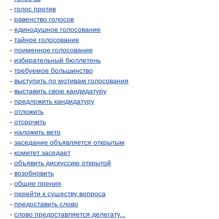
-
голос против
-
равенство голосов
-
единодушное голосование
-
тайное голосование
-
поименное голосование
-
избирательный бюллетень
-
требуемое большинство
-
выступить по мотивам голосования
-
выставить свою кандидатуру
-
предложить кандидатуру
-
отложить
-
отсрочить
-
наложить вето
-
заседание объявляется открытым
-
комитет заседает
-
объявить дискуссию открытой
-
возобновить
-
общие прения
-
перейти к существу вопроса
-
предоставить слово
-
слово предоставляется делегату...