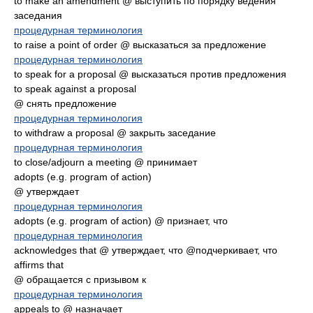
to make an amendment @ выступить по порядку ведения
заседания
процедурная терминология
to raise a point of order @ высказаться за предложение
процедурная терминология
to speak for a proposal @ высказаться против предложения
to speak against a proposal
@ снять предложение
процедурная терминология
to withdraw a proposal @ закрыть заседание
процедурная терминология
to close/adjourn a meeting @ принимает
adopts (e.g. program of action)
@ утверждает
процедурная терминология
adopts (e.g. program of action) @ признает, что
процедурная терминология
acknowledges that @ утверждает, что @подчеркивает, что
affirms that
@ обращается с призывом к
процедурная терминология
appeals to @ назначает