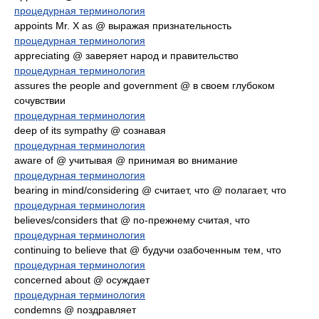
процедурная терминология
appoints Mr. X as @ выражая признательность
процедурная терминология
appreciating @ заверяет народ и правительство
процедурная терминология
assures the people and government @ в своем глубоком
сочувствии
процедурная терминология
deep of its sympathy @ сознавая
процедурная терминология
aware of @ учитывая @ принимая во внимание
процедурная терминология
bearing in mind/considering @ считает, что @ полагает, что
процедурная терминология
believes/considers that @ по-прежнему считая, что
процедурная терминология
continuing to believe that @ будучи озабоченным тем, что
процедурная терминология
concerned about @ осуждает
процедурная терминология
condemns @ поздравляет