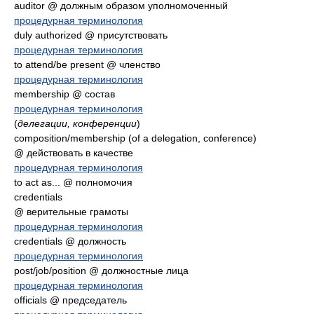
auditor @ должным образом уполномоченный
процедурная терминология
duly authorized @ присутствовать
процедурная терминология
to attend/be present @ членство
процедурная терминология
membership @ состав
процедурная терминология
(
делегации, конференции
)
composition/membership (of a delegation, conference)
@ действовать в качестве
процедурная терминология
to act as... @ полномочия
credentials
@ верительные грамоты
процедурная терминология
credentials @ должность
процедурная терминология
post/job/position @ должностные лица
процедурная терминология
officials @ председатель