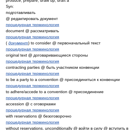
produce, prepare, draw up, draft a
Syn:
подготавливать
@ редактировать документ
процедурная терминология
document @ рассматривать
процедурная терминология
(
документ
) to consider @ первоначальный текст
процедурная терминология
original text @ договаривающиеся стороны
процедурная терминология
contracting parties @ быть участником конвенции
процедурная терминология
to be a party to a convention @ присоединиться к конвенции
процедурная терминология
to adhere/accede to a convention @ присоединение
процедурная терминология
accession @ с оговорками
процедурная терминология
with reservations @ безоговорочно
процедурная терминология
without reservations, unconditionally @ войти в силу @ вступить в