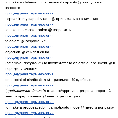
to make a statement in a personal capacity @ выступая в
качестве...
процедурная терминология
I speak in my capacity as... @ принимать во внимание
процедурная терминология
to take into consideration @ возражать
процедурная терминология
to object @ возражение
процедурная терминология
objection @ ссылаться на
процедурная терминология
(
статью, документ
) to invoke/refer to an article, document @ в
порядке уточнения
процедурная терминология
on a point of clarification @ принимать @ одобрить
процедурная терминология
(
предложение, доклад
) to adopt/approve a proposal, report @
внести предложение @ внести резолюцию
процедурная терминология
to make a proposal/submit a motion/to move @ внести поправку
процедурная терминология