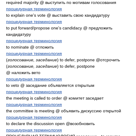
required majority @ выступить по мотивам голосования
процедурная терминология
to explain one's vote @ выставить свою кандидатуру
процедурная терминология
to put forward/propose one's candidacy @ предложить
кандидатуру
процедурная терминология
to nominate @ отложить
процедурная терминология
(
голосование, заседание
) to defer, postpone @отсрочить
(
голосование, заседание
) to defer, postpone
@ наложить вето
процедурная терминология
to veto @ заседание объявляется открытым
процедурная терминология
the meeting is called to order @ комитет заседает
процедурная терминология
the committee is meeting @ объявить дискуссию открытой
процедурная терминология
to declare the discussion open @возобновить
процедурная терминология