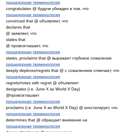
процедурная терминология
congratulates @ будучи убежден в том, что
процедурная терминология
convinced that @ объявляет, что
declares that
@ заявляет, что
states that
@ провозглашает, что
процедурная терминология
states, proclaims that @ выражает глубокое сожаление
процедурная терминология
deeply deplores/regrets that @ с сожалением отмечает, что
процедурная терминология
regrets/notes with regret @ объявляет
designates (i.e. June X as World X Day)
@провозглашает
процедурная терминология
proclaims (i.e. June X as World X Day) @ констатирует, что
процедурная терминология
determines that @ обращает внимание на
процедурная терминология