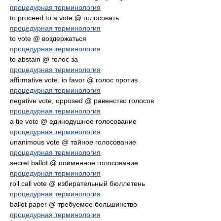
процедурная терминология
to proceed to a vote @ голосовать
процедурная терминология
to vote @ воздержаться
процедурная терминология
to abstain @ голос за
процедурная терминология
affirmative vote, in favor @ голос против
процедурная терминология
negative vote, opposed @ равенство голосов
процедурная терминология
a tie vote @ единодушное голосование
процедурная терминология
unanimous vote @ тайное голосование
процедурная терминология
secret ballot @ поименное голосование
процедурная терминология
roll call vote @ избирательный бюллетень
процедурная терминология
ballot paper @ требуемое большинство
процедурная терминология