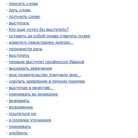
-
просить слова
-
дать слово
-
получить слово
-
выступать
-
Кто еще хотел бы выступить?
-
оставить за собой право ответить позже
-
комитету представлен доклад...
-
произнести речь
-
выступить
-
первым выступит профессор Иванов
-
высказать замечание
-
мое правительство поручило мне...
-
сделать заявление в личном порядке
-
выступая в качестве...
-
принимать во внимание
-
возражать
-
возражение
-
ссылаться на
-
в порядке уточнения
-
принимать
-
одобрить