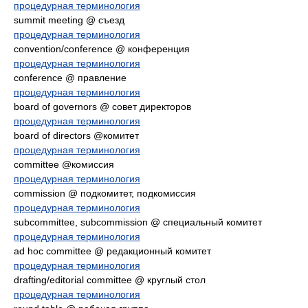
процедурная терминология
summit meeting @ съезд
процедурная терминология
convention/conference @ конференция
процедурная терминология
conference @ правление
процедурная терминология
board of governors @ совет директоров
процедурная терминология
board of directors @комитет
процедурная терминология
committee @комиссия
процедурная терминология
commission @ подкомитет, подкомиссия
процедурная терминология
subcommittee, subcommission @ специальный комитет
процедурная терминология
ad hoc committee @ редакционный комитет
процедурная терминология
drafting/editorial committee @ круглый стол
процедурная терминология