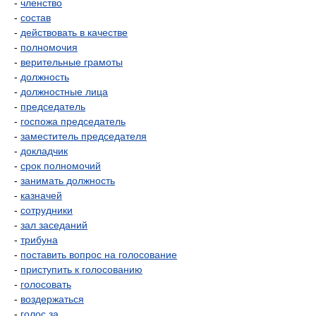
-
членство
-
состав
-
действовать в качестве
-
полномочия
-
верительные грамоты
-
должность
-
должностные лица
-
председатель
-
госпожа председатель
-
заместитель председателя
-
докладчик
-
срок полномочий
-
занимать должность
-
казначей
-
сотрудники
-
зал заседаний
-
трибуна
-
поставить вопрос на голосование
-
приступить к голосованию
-
голосовать
-
воздержаться
-
голос за