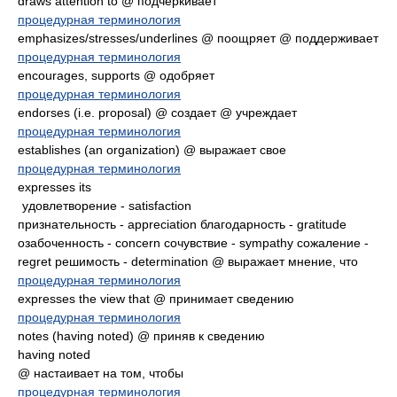
draws attention to @ подчеркивает
процедурная терминология
emphasizes/stresses/underlines @ поощряет @ поддерживает
процедурная терминология
encourages, supports @ одобряет
процедурная терминология
endorses (i.e. proposal) @ создает @ учреждает
процедурная терминология
establishes (an organization) @ выражает свое
процедурная терминология
expresses its
удовлетворение - satisfaction
признательность - appreciation благодарность - gratitude
озабоченность - concern сочувствие - sympathy сожаление -
regret решимость - determination @ выражает мнение, что
процедурная терминология
expresses the view that @ принимает сведению
процедурная терминология
notes (having noted) @ приняв к сведению
having noted
@ настаивает на том, чтобы
процедурная терминология