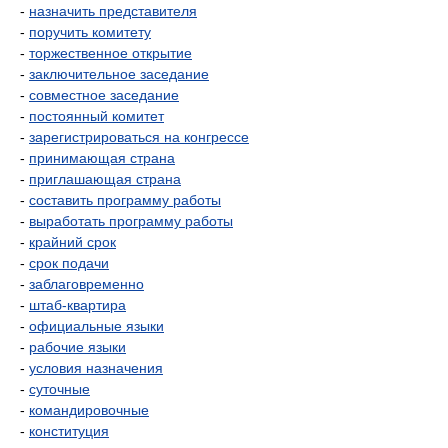
-
назначить представителя
-
поручить комитету
-
торжественное открытие
-
заключительное заседание
-
совместное заседание
-
постоянный комитет
-
зарегистрироваться на конгрессе
-
принимающая страна
-
приглашающая страна
-
составить программу работы
-
выработать программу работы
-
крайний срок
-
срок подачи
-
заблаговременно
-
штаб-квартира
-
официальные языки
-
рабочие языки
-
условия назначения
-
суточные
-
командировочные
-
конституция