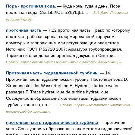
Пора - проточная вода.
— Куда ночь, туда и день. Пора
проточная вода. См. БЫЛОЕ БУДУЩЕЕ …
В.И. Даль. Пословицы
русского народа
проточная часть
— 7.22 проточная часть: Тракт, по которому
протекает рабочая среда, сформированный корпусом
арматуры и запирающим или регулирующим элементом.
Источник: ГОСТ Р 52720 2007: Арматура трубопроводная.
Термины и определения оригинал документа Смотри… …
Словарь-справочник терминов нормативно-технической документации
Проточная часть гидравлической турбины
— 14.
Проточная часть гидравлической турбины Проточная вода D.
Stromungsteil der Wasserturbine Е. Hydraulic turbine water
passages F. Trace hydraulique de turbine hydraulique
Совокупность образованных элементами гидравлической
турбины каналов, по… …
Словарь-справочник терминов нормативно-
технической документации
проточная часть гидравлической турбины
— проточная
часть Совокупность образованных элементами гидравлической