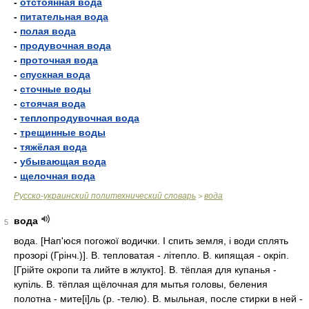
-
отстоянная вода
-
питательная вода
-
полая вода
-
продувочная вода
-
проточная вода
-
спускная вода
-
сточные воды
-
стоячая вода
-
теплопродувочная вода
-
трещинные воды
-
тяжёлая вода
-
убывающая вода
-
щелочная вода
Русско-украинский политехнический словарь
вода
>
вода
5
вода. [Нап'юся погожої водички. І спить земля, і води сплять
прозорі (Грінч.)]. В. тепловатая - літепло. В. кипящая - окріп.
[Грійте окропи та лийте в жлукто]. В. тёплая для купанья -
купіль. В. тёплая щёлочная для мытья головы, беления
полотна - мите[і]ль (р. -телю). В. мыльная, после стирки в ней -