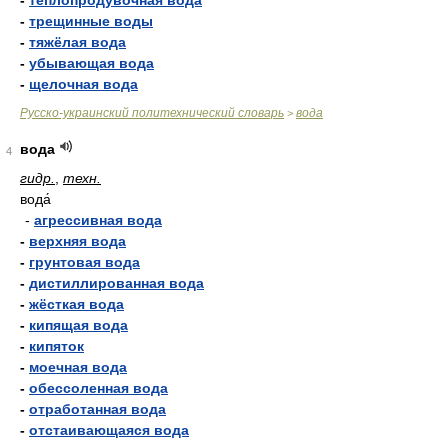
-
теплопродувочная вода
-
трещинные воды
-
тяжёлая вода
-
убывающая вода
-
щелочная вода
Русско-украинский политехнический словарь
вода
>
вода
4
гидр.
,
техн.
вода́
-
агрессивная вода
-
верхняя вода
-
грунтовая вода
-
дистиллированная вода
-
жёсткая вода
-
кипящая вода
-
кипяток
-
моечная вода
-
обессоленная вода
-
отработанная вода
-
отстаивающаяся вода