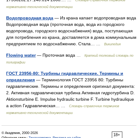
Словарь-справочник терминов
нормативно-технической документации
Водопроводная вода
— Из крана капает водопроводная вода
Водопроводная вода (проточная вода, вода из городского
водопровода, городского водоснабжения) вода, поступающая
для потребления из крана, доставляется в дома коммунальным
предприятием по водоснабжению. Стала… …
Википедия
Flowing water
— Проточная вода …
Краткий толковый словарь по
полиграфии
ГОСТ 23956-80: Турбины гидравлические. Термины и
определения
— Терминология ГОСТ 23956 80: Турбины
гидравлические. Термины и определения оригинал документа:
2. Активная гидравлическая турбина Активная гидротурбина D.
Aktionsturbine Е. Impulse hydraulic turbine F. Turbine hydraulique
a action Гидравлическая… …
Словарь-справочник терминов
нормативно-технической документации
© Академик, 2000-2026
18+
Обратная связь:
Техподдержка
,
Реклама на сайте