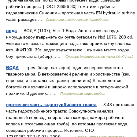
турбины каналов, по которым протекает вода, совершая
рабочий процесс. [ГОСТ 23956 80] Тематики турбины
гидравлические Синонимы проточная часть EN hydraulic turbine
water passages …
Справочник технического переводчика
вода
— ВОД|А (1137), Ы с. 1.Вода: Аште ли же съсоудъ
имоущь водоу въврьжеть сѩ оугль оугасаѥть Изб 1076, 208 об.;
ѡни же ˫ако земл˫а жажющи˫а воды тако приимаахоу словеса
ѥго. ЖФП XII, 39г; водопрѣдъстателѥ... въ вина мѣсто водоу
б҃оу приносѩть. (ὕδωρ)… …
Словарь древнерусского языка (XI-XIV вв.)
ВОДА
— [греч. ὕδωρ; лат. aqua], один из первоэлементов
тварного мира. В ветхозаветной религии и христианстве (как,
впрочем, и в остальных традиц. религиях) В. наделяется
богатой символикой и широко используется в литургической
практике. В древних… …
Православная энциклопедия
проточная часть гидротурбинного тракта
— 3.43 проточная
часть гидротурбинного тракта: Совокупность каналов
(напорный водовод, спиральная камера, камера рабочего
колеса и отсасывающая труба), по которым протекает вода,
совершая рабочий процесс. Источник: СТО
17330282.27.140.014 2008:… …