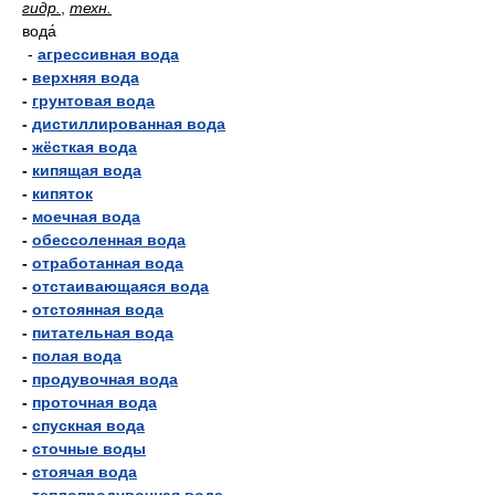
гидр.
,
техн.
вода́
-
агрессивная вода
-
верхняя вода
-
грунтовая вода
-
дистиллированная вода
-
жёсткая вода
-
кипящая вода
-
кипяток
-
моечная вода
-
обессоленная вода
-
отработанная вода
-
отстаивающаяся вода
-
отстоянная вода
-
питательная вода
-
полая вода
-
продувочная вода
-
проточная вода
-
спускная вода
-
сточные воды
-
стоячая вода