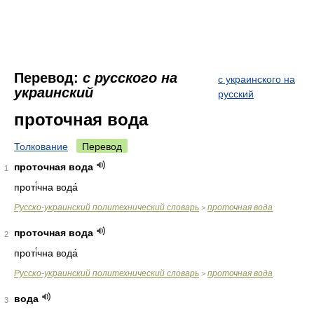
Перевод:
с русского на
с украинского на
украинский
русский
проточная вода
Толкование
Перевод
проточная вода
1
проті́чна вода́
Русско-украинский политехнический словарь
проточная вода
>
проточная вода
2
проті́чна вода́
Русско-украинский политехнический словарь
проточная вода
>
вода
3