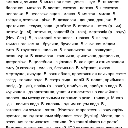
змилини, змилки. В. мыльная пенящаяся - шум. В. тинистая,
болотная - мохова. В. чистая, свежая - погожа. В. несвежая -
непогожа. В. неосвежающая - млява. В. мягкая - милка. В.
твёрдая, жесткая - різка. В. дождевая - дощова, дощівка. В.
проточная - текуча, вода що збігає. В. стоячая - нетеч (р. -чи),
нетеча (р. -чі), нетечина, водостій (р. -тою), мертвовід (р. -воду)
(Неч.-Лев.). В., в которой мок навоз - гноївка. В. из под
точильного камня - брусини, бруслина. В. сыченая мёдом -
сита. В. грунтовая - жильна. В. подпочвенная - зашкурня,
позашкурня. В. ключевая - кринична, криничана, джерельна,
джерелівка. В. целебная - зцілюща. В. дающая и отнимающая
силу (в сказках) - сильна, безсильна. В. мёртвая, живая -
мертвуща, живуща. В. волшебная, простоявшая ночь при свете
звёзд - зоряна вода. В. сверх льда - полій. В. полая, прибылая -
повідь (р. -ди), павідь (р. -води), прибульна, прибутна вода. В.
журчащая - дзюркотонька; узкая и относительно спокойная
полоса -ды между сильными волнами в реке - гривиця. Много
-ды - велика вода. В. сплошь - одним лицем вода. В.,
затопившая землю - затон. [Настала-ж провесень і воду скрізь
пустило, понад затонами зібралося село (Куліш)]. Место, где в.
весенняя застаивается - топило. [На топилі нічого не росте].
Большое скопление -ды - дунай. [Ой за горами вода дунаями.