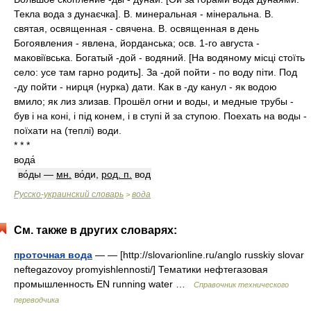
Текла вода з дунаєчка]. В. минеральная - мінеральна. В.
святая, освященная - свячена. В. освященная в день
Богоявления - явлена, йорданська; осв. 1-го августа -
маковіївська. Богатый -дой - водяний. [На водяному місці стоїть
село: усе там гарно родить]. За -дой пойти - по воду піти. Под
-ду пойти - нирця (нурка) дати. Как в -ду канул - як водою
вмило; як лиз злизав. Прошёл огни и воды, и медные трубы -
був і на коні, і під конем, і в ступі й за ступою. Поехать на воды -
поїхати на (теплі) води.
* * *
вода́
во́ды —
мн.
во́ди,
род. п.
вод
Русско-украинский словарь
вода
>
См. также в других словарях:
проточная вода
— — [http://slovarionline.ru/anglo russkiy slovar
neftegazovoy promyishlennosti/] Тематики нефтегазовая
промышленность EN running water …
Справочник технического
переводчика