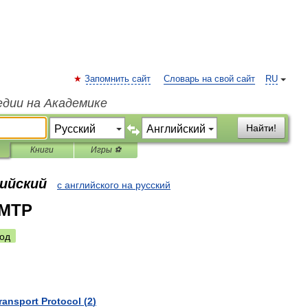
Запомнить сайт
Словарь на свой сайт
RU
едии на Академике
Найти!
Книги
Игры ⚽
лийский
с английского на русский
SMTP
од
ransport
Protocol
(
2
)