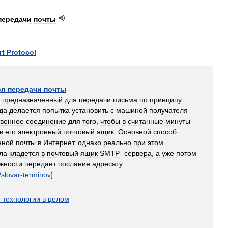
передачи
почты
rt
Protocol
ол
передачи
почты
,
предназначенный
для
передачи
письма
по
принципу
гда
делается
попытка
установить
с
машиной
получателя
твенное
соединение
для
того
,
чтобы
в
считанные
минуты
в
его
электронный
почтовый
ящик
.
Основной
способ
нной
почты
в
Интернет
,
однако
реально
при
этом
ла
кладется
в
почтовый
ящик
SMTP
-
сервера
,
а
уже
потом
жности
передает
послание
адресату
.
/
slovar
-
terminov
]
е
технологии
в
целом