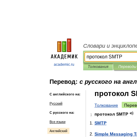
Словари и энциклоп
academic.ru
Толкования
Переводы
Перевод:
с русского на анг
протокол 
С английского на:
Русский
Толкование
Перев
С русского на:
протокол
SMTP
1
Все языки
SMTP
Английский
Simple
Messaging
T