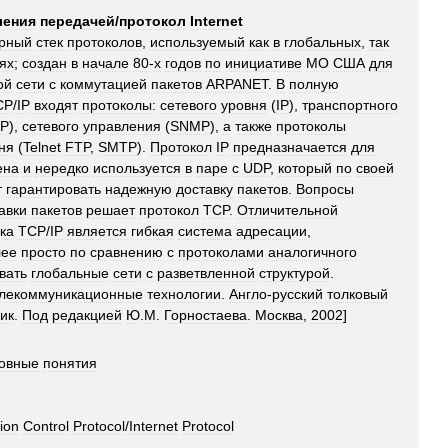
ления
передачей
/
протокол
Internet
рный
стек
протоколов
,
используемый
как
в
глобальных
,
так
ях
;
создан
в
начале
80
-
х
годов
по
инициативе
МО
США
для
ой
сети
с
коммутацией
пакетов
ARPANET
.
В
полную
CP
/
IP
входят
протоколы:
сетевого
уровня
(
IP
),
транспортного
Р
),
сетевого
управления
(
SNMP
),
а
также
протоколы
ня
(
Telnet
FTP
,
SMTP
).
Протокол
IP
предназначается
для
ена
и
нередко
используется
в
паре
с
UDP
,
который
по
своей
т
гарантировать
надежную
доставку
пакетов
.
Вопросы
авки
пакетов
решает
протокол
TCP
.
Отличительной
ка
TCP
/
IP
является
гибкая
система
адресации
,
лее
просто
по
сравнению
с
протоколами
аналогичного
вать
глобальные
сети
с
разветвленной
структурой
.
лекоммуникационные
технологии
.
Англо
-
русский
толковый
ик
.
Под
редакцией
Ю
.
М
.
Горностаева
.
Москва
,
2002
]
овные
понятия
ion
Control
Protocol
/
Internet
Protocol