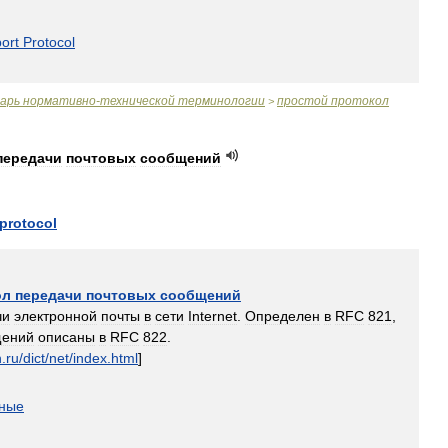
ort
Protocol
варь
нормативно
-
технической
терминологии
простой
протокол
>
передачи
почтовых
сообщений
protocol
ол
передачи
почтовых
сообщений
чи
электронной
почты
в
сети
Internet
.
Определен
в
RFC
821
,
щений
описаны
в
RFC
822
.
n
.
ru
/
dict
/
net
/
index
.
html
]
ьные