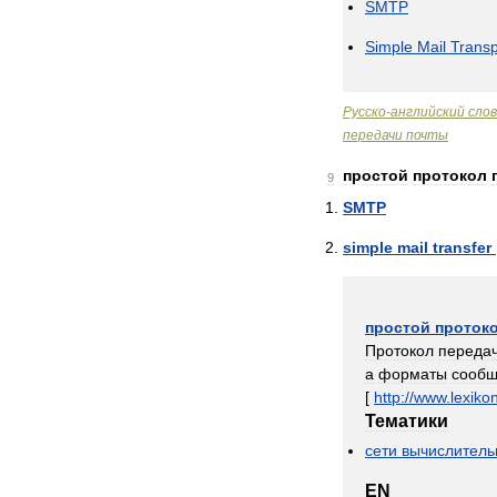
SMTP
Simple
Mail
Transp
Русско
-
английский
сло
передачи
почты
простой
протокол
9
SMTP
simple
mail
transfer
простой
проток
Протокол
переда
а
форматы
сооб
[
http:
//
www
.
lexiko
Тематики
сети
вычислител
EN