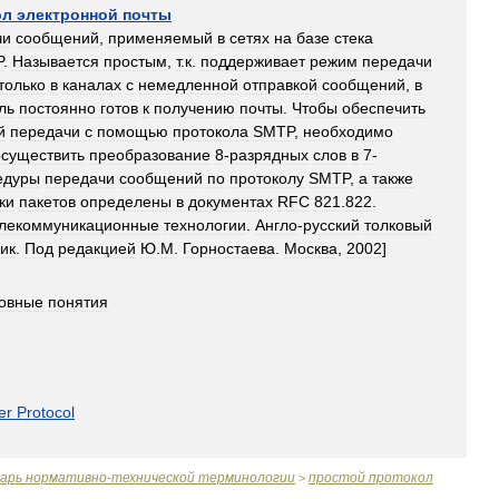
ол
электронной
почты
чи
сообщений
,
применяемый
в
сетях
на
базе
стека
P
.
Называется
простым
,
т
.
к
.
поддерживает
режим
передачи
только
в
каналах
с
немедленной
отправкой
сообщений
,
в
ль
постоянно
готов
к
получению
почты
.
Чтобы
обеспечить
й
передачи
с
помощью
протокола
SMTP
,
необходимо
осуществить
преобразование
8
-
разрядных
слов
в
7
-
едуры
передачи
сообщений
по
протоколу
SMTP
,
а
также
ки
пакетов
определены
в
документах
RFC
821
.
822
.
лекоммуникационные
технологии
.
Англо
-
русский
толковый
ик
.
Под
редакцией
Ю
.
М
.
Горностаева
.
Москва
,
2002
]
овные
понятия
er
Protocol
варь
нормативно
-
технической
терминологии
простой
протокол
>