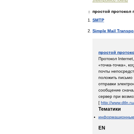
электронной
почты
простой
протокол
8
SMTP
Simple
Mail
Transpo
простой
проток
Протокол
Internet
«
точка
-
точка
»,
ко
почты
непосредс
положить
письмо
отправки
электро
сообщение
снача
сервер
при
возмо
[
http:
//
www
.
dtln
.
ru
Тематики
информационны
EN