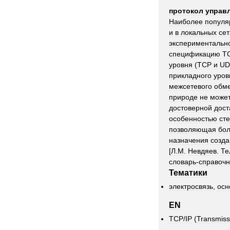
протокол
управ
Наиболее
популя
и
в
локальных
сет
экспериментальн
спецификацию
T
уровня
(
TCP
и
UD
прикладного
уров
межсетевого
обм
природе
не
може
достоверной
дост
особенностью
сте
позволяющая
бо
назначения
созда
[
Л
.
М
.
Невдяев
.
Те
словарь
-
справочн
Тематики
электросвязь
,
осн
EN
TCP
/
IP
(
Transmiss