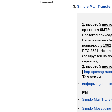
Немецкий
Simple
Mail
Transfer
1
.
простой
прот
протокол
SMTP
Протокол
приклад
Первоначально
б
появилось
в
1982
RFC
2821
.
Исполь
(
базируется
на
по
сервера
);
2
.
простой
прот
[
http:
//
pcmag
.
ru
/
e
Тематики
информационны
EN
Simple
Mail
Transf
Simple
Messaging