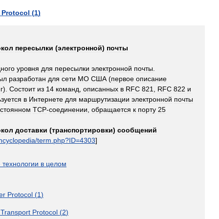
Protocol
(
1
)
окол
пересылки
(
электронной
)
почты
ного
уровня
для
пересылки
электронной
почты
.
ыл
разработан
для
сети
МО
США
(
первое
описание
г
).
Состоит
из
14
команд
,
описанных
в
RFC
821
,
RFC
822
и
зуется
в
Интернете
для
маршрутизации
электронной
почты
стоянном
TCP
-
соединении
,
обращается
к
порту
25
окол
доставки
(
транспортировки
)
сообщений
ncyclopedia
/
term
.
php
?
ID
=
4303
]
е
технологии
в
целом
er
Protocol
(
1
)
Transport
Protocol
(
2
)