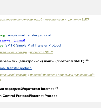
варь
нормативно
-
технической
терминологии
протокол
SMTP
>
logy:
simple
mail
transfer
protocol
ssary
/
smtp
.
html
)
es:
SMTP
,
Simple
Mail
Transfer
Protocol
английский
словарь
протокол
SMTP
>
пересылки
(
электронной
)
почты
(
протокол
SMTP
)
mail
transfer
protocol
английский
словарь
простой
протокол
пересылки
(
электронной
)
>
)
ия
передачей
/
протокол
Internet
n
Control
Protocol
/
Internet
Protocol