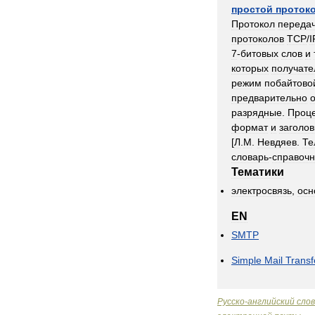
простой
проток
Протокол
переда
протоколов
TCP
/
I
7
-
битовых
слов
и
которых
получате
режим
побайтово
предварительно
разрядные
.
Проц
формат
и
заголов
[
Л
.
М
.
Невдяев
.
Те
словарь
-
справочн
Тематики
электросвязь
,
осн
EN
SMTP
Simple
Mail
Transf
Русско
-
английский
сло