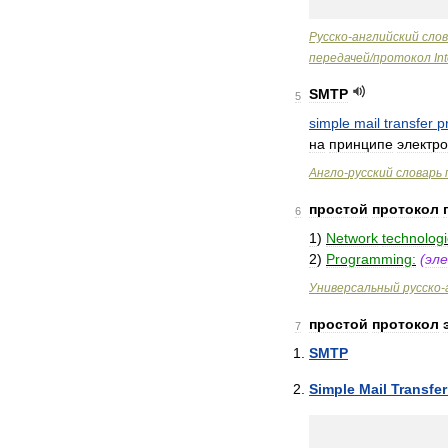
Русско
-
английский
сло
передачей
/
протокол
In
SMTP
5
simple
mail
transfer
p
на
принципе
электр
Англо
-
русский
словарь
простой
протокол
6
1
)
Network
technologi
2
)
Programming:
(
эл
Универсальный
русско
-
простой
протокол
7
SMTP
Simple
Mail
Transfer