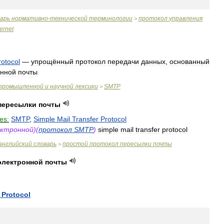
варь
нормативно
-
технической
терминологии
протокол
управления
>
ternet
rotocol
—
упрощённый
протокол
передачи
данных
,
основанный
онной
почты
промышленной
и
научной
лексики
SMTP
>
пересылки
почты
es:
SMTP
,
Simple
Mail
Transfer
Protocol
ектронной
)(
протокол
SMTP
)
simple
mail
transfer
protocol
английский
словарь
простой
протокол
пересылки
почты
>
электронной
почты
Protocol