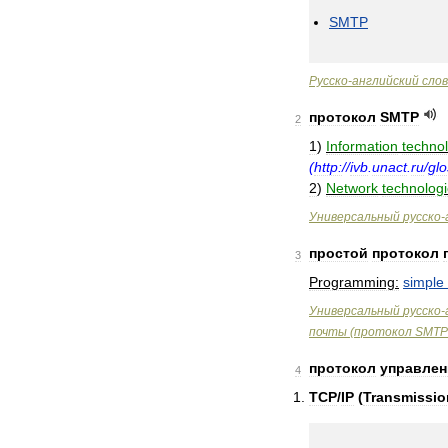
SMTP
Русско
-
английский
сло
протокол
SMTP
2
1
)
Information
techno
(
http:
//
ivb
.
unact
.
ru
/
glo
2
)
Network
technologi
Универсальный
русско
-
простой
протокол
3
Programming:
simple
Универсальный
русско
-
почты
(
протокол
SMTP
протокол
управлен
4
TCP
/
IP
(
Transmissio