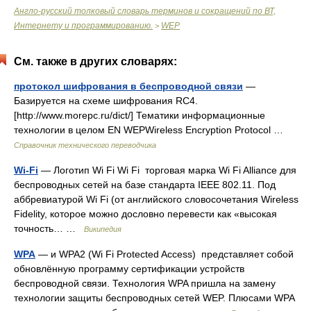
Англо-русский толковый словарь терминов и сокращений по ВТ,
Интернету и программированию.
WEP
>
См. также в других словарях:
протокол шифрования в беспроводной связи
—
Базируется на схеме шифрования RC4.
[http://www.morepc.ru/dict/] Тематики информационные
технологии в целом EN WEPWireless Encryption Protocol …
Справочник технического переводчика
Wi-Fi
— Логотип Wi Fi Wi Fi торговая марка Wi Fi Alliance для
беспроводных сетей на базе стандарта IEEE 802.11. Под
аббревиатурой Wi Fi (от английского словосочетания Wireless
Fidelity, которое можно дословно перевести как «высокая
точность… …
Википедия
WPA
— и WPA2 (Wi Fi Protected Access) представляет собой
обновлённую программу сертификации устройств
беспроводной связи. Технология WPA пришла на замену
технологии защиты беспроводных сетей WEP. Плюсами WPA