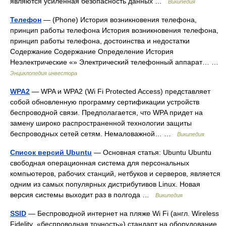
являются усиленная безопасность данных …
Википедия
Телефон
— (Phone) История возникновения телефона,
принцип работы телефона История возникновения телефона,
принцип работы телефона, достоинства и недостатки
Содержание Содержание Определение История
Неэлектрические «» Электрический телефонный аппарат… …
Энциклопедия инвестора
WPA2
— WPA и WPA2 (Wi Fi Protected Access) представляет
собой обновленную программу сертификации устройств
беспроводной связи. Предполагается, что WPA придет на
замену широко распространенной технологии защиты
беспроводных сетей сетям. Немаловажной… …
Википедия
Список версий Ubuntu
— Основная статья: Ubuntu Ubuntu
свободная операционная система для персональных
компьютеров, рабочих станций, нетбуков и серверов, является
одним из самых популярных дистрибутивов Linux. Новая
версия системы выходит раз в полгода …
Википедия
SSID
— Беспроводной интернет на пляже Wi Fi (англ. Wireless
Fidelity «беспроводная точность») стандарт на оборудование