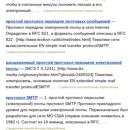
чтобы в считанные минуты положить письмо в его
электронный… …
Справочник технического переводчика
простой протокол передачи почтовых сообщений
—
Протокол передачи электронной почты в сети Internet.
Определен в RFC 821, а форматы сообщений описаны в RFC
822. [http://www.lexikon.ru/dict/net/index.html] Тематики сети
вычислительные EN simple mail transfer protocolSMTP …
Справочник технического переводчика
расширенный простой протокол передачи электронной
почты
— (МСЭ T X.1241). [http://www.iks
media.ru/glossary/index.html?glossid=2400324] Тематики
электросвязь, основные понятия EN extended simple mail
transfer protocolESMTP …
Справочник технического переводчика
протокол SMTP
— 1. простой протокол пересылки
(электронной) почты протокол SMTP Протокол прикладного
уровня для пересылки электронной почты. Первоначально был
разработан для сети МО США (первое описание появилось в
1982 г). Состоит из 14 команд, описанных в RFC… …
Справочник технического переводчика