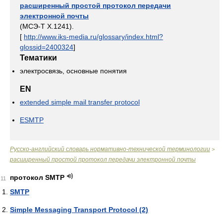
расширенный простой протокол передачи
электронной почты
(МСЭ-T X.1241).
[
http://www.iks-media.ru/glossary/index.html?
glossid=2400324
]
Тематики
электросвязь, основные понятия
EN
extended simple mail transfer protocol
ESMTP
Русско-английский словарь нормативно-технической терминологии
>
расширенный простой протокол передачи электронной почты
протокол SMTP
11
SMTP
Simple Messaging Transport Protocol (2)