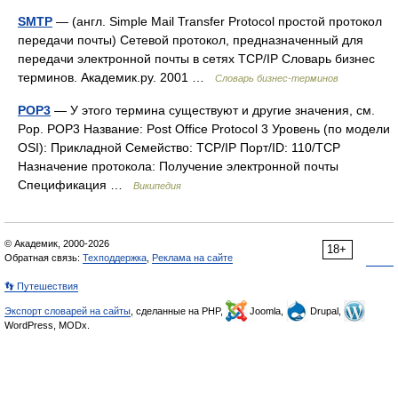
SMTP
— (англ. Simple Mail Transfer Protocol простой протокол
передачи почты) Сетевой протокол, предназначенный для
передачи электронной почты в сетях TCP/IP Словарь бизнес
терминов. Академик.ру. 2001 …
Словарь бизнес-терминов
POP3
— У этого термина существуют и другие значения, см.
Pop. POP3 Название: Post Office Protocol 3 Уровень (по модели
OSI): Прикладной Семейство: TCP/IP Порт/ID: 110/TCP
Назначение протокола: Получение электронной почты
Спецификация …
Википедия
© Академик, 2000-2026
18+
Обратная связь:
Техподдержка
,
Реклама на сайте
👣 Путешествия
Экспорт словарей на сайты
, сделанные на PHP,
Joomla,
Drupal,
WordPress, MODx.