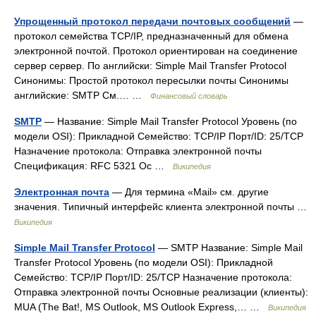
Упрощенный протокол передачи почтовых сообщений
—
протокол семейства TCP/IP, предназначенный для обмена
электронной почтой. Протокол ориентирован на соединение
сервер сервер. По английски: Simple Mail Transfer Protocol
Синонимы: Простой протокол пересылки почты Синонимы
английские: SMTP См.… …
Финансовый словарь
SMTP
— Название: Simple Mail Transfer Protocol Уровень (по
модели OSI): Прикладной Семейство: TCP/IP Порт/ID: 25/TCP
Назначение протокола: Отправка электронной почты
Спецификация: RFC 5321 Ос …
Википедия
Электронная почта
— Для термина «Mail» см. другие
значения. Типичный интерфейс клиента электронной почты …
Википедия
Simple Mail Transfer Protocol
— SMTP Название: Simple Mail
Transfer Protocol Уровень (по модели OSI): Прикладной
Семейство: TCP/IP Порт/ID: 25/TCP Назначение протокола:
Отправка электронной почты Основные реализации (клиенты):
MUA (The Bat!, MS Outlook, MS Outlook Express,… …
Википедия