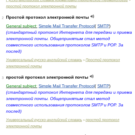
Русско-английский словарь нормативно-технической терминологии
>
простой протокол электронной почты
Простой протокол электронной почты
2
General subject:
Simple Mail Transfer Protocol
(
SMTP
)
(стандартный протокол Интернета для передачи и приема
электронной почты. Общепринятым стал метод
совместного использования протоколов SMTP и POP. За
послед)
Универсальный русско-английский словарь
Простой протокол
>
электронной почты
простой протокол электронной почты
3
General subject:
Simple Mail Transfer Protocol
(
SMTP
)
(стандартный протокол Интернета для передачи и приема
электронной почты. Общепринятым стал метод
совместного использования протоколов SMTP и POP. За
послед)
Универсальный русско-английский словарь
простой протокол
>
электронной почты