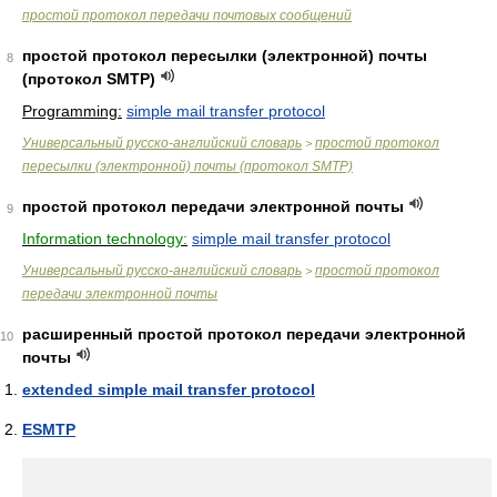
простой протокол передачи почтовых сообщений
простой протокол пересылки (электронной) почты
8
(протокол SMTP)
Programming:
simple mail transfer protocol
Универсальный русско-английский словарь
простой протокол
>
пересылки (электронной) почты (протокол SMTP)
простой протокол передачи электронной почты
9
Information technology:
simple mail transfer protocol
Универсальный русско-английский словарь
простой протокол
>
передачи электронной почты
расширенный простой протокол передачи электронной
10
почты
extended simple mail transfer protocol
ESMTP