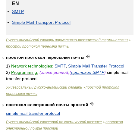
EN
SMTP
Simple Mail Transport Protocol
Русско-английский словарь нормативно-технической терминологии
>
простой протокол передачи почты
простой протокол пересылки почты
5
1)
Network technologies:
SMTP
,
Simple Mail Transfer Protocol
2)
Programming:
(электронной)(
протокол SMTP
)
simple mail
transfer protocol
Универсальный русско-английский словарь
простой протокол
>
пересылки почты
протокол электронной почты простой
6
simple mail transfer protocol
Русско-английский глоссарий по космической технике
протокол
>
электронной почты простой