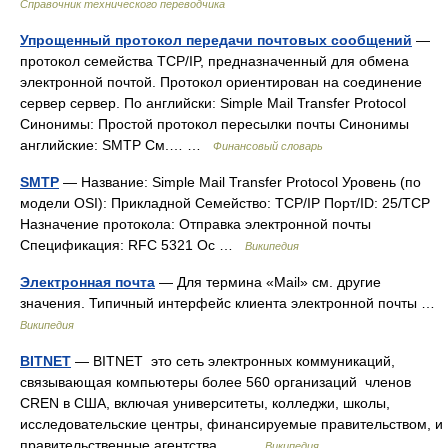
Справочник технического переводчика
Упрощенный протокол передачи почтовых сообщений
—
протокол семейства TCP/IP, предназначенный для обмена
электронной почтой. Протокол ориентирован на соединение
сервер сервер. По английски: Simple Mail Transfer Protocol
Синонимы: Простой протокол пересылки почты Синонимы
английские: SMTP См.… …
Финансовый словарь
SMTP
— Название: Simple Mail Transfer Protocol Уровень (по
модели OSI): Прикладной Семейство: TCP/IP Порт/ID: 25/TCP
Назначение протокола: Отправка электронной почты
Спецификация: RFC 5321 Ос …
Википедия
Электронная почта
— Для термина «Mail» см. другие
значения. Типичный интерфейс клиента электронной почты …
Википедия
BITNET
— BITNET это сеть электронных коммуникаций,
связывающая компьютеры более 560 организаций членов
CREN в США, включая университеты, колледжи, школы,
исследовательские центры, финансируемые правительством, и
правительственные агентства.… …
Википедия