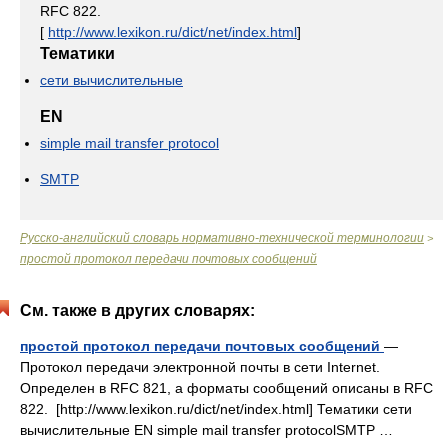
RFC 822.
[
http://www.lexikon.ru/dict/net/index.html
]
Тематики
сети вычислительные
EN
simple mail transfer protocol
SMTP
Русско-английский словарь нормативно-технической терминологии
>
простой протокол передачи почтовых сообщений
См. также в других словарях:
простой протокол передачи почтовых сообщений
—
Протокол передачи электронной почты в сети Internet.
Определен в RFC 821, а форматы сообщений описаны в RFC
822. [http://www.lexikon.ru/dict/net/index.html] Тематики сети
вычислительные EN simple mail transfer protocolSMTP …