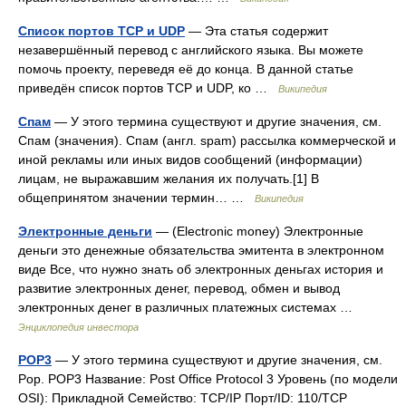
Список портов TCP и UDP
— Эта статья содержит
незавершённый перевод с английского языка. Вы можете
помочь проекту, переведя её до конца. В данной статье
приведён список портов TCP и UDP, ко …
Википедия
Спам
— У этого термина существуют и другие значения, см.
Спам (значения). Спам (англ. spam) рассылка коммерческой и
иной рекламы или иных видов сообщений (информации)
лицам, не выражавшим желания их получать.[1] В
общепринятом значении термин… …
Википедия
Электронные деньги
— (Electronic money) Электронные
деньги это денежные обязательства эмитента в электронном
виде Все, что нужно знать об электронных деньгах история и
развитие электронных денег, перевод, обмен и вывод
электронных денег в различных платежных системах …
Энциклопедия инвестора
POP3
— У этого термина существуют и другие значения, см.
Pop. POP3 Название: Post Office Protocol 3 Уровень (по модели
OSI): Прикладной Семейство: TCP/IP Порт/ID: 110/TCP