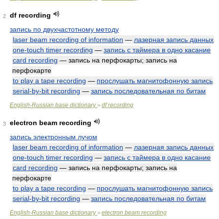
df recording
2
запись по двухчастотному методу
laser beam recording of information
—
лазерная запись данных
one-touch timer recording
—
запись с таймера в одно касание
card recording
— запись на перфокарты; запись на
перфокарте
to play a tape recording
—
прослушать магнитофонную запись
serial-by-bit recording
—
запись последовательная по битам
English-Russian base dictionary
df recording
>
electron beam recording
3
запись электронным лучом
laser beam recording of information
—
лазерная запись данных
one-touch timer recording
—
запись с таймера в одно касание
card recording
— запись на перфокарты; запись на
перфокарте
to play a tape recording
—
прослушать магнитофонную запись
serial-by-bit recording
—
запись последовательная по битам
English-Russian base dictionary
electron beam recording
>