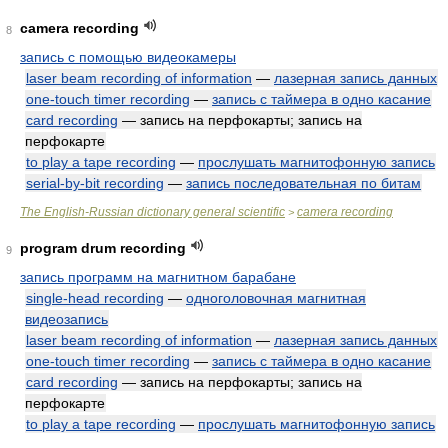
camera recording
8
запись с помощью видеокамеры
laser beam recording of information
—
лазерная запись данных
one-touch timer recording
—
запись с таймера в одно касание
card recording
— запись на перфокарты; запись на
перфокарте
to play a tape recording
—
прослушать магнитофонную запись
serial-by-bit recording
—
запись последовательная по битам
The English-Russian dictionary general scientific
camera recording
>
program drum recording
9
запись программ на магнитном барабане
single-head recording
—
одноголовочная магнитная
видеозапись
laser beam recording of information
—
лазерная запись данных
one-touch timer recording
—
запись с таймера в одно касание
card recording
— запись на перфокарты; запись на
перфокарте
to play a tape recording
—
прослушать магнитофонную запись