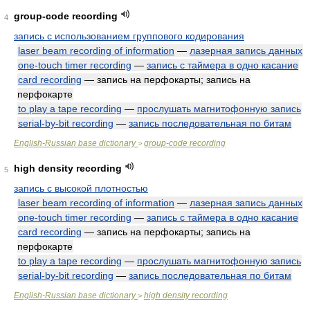
group-code recording
4
запись с использованием группового кодирования
laser beam recording of information
—
лазерная запись данных
one-touch timer recording
—
запись с таймера в одно касание
card recording
— запись на перфокарты; запись на
перфокарте
to play a tape recording
—
прослушать магнитофонную запись
serial-by-bit recording
—
запись последовательная по битам
English-Russian base dictionary
group-code recording
>
high density recording
5
запись с высокой плотностью
laser beam recording of information
—
лазерная запись данных
one-touch timer recording
—
запись с таймера в одно касание
card recording
— запись на перфокарты; запись на
перфокарте
to play a tape recording
—
прослушать магнитофонную запись
serial-by-bit recording
—
запись последовательная по битам
English-Russian base dictionary
high density recording
>