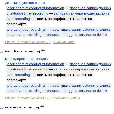
детализирующая запись
laser beam recording of information
—
лазерная запись данных
one-touch timer recording
—
запись с таймера в одно касание
card recording
— запись на перфокарты; запись на
перфокарте
to play a tape recording
—
прослушать магнитофонную запись
serial-by-bit recording
—
запись последовательная по битам
English-Russian base dictionary
detail recording
>
multitrack recording
19
многодорожечная запись
laser beam recording of information
—
лазерная запись данных
one-touch timer recording
—
запись с таймера в одно касание
card recording
— запись на перфокарты; запись на
перфокарте
to play a tape recording
—
прослушать магнитофонную запись
serial-by-bit recording
—
запись последовательная по битам
English-Russian base dictionary
multitrack recording
>
reference recording
20