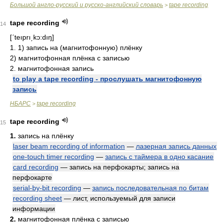
Большой англо-русский и русско-английский словарь
tape recording
>
tape recording
14
[ʹteıprı͵kɔ:dıŋ]
1. 1) запись на (магнитофонную) плёнку
2) магнитофонная плёнка с записью
2. магнитофонная запись
to play a tape recording - прослушать магнитофонную
запись
НБАРС
tape recording
>
tape recording
15
1.
запись на плёнку
laser beam recording of information
—
лазерная запись данных
one-touch timer recording
—
запись с таймера в одно касание
card recording
— запись на перфокарты; запись на
перфокарте
serial-by-bit recording
—
запись последовательная по битам
recording sheet
— лист, используемый для записи
информации
2.
магнитофонная плёнка с записью