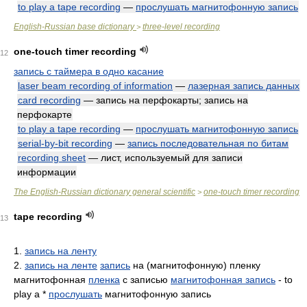
to play a tape recording
—
прослушать магнитофонную запись
English-Russian base dictionary
three-level recording
>
one-touch timer recording
12
запись с таймера в одно касание
laser beam recording of information
—
лазерная запись данных
card recording
— запись на перфокарты; запись на
перфокарте
to play a tape recording
—
прослушать магнитофонную запись
serial-by-bit recording
—
запись последовательная по битам
recording sheet
— лист, используемый для записи
информации
The English-Russian dictionary general scientific
one-touch timer recording
>
tape recording
13
1.
запись на ленту
2.
запись на ленте
запись
на (магнитофонную) пленку
магнитофонная
пленка
с записью
магнитофонная запись
- to
play a *
прослушать
магнитофонную запись