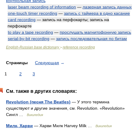
контрольная запись
laser beam recording of information
—
лазерная запись данных
one-touch timer recording
—
запись с таймера в одно касание
card recording
— запись на перфокарты; запись на
перфокарте
to play a tape recording
—
прослушать магнитофонную запись
serial-by-bit recording
—
запись последовательная по битам
English-Russian base dictionary
reference recording
>
Страницы
Следующая
→
1
2
3
См. также в других словарях:
Revolution (песня The Beatles)
— У этого термина
существуют и другие значения, см. Revolution. «Revolution»
Сингл …
Википедия
Милк, Харви
— Харви Милк Harvey Milk …
Википедия