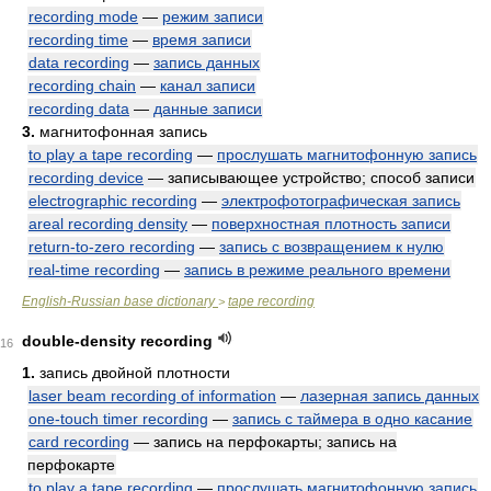
recording mode
—
режим записи
recording time
—
время записи
data recording
—
запись данных
recording chain
—
канал записи
recording data
—
данные записи
3.
магнитофонная запись
to play a tape recording
—
прослушать магнитофонную запись
recording device
— записывающее устройство; способ записи
electrographic recording
—
электрофотографическая запись
areal recording density
—
поверхностная плотность записи
return-to-zero recording
—
запись с возвращением к нулю
real-time recording
—
запись в режиме реального времени
English-Russian base dictionary
tape recording
>
double-density recording
16
1.
запись двойной плотности
laser beam recording of information
—
лазерная запись данных
one-touch timer recording
—
запись с таймера в одно касание
card recording
— запись на перфокарты; запись на
перфокарте
to play a tape recording
—
прослушать магнитофонную запись