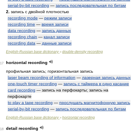
serial-by-bit recording
—
запись последовательная по битам
2.
запись с двойной плотностью
recording mode
—
режим записи
recording time
—
время записи
data recording
—
запись данных
recording chain
—
канал записи
recording data
—
данные записи
English-Russian base dictionary
double-density recording
>
horizontal recording
17
профильная запись; горизонтальная запись
laser beam recording of information
—
лазерная запись данных
one-touch timer recording
—
запись с таймера в одно касание
card recording
— запись на перфокарты; запись на
перфокарте
to play a tape recording
—
прослушать магнитофонную запись
serial-by-bit recording
—
запись последовательная по битам
English-Russian base dictionary
horizontal recording
>
detail recording
18