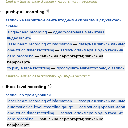
English-Russian base dictionary
program drum recording
>
push-pull recording
10
запись на магнитной ленте входными сигналами двухтактной
схемы
single-head recording
—
одноголовочная магнитная
видеозапись
laser beam recording of information
—
лазерная запись данных
one-touch timer recording
—
запись с таймера в одно касание
card recording
— запись на перфокарты; запись на
перфокарте
to play a tape recording
—
прослушать магнитофонную запись
English-Russian base dictionary
push-pull recording
>
three-level recording
11
запись по трем уровням
laser beam recording of information
—
лазерная запись данных
automatic tide level recording gauge
—
самописец уровня моря
one-touch timer recording
—
запись с таймера в одно касание
card recording
— запись на перфокарты; запись на
перфокарте