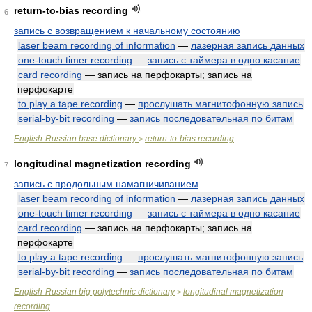
return-to-bias recording
6
запись с возвращением к начальному состоянию
laser beam recording of information
—
лазерная запись данных
one-touch timer recording
—
запись с таймера в одно касание
card recording
— запись на перфокарты; запись на
перфокарте
to play a tape recording
—
прослушать магнитофонную запись
serial-by-bit recording
—
запись последовательная по битам
English-Russian base dictionary
return-to-bias recording
>
longitudinal magnetization recording
7
запись с продольным намагничиванием
laser beam recording of information
—
лазерная запись данных
one-touch timer recording
—
запись с таймера в одно касание
card recording
— запись на перфокарты; запись на
перфокарте
to play a tape recording
—
прослушать магнитофонную запись
serial-by-bit recording
—
запись последовательная по битам
English-Russian big polytechnic dictionary
longitudinal magnetization
>
recording