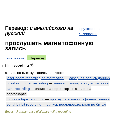
Перевод:
с английского на
с русского на
русский
английский
прослушать магнитофонную
запись
Толкование
Перевод
film recording
1
запись на пленку; запись на пленке
laser beam recording of information
—
лазерная запись данных
one-touch timer recording
—
запись с таймера в одно касание
card recording
— запись на перфокарты; запись на
перфокарте
to play a tape recording
—
прослушать магнитофонную запись
serial-by-bit recording
—
запись последовательная по битам
English-Russian base dictionary
film recording
>