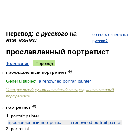
Перевод:
с русского на
со всех языков на
все языки
русский
прославленный портретист
Толкование
Перевод
прославленный портретист
1
General subject:
a renowned portrait painter
Универсальный русско-английский словарь
прославленный
>
портретист
портретист
2
1.
portrait painter
прославленный портретист
—
a renowned portrait painter
2.
portraitist