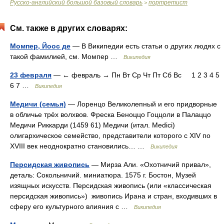
Русско-английский большой базовый словарь
портретист
>
См. также в других словарях:
Момпер, Йоос де
— В Википедии есть статьи о других людях с
такой фамилией, см. Момпер …
Википедия
23 февраля
— ← февраль → Пн Вт Ср Чт Пт Сб Вс 1 2 3 4 5
6 7 …
Википедия
Медичи (семья)
— Лоренцо Великолепный и его придворные
в обличье трёх волхвов. Фреска Беноццо Гоццоли в Палаццо
Медичи Риккарди (1459 61) Медичи (итал. Medici)
олигархическое семейство, представители которого с XIV по
XVIII век неоднократно становились… …
Википедия
Персидская живопись
— Мирза Али. «Охотничий привал»,
деталь: Сокольничий. миниатюра. 1575 г. Бостон, Музей
изящных искусств. Персидская живопись (или «классическая
персидская живопись») живопись Ирана и стран, входивших в
сферу его культурного влияния с …
Википедия