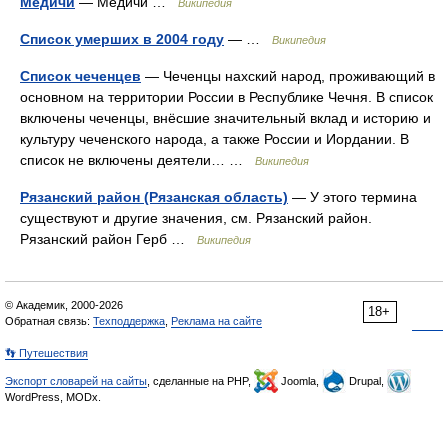
Медичи
— Медичи …
Википедия
Список умерших в 2004 году
— …
Википедия
Список чеченцев
— Чеченцы нахский народ, проживающий в
основном на территории России в Республике Чечня. В список
включены чеченцы, внёсшие значительный вклад и историю и
культуру чеченского народа, а также России и Иордании. В
список не включены деятели… …
Википедия
Рязанский район (Рязанская область)
— У этого термина
существуют и другие значения, см. Рязанский район.
Рязанский район Герб …
Википедия
© Академик, 2000-2026
18+
Обратная связь:
Техподдержка
,
Реклама на сайте
👣 Путешествия
Экспорт словарей на сайты
, сделанные на PHP,
Joomla,
Drupal,
WordPress, MODx.