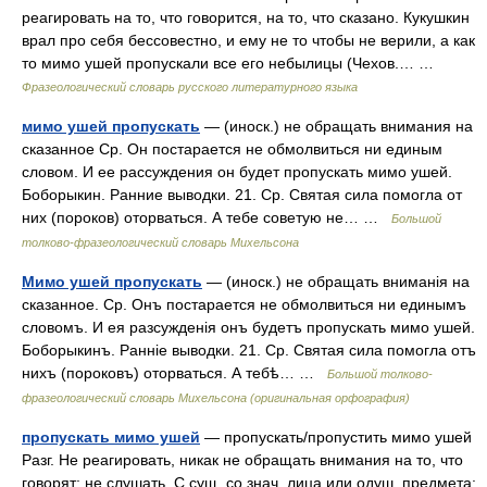
реагировать на то, что говорится, на то, что сказано. Кукушкин
врал про себя бессовестно, и ему не то чтобы не верили, а как
то мимо ушей пропускали все его небылицы (Чехов.… …
Фразеологический словарь русского литературного языка
мимо ушей пропускать
— (иноск.) не обращать внимания на
сказанное Ср. Он постарается не обмолвиться ни единым
словом. И ее рассуждения он будет пропускать мимо ушей.
Боборыкин. Ранние выводки. 21. Ср. Святая сила помогла от
них (пороков) оторваться. А тебе советую не… …
Большой
толково-фразеологический словарь Михельсона
Мимо ушей пропускать
— (иноск.) не обращать вниманія на
сказанное. Ср. Онъ постарается не обмолвиться ни единымъ
словомъ. И ея разсужденія онъ будетъ пропускать мимо ушей.
Боборыкинъ. Ранніе выводки. 21. Ср. Святая сила помогла отъ
нихъ (пороковъ) оторваться. А тебѣ… …
Большой толково-
фразеологический словарь Михельсона (оригинальная орфография)
пропускать мимо ушей
— пропускать/пропустить мимо ушей
Разг. Не реагировать, никак не обращать внимания на то, что
говорят; не слушать. С сущ. со знач. лица или одуш. предмета: