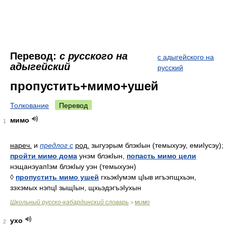
Перевод:
с русского на
с адыгейского на
адыгейский
русский
пропустить+мимо+ушей
Толкование
Перевод
мимо
1
нареч.
и
предлог с
род.
зыгуэрым блэкIын (темыхуэу, емиIусэу);
пройти мимо дома
унэм блэкIын,
попасть мимо цели
нэщанэуапIэм блэкIыу уэн (темыхуэн)
◊
пропустить мимо ушей
гхьэкIумэм цIыв игъэпщхьэн,
зэхэмых нэпцI зыщIын, щхьэдэгъэIухын
Школьный русско-кабардинский словарь
мимо
>
ухо
2