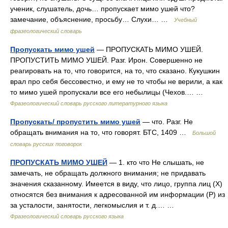
ученик, слушатель, дочь… пропускает мимо ушей что?
замечание, объяснение, просьбу… Слухи… …
Учебный
фразеологический словарь
Пропускать мимо ушей
— ПРОПУСКАТЬ МИМО УШЕЙ.
ПРОПУСТИТЬ МИМО УШЕЙ. Разг. Ирон. Совершенно не
реагировать на то, что говорится, на то, что сказано. Кукушкин
врал про себя бессовестно, и ему не то чтобы не верили, а как
то мимо ушей пропускали все его небылицы (Чехов.… …
Фразеологический словарь русского литературного языка
Пропускать/ пропустить мимо ушей
— что. Разг. Не
обращать внимания на то, что говорят. БТС, 1409 …
Большой
словарь русских поговорок
ПРОПУСКАТЬ МИМО УШЕЙ
— 1. кто что Не слышать, не
замечать, не обращать должного внимания; не придавать
значения сказанному. Имеется в виду, что лицо, группа лиц (Х)
относятся без внимания к адресованной им информации (Р) из
за усталости, занятости, легкомыслия и т. д.… …
Фразеологический словарь русского языка