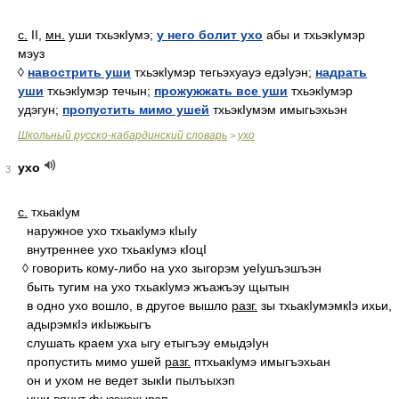
с.
II,
мн.
уши тхьэкIумэ;
у него болит ухо
абы и тхьэкIумэр
мэуз
◊
навострить уши
тхьэкIумэр тегьэхуауэ едэIуэн;
надрать
уши
тхьэкIумэр течын;
прожужжать все уши
тхьэкIумэр
удэгун;
пропустить мимо ушей
тхьэкIумэм имыгьэхьэн
Школьный русско-кабардинский словарь
ухо
>
ухо
3
с.
тхьакIум
наружное ухо тхьакIумэ кIыIу
внутреннее ухо тхьакIумэ кIоцI
◊ говорить кому-либо на ухо зыгорэм уеIушъэшъэн
быть тугим на ухо тхьакIумэ жъажъэу щытын
в одно ухо вошло, в другое вышло
разг.
зы тхьакIумэмкIэ ихьи,
адырэмкIэ икIыжьыгъ
слушать краем уха ыгу етыгъэу емыдэIун
пропустить мимо ушей
разг.
птхьакIумэ имыгъэхьан
он и ухом не ведет зыкIи пылъыхэп