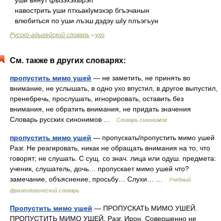
уши вянут фызэхэхырэп
навострить уши птхьакIумэхэр бгъэчанын
влюбиться по уши лъэш дэдэу шIу плъэгъун
Русско-адыгейский словарь
ухо
>
См. также в других словарях:
пропустить мимо ушей
— не заметить, не принять во
внимание, не услышать, в одно ухо впустил, в другое выпустил,
пренебречь, прослушать, игнорировать, оставить без
внимания, не обратить внимания, не придать значения
Словарь русских синонимов …
Словарь синонимов
пропустить мимо ушей
— пропускать/пропустить мимо ушей
Разг. Не реагировать, никак не обращать внимания на то, что
говорят; не слушать. С сущ. со знач. лица или одуш. предмета:
ученик, слушатель, дочь… пропускает мимо ушей что?
замечание, объяснение, просьбу… Слухи… …
Учебный
фразеологический словарь
Пропустить мимо ушей
— ПРОПУСКАТЬ МИМО УШЕЙ.
ПРОПУСТИТЬ МИМО УШЕЙ. Разг. Ирон. Совершенно не