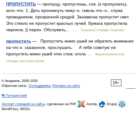
ПРОПУСТИТЬ
— пропущу, пропустишь, сов. (к пропускать),
кого–что. 1. Дать проникнуть чему–н. сквозь что–н., служа
проводником, прозрачной средой. Занавеска пропустит свет.
Это стекло не пропустит красных лучей. Бумага пропустила
чернила. || перен. Обслужить,… …
Толковый словарь Ушакова
пропустить
— Пропустить мимо ушей не обратить внимания
на что н. сказанное, прослушать. А тебе советую не
пропустить мимо ушей этих слов. оголь …
Фразеологический
словарь русского языка
© Академик, 2000-2026
18+
Обратная связь:
Техподдержка
,
Реклама на сайте
👣 Путешествия
Экспорт словарей на сайты
, сделанные на PHP,
Joomla,
Drupal,
WordPress, MODx.