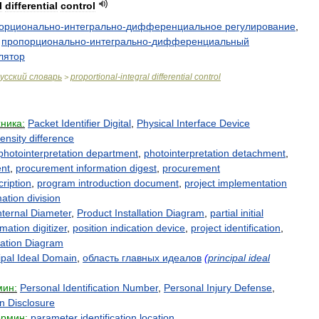
l
differential
control
орционально
-
интегрально
-
дифференциальное
регулирование
,
,
пропорционально
-
интегрально
-
дифференциальный
лятор
усский
словарь
proportional
-
integral
differential
control
>
хника:
Packet
Identifier
Digital
,
Physical
Interface
Device
tensity
difference
photointerpretation
department
,
photointerpretation
detachment
,
nt
,
procurement
information
digest
,
procurement
cription
,
program
introduction
document
,
project
implementation
mation
division
nternal
Diameter
,
Product
Installation
Diagram
,
partial
initial
rmation
digitizer
,
position
indication
device
,
project
identification
,
ation
Diagram
ipal
Ideal
Domain
,
область
главных
идеалов
(
principal
ideal
мин:
Personal
Identification
Number
,
Personal
Injury
Defense
,
on
Disclosure
ермин:
parameter
identification
location