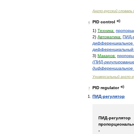
Англо
-
русский
словарь
PID
control
6
1
)
Техника:
пропорц
2
)
Автоматика:
ПИД
-
дифференциальное
дифференциальный
3
)
Макаров:
пропорц
(
ПИД
-
регулировани
дифференциальное
Универсальный
англо
-
р
PID
regulator
7
ПИД
-
регулятор
ПИД
-
регулятор
пропорциональ
-