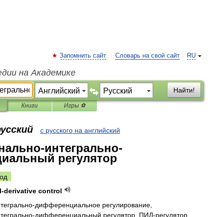
Запомнить сайт
Словарь на свой сайт
RU
едии на Академике
Найти!
Книги
Игры ⚽
русский
с русского на английский
нально-интегрально-
иальный регулятор
од
l
-
derivative
control
тегрально
-
дифференциальное
регулирование
,
тегрально
-
дифференциальный
регулятор
,
ПИД
-
регулятор
,