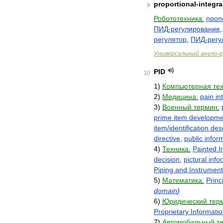
proportional
-
integra
9
Робототехника:
проп
ПИД
-
регулирование
регулятор
,
ПИД
-
регу
Универсальный
англо
-
р
PID
10
1
)
Компьютерная
те
2
)
Медицина:
pain
in
3
)
Военный
термин:
prime
item
developme
item
/
identification
des
directive
,
public
infor
4
)
Техника:
Painted
I
decision
,
pictural
info
Piping
and
Instrument
5
)
Математика:
Princ
domain
)
6
)
Юридический
тер
Proprietary
Informati
7
)
Автомобильный
т