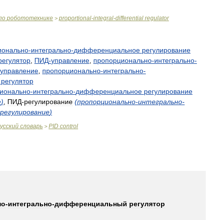
по
робототехнике
proportional
-
integral
-
differential
regulator
>
ионально
-
интегрально
-
дифференциальное
регулирование
регулятор
,
ПИД
-
управление
,
пропорционально
-
интегрально
-
управление
,
пропорционально
-
интегрально
-
регулятор
ионально
-
интегрально
-
дифференциальное
регулирование
е
)
,
ПИД
-
регулирование
(
пропорционально
-
интегрально
-
регулирование
)
усский
словарь
PID
control
>
но
-
интегрально
-
дифференциальный
регулятор