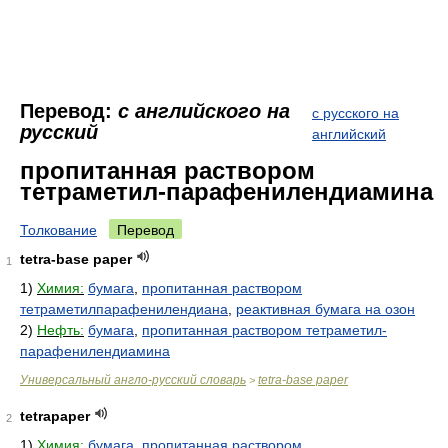
Перевод:
с английского на
с русского на
русский
английский
пропитанная раствором
тетраметил-парафенилендиамина
Толкование
Перевод
tetra-base paper
1
1)
Химия:
бумага
,
пропитанная раствором
тетраметилпарафенилендиана
,
реактивная бумага на озон
2)
Нефть:
бумага
,
пропитанная раствором тетраметил-
парафенилендиамина
Универсальный англо-русский словарь
tetra-base paper
>
tetrapaper
2
1)
Химия:
бумага
,
пропитанная раствором