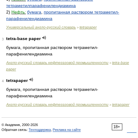
тетраметилпарафенилендиамина
2)
Нефть:
бумага
,
пропитанная раствором тетраметил-
парафенилендиамина
Универсальный англо-русский словарь
tetrapaper
>
tetra-base paper
3
бумага, пропитанная раствором тетраметил-
парафенилендиамина
Англо-русский словарь нефтегазовой промышленности
tetra-base
>
paper
tetrapaper
4
бумага, пропитанная раствором тетраметил-
парафенилендиамина
Англо-русский словарь нефтегазовой промышленности
tetrapaper
>
© Академик, 2000-2026
18+
Обратная связь:
Техподдержка
,
Реклама на сайте