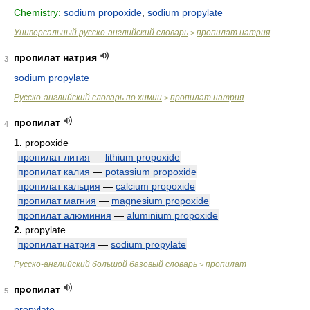
Chemistry:
sodium propoxide
,
sodium propylate
Универсальный русско-английский словарь
пропилат натрия
>
пропилат натрия
3
sodium propylate
Русско-английский словарь по химии
пропилат натрия
>
пропилат
4
1.
propoxide
пропилат лития
—
lithium propoxide
пропилат калия
—
potassium propoxide
пропилат кальция
—
calcium propoxide
пропилат магния
—
magnesium propoxide
пропилат алюминия
—
aluminium propoxide
2.
propylate
пропилат натрия
—
sodium propylate
Русско-английский большой базовый словарь
пропилат
>
пропилат
5
propylate