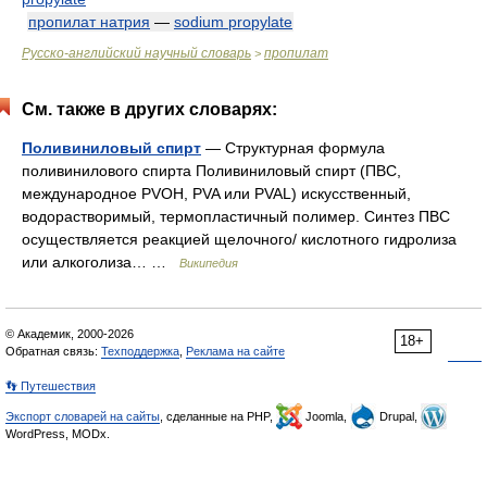
пропилат натрия
—
sodium propylate
Русско-английский научный словарь
пропилат
>
См. также в других словарях:
Поливиниловый спирт
— Структурная формула
поливинилового спирта Поливиниловый спирт (ПВС,
международное PVOH, PVA или PVAL) искусственный,
водорастворимый, термопластичный полимер. Синтез ПВС
осуществляется реакцией щелочного/ кислотного гидролиза
или алкоголиза… …
Википедия
© Академик, 2000-2026
18+
Обратная связь:
Техподдержка
,
Реклама на сайте
👣 Путешествия
Экспорт словарей на сайты
, сделанные на PHP,
Joomla,
Drupal,
WordPress, MODx.