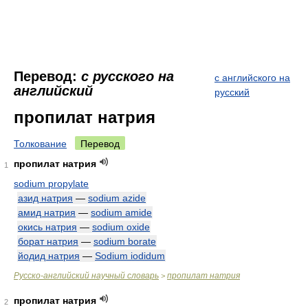
Перевод:
с русского на
с английского на
английский
русский
пропилат натрия
Толкование
Перевод
пропилат натрия
1
sodium propylate
азид натрия
—
sodium azide
амид натрия
—
sodium amide
окись натрия
—
sodium oxide
борат натрия
—
sodium borate
йодид натрия
—
Sodium iodidum
Русско-английский научный словарь
пропилат натрия
>
пропилат натрия
2