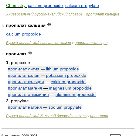
Chemistry:
calcium propoxide
,
calcium propylate
Универсальный русско-английский словарь
пропилат кальция
>
пропилат кальция
3
calcium propoxide
Русско-английский словарь по химии
пропилат кальция
>
пропилат
4
1.
propoxide
пропилат лития
—
lithium propoxide
пропилат калия
—
potassium propoxide
пропилат кальция
—
calcium propoxide
пропилат магния
—
magnesium propoxide
пропилат алюминия
—
aluminium propoxide
2.
propylate
пропилат натрия
—
sodium propylate
Русско-английский большой базовый словарь
пропилат
>
© Академик, 2000-2026