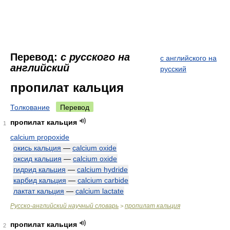
Перевод:
с русского на
с английского на
английский
русский
пропилат кальция
Толкование
Перевод
пропилат кальция
1
calcium propoxide
окись кальция
—
calcium oxide
оксид кальция
—
calcium oxide
гидрид кальция
—
calcium hydride
карбид кальция
—
calcium carbide
лактат кальция
—
calcium lactate
Русско-английский научный словарь
пропилат кальция
>
пропилат кальция
2