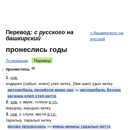
Перевод:
с русского на
с башкирского на
башкирский
русский
пронеслись годы
Толкование
Перевод
пронестись
1
1.
сов.
елдереп (сабып, елеп) үтеп китеү, (бик шәп) уҙып китеү
автомобиль пронёсся мимо нас
—
автомобиль беҙҙең
эргәнән елеп үтеп китте
2.
сов.
о звуке, голосе
и т.п.
яңғырау, яңғырап китеү
3.
сов.
о слухе, вести
и т.п.
таралыу, таралып китеү
молва пронеслась
—
имеш-мимеш таралып китте