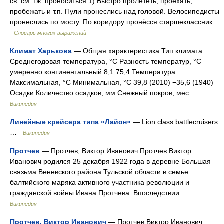
св. см. тж. проноситься 1) Быстро пролететь, проехать,
пробежать и т.п. Пули пронеслись над головой. Велосипедисты
пронеслись по мосту. По коридору пронёсся старшеклассник …
Словарь многих выражений
Климат Харькова
— Общая характеристика Тип климата
Среднегодовая температура, °C Разность температур, °C
умеренно континентальный 8,1 75,4 Температура
Максимальная, °C Минимальная, °C 39,8 (2010) −35,6 (1940)
Осадки Количество осадков, мм Снежный покров, мес …
Википедия
Линейные крейсера типа «Лайон»
— Lion class battlecruisers
…
Википедия
Протчев
— Протчев, Виктор Иванович Протчев Виктор
Иванович родился 25 декабря 1922 года в деревне Большая
связьма Веневского района Тульской области в семье
балтийского маряка активного участника революции и
гражданской войны Ивана Протчева. Впоследствии… …
Википедия
Протчев, Виктор Иванович
— Протчев Виктор Иванович