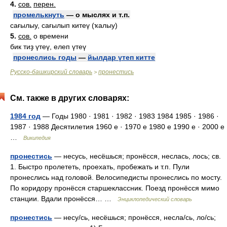
4.
сов.
перен.
промелькнуть
— о мыслях и т.п.
сағылыу, сағылып китеү (ҡалыу)
5.
сов.
о времени
бик тиҙ үтеү, елеп үтеү
пронеслись годы
—
йылдар үтеп китте
Русско-башкирский словарь
пронестись
>
См. также в других словарях:
1984 год
— Годы 1980 · 1981 · 1982 · 1983 1984 1985 · 1986 ·
1987 · 1988 Десятилетия 1960 е · 1970 е 1980 е 1990 е · 2000 е
…
Википедия
пронестись
— несусь, несёшься; пронёсся, неслась, лось; св.
1. Быстро пролететь, проехать, пробежать и т.п. Пули
пронеслись над головой. Велосипедисты пронеслись по мосту.
По коридору пронёсся старшеклассник. Поезд пронёсся мимо
станции. Вдали пронёсся… …
Энциклопедический словарь
пронестись
— несу/сь, несёшься; пронёсся, несла/сь, ло/сь;