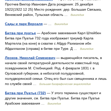
Протчев Виктор Иванович Дата рождения: 25 декабря
1922(1922 12 25) Место рождения: дер. Большая Связьма,
Веневский район, Тульская область …
Википедия
Сады и парк Версаля
— …
Википедия
Битва при пуатье
— Арабские завоевания Карл Штейбен
Битва при Пуатье 732 года изображает триумф Карла
Мартелла (на коне) в схватке с Абдур Рахманом ибн
Абдаллахом (справа) в битве при Туре. Д …
Википедия
Лесков, Николай Семенович
— выдающийся писатель, в
начале своей литературной деятельности известный под
псевдонимом М. Стебницкий. Род. 4 февраля 1831 г. в
Орловской губернии, в небогатой полудуховной,
полудворянской семье. Отец его был сын священника и лишь
по службе своей …
Большая биографическая энциклопедия
Битва при Пуатье (732)
— У этого термина существуют и
другие значения, см. Битва при Пуатье. Битва при Пуатье
Арабские завоевания …
Википедия