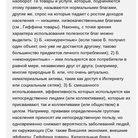
наоборот. Те товары и услуги, которые, подчиняются
этому правилу, называются нормальными благами,
другие же, спрос на которые падает с ростом доходов
населения — низшими, низкокачественными благами
(см., Гиффина товары). Наконец, с точки зрения
характера использования полезности благ можно
выделить: 1) Б. «конкурентные» (если такое Б. получил
один объект, оно уже не достается другому; таково
большинство предметов личного потребления); 2) Б.
«неконкурентные» – ими пользуются все потребители в
равной мере, независимо друг от друга; (например,
многие природные Б. или, что очень актуально,
нематериальные активы, такие как доступ к Интернету
или социальным сетям); 3) Б. смешанного
использования, эффективность которых используется как
непосредственно лицами (или коллективами), которые их
присваивают, так и коллективами (или обществом) в
целом. Например, прививки определенным группам
населения приносят им непосредственную пользу, но
одновременно снижают вероятность заболеваний людей,
их окружающих (См. также Внешняя экономия, внешние
эффекты, Гиффена товары, Капитальные блага,