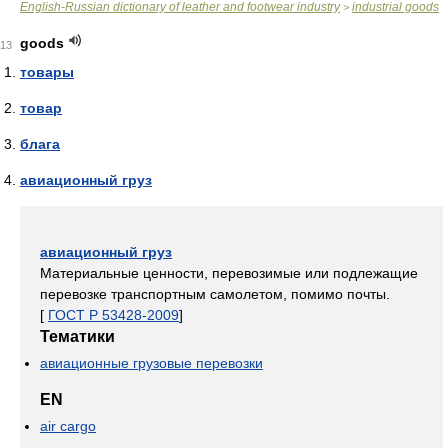
English-Russian dictionary of leather and footwear industry
industrial goods
>
goods
13
товары
товар
блага
авиационный груз
авиационный груз
Материальные ценности, перевозимые или подлежащие
перевозке транспортным самолетом, помимо почты.
[
ГОСТ Р 53428-2009
]
Тематики
авиационные грузовые перевозки
EN
air cargo