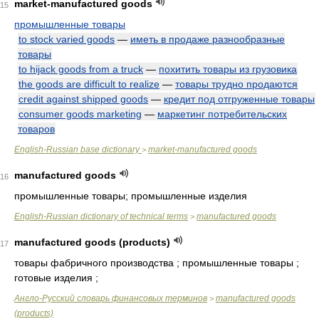
market-manufactured goods
15
промышленные товары
to stock varied goods
—
иметь в продаже разнообразные
товары
to hijack goods from a truck
—
похитить товары из грузовика
the goods are difficult to realize
—
товары трудно продаются
credit against shipped goods
—
кредит под отгруженные товары
consumer goods marketing
—
маркетинг потребительских
товаров
English-Russian base dictionary
market-manufactured goods
>
manufactured goods
16
промышленные товары; промышленные изделия
English-Russian dictionary of technical terms
manufactured goods
>
manufactured goods (products)
17
товары фабричного производства ; промышленные товары ;
готовые изделия ;
Англо-Русский словарь финансовых терминов
manufactured goods
>
(products)