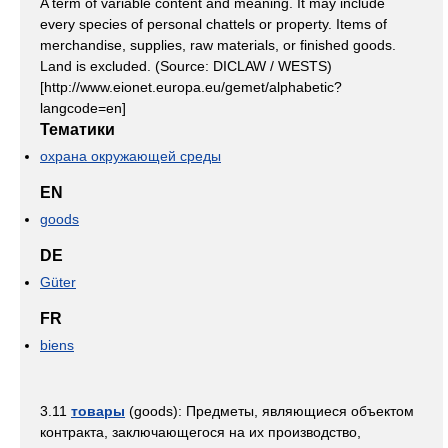
A term of variable content and meaning. It may include
every species of personal chattels or property. Items of
merchandise, supplies, raw materials, or finished goods.
Land is excluded. (Source: DICLAW / WESTS)
[http://www.eionet.europa.eu/gemet/alphabetic?
langcode=en]
Тематики
охрана окружающей среды
EN
goods
DE
Güter
FR
biens
3.11
товары
(goods): Предметы, являющиеся объектом
контракта, заключающегося на их производство,