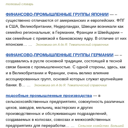
толковый словарь
ФИНАНСОВО-ПРОМЫШЛЕННЫЕ ГРУППЫ ЯПОНИИ
— –
существенно отличаются от американских и европейских. ФПГ
в США, Великобритании, Нидерландах, Швеции возникали как
семейно региональные; в Германии, Франции и Швейцарии –
как семейные с привязкой к банковскому ядру. В отличие от них
японские… …
Экономика от А до Я: Тематический справочник
ФИНАНСОВО-ПРОМЫШЛЕННЫЕ ГРУППЫ ГЕРМАНИИ
— –
создавались в русле основной традиции, состоящей в тесной
связи банков с промышленностью. С одной стороны, здесь, как
и в Великобритании и Франции, очень велико влияние
ассоциированных групп, основой которых служат крупнейшие
банки. В… …
Экономика от А до Я: Тематический справочник
подсобные промышленные производства
— в
сельскохозяйственных предприятиях, совокупность различных
цехов, заводов, мельниц, мастерских и других
производственных и обслуживающих подразделений,
создаваемых в колхозах, совхозах и межхозяйственных
предприятиях для переработки… …
Сельское хозяйство. Большой