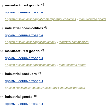
manufactured goods
8
промышленные товары
English-russian dctionary of contemporary Economics
manufactured goods
>
industrial commodities
9
промышленные товары
English-russian dctionary of diplomacy
industrial commodities
>
manufactured goods
10
промышленные товары
English-russian dctionary of diplomacy
manufactured goods
>
industrial producrs
11
промышленные товары
English-Russian combinatory dictionary
industrial producrs
>
industrial goods
12
промышленные товары