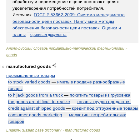
обработку и перемещение в цепи поставок в целях
удовлетворения потребностей потребителя.
Источник:
ГОСТ Р 53662-2009: Система менеджмента
безопасности цепи поставок. Наилучшие методы
обеспечения безопасности цепи поставок. Оценки и
планы
оригинал документа
Англо-русский словарь нормативно-технической терминологии
>
goods
manufactured goods
14
промышленные товары
to stock varied goods
—
иметь в продаже разнообразные
товары
to hijack goods from a truck
—
похитить товары из грузовика
the goods are difficult to realize
—
товары трудно продаются
credit against shipped goods
—
кредит под отгруженные товары
consumer goods marketing
—
маркетинг потребительских
товаров
English-Russian base dictionary
manufactured goods
>