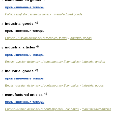
3
промышленные товары
Politics english-russian dictionary
manufactured goods
>
industrial goods
4
промышленные товары
English-Russian dictionary of technical terms
industrial goods
>
industrial articles
5
промышленные товары
English-russian dctionary of contemporary Economics
industrial articles
>
industrial goods
6
промышленные товары
English-russian dctionary of contemporary Economics
industrial goods
>
manufactured articles
7
промышленные товары
English-russian dctionary of contemporary Economics
manufactured articles
>