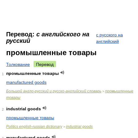
Перевод:
с английского на
с русского на
русский
английский
промышленные товары
Толкование
Перевод
промышленные товары
1
manufactured goods
Большой англо-русский и русско-английский словарь
промышленные
>
товары
industrial goods
2
промышленные товары
Politics english-russian dictionary
industrial goods
>
manufactured goods