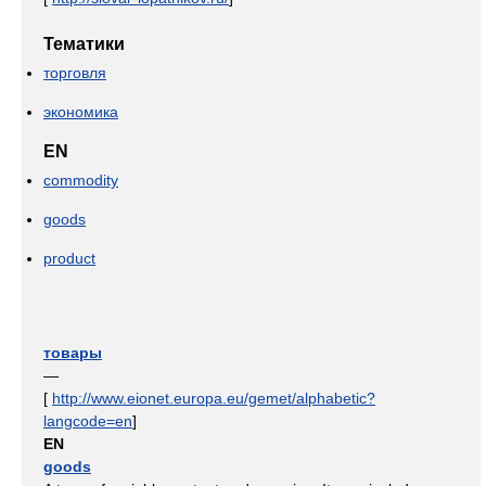
Тематики
торговля
экономика
EN
commodity
goods
product
товары
—
[
http://www.eionet.europa.eu/gemet/alphabetic?
langcode=en
]
EN
goods