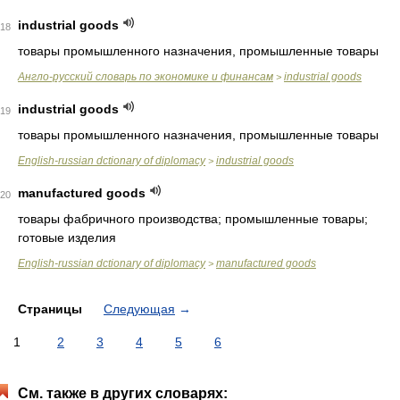
industrial goods
18
товары промышленного назначения, промышленные товары
Англо-русский словарь по экономике и финансам
industrial goods
>
industrial goods
19
товары промышленного назначения, промышленные товары
English-russian dctionary of diplomacy
industrial goods
>
manufactured goods
20
товары фабричного производства; промышленные товары;
готовые изделия
English-russian dctionary of diplomacy
manufactured goods
>
Страницы
Следующая
→
1
2
3
4
5
6
См. также в других словарях: