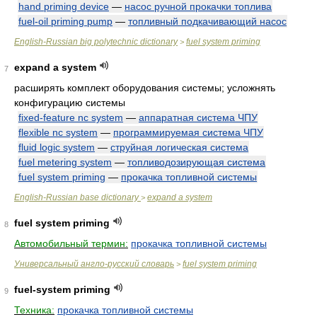
hand priming device
—
насос ручной прокачки топлива
fuel-oil priming pump
—
топливный подкачивающий насос
English-Russian big polytechnic dictionary
fuel system priming
>
expand a system
7
расширять комплект оборудования системы; усложнять
конфигурацию системы
fixed-feature nc system
—
аппаратная система ЧПУ
flexible nc system
—
программируемая система ЧПУ
fluid logic system
—
струйная логическая система
fuel metering system
—
топливодозирующая система
fuel system priming
—
прокачка топливной системы
English-Russian base dictionary
expand a system
>
fuel system priming
8
Автомобильный термин:
прокачка топливной системы
Универсальный англо-русский словарь
fuel system priming
>
fuel-system priming
9
Техника:
прокачка топливной системы