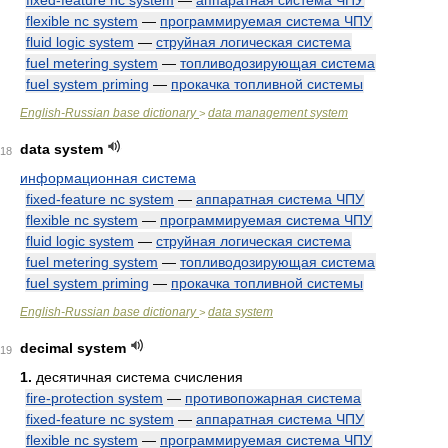
fixed-feature nc system
—
аппаратная система ЧПУ
flexible nc system
—
программируемая система ЧПУ
fluid logic system
—
струйная логическая система
fuel metering system
—
топливодозирующая система
fuel system priming
—
прокачка топливной системы
English-Russian base dictionary
data management system
>
data system
18
информационная система
fixed-feature nc system
—
аппаратная система ЧПУ
flexible nc system
—
программируемая система ЧПУ
fluid logic system
—
струйная логическая система
fuel metering system
—
топливодозирующая система
fuel system priming
—
прокачка топливной системы
English-Russian base dictionary
data system
>
decimal system
19
1.
десятичная система счисления
fire-protection system
—
противопожарная система
fixed-feature nc system
—
аппаратная система ЧПУ
flexible nc system
—
программируемая система ЧПУ