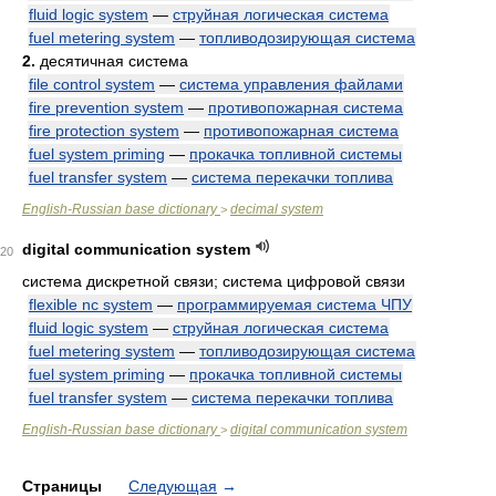
fluid logic system
—
струйная логическая система
fuel metering system
—
топливодозирующая система
2.
десятичная система
file control system
—
система управления файлами
fire prevention system
—
противопожарная система
fire protection system
—
противопожарная система
fuel system priming
—
прокачка топливной системы
fuel transfer system
—
система перекачки топлива
English-Russian base dictionary
decimal system
>
digital communication system
20
система дискретной связи; система цифровой связи
flexible nc system
—
программируемая система ЧПУ
fluid logic system
—
струйная логическая система
fuel metering system
—
топливодозирующая система
fuel system priming
—
прокачка топливной системы
fuel transfer system
—
система перекачки топлива
English-Russian base dictionary
digital communication system
>
Страницы
Следующая
→