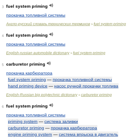
fuel system priming
3
прокачка топливной системы
Англо-русский словарь технических терминов
fuel system priming
>
fuel system priming
4
прокачка топливной системы
English-russian automobile dictionary
fuel system priming
>
carburetor priming
5
прокачка карбюратора
fuel system priming
—
прокачка топливной системы
hand priming device
—
насос ручной прокачки топлива
English-Russian big polytechnic dictionary
carburetor priming
>
fuel system priming
6
прокачка топливной системы
priming system
—
система заливки
carburetor priming
—
прокачка карбюратора
engine priming system
—
система впрыска в двигатель