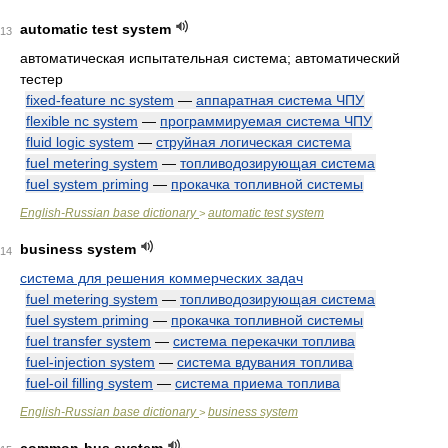
automatic test system
13
автоматическая испытательная система; автоматический
тестер
fixed-feature nc system
—
аппаратная система ЧПУ
flexible nc system
—
программируемая система ЧПУ
fluid logic system
—
струйная логическая система
fuel metering system
—
топливодозирующая система
fuel system priming
—
прокачка топливной системы
English-Russian base dictionary
automatic test system
>
business system
14
система для решения коммерческих задач
fuel metering system
—
топливодозирующая система
fuel system priming
—
прокачка топливной системы
fuel transfer system
—
система перекачки топлива
fuel-injection system
—
система вдувания топлива
fuel-oil filling system
—
система приема топлива
English-Russian base dictionary
business system
>