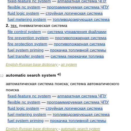
fixed-feature nc system
—
аппаратная система ЧПУ
flexible nc system
—
программируемая система ЧПУ
fluid logic system
—
струйная логическая система
fuel metering system
—
топливодозирующая система
2.
тех.
пневматическая система
file control system
—
система управления файлами
fire prevention system
—
противопожарная система
fire protection system
—
противопожарная система
fuel system priming
—
прокачка топливной системы
fuel transfer system
—
система перекачки топлива
English-Russian base dictionary
air system
>
automatic search system
12
автоматическая система поиска; система автоматического
поиска
fixed-feature nc system
—
аппаратная система ЧПУ
flexible nc system
—
программируемая система ЧПУ
fluid logic system
—
струйная логическая система
fuel metering system
—
топливодозирующая система
fuel system priming
—
прокачка топливной системы
English-Russian base dictionary
automatic search system
>