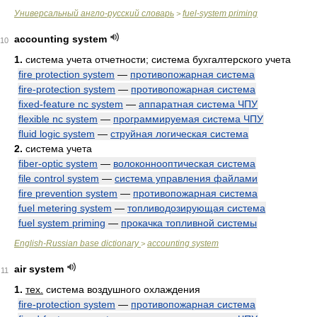
Универсальный англо-русский словарь
fuel-system priming
>
accounting system
10
1.
система учета отчетности; система бухгалтерского учета
fire protection system
—
противопожарная система
fire-protection system
—
противопожарная система
fixed-feature nc system
—
аппаратная система ЧПУ
flexible nc system
—
программируемая система ЧПУ
fluid logic system
—
струйная логическая система
2.
система учета
fiber-optic system
—
волоконнооптическая система
file control system
—
система управления файлами
fire prevention system
—
противопожарная система
fuel metering system
—
топливодозирующая система
fuel system priming
—
прокачка топливной системы
English-Russian base dictionary
accounting system
>
air system
11
1.
тех.
система воздушного охлаждения
fire-protection system
—
противопожарная система