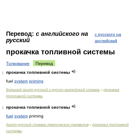
Перевод:
с английского на
с русского на
русский
английский
прокачка топливной системы
Толкование
Перевод
прокачка топливной системы
1
fuel
system
priming
Большой англо-русский и русско-английский словарь
прокачка
>
топливной системы
прокачка топливной системы
2
fuel
system
priming
Англо-русский словарь технических терминов
прокачка топливной
>
системы