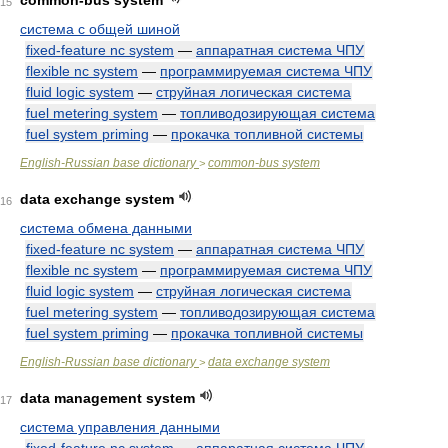
common-bus system
15
система с общей шиной
fixed-feature nc system
—
аппаратная система ЧПУ
flexible nc system
—
программируемая система ЧПУ
fluid logic system
—
струйная логическая система
fuel metering system
—
топливодозирующая система
fuel system priming
—
прокачка топливной системы
English-Russian base dictionary
common-bus system
>
data exchange system
16
система обмена данными
fixed-feature nc system
—
аппаратная система ЧПУ
flexible nc system
—
программируемая система ЧПУ
fluid logic system
—
струйная логическая система
fuel metering system
—
топливодозирующая система
fuel system priming
—
прокачка топливной системы
English-Russian base dictionary
data exchange system
>
data management system
17
система управления данными