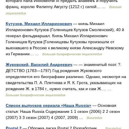
котораго папа Иннокентій III предалъ анаѳемѣ и поручилъ
франц. королю Филиппу Августу (1212 г.) силой… …
Военная
энциклопедия
Кутузов, Михаил Илларионович
— князь Михаил
Илларионович Кутузов (Голенищев Кутузов Смоленский), 40 й
генерал фельдмаршал. Князь Михаил Илларионович
Голенищев Кутузов [Голенищевы Кутузовы произошли от
выехавшего в Россию к великому князю Александру Невскому
из Германии… …
Большая биографическая энциклопедия
Жуковский, Василий Андреевич
— — знаменитый поэт. ?.
ДЕТСТВО (1783—1797) Год рождения Жуковского
определяется его биографами различно. Однако, несмотря на
свидетельства П. А. Плетнева и Я. К. Грота, указывающих на
рождение Ж. в 1784 г., нужно считать, как и сам Ж.… …
Большая биографическая энциклопедия
Список выпусков сериала «Наша Russia»
— Основная
статья: Наша Russia Содержание 1 1 сезон (2006) 2 2 сезон
(2007) 3 3 сезон (2007) 4 (2007, 2009) …
Википедия
Postal 2
— Обложка диска Postal 2 Разработчик …
Википедия