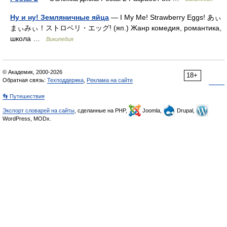
Ну и ну! Земляничные яйца
— I My Me! Strawberry Eggs! あぃ
まぃみぃ！ストロベリ・エッグ! (яп.) Жанр комедия, романтика,
школа …
Википедия
© Академик, 2000-2026
18+
Обратная связь:
Техподдержка
,
Реклама на сайте
👣 Путешествия
Экспорт словарей на сайты
, сделанные на PHP,
Joomla,
Drupal,
WordPress, MODx.