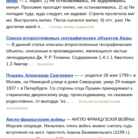
мимо
— 1. нареч. 1) Не останавливаясь, не задерживаясь,
минуя. Прохожие проходят ми/мо, не останавливаясь. 2) а) Не
попадая туда, куда следует, не задевая. Стрела пролетела ми/
мо. Выстрелить ми/мо. Песок сыпался ми/мо. б) отт.; разг. Не
достигая какой л …
Словарь многих выражений
Список второстепенных географических объектов Арды
— В данной статье описаны второстепенные географические
объекты, описанные в произведениях, являющихся частью
легендариума Дж. Р. Р. Толкина. Содержание 1 А 1.1 Аваллонэ
1.2 Аватар …
Википедия
Пушкин, Александр Сергеевич
— — родился 26 мая 1799 г. в
Москве, на Немецкой улице в доме Скворцова; умер 29 января
1837 г. в Петербурге. Со стороны отца Пушкин принадлежал к
старинному дворянскому роду, происходившему, по сказанию
родословных, от выходца "из… …
Большая биографическая
энциклопедия
Англо-французские войны
— АНГЛО ФРАНЦУЗСКІЯ ВОЙНЫ.
Морскія операціи. Началомъ этихъ войнъ можно считать годъ
вступленія на англ. престолъ Іоанна Безземельнаго (1199 г.),