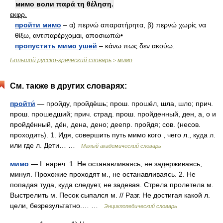
мимо воли παρά τη θέληση.
εκφρ.
пройти мимо
– α) περνώ απαρατήρητα, β) περνώ χωρίς να
θίξω, αντιπαρέρχομαι, αποσιωπώ•
пропустить мимо ушей
– κάνω πως δεν ακούω.
Большой русско-греческий словарь
мимо
>
См. также в других словарях:
пройти́
— пройду, пройдёшь; прош. прошёл, шла, шло; прич.
прош. прошедший; прич. страд. прош. пройденный, ден, а, о и
пройдённый, дён, дена, дено; деепр. пройдя; сов. (несов.
проходить). 1. Идя, совершить путь мимо кого , чего л., куда л.
или где л. Дети… …
Малый академический словарь
мимо
— I. нареч. 1. Не останавливаясь, не задерживаясь,
минуя. Прохожие проходят м., не останавливаясь. 2. Не
попадая туда, куда следует, не задевая. Стрела пролетела м.
Выстрелить м. Песок сыпался м. // Разг. Не достигая какой л.
цели, безрезультатно.… …
Энциклопедический словарь