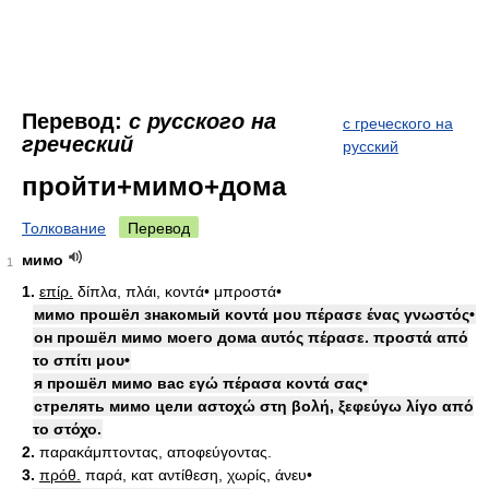
Перевод:
с русского на
с греческого на
греческий
русский
пройти+мимо+дома
Толкование
Перевод
мимо
1
1.
επίρ.
δίπλα, πλάι, κοντά• μπροστά•
мимо прошёл знакомый κοντά μου πέρασε ένας γνωστός•
он прошёл мимо моего дома αυτός πέρασε. προστά από
το σπίτι μου•
я прошёл мимо вас εγώ πέρασα κοντά σας•
стрелять мимо цели αστοχώ στη βολή, ξεφεύγω λίγο από
το στόχο.
2.
παρακάμπτοντας, αποφεύγοντας.
3.
πρόθ.
παρά, κατ αντίθεση, χωρίς, άνευ•