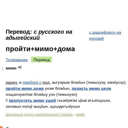
Перевод:
с русского на
с адыгейского на
адыгейский
русский
пройти+мимо+дома
Толкование
Перевод
мимо
1
нареч.
и
предлог с
род.
зыгуэрым блэкIын (темыхуэу, емиIусэу);
пройти мимо дома
унэм блэкIын,
попасть мимо цели
нэщанэуапIэм блэкIыу уэн (темыхуэн)
◊
пропустить мимо ушей
гхьэкIумэм цIыв игъэпщхьэн,
зэхэмых нэпцI зыщIын, щхьэдэгъэIухын
Школьный русско-кабардинский словарь
мимо
>