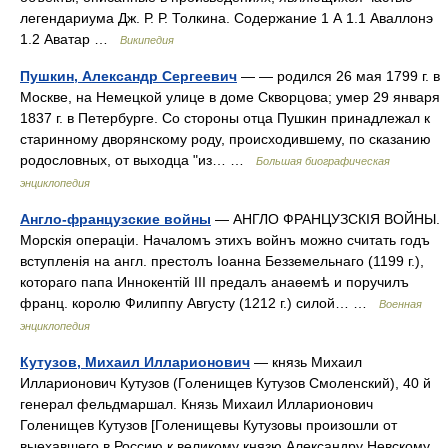
легендариума Дж. Р. Р. Толкина. Содержание 1 А 1.1 Аваллонэ
1.2 Аватар …
Википедия
Пушкин, Александр Сергеевич
— — родился 26 мая 1799 г. в
Москве, на Немецкой улице в доме Скворцова; умер 29 января
1837 г. в Петербурге. Со стороны отца Пушкин принадлежал к
старинному дворянскому роду, происходившему, по сказанию
родословных, от выходца "из… …
Большая биографическая
энциклопедия
Англо-французские войны
— АНГЛО ФРАНЦУЗСКІЯ ВОЙНЫ.
Морскія операціи. Началомъ этихъ войнъ можно считать годъ
вступленія на англ. престолъ Іоанна Безземельнаго (1199 г.),
котораго папа Иннокентій III предалъ анаѳемѣ и поручилъ
франц. королю Филиппу Августу (1212 г.) силой… …
Военная
энциклопедия
Кутузов, Михаил Илларионович
— князь Михаил
Илларионович Кутузов (Голенищев Кутузов Смоленский), 40 й
генерал фельдмаршал. Князь Михаил Илларионович
Голенищев Кутузов [Голенищевы Кутузовы произошли от
выехавшего в Россию к великому князю Александру Невскому