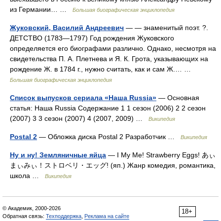
из Германии… …
Большая биографическая энциклопедия
Жуковский, Василий Андреевич
— — знаменитый поэт. ?.
ДЕТСТВО (1783—1797) Год рождения Жуковского
определяется его биографами различно. Однако, несмотря на
свидетельства П. А. Плетнева и Я. К. Грота, указывающих на
рождение Ж. в 1784 г., нужно считать, как и сам Ж.… …
Большая биографическая энциклопедия
Список выпусков сериала «Наша Russia»
— Основная
статья: Наша Russia Содержание 1 1 сезон (2006) 2 2 сезон
(2007) 3 3 сезон (2007) 4 (2007, 2009) …
Википедия
Postal 2
— Обложка диска Postal 2 Разработчик …
Википедия
Ну и ну! Земляничные яйца
— I My Me! Strawberry Eggs! あぃ
まぃみぃ！ストロベリ・エッグ! (яп.) Жанр комедия, романтика,
школа …
Википедия
© Академик, 2000-2026
18+
Обратная связь:
Техподдержка
,
Реклама на сайте