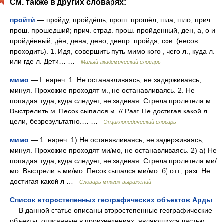
См. также в других словарях:
пройти́
— пройду, пройдёшь; прош. прошёл, шла, шло; прич.
прош. прошедший; прич. страд. прош. пройденный, ден, а, о и
пройдённый, дён, дена, дено; деепр. пройдя; сов. (несов.
проходить). 1. Идя, совершить путь мимо кого , чего л., куда л.
или где л. Дети… …
Малый академический словарь
мимо
— I. нареч. 1. Не останавливаясь, не задерживаясь,
минуя. Прохожие проходят м., не останавливаясь. 2. Не
попадая туда, куда следует, не задевая. Стрела пролетела м.
Выстрелить м. Песок сыпался м. // Разг. Не достигая какой л.
цели, безрезультатно.… …
Энциклопедический словарь
мимо
— 1. нареч. 1) Не останавливаясь, не задерживаясь,
минуя. Прохожие проходят ми/мо, не останавливаясь. 2) а) Не
попадая туда, куда следует, не задевая. Стрела пролетела ми/
мо. Выстрелить ми/мо. Песок сыпался ми/мо. б) отт.; разг. Не
достигая какой л …
Словарь многих выражений
Список второстепенных географических объектов Арды
— В данной статье описаны второстепенные географические
объекты, описанные в произведениях, являющихся частью