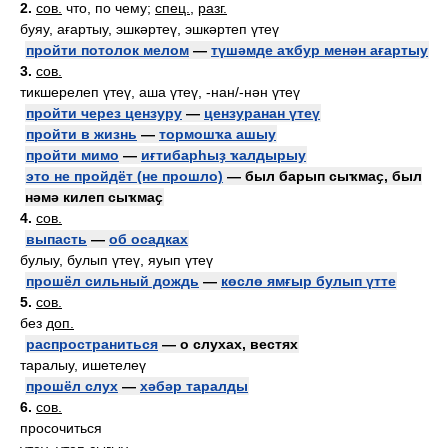
2.
сов.
что, по чему;
спец.
,
разг.
буяу, ағартыу, эшкәртеү, эшкәртеп үтеү
пройти потолок мелом
—
түшәмде аҡбур менән ағартыу
3.
сов.
тикшерелеп үтеү, аша үтеү, -нан/-нән үтеү
пройти через цензуру
—
цензуранан үтеү
пройти в жизнь
—
тормошҡа ашыу
пройти мимо
—
иғтибарһыҙ ҡалдырыу
это не пройдёт (не прошло)
— был барып сыҡмаҫ, был
нәмә килеп сыҡмаҫ
4.
сов.
выпасть
—
об осадках
булыу, булып үтеү, яуып үтеү
прошёл сильный дождь
—
көслө ямғыр булып үтте
5.
сов.
без
доп.
распространиться
— о слухах, вестях
таралыу, ишетелеү
прошёл слух
—
хәбәр таралды
6.
сов.
просочиться