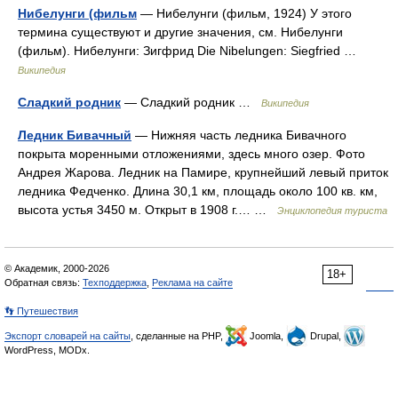
Нибелунги (фильм
— Нибелунги (фильм, 1924) У этого
термина существуют и другие значения, см. Нибелунги
(фильм). Нибелунги: Зигфрид Die Nibelungen: Siegfried …
Википедия
Сладкий родник
— Сладкий родник …
Википедия
Ледник Бивачный
— Нижняя часть ледника Бивачного
покрыта моренными отложениями, здесь много озер. Фото
Андрея Жарова. Ледник на Памире, крупнейший левый приток
ледника Федченко. Длина 30,1 км, площадь около 100 кв. км,
высота устья 3450 м. Открыт в 1908 г.… …
Энциклопедия туриста
© Академик, 2000-2026
18+
Обратная связь:
Техподдержка
,
Реклама на сайте
👣 Путешествия
Экспорт словарей на сайты
, сделанные на PHP,
Joomla,
Drupal,
WordPress, MODx.