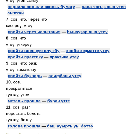
үтеү, үтеп сығыу
чернила прошли сквозь бумагу
—
ҡара ҡағыҙ аша үтеп
сыҡҡан
7.
сов.
что, через что
кисереү, үтеү
пройти через испытания
—
һынауҙар аша үтеү
8.
сов.
что
үтеү, үткәреү
пройти военную службу
—
хәрби хеҙмәтте үтеү
пройти практику
—
практика үтеү
9.
сов.
что;
разг.
үтеү, тамамлау
пройти букварь
—
әлифбаны үтеү
10.
сов.
прекратиться
туҡтау, үтеү
метель прошла
—
буран үтте
11.
сов.
разг.
перестать болеть
туҡтау, бөтөү
голова прошла
—
баш ауыртыуы бөттө