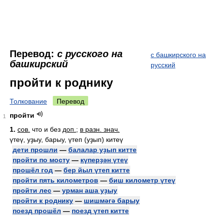
Перевод:
с русского на
с башкирского на
башкирский
русский
пройти к роднику
Толкование
Перевод
пройти
1
1.
сов.
что и без
доп.
;
в разн. знач.
үтеү, уҙыу, барыу, үтеп (уҙып) китеү
дети прошли
—
балалар уҙып китте
пройти по мосту
—
күперҙән үтеү
прошёл год
—
бер йыл үтеп китте
пройти пять километров
—
биш километр үтеү
пройти лес
—
урман аша уҙыу
пройти к роднику
—
шишмәгә барыу
поезд прошёл
—
поезд үтеп китте