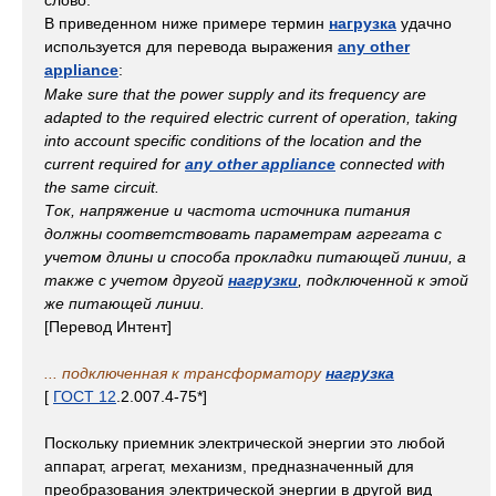
слово.
В приведенном ниже примере термин
нагрузка
удачно
используется для перевода выражения
any other
appliance
:
Make sure that the power supply and its frequency are
adapted to the required electric current of operation, taking
into account specific conditions of the location and the
current required for
any other appliance
connected with
the same circuit.
Ток, напряжение и частота источника питания
должны соответствовать параметрам агрегата с
учетом длины и способа прокладки питающей линии, а
также с учетом другой
нагрузки
, подключенной к этой
же питающей линии.
[Перевод Интент]
... подключенная к трансформатору
нагрузка
[
ГОСТ 12
.2.007.4-75*]
Поскольку приемник электрической энергии это любой
аппарат, агрегат, механизм, предназначенный для
преобразования электрической энергии в другой вид