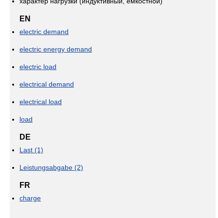
характер нагрузки (индуктивный, емкостной)
EN
electric demand
electric energy demand
electric load
electrical demand
electrical load
load
DE
Last (1)
Leistungsabgabe (2)
FR
charge