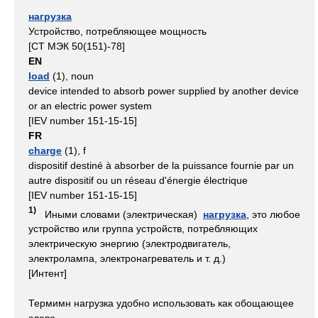
нагрузка
Устройство, потребляющее мощность
[СТ МЭК 50(151)-78]
EN
load
(1), noun
device intended to absorb power supplied by another device
or an electric power system
[IEV number 151-15-15]
FR
charge
(1), f
dispositif destiné à absorber de la puissance fournie par un
autre dispositif ou un réseau d'énergie électrique
[IEV number 151-15-15]
1)
Иными словами (электрическая)
нагрузка
, это любое
устройство или группа устройств, потребляющих
электрическую энергию (электродвигатель,
электролампа, электронагреватель и т. д.)
[Интент]
Термимн нагрузка удобно использовать как обощающее