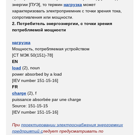
энергии
[ПУЭ], то термин
нагрузка
может
характеризовать электроприемник с точки зрения тока,
сопротивления или мощности.
2. Потребитель энергоэнергии, с точки зрения
потребляемой мощности
нагрузка
Мощность, потребляемая устройством
[СТ МЭК 50(151)-78]
EN
load
(2), noun
power absorbed by a load
[IEV number 151-15-16]
FR
charge
(2), f
puissance absorbée par une charge
Source: 151-15-15
[IEV number 151-15-16]
При
проектировании электроснабжения энергоемких
предприятий с
ледует предусматривать по