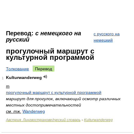
Перевод:
с немецкого на
с русского на
русский
немецкий
прогулочный маршрут с
культурной программой
Толкование
Перевод
Kulturwanderweg
1
m
прогулочный маршрут с культурной программой
маршрут для прогулок, включающий осмотр различных
местных достопримечательностей
см. тж.
Wanderweg
Австрия. Лингвострановедческий словарь
Kulturwanderweg
>