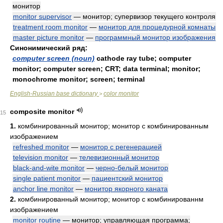
монитор
monitor supervisor
— монитор; супервизор текущего контроля
treatment room monitor
—
монитор для процедурной комнаты
master picture monitor
—
программный монитор изображения
Синонимический ряд:
computer screen (noun)
cathode ray tube; computer
monitor; computer screen; CRT; data terminal; monitor;
monochrome monitor; screen; terminal
English-Russian base dictionary
color monitor
>
composite monitor
15
1.
комбинированный монитор; монитор с комбинированным
изображением
refreshed monitor
—
монитор с регенерацией
television monitor
—
телевизионный монитор
black-and-wite monitor
—
черно-белый монитор
single patient monitor
—
пациентский монитор
anchor line monitor
—
монитор якорного каната
2.
комбинированный монитор; монитор с комбинированнм
изображением
monitor routine
— монитор; управляющая программа;