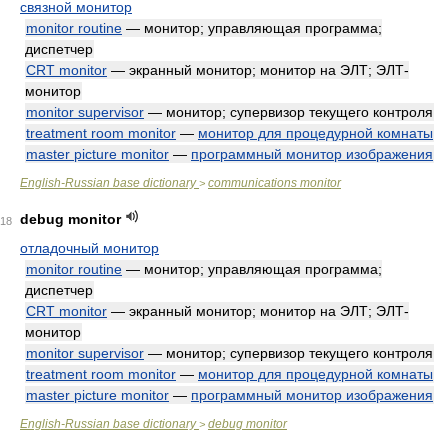
связной монитор
monitor routine
— монитор; управляющая программа;
диспетчер
CRT monitor
— экранный монитор; монитор на ЭЛТ; ЭЛТ-
монитор
monitor supervisor
— монитор; супервизор текущего контроля
treatment room monitor
—
монитор для процедурной комнаты
master picture monitor
—
программный монитор изображения
English-Russian base dictionary
communications monitor
>
debug monitor
18
отладочный монитор
monitor routine
— монитор; управляющая программа;
диспетчер
CRT monitor
— экранный монитор; монитор на ЭЛТ; ЭЛТ-
монитор
monitor supervisor
— монитор; супервизор текущего контроля
treatment room monitor
—
монитор для процедурной комнаты
master picture monitor
—
программный монитор изображения
English-Russian base dictionary
debug monitor
>