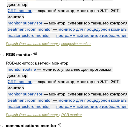
диспетчер
CRT monitor
— экранный монитор; монитор на ЭЛТ; ЭЛТ-
монитор
monitor supervisor
— монитор; супервизор текущего контроля
treatment room monitor
—
монитор для процедурной комнаты
master picture monitor
—
программный монитор изображения
English-Russian base dictionary
composite monitor
>
RGB monitor
16
RGB-монитор; цветной монитор
monitor routine
— монитор; управляющая программа;
диспетчер
CRT monitor
— экранный монитор; монитор на ЭЛТ; ЭЛТ-
монитор
monitor supervisor
— монитор; супервизор текущего контроля
treatment room monitor
—
монитор для процедурной комнаты
master picture monitor
—
программный монитор изображения
English-Russian base dictionary
RGB monitor
>
communications monitor
17