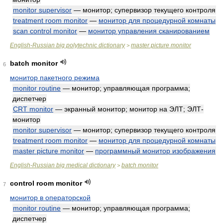
monitor supervisor
— монитор; супервизор текущего контроля
treatment room monitor
—
монитор для процедурной комнаты
scan control monitor
—
монитор управления сканированием
English-Russian big polytechnic dictionary
master picture monitor
>
batch monitor
6
монитор пакетного режима
monitor routine
— монитор; управляющая программа;
диспетчер
CRT monitor
— экранный монитор; монитор на ЭЛТ; ЭЛТ-
монитор
monitor supervisor
— монитор; супервизор текущего контроля
treatment room monitor
—
монитор для процедурной комнаты
master picture monitor
—
программный монитор изображения
English-Russian big medical dictionary
batch monitor
>
control room monitor
7
монитор в операторской
monitor routine
— монитор; управляющая программа;
диспетчер