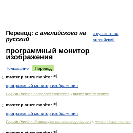
Перевод:
с английского на
с русского на
русский
английский
программный монитор
изображения
Толкование
Перевод
master picture monitor
1
программный монитор изображения
English-Russian household appliances
master picture monitor
>
master picture monitor
2
программный монитор изображения
English-Russian dictionary on household appliances
master picture monitor
>
master picture monitor