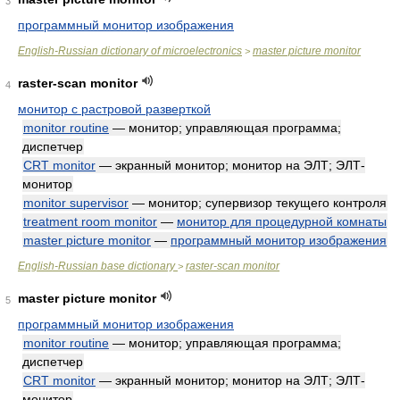
3
программный монитор изображения
English-Russian dictionary of microelectronics
master picture monitor
>
raster-scan monitor
4
монитор с растровой разверткой
monitor routine
— монитор; управляющая программа;
диспетчер
CRT monitor
— экранный монитор; монитор на ЭЛТ; ЭЛТ-
монитор
monitor supervisor
— монитор; супервизор текущего контроля
treatment room monitor
—
монитор для процедурной комнаты
master picture monitor
—
программный монитор изображения
English-Russian base dictionary
raster-scan monitor
>
master picture monitor
5
программный монитор изображения
monitor routine
— монитор; управляющая программа;
диспетчер
CRT monitor
— экранный монитор; монитор на ЭЛТ; ЭЛТ-
монитор