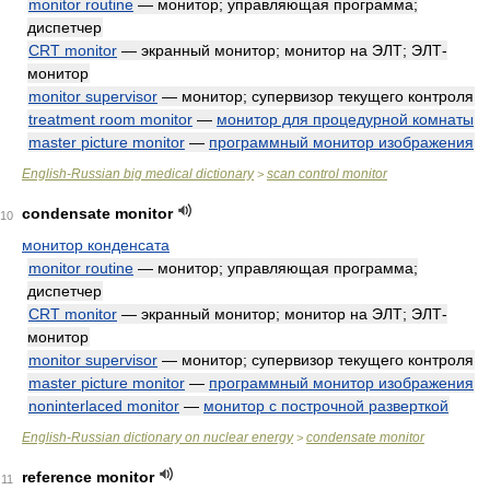
monitor routine
— монитор; управляющая программа;
диспетчер
CRT monitor
— экранный монитор; монитор на ЭЛТ; ЭЛТ-
монитор
monitor supervisor
— монитор; супервизор текущего контроля
treatment room monitor
—
монитор для процедурной комнаты
master picture monitor
—
программный монитор изображения
English-Russian big medical dictionary
scan control monitor
>
condensate monitor
10
монитор конденсата
monitor routine
— монитор; управляющая программа;
диспетчер
CRT monitor
— экранный монитор; монитор на ЭЛТ; ЭЛТ-
монитор
monitor supervisor
— монитор; супервизор текущего контроля
master picture monitor
—
программный монитор изображения
noninterlaced monitor
—
монитор с построчной разверткой
English-Russian dictionary on nuclear energy
condensate monitor
>
reference monitor
11