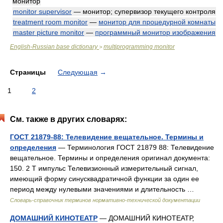
монитор
monitor supervisor
— монитор; супервизор текущего контроля
treatment room monitor
—
монитор для процедурной комнаты
master picture monitor
—
программный монитор изображения
English-Russian base dictionary
multiprogramming monitor
>
Страницы
Следующая
→
1
2
См. также в других словарях:
ГОСТ 21879-88: Телевидение вещательное. Термины и
определения
— Терминология ГОСТ 21879 88: Телевидение
вещательное. Термины и определения оригинал документа:
150. 2 T импульс Телевизионный измерительный сигнал,
имеющий форму синусквадратичной функции за один ее
период между нулевыми значениями и длительность …
Словарь-справочник терминов нормативно-технической документации
ДОМАШНИЙ КИНОТЕАТР
— ДОМАШНИЙ КИНОТЕАТР,