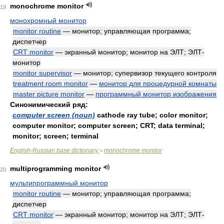
monochrome monitor
19
монохромный монитор
monitor routine
— монитор; управляющая программа;
диспетчер
CRT monitor
— экранный монитор; монитор на ЭЛТ; ЭЛТ-
монитор
monitor supervisor
— монитор; супервизор текущего контроля
treatment room monitor
—
монитор для процедурной комнаты
master picture monitor
—
программный монитор изображения
Синонимический ряд:
computer screen (noun)
cathode ray tube; color monitor;
computer monitor; computer screen; CRT; data terminal;
monitor; screen; terminal
English-Russian base dictionary
monochrome monitor
>
multiprogramming monitor
20
мультипрограммный монитор
monitor routine
— монитор; управляющая программа;
диспетчер
CRT monitor
— экранный монитор; монитор на ЭЛТ; ЭЛТ-