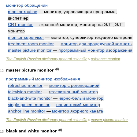
монитор обращений
monitor routine
— монитор; управляющая программа;
диспетчер
CRT monitor
— экранный монитор; монитор на ЭЛТ; ЭЛТ-
монитор
monitor supervisor
— монитор; супервизор текущего контроля
treatment room monitor
—
монитор для процедурной комнаты
master picture monitor
—
программный монитор изображения
The English-Russian dictionary general scientific
reference monitor
>
master picture monitor
12
программный монитор изображения
refreshed monitor
—
монитор с регенерацией
television monitor
—
телевизионный монитор
black-and-wite monitor
—
черно-белый монитор
single patient monitor
—
пациентский монитор
anchor line monitor
—
монитор якорного каната
The English-Russian dictionary general scientific
master picture monitor
>
black and white monitor
13