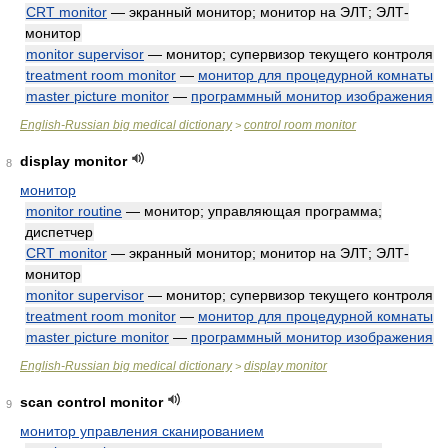
CRT monitor
— экранный монитор; монитор на ЭЛТ; ЭЛТ-
монитор
monitor supervisor
— монитор; супервизор текущего контроля
treatment room monitor
—
монитор для процедурной комнаты
master picture monitor
—
программный монитор изображения
English-Russian big medical dictionary
control room monitor
>
display monitor
8
монитор
monitor routine
— монитор; управляющая программа;
диспетчер
CRT monitor
— экранный монитор; монитор на ЭЛТ; ЭЛТ-
монитор
monitor supervisor
— монитор; супервизор текущего контроля
treatment room monitor
—
монитор для процедурной комнаты
master picture monitor
—
программный монитор изображения
English-Russian big medical dictionary
display monitor
>
scan control monitor
9
монитор управления сканированием