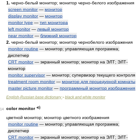
1.
черно-белый монитор; монитор черно-белого изображения
screen monitor
—
монитор
display monitor
—
монитор
monitor type
—
тип монитора
left monitor
—
левый монитор
near monitor
—
ближний монитор
2.
черно-белый монитор; монитор чернобелого изображения
monitor routine
— монитор; управляющая программа;
диспетчер
CRT monitor
— экранный монитор; монитор на ЭЛТ; ЭЛТ-
монитор
monitor supervisor
— монитор; супервизор текущего контроля
treatment room monitor
—
монитор для процедурной комнаты
master picture monitor
—
программный монитор изображения
English-Russian base dictionary
black and white monitor
>
color monitor
14
цветной монитор; монитор цветного изображения
monitor routine
— монитор; управляющая программа;
диспетчер
CRT monitor
— экранный монитор; монитор на ЭЛТ; ЭЛТ-