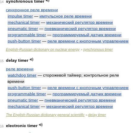
synchronous timer
14
синхронное реле времени
impulse timer
—
импульсное реле времени
mechanical timer
—
механический регулятор времени
pneumatic timer
—
пневманический регулятор времени
programmable timer
—
программируемый датчик времени
push-button timer
—
реле времени с кнопочным управлением
English-Russian dictionary on nuclear energy
synchronous timer
>
delay timer
15
реле времени
watchdog timer
— сторожевой таймер; контрольное реле
времени
push-button timer
—
реле времени с кнопочным управлением
programmable timer
—
программируемый датчик времени
pneumatic timer
—
пневманический регулятор времени
mechanical timer
—
механический регулятор времени
The English-Russian dictionary general scientific
delay timer
>
electronic timer
16