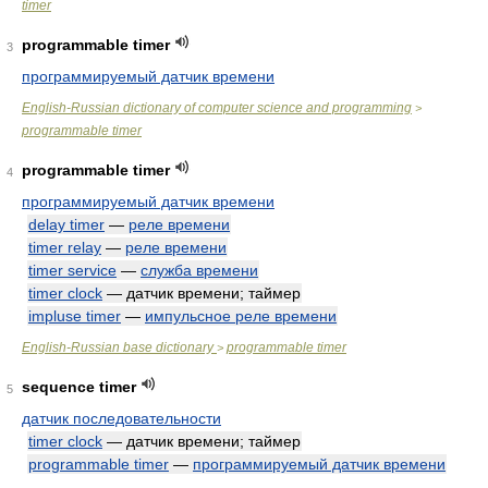
timer
programmable timer
3
программируемый датчик времени
English-Russian dictionary of computer science and programming
>
programmable timer
programmable timer
4
программируемый датчик времени
delay timer
—
реле времени
timer relay
—
реле времени
timer service
—
служба времени
timer clock
— датчик времени; таймер
impluse timer
—
импульсное реле времени
English-Russian base dictionary
programmable timer
>
sequence timer
5
датчик последовательности
timer clock
— датчик времени; таймер
programmable timer
—
программируемый датчик времени