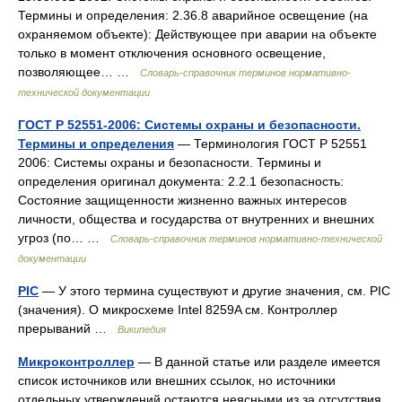
Термины и определения: 2.36.8 аварийное освещение (на
охраняемом объекте): Действующее при аварии на объекте
только в момент отключения основного освещение,
позволяющее… …
Словарь-справочник терминов нормативно-
технической документации
ГОСТ Р 52551-2006: Системы охраны и безопасности.
Термины и определения
— Терминология ГОСТ Р 52551
2006: Системы охраны и безопасности. Термины и
определения оригинал документа: 2.2.1 безопасность:
Состояние защищенности жизненно важных интересов
личности, общества и государства от внутренних и внешних
угроз (по… …
Словарь-справочник терминов нормативно-технической
документации
PIC
— У этого термина существуют и другие значения, см. PIC
(значения). О микросхеме Intel 8259A см. Контроллер
прерываний …
Википедия
Микроконтроллер
— В данной статье или разделе имеется
список источников или внешних ссылок, но источники
отдельных утверждений остаются неясными из за отсутствия