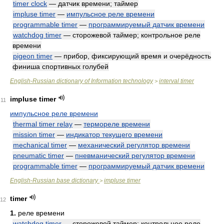
timer clock
— датчик времени; таймер
impluse timer
—
импульсное реле времени
programmable timer
—
программируемый датчик времени
watchdog timer
— сторожевой таймер; контрольное реле
времени
pigeon timer
— прибор, фиксирующий время и очерёдность
финиша спортивных голубей
English-Russian dictionary of Information technology
interval timer
>
impluse timer
11
импульсное реле времени
thermal timer relay
—
термореле времени
mission timer
—
индикатор текущего времени
mechanical timer
—
механический регулятор времени
pneumatic timer
—
пневманический регулятор времени
programmable timer
—
программируемый датчик времени
English-Russian base dictionary
impluse timer
>
timer
12
1.
реле времени
watchdog timer
— сторожевой таймер; контрольное реле