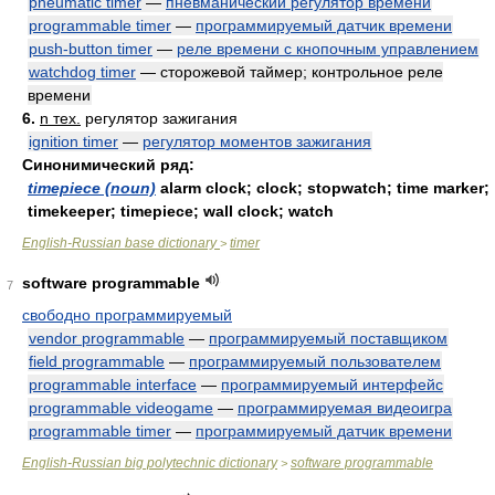
pneumatic timer
—
пневманический регулятор времени
programmable timer
—
программируемый датчик времени
push-button timer
—
реле времени с кнопочным управлением
watchdog timer
— сторожевой таймер; контрольное реле
времени
6.
n тех.
регулятор зажигания
ignition timer
—
регулятор моментов зажигания
Синонимический ряд:
timepiece (noun)
alarm clock; clock; stopwatch; time marker;
timekeeper; timepiece; wall clock; watch
English-Russian base dictionary
timer
>
software programmable
7
свободно программируемый
vendor programmable
—
программируемый поставщиком
field programmable
—
программируемый пользователем
programmable interface
—
программируемый интерфейс
programmable videogame
—
программируемая видеоигра
programmable timer
—
программируемый датчик времени
English-Russian big polytechnic dictionary
software programmable
>