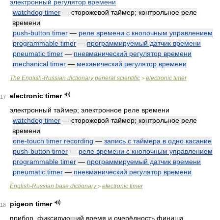
электронный регулятор времени
watchdog timer
— сторожевой таймер; контрольное реле
времени
push-button timer
—
реле времени с кнопочным управлением
programmable timer
—
программируемый датчик времени
pneumatic timer
—
пневманический регулятор времени
mechanical timer
—
механический регулятор времени
The English-Russian dictionary general scientific
electronic timer
>
electronic timer
17
электронный таймер; электронное реле времени
watchdog timer
— сторожевой таймер; контрольное реле
времени
one-touch timer recording
—
запись с таймера в одно касание
push-button timer
—
реле времени с кнопочным управлением
programmable timer
—
программируемый датчик времени
pneumatic timer
—
пневманический регулятор времени
English-Russian base dictionary
electronic timer
>
pigeon timer
18
прибор, фиксирующий время и очерёдность финиша