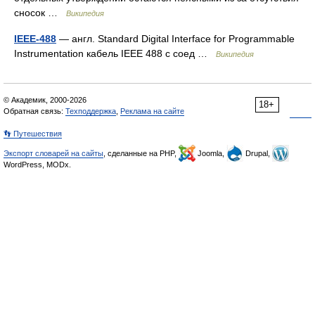
сносок …
Википедия
IEEE-488
— англ. Standard Digital Interface for Programmable
Instrumentation кабель IEEE 488 с соед …
Википедия
© Академик, 2000-2026
18+
Обратная связь:
Техподдержка
,
Реклама на сайте
👣 Путешествия
Экспорт словарей на сайты
, сделанные на PHP,
Joomla,
Drupal,
WordPress, MODx.