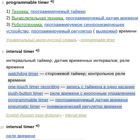
programmable timer
8
1)
Техника:
программируемый таймер
2)
Вычислительная техника:
программируемый датчик времени
3)
Робототехника:
программируемое синхронизирующее
устройство
,
программируемый регулятор
(
выдержки
) времени
Универсальный англо-русский словарь
programmable timer
>
interval timer
9
интервальный таймер; датчик временных интервалов; реле
времени
watchdog timer
— сторожевой таймер; контрольное реле
времени
one-touch timer recording
—
запись с таймера в одно касание
push-button timer
—
реле времени с кнопочным управлением
programmable timer
—
программируемый датчик времени
pneumatic timer
—
пневманический регулятор времени
English-Russian base dictionary
interval timer
>
interval timer
10
реле времени