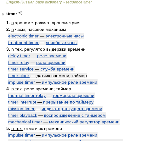
English-Russian base dictionary
sequence timer
>
timer
6
1.
n
хронометражист; хронометрист
2.
n
часы; часовой механизм
electronic timer
—
электронные часы
treatment timer
—
лечебные часы
3.
n тех.
регулятор выдержки времени
delay timer
—
реле времени
timer relay
—
реле времени
timer service
—
служба времени
timer clock
— датчик времени; таймер
impluse timer
—
импульсное реле времени
4.
n тех.
реле времени; таймер
thermal timer relay
—
термореле времени
timer interrupt
—
прерывание по таймеру
mission timer
—
индикатор текущего времени
timer playback
—
воспроизведение с таймером
mechanical timer
—
механический регулятор времени
5.
n тех.
отметчик времени
impulse timer
—
импульсное реле времени