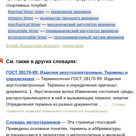
спортивных голубей
thermal timer relay
—
термореле времени
mission timer
—
индикатор текущего времени
mechanical timer
—
механический регулятор времени
pneumatic timer
—
пневманический регулятор времени
programmable timer
—
программируемый датчик времени
English-Russian base dictionary
pigeon timer
>
См. также в других словарях:
ГОСТ 28170-89: Изделия акустоэлектронные. Термины и
определения
— Терминология ГОСТ 28170 89: Изделия
акустоэлектронные. Термины и определения оригинал
документа: 1. Акустическая волна Изменение состояния среды,
распространяющееся в ней и вызывающее перенос энергии
Определения термина из разных документов:… …
Словарь-
справочник терминов нормативно-технической документации
Словарь метротерминов
— Эта страница глоссарий.
Приведены основные понятия, термины и аббревиатуры,
встречающиеся в литературе о метрополитене и железной