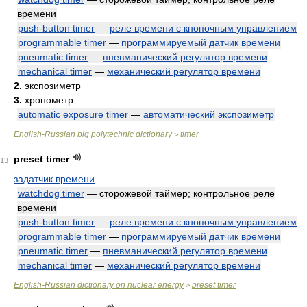
времени
push-button timer
—
реле времени с кнопочным управлением
programmable timer
—
программируемый датчик времени
pneumatic timer
—
пневманический регулятор времени
mechanical timer
—
механический регулятор времени
2.
экспозиметр
3.
хронометр
automatic exposure timer
—
автоматический экспозиметр
English-Russian big polytechnic dictionary
timer
>
preset timer
13
задатчик времени
watchdog timer
— сторожевой таймер; контрольное реле
времени
push-button timer
—
реле времени с кнопочным управлением
programmable timer
—
программируемый датчик времени
pneumatic timer
—
пневманический регулятор времени
mechanical timer
—
механический регулятор времени
English-Russian dictionary on nuclear energy
preset timer
>