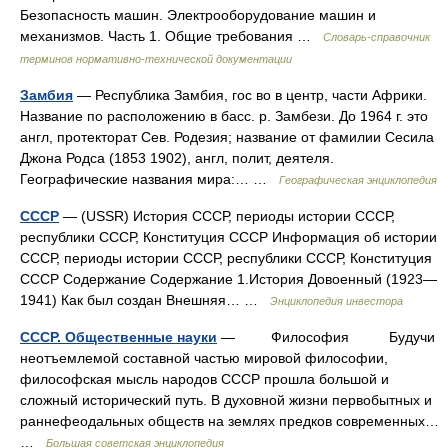
Безопасность машин. Электрооборудование машин и
механизмов. Часть 1. Общие требования …
Словарь-справочник
терминов нормативно-технической документации
Замбия
— Республика Замбия, гос во в центр, части Африки.
Название по расположению в басс. р. Замбези. До 1964 г. это
англ, протекторат Сев. Родезия; название от фамилии Сесила
Джона Родса (1853 1902), англ, полит, деятеля.
Географические названия мира:… …
Географическая энциклопедия
CCCP
— (USSR) История СССР, периоды истории СССР,
республики СССР, Конституция СССР Информация об истории
СССР, периоды истории СССР, республики СССР, Конституция
СССР Содержание Содержание 1.История Довоенный (1923—
1941) Как был создан Внешняя… …
Энциклопедия инвестора
СССР. Общественные науки
— Философия Будучи
неотъемлемой составной частью мировой философии,
философская мысль народов СССР прошла большой и
сложный исторический путь. В духовной жизни первобытных и
раннефеодальных обществ на землях предков современных…
…
Большая советская энциклопедия