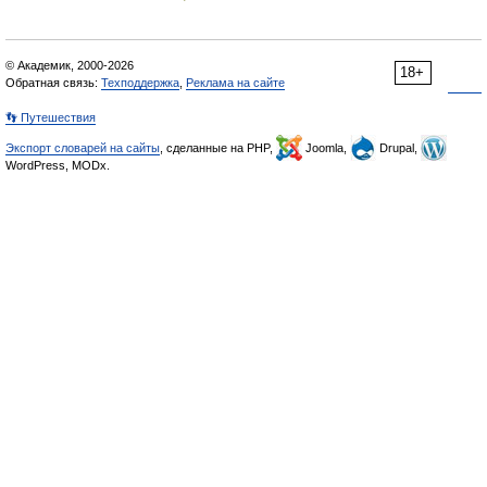
© Академик, 2000-2026
18+
Обратная связь:
Техподдержка
,
Реклама на сайте
👣 Путешествия
Экспорт словарей на сайты
, сделанные на PHP,
Joomla,
Drupal,
WordPress, MODx.