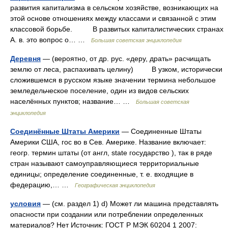
развития капитализма в сельском хозяйстве, возникающих на
этой основе отношениях между классами и связанной с этим
классовой борьбе. В развитых капиталистических странах
А. в. это вопрос о… …
Большая советская энциклопедия
Деревня
— (вероятно, от др. рус. «деру, драть» расчищать
землю от леса, распахивать целину) В узком, исторически
сложившемся в русском языке значении термина небольшое
земледельческое поселение, один из видов сельских
населённых пунктов; название… …
Большая советская
энциклопедия
Соединённые Штаты Америки
— Соединенные Штаты
Америки США, гос во в Сев. Америке. Название включает:
геогр. термин штаты (от англ, state государство ), так в ряде
стран называют самоуправляющиеся территориальные
единицы; определение соединенные, т. е. входящие в
федерацию,… …
Географическая энциклопедия
условия
— (см. раздел 1) d) Может ли машина представлять
опасности при создании или потреблении определенных
материалов? Нет Источник: ГОСТ Р МЭК 60204 1 2007: