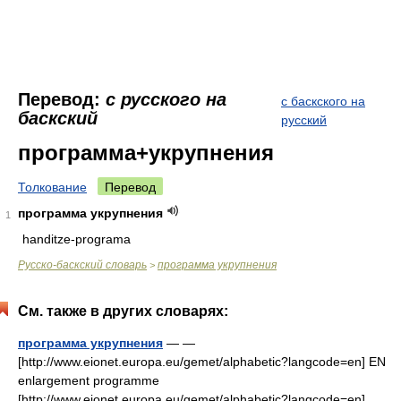
Перевод:
с русского на
с баскского на
баскский
русский
программа+укрупнения
Толкование
Перевод
программа укрупнения
1
handitze-programa
Русско-баскский словарь
программа укрупнения
>
См. также в других словарях:
программа укрупнения
— —
[http://www.eionet.europa.eu/gemet/alphabetic?langcode=en] EN
enlargement programme
[http://www.eionet.europa.eu/gemet/alphabetic?langcode=en]