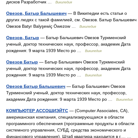
дисков Разработчик …
Википедия
Овезов, Батыр Балышевич
— В Википедии есть статьи о
других людях с такой фамилией, см. Овезов. Батыр Балышевич
Овезов Batyr Balyşewiç Öwezow …
Википедия
Овезов, Батыр
— Батыр Балышевич Овезов Туркменский
ученый, доктор технических наук, профессор, академик Дата
рождения: 9 марта 1939 Место ро …
Википедия
Овезов Батыр
— Батыр Балышевич Овезов Туркменский
ученый, доктор технических наук, профессор, академик Дата
рождения: 9 марта 1939 Место ро …
Википедия
Овезов Батыр Балышевич
— Батыр Балышевич Овезов
Туркменский ученый, доктор технических наук, профессор,
академик Дата рождения: 9 марта 1939 Место ро …
Википедия
КОМПЬЮТЕР АССОШИЭЙТС
— (Computer Associates, CA),
американская компания, специализирующаяся в области
программного обеспечения (программные продукты в области
системного управления, СУБД, средства экономического и
финансового управления). Штаб квартира находится в г.… …