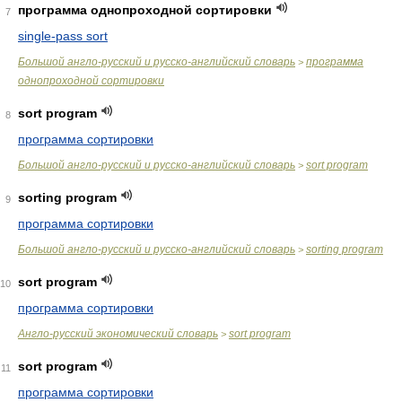
программа однопроходной сортировки
7
single-pass sort
Большой англо-русский и русско-английский словарь
программа
>
однопроходной сортировки
sort program
8
программа сортировки
Большой англо-русский и русско-английский словарь
sort program
>
sorting program
9
программа сортировки
Большой англо-русский и русско-английский словарь
sorting program
>
sort program
10
программа сортировки
Англо-русский экономический словарь
sort program
>
sort program
11
программа сортировки