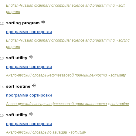
English-Russian dictionary of computer science and programming
sort
>
program
sorting program
12
программа сортировки
English-Russian dictionary of computer science and programming
sorting
>
program
soft utility
13
программа сортировки
Англо-русский словарь нефтегазовой промышленности
soft utility
>
sort routine
14
программа сортировки
Англо-русский словарь нефтегазовой промышленности
sort routine
>
soft utility
15
программа сортировки
Англо-русский словарь по авиации
soft utility
>