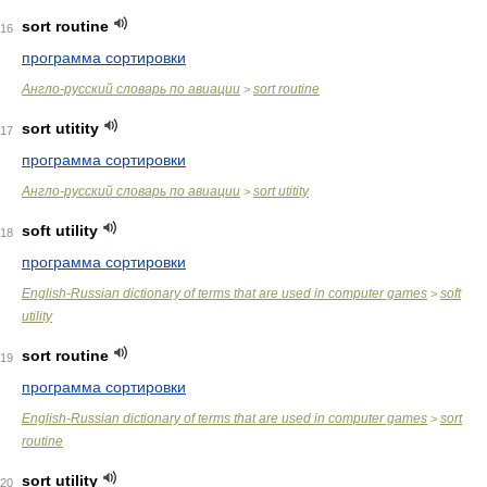
sort routine
16
программа сортировки
Англо-русский словарь по авиации
sort routine
>
sort utitity
17
программа сортировки
Англо-русский словарь по авиации
sort utitity
>
soft utility
18
программа сортировки
English-Russian dictionary of terms that are used in computer games
soft
>
utility
sort routine
19
программа сортировки
English-Russian dictionary of terms that are used in computer games
sort
>
routine
sort utility
20