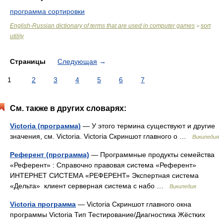
программа сортировки
English-Russian dictionary of terms that are used in computer games
sort
>
utility
Страницы
Следующая
→
1
2
3
4
5
6
7
См. также в других словарях:
Victoria (программа)
— У этого термина существуют и другие
значения, см. Victoria. Victoria Скриншот главного о …
Википедия
Референт (программа)
— Программные продукты семейства
«Референт» : Справочно правовая система «Референт»
ИНТЕРНЕТ СИСТЕМА «РЕФЕРЕНТ» Экспертная система
«Дельта» клиент серверная система с набо …
Википедия
Victoria программа
— Victoria Скриншот главного окна
программы Victoria Тип Тестирование/Диагностика Жёстких