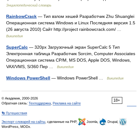
Энциклопедический словарь
RainbowCrack
— Тип взлом хешей Разработчик Zhu Shuanglei
Операционная система Windows и Linux Последняя версия 1.5
(26 августа 2010) Сайт http://project rainbowcrack.com/ …
Википедия
SuperCalc
— 320px Загрузочный экран SuperCalc 5 Тип
Электронная таблица Разработчик Sorcim, Computer Associates
Операционная система CP/M, MS DOS, Apple DOS, Windows,
VAX/VMS, S/360 Пер …
Википедия
Windows PowerShell
— Windows PowerShell …
Википедия
© Академик, 2000-2026
18+
Обратная связь:
Техподдержка
,
Реклама на сайте
👣 Путешествия
Экспорт словарей на сайты
, сделанные на PHP,
Joomla,
Drupal,
WordPress, MODx.