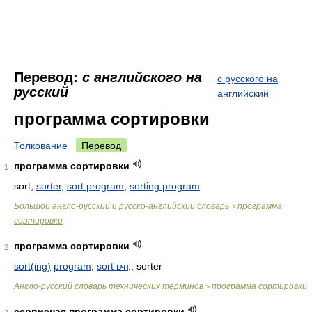
Перевод:
с английского на
с русского на
русский
английский
программа сортировки
Толкование
Перевод
программа сортировки
1
sort,
sorter
,
sort program
,
sorting program
Большой англо-русский и русско-английский словарь
программа
>
сортировки
программа сортировки
2
sort(ing)
program
,
sort вчт
., sorter
Англо-русский словарь технических терминов
программа сортировки
>
сервисная программа сортировки