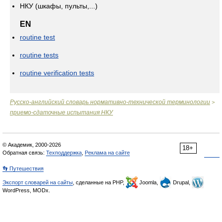
НКУ (шкафы, пульты,...)
EN
routine test
routine tests
routine verification tests
Русско-английский словарь нормативно-технической терминологии
>
приемо-сдаточные испытания НКУ
© Академик, 2000-2026
18+
Обратная связь:
Техподдержка
,
Реклама на сайте
👣 Путешествия
Экспорт словарей на сайты
, сделанные на PHP,
Joomla,
Drupal,
WordPress, MODx.