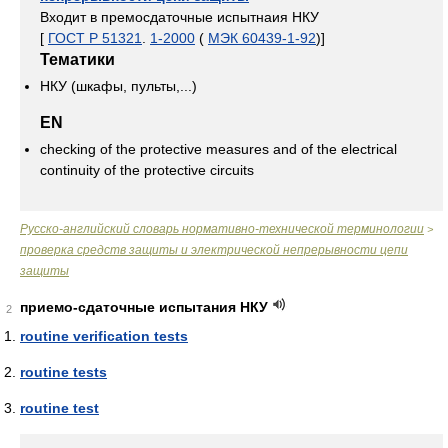
Входит в премосдаточные испытнаия НКУ
[
ГОСТ Р 51321
.
1-2000
(
МЭК 60439-1-92
)]
Тематики
НКУ (шкафы, пульты,...)
EN
checking of the protective measures and of the electrical
continuity of the protective circuits
Русско-английский словарь нормативно-технической терминологии
>
проверка средств защиты и электрической непрерывности цепи
защиты
приемо-сдаточные испытания НКУ
2
routine verification tests
routine tests
routine test