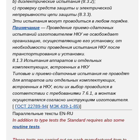
b) диэлектрические испытания (8.3.2);
c) проверку средств защиты и электрической
непрерывности цепи защиты (8.3.3).
Эти испытания могут проводиться в любом порядке.
Примечание
— Проведение приемо-сдаточных
испытаний изготовителем НКУ не освобождает
организацию, осуществляющую его установку, от
необходимости проведения испытания НКУ после
транспортирования и установки.
8.1.3 Испытания аппаратов и отдельных
комплектующих, встроенных в НКУ
Типовые и приемо-сдаточные испытания не проводят
для аппаратов или отдельных комплектующих,
встроенных в НКУ, если их выбор проводился в
соответствии с требованиями 7.6.1, а монтаж
осуществлялся согласно инструкциям изготовителя.
[
ГОСТ 22789-94
(
МЭК 439-1-85
)]
Параллельные тексты EN-RU
In addition to type tests the Standard requires also some
routine tests
.
These tests are carried out on each manufactured item to