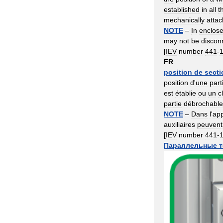
established
in
all
t
mechanically
atta
NOTE
–
In
enclos
may
not
be
discon
[
IEV
number
441
-
FR
position
de
sect
position
d
'
une
part
est
établie
ou
un
c
partie
débrochable
NOTE
–
Dans
l
'
app
auxiliaires
peuvent
[
IEV
number
441
-
Параллельные