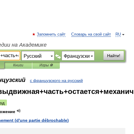
Запомнить сайт
Словарь на свой сайт
RU
едии на Академике
Найти!
Книги
Игры ⚽
нцузский
с французского на русский
выдвижная+часть+остается+механич
од
ожение
nement
(
d
'
une
partie
débrochable
)