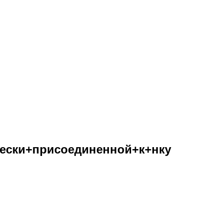
ески+присоединенной+к+нку