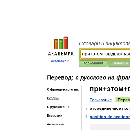
Словари и энциклоп
academic.ru
Толкования
Переводы
Перевод:
с русского на фра
при+этом+
С французского на:
Русский
Толкование
Перев
С русского на:
отсоединенное
пол
1
Все языки
position
de
section
Английский