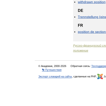
withdrawn
position
DE
Trennstellung
(
ein
FR
position
de
sectio
Русско
-
французский
сл
положение
© Академик, 2000-2026
Обратная связь:
Техподдерж
👣 Путешествия
Экспорт словарей на сайты
, сделанные на PHP,
Jo