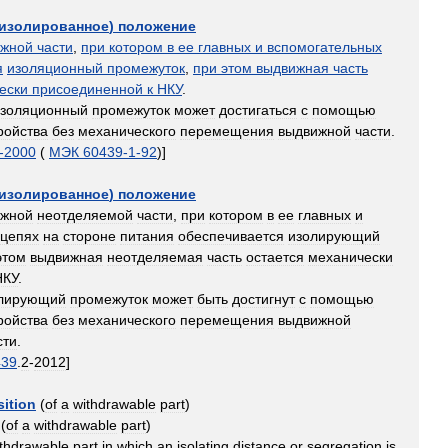
изолированное
)
положение
ижной
части
,
при
котором
в
ее
главных
и
вспомогательных
я
изоляционный
промежуток
,
при
этом
выдвижная
часть
ески
присоединенной
к
НКУ
.
золяционный
промежуток
может
достигаться
с
помощью
ройства
без
механического
перемещения
выдвижной
части
.
-
2000
(
МЭК
60439
-
1
-
92
)]
изолированное
)
положение
ижной
неотделяемой
части
,
при
котором
в
ее
главных
и
цепях
на
стороне
питания
обеспечивается
изолирующий
этом
выдвижная
неотделяемая
часть
остается
механически
НКУ
.
лирующий
промежуток
может
быть
достигнут
с
помощью
ройства
без
механического
перемещения
выдвижной
сти
.
439
.
2
-
2012
]
sition
(
of
a
withdrawable
part
)
(
of
a
withdrawable
part
)
thdrawable
part
in
which
an
isolating
distance
or
segregation
is