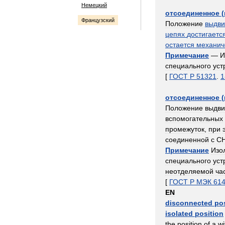
Немецкий
отсоединенное
(
Французский
Положение
выдв
цепях
достигаетс
остается
механич
Примечание
—
И
специального
уст
[
ГОСТ
Р
51321
.
1
отсоединенное
(
Положение
выдв
вспомогательных
промежуток
,
при
соединенной
с
С
Примечание
Изо
специального
уст
неотделяемой
ча
[
ГОСТ
Р
МЭК
61
EN
disconnected
po
isolated
position
the
position
of
a
wi