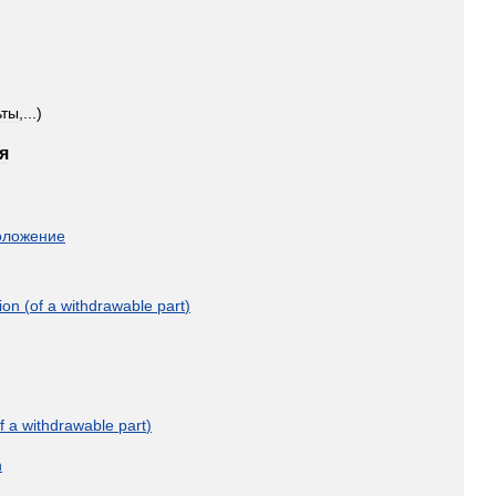
ьты
,...)
я
оложение
ion
(
of
a
withdrawable
part
)
f
a
withdrawable
part
)
n