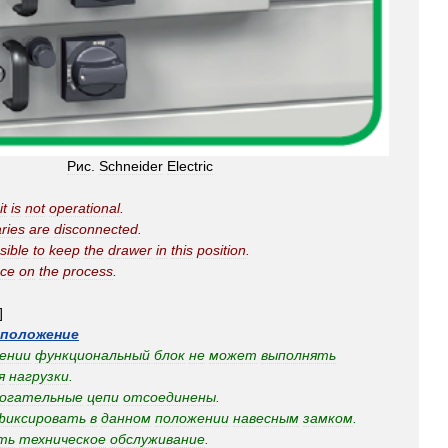
Рис
.
Schneider
Electric
it
is
not
operational
.
aries
are
disconnected
.
sible
to
keep
the
drawer
in
this
position
.
nce
on
the
process
.
]
положение
ении
функциональный
блок
не
может
выполнять
я
нагрузки
.
могательные
цепи
отсоединены
.
фиксировать
в
данном
положении
навесным
замком
.
ть
техническое
обслуживание
.