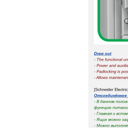
Draw
out
-
The
functional
un
-
Power
and
auxili
-
Padlocking
is
pos
-
Allows
maintena
[
Schneider
Electric
Отсоединённое
-
В
данном
полож
функцию
питани
-
Главная
и
вспо
-
Ящик
можно
за
-
Можно
выполня