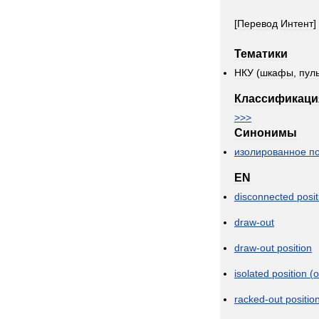
[
Перевод
Интент
]
Тематики
НКУ
(
шкафы
,
пул
Классификаци
>>>
Синонимы
изолированное
п
EN
disconnected
posit
draw
-
out
draw
-
out
position
isolated
position
(
o
racked
-
out
positio