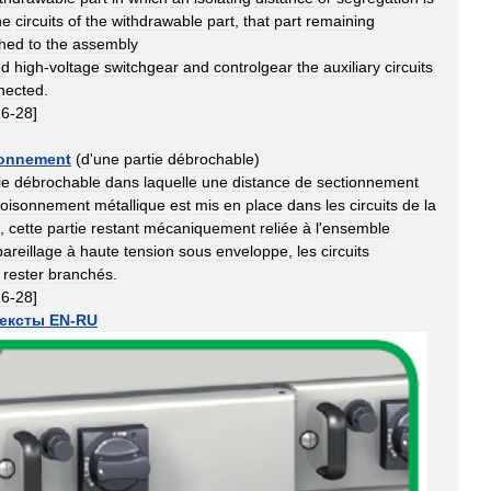
he
circuits
of
the
withdrawable
part
,
that
part
remaining
ched
to
the
assembly
ed
high
-
voltage
switchgear
and
controlgear
the
auxiliary
circuits
nected
.
16
-
28
]
ionnement
(
d
'
une
partie
débrochable
)
ie
débrochable
dans
laquelle
une
distance
de
sectionnement
loisonnement
métallique
est
mis
en
place
dans
les
circuits
de
la
,
cette
partie
restant
mécaniquement
reliée
à
l
'
ensemble
areillage
à
haute
tension
sous
enveloppe
,
les
circuits
rester
branchés
.
16
-
28
]
тексты
EN
-
RU