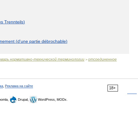
es
Trennteils
)
nnement
(
d
'
une
partie
débrochable
)
оварь
нормативно
-
технической
терминологии
отсоединенное
>
ка
,
Реклама на сайте
18+
omla,
Drupal,
WordPress, MODx.