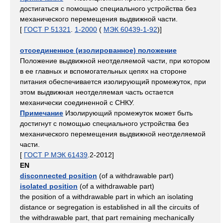
достигаться с помощью специального устройства без
механического перемещения выдвижной части.
[
ГОСТ Р 51321
.
1-2000
(
МЭК 60439-1-92
)]
отсоединенное (изолированное) положение
Положение выдвижной неотделяемой части, при котором
в ее главных и вспомогательных цепях на стороне
питания обеспечивается изолирующий промежуток, при
этом выдвижная неотделяемая часть остается
механически соединенной с СНКУ.
Примечание
Изолирующий промежуток может быть
достигнут с помощью специального устройства без
механического перемещения выдвижной неотделяемой
части.
[
ГОСТ Р МЭК 61439
.2-2012]
EN
disconnected position
(of a withdrawable part)
isolated position
(of a withdrawable part)
the position of a withdrawable part in which an isolating
distance or segregation is established in all the circuits of
the withdrawable part, that part remaining mechanically