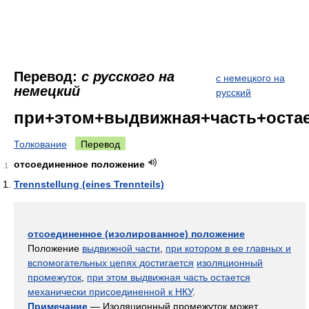
Перевод:
с русского на
с немецкого на
немецкий
русский
при+этом+выдвижная+часть+остае
Толкование
Перевод
отсоединенное положение
1
Trennstellung (eines Trennteils)
отсоединенное (изолированное) положение
Положение
выдвижной части
,
при котором в ее главных и
вспомогательных цепях достигается
изоляционный
промежуток
,
при этом выдвижная часть остается
механически присоединенной к НКУ
.
Примечание
— Изоляционный промежуток может