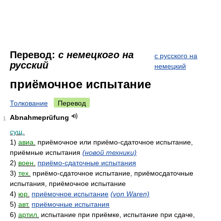
Перевод:
с немецкого на
с русского на
русский
немецкий
приёмочное испытание
Толкование
Перевод
Abnahmeprüfung
1
сущ.
1)
авиа.
приёмочное или приёмо-сдаточное испытание,
приёмные испытания
(новой техники)
2)
воен.
приёмо-сдаточные испытания
3)
тех.
приёмо-сдаточное испытание, приёмосдаточные
испытания, приёмочное испытание
4)
юр.
приёмочное испытание
(von Waren)
5)
авт.
приёмочные испытания
6)
артил.
испытание при приёмке, испытание при сдаче,