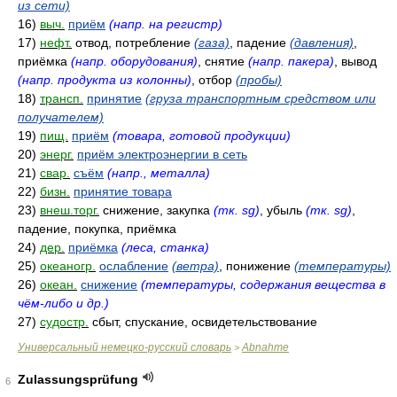
из сети)
16)
выч.
приём
(напр. на регистр)
17)
нефт.
отвод, потребление
(газа)
, падение
(давления)
,
приёмка
(напр. оборудования)
, снятие
(напр. пакера)
, вывод
(напр. продукта из колонны)
, отбор
(пробы)
18)
трансп.
принятие
(груза транспортным средством или
получателем)
19)
пищ.
приём
(товара, готовой продукции)
20)
энерг.
приём электроэнергии в сеть
21)
свар.
съём
(напр., металла)
22)
бизн.
принятие товара
23)
внеш.торг.
снижение, закупка
(тк. sg)
, убыль
(тк. sg)
,
падение, покупка, приёмка
24)
дер.
приёмка
(леса, станка)
25)
океаногр.
ослабление
(ветра)
, понижение
(температуры)
26)
океан.
снижение
(температуры, содержания вещества в
чём-либо и др.)
27)
судостр.
сбыт, спускание, освидетельствование
Универсальный немецко-русский словарь
Abnahme
>
Zulassungsprüfung
6