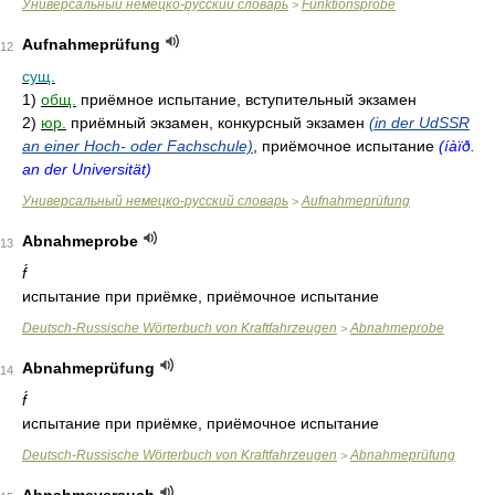
Универсальный немецко-русский словарь
Funktionsprobe
>
Aufnahmeprüfung
12
сущ.
1)
общ.
приёмное испытание, вступительный экзамен
2)
юр.
приёмный экзамен, конкурсный экзамен
(in der UdSSR
an einer Hoch- oder Fachschule)
, приёмочное испытание
(íàïð.
an der Universität)
Универсальный немецко-русский словарь
Aufnahmeprüfung
>
Abnahmeprobe
13
f́
испытание при приёмке, приёмочное испытание
Deutsch-Russische Wörterbuch von Kraftfahrzeugen
Abnahmeprobe
>
Abnahmeprüfung
14
f́
испытание при приёмке, приёмочное испытание
Deutsch-Russische Wörterbuch von Kraftfahrzeugen
Abnahmeprüfung
>