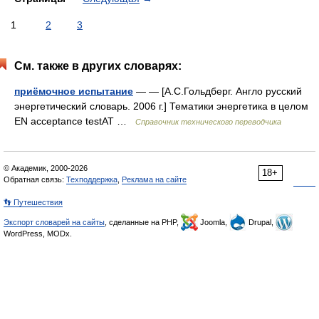
1
2
3
См. также в других словарях:
приёмочное испытание
— — [А.С.Гольдберг. Англо русский
энергетический словарь. 2006 г.] Тематики энергетика в целом
EN acceptance testAT …
Справочник технического переводчика
© Академик, 2000-2026
18+
Обратная связь:
Техподдержка
,
Реклама на сайте
👣 Путешествия
Экспорт словарей на сайты
, сделанные на PHP,
Joomla,
Drupal,
WordPress, MODx.