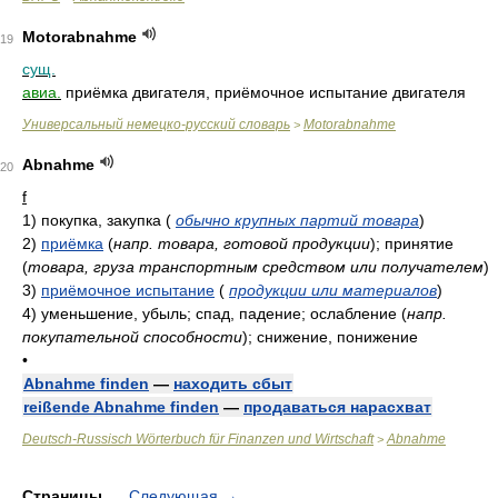
Motorabnahme
19
сущ.
авиа.
приёмка двигателя, приёмочное испытание двигателя
Универсальный немецко-русский словарь
Motorabnahme
>
Abnahme
20
f
1)
покупка, закупка
(
обычно крупных партий товара
)
2)
приёмка
(
напр. товара, готовой продукции
)
; принятие
(
товара, груза транспортным средством или получателем
)
3)
приёмочное испытание
(
продукции или материалов
)
4)
уменьшение, убыль; спад, падение; ослабление
(
напр.
покупательной способности
)
; снижение, понижение
•
Abnahme finden
—
находить сбыт
reißende Abnahme finden
—
продаваться нарасхват
Deutsch-Russisch Wörterbuch für Finanzen und Wirtschaft
Abnahme
>
Страницы
Следующая
→