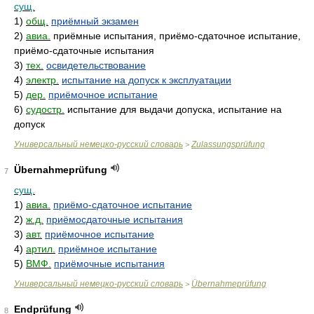
сущ.
1)
общ.
приёмный экзамен
2)
авиа.
приёмные испытания, приёмо-сдаточное испытание,
приёмо-сдаточные испытания
3)
тех.
освидетельствование
4)
электр.
испытание на допуск к эксплуатации
5)
дер.
приёмочное испытание
6)
судостр.
испытание для выдачи допуска, испытание на
допуск
Универсальный немецко-русский словарь
Zulassungsprüfung
>
Übernahmeprüfung
7
сущ.
1)
авиа.
приёмо-сдаточное испытание
2)
ж.д.
приёмосдаточные испытания
3)
авт.
приёмочное испытание
4)
артил.
приёмное испытание
5)
ВМФ.
приёмочные испытания
Универсальный немецко-русский словарь
Übernahmeprüfung
>
Endprüfung
8