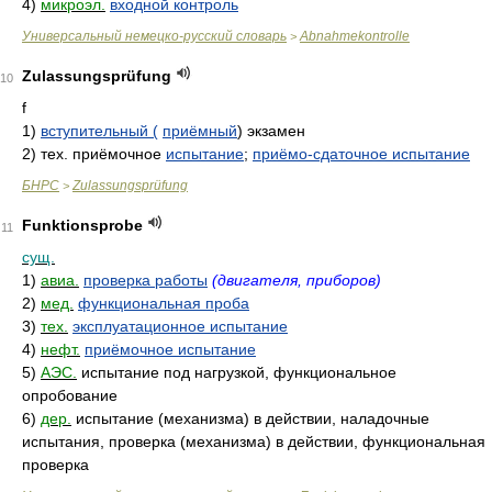
4)
микроэл.
входной контроль
Универсальный немецко-русский словарь
Abnahmekontrolle
>
Zulassungsprüfung
10
f
1)
вступительный (
приёмный
) экзамен
2)
тех. приёмочное
испытание
;
приёмо-сдаточное испытание
БНРС
Zulassungsprüfung
>
Funktionsprobe
11
сущ.
1)
авиа.
проверка работы
(двигателя, приборов)
2)
мед.
функциональная проба
3)
тех.
эксплуатационное испытание
4)
нефт.
приёмочное испытание
5)
АЭС.
испытание под нагрузкой, функциональное
опробование
6)
дер.
испытание (механизма) в действии, наладочные
испытания, проверка (механизма) в действии, функциональная
проверка