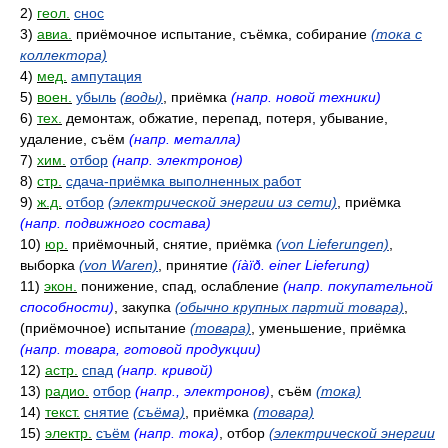
2)
геол.
снос
3)
авиа.
приёмочное испытание, съёмка, собирание
(тока с
коллектора)
4)
мед.
ампутация
5)
воен.
убыль
(воды)
, приёмка
(напр. новой техники)
6)
тех.
демонтаж, обжатие, перепад, потеря, убывание,
удаление, съём
(напр. металла)
7)
хим.
отбор
(напр. электронов)
8)
стр.
сдача-приёмка выполненных работ
9)
ж.д.
отбор
(электрической энергии из сети)
, приёмка
(напр. подвижного состава)
10)
юр.
приёмочный, снятие, приёмка
(von Lieferungen)
,
выборка
(von Waren)
, принятие
(íàïð. einer Lieferung)
11)
экон.
понижение, спад, ослабление
(напр. покупательной
способности)
, закупка
(обычно крупных партий товара)
,
(приёмочное) испытание
(товара)
, уменьшение, приёмка
(напр. товара, готовой продукции)
12)
астр.
спад
(напр. кривой)
13)
радио.
отбор
(напр., электронов)
, съём
(тока)
14)
текст.
снятие
(съёма)
, приёмка
(товара)
15)
электр.
съём
(напр. тока)
, отбор
(электрической энергии