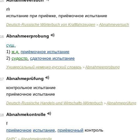
Abnahmeversuch
15
ḿ
испытание при приёмке, приёмочное испытание
Deutsch-Russische Wörterbuch von Kraftfahrzeugen
Abnahmeversuch
>
Abnahmeerprobung
16
сущ.
1)
ж.д.
приёмочное испытание
2)
судостр.
сдаточное испытание
Универсальный немецко-русский словарь
Abnahmeerprobung
>
Abnahmeprüfung
17
контрольное испытание
приёмочное испытание
Deutsch-Russische Handels-und Wirtschafts-Wörterbuch
Abnahmeprüfung
>
Abnahmekontrolle
18
f
приёмочное
испытание
,
приёмочный
контроль
БНРС
Abnahmekontrolle
>