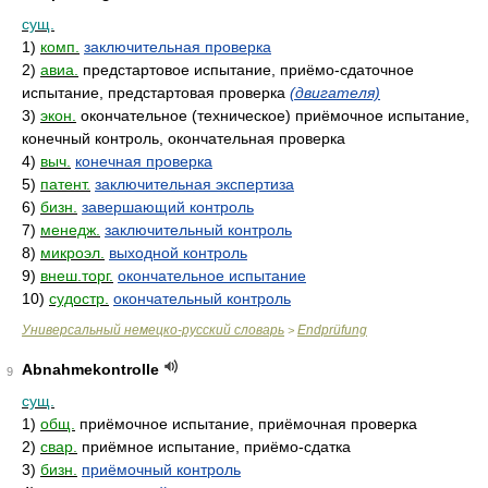
сущ.
1)
комп.
заключительная проверка
2)
авиа.
предстартовое испытание, приёмо-сдаточное
испытание, предстартовая проверка
(двигателя)
3)
экон.
окончательное (техническое) приёмочное испытание,
конечный контроль, окончательная проверка
4)
выч.
конечная проверка
5)
патент.
заключительная экспертиза
6)
бизн.
завершающий контроль
7)
менедж.
заключительный контроль
8)
микроэл.
выходной контроль
9)
внеш.торг.
окончательное испытание
10)
судостр.
окончательный контроль
Универсальный немецко-русский словарь
Endprüfung
>
Abnahmekontrolle
9
сущ.
1)
общ.
приёмочное испытание, приёмочная проверка
2)
свар.
приёмное испытание, приёмо-сдатка
3)
бизн.
приёмочный контроль