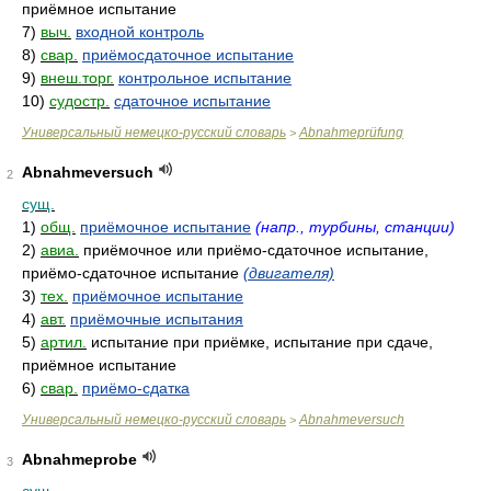
приёмное испытание
7)
выч.
входной контроль
8)
свар.
приёмосдаточное испытание
9)
внеш.торг.
контрольное испытание
10)
судостр.
сдаточное испытание
Универсальный немецко-русский словарь
Abnahmeprüfung
>
Abnahmeversuch
2
сущ.
1)
общ.
приёмочное испытание
(напр., турбины, станции)
2)
авиа.
приёмочное или приёмо-сдаточное испытание,
приёмо-сдаточное испытание
(двигателя)
3)
тех.
приёмочное испытание
4)
авт.
приёмочные испытания
5)
артил.
испытание при приёмке, испытание при сдаче,
приёмное испытание
6)
свар.
приёмо-сдатка
Универсальный немецко-русский словарь
Abnahmeversuch
>
Abnahmeprobe
3