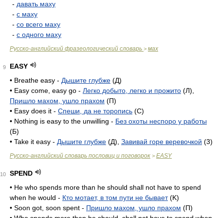
-
давать маху
-
с маху
-
со всего маху
-
с одного маху
Русско-английский фразеологический словарь
мах
>
EASY
9
• Breathe easy -
Дышите глубже
(Д)
• Easy come, easy go -
Легко добыто, легко и прожито
(Л),
Пришло махом, ушло прахом
(П)
• Easy does it -
Спеши, да не торопись
(C)
• Nothing is easy to the unwilling -
Без охоты неспоро у работы
(Б)
• Take it easy -
Дышите глубже
(Д),
Завивай горе веревочкой
(3)
Русско-английский словарь пословиц и поговорок
EASY
>
SPEND
10
• He who spends more than he should shall not have to spend
when he would -
Кто мотает, в том пути не бывает
(K)
• Soon got, soon spent -
Пришло махом, ушло прахом
(П)