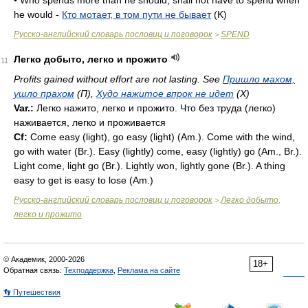
• Who spends more than he should, shall not have to spend when
he would -
Кто мотает, в том пути не бывает
(K)
Русско-английский словарь пословиц и поговорок
SPEND
>
Легко добыто, легко и прожито
11
Profits gained without effort are not lasting. See
Пришло махом,
ушло прахом
(П),
Худо нажитое впрок не идет
(X)
Var.:
Легко нажито, легко и прожито. Что без труда (легко)
наживается, легко и проживается
Cf:
Come easy (light), go easy (light) (
Am.
). Come with the wind,
go with water (
Br.
). Easy (lightly) come, easy (lightly) go (
Am.
,
Br.
).
Light come, light go (
Br.
). Lightly won, lightly gone (
Br.
). A thing
easy to get is easy to lose (
Am.
)
Русско-английский словарь пословиц и поговорок
Легко добыто,
>
легко и прожито
© Академик, 2000-2026
18+
Обратная связь:
Техподдержка
,
Реклама на сайте
👣 Путешествия