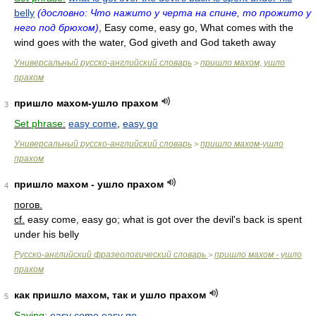
belly
(дословно: Что нажито у черта на спине, то прожито у
него под брюхом)
, Easy come, easy go, What comes with the
wind goes with the water, God giveth and God taketh away
Универсальный русско-английский словарь
пришло махом, ушло
>
прахом
пришло махом-ушло прахом
3
Set phrase:
easy come
,
easy go
Универсальный русско-английский словарь
пришло махом-ушло
>
прахом
пришло махом - ушло прахом
4
погов.
cf.
easy come, easy go; what is got over the devil's back is spent
under his belly
Русско-английский фразеологический словарь
пришло махом - ушло
>
прахом
как пришло махом, так и ушло прахом
5
Saying:
easy come easy go