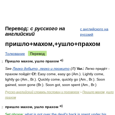
Перевод:
с русского на
с английского на
английский
русский
пришло+махом,+ушло+прахом
Толкование
Перевод
Пришло махом, ушло прахом
1
See
Легко добыто, легко и прожито
(Л)
Var.:
Легко придёт -
прахом пойдёт
Cf:
Easy come, easy go (
Am.
). Lightly come,
lightly go (
Am.
,
Br.
). Quickly come, quickly go (
Am.
,
Br.
). Soon
gained, soon gone (
Br.
). Soon got, soon spent (
Am.
,
Br.
)
Русско-английский словарь пословиц и поговорок
Пришло махом, ушло
>
прахом
пришло махом, ушло прахом
2
Set phrase:
what is got over the devil's back is spent under his