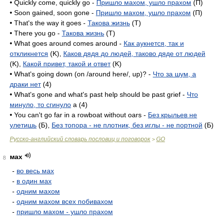
• Quickly come, quickly go -
Пришло махом, ушло прахом
(П)
• Soon gained, soon gone -
Пришло махом, ушло прахом
(П)
• That's the way it goes -
Такова жизнь
(T)
• There you go -
Такова жизнь
(T)
• What goes around comes around -
Как аукнется, так и
откликнется
(K),
Каков дядя до людей, таково дяде от людей
(K),
Какой привет, такой и ответ
(K)
• What's going down (on /around here/, up)? -
Что за шум, а
драки нет
(4)
• What's gone and what's past help should be past grief -
Что
минуло, то сгинуло
a (4)
• You can't go far in a rowboat without oars -
Без крыльев не
улетишь
(Б),
Без топора - не плотник, без иглы - не портной
(Б)
Русско-английский словарь пословиц и поговорок
GO
>
мах
8
-
во весь мах
-
в один мах
-
одним махом
-
одним махом всех побивахом
-
пришло махом - ушло прахом