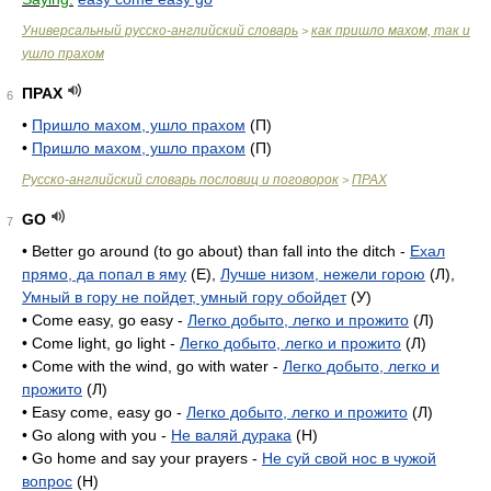
Универсальный русско-английский словарь
как пришло махом, так и
>
ушло прахом
ПРАХ
6
•
Пришло махом, ушло прахом
(П)
•
Пришло махом, ушло прахом
(П)
Русско-английский словарь пословиц и поговорок
ПРАХ
>
GO
7
• Better go around (to go about) than fall into the ditch -
Ехал
прямо, да попал в яму
(E),
Лучше низом, нежели горою
(Л),
Умный в гору не пойдет, умный гору обойдет
(У)
• Come easy, go easy -
Легко добыто, легко и прожито
(Л)
• Come light, go light -
Легко добыто, легко и прожито
(Л)
• Come with the wind, go with water -
Легко добыто, легко и
прожито
(Л)
• Easy come, easy go -
Легко добыто, легко и прожито
(Л)
• Go along with you -
Не валяй дурака
(H)
• Go home and say your prayers -
Не суй свой нос в чужой
вопрос
(H)