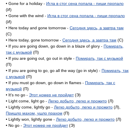
• Gone for a holiday -
Игла в стог сена попала - пиши пропало
(И)
• Gone with the wind -
Игла в стог сена попала - пиши пропало
(И)
• Here today and gone tomorrow -
Сегодня здесь, а завтра там
(C)
• Here today, gone tomorrow -
Сегодня здесь, а завтра там
(C)
• If you are going down, go down in a blaze of glory -
Помирать,
так с музыкой
(П)
• If you are going out, go out in style -
Помирать, так с музыкой
(П)
• If you are going to go, go all the way (go in style) -
Помирать, так
с музыкой
(П)
• If you must go down, go down in flames -
Помирать, так с
музыкой
(П)
• It's no go -
Этот номер не пройдет
(Э)
• Light come, light go -
Легко добыто, легко и прожито
(Л)
• Lightly come, lightly go -
Легко добыто, легко и прожито
(Л),
Пришло махом, ушло прахом
(П)
• Lightly won, lightly gone -
Легко добыто, легко и прожито
(Л)
• No go -
Этот номер не пройдет
(Э)