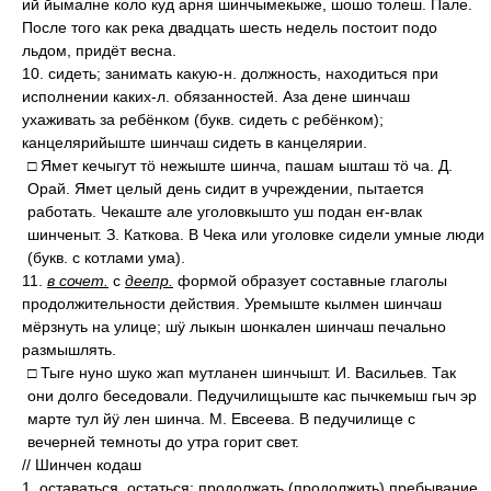
ий йымалне коло куд арня шинчымекыже, шошо толеш. Пале.
После того как река двадцать шесть недель постоит подо
льдом, придёт весна.
10. сидеть; занимать какую-н. должность, находиться при
исполнении каких-л. обязанностей. Аза дене шинчаш
ухаживать за ребёнком (букв. сидеть с ребёнком);
канцелярийыште шинчаш сидеть в канцелярии.
□ Ямет кечыгут тӧ нежыште шинча, пашам ышташ тӧ ча. Д.
Орай. Ямет целый день сидит в учреждении, пытается
работать. Чекаште але уголовкышто уш подан еҥ-влак
шинченыт. З. Каткова. В Чека или уголовке сидели умные люди
(букв. с котлами ума).
11.
в сочет.
с
деепр.
формой образует составные глаголы
продолжительности действия. Уремыште кылмен шинчаш
мёрзнуть на улице; шӱ лыкын шонкален шинчаш печально
размышлять.
□ Тыге нуно шуко жап мутланен шинчышт. И. Васильев. Так
они долго беседовали. Педучилищыште кас пычкемыш гыч эр
марте тул йӱ лен шинча. М. Евсеева. В педучилище с
вечерней темноты до утра горит свет.
// Шинчен кодаш
1. оставаться, остаться; продолжать (продолжить) пребывание,