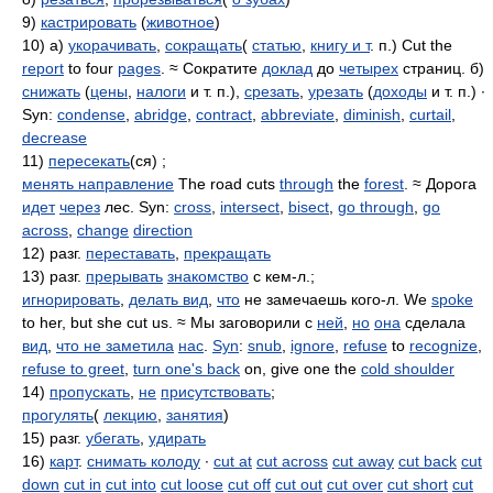
9)
кастрировать
(
животное
)
10) а)
укорачивать
,
сокращать
(
статью
,
книгу и т
. п.) Cut the
report
to four
pages
. ≈ Сократите
доклад
до
четырех
страниц. б)
снижать
(
цены
,
налоги
и т. п.),
срезать
,
урезать
(
доходы
и т. п.) ∙
Syn:
condense
,
abridge
,
contract
,
abbreviate
,
diminish
,
curtail
,
decrease
11)
пересекать
(ся) ;
менять направление
The road cuts
through
the
forest
. ≈ Дорога
идет
через
лес. Syn:
cross
,
intersect
,
bisect
,
go through
,
go
across
,
change
direction
12) разг.
переставать
,
прекращать
13) разг.
прерывать
знакомство
с кем-л.;
игнорировать
,
делать вид
,
что
не замечаешь кого-л. We
spoke
to her, but she cut us. ≈ Мы заговорили с
ней
,
но
она
сделала
вид
,
что не заметила
нас
.
Syn
:
snub
,
ignore
,
refuse
to
recognize
,
refuse to greet
,
turn one's back
on, give one the
cold shoulder
14)
пропускать
,
не
присутствовать
;
прогулять
(
лекцию
,
занятия
)
15) разг.
убегать
,
удирать
16)
карт
.
снимать колоду
∙
cut at
cut across
cut away
cut back
cut
down
cut in
cut into
cut loose
cut off
cut out
cut over
cut short
cut