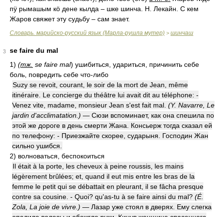
пӱ рымашым кӧ дене кылда – шке шинча. Н. Лекайн. С кем
Жаров свяжет эту судьбу – сам знает.
Словарь. марийско-русский язык (Марла-рушла мутер)
шинчаш
>
se faire du mal
3
1)
(
тж.
se faire mal
)
ушибиться, удариться, причинить себе
боль, повредить себе что-либо
Suzy se revoit, courant, le soir de la mort de Jean, même
itinéraire. Le concierge du théâtre lui avait dit au téléphone: -
Venez vite, madame, monsieur Jean s'est fait mal.
(Y. Navarre, Le
jardin d'acclimatation.)
— Сюзи вспоминает, как она спешила по
этой же дороге в день смерти Жана. Консьерж тогда сказал ей
по телефону: - Приезжайте скорее, сударыня. Господин Жан
сильно ушибся.
2)
волноваться, беспокоиться
Il était à la porte, les cheveux à peine roussis, les mains
légèrement brûlées; et, quand il eut mis entre les bras de la
femme le petit qui se débattait en pleurant, il se fâcha presque
contre sa cousine. - Quoi? qu'as-tu à se faire ainsi du mal?
(É.
Zola, La joie de vivre.)
— Лазар уже стоял в дверях. Ему слегка