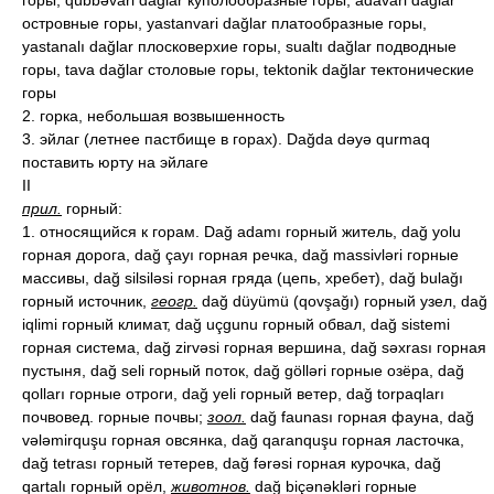
горы, qübbəvari dağlar куполообразные горы, adavari dağlar
островные горы, yastanvari dağlar платообразные горы,
yastanalı dağlar плосковерхие горы, sualtı dağlar подводные
горы, tava dağlar столовые горы, tektonik dağlar тектонические
горы
2. горка, небольшая возвышенность
3. эйлаг (летнее пастбище в горах). Dağda dəyə qurmaq
поставить юрту на эйлаге
II
прил.
горный:
1. относящийся к горам. Dağ adamı горный житель, dağ yolu
горная дорога, dağ çayı горная речка, dağ massivləri горные
массивы, dağ silsiləsi горная гряда (цепь, хребет), dağ bulağı
горный источник,
геогр.
dağ düyümü (qovşağı) горный узел, dağ
iqlimi горный климат, dağ uçgunu горный обвал, dağ sistemi
горная система, dağ zirvəsi горная вершина, dağ səxrası горная
пустыня, dağ seli горный поток, dağ gölləri горные озёра, dağ
qolları горные отроги, dağ yeli горный ветер, dağ torpaqları
почвовед. горные почвы;
зоол.
dağ faunası горная фауна, dağ
vələmirquşu горная овсянка, dağ qaranquşu горная ласточка,
dağ tetrası горный тетерев, dağ fərəsi горная курочка, dağ
qartalı горный орёл,
животнов.
dağ biçənəkləri горные