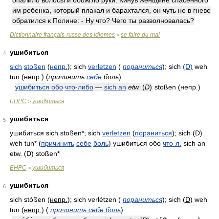
опалило волосы и обожгло руки. Кинув женщине спасенного
им ребенка, который плакал и барахтался, он чуть не в гневе
обратился к Полине: - Ну что? Чего ты разволновалась?
Dictionnaire français-russe des idiomes
se faire du mal
>
ушибиться
4
sich
stoßen
(
непр.
)
; sich
verletzen
(
пораниться
)
; sich
(D)
weh
tun
(непр.)
(
причинить
себе
боль
)
ушибиться обо
что-либо
—
sich an
etw.
(
D
)
stoßen
(непр.)
БНРС
ушибиться
>
ушибиться
5
ушибиться sich stoßen*; sich
verletzen
(
пораниться
); sich (D)
weh tun* (
причинить
себе
боль
) ушибиться обо
что-л.
sich an
etw. (D) stoßen*
БНРС
ушибиться
>
ушибиться
6
sich stóßen
(
непр.
)
; sich verlétzen
(
пораниться
)
; sich
(
D
)
weh
tun
(
непр.
)
(
причинить себе боль
)