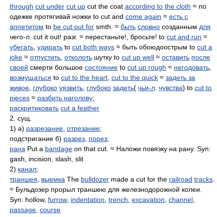
through
cut under
cut up
cut the coat
according to
the cloth
≈ по
одежке протягивай ножки to cut and
come again
≈
есть с
аппетитом
to
be cut out for
smth. ≈
быть
словно
созданным
для
чего-л. cut it out! разг. ≈ перестаньте!, бросьте! to
cut and run
≈
убегать
,
удирать
to
cut both ways
≈ быть обоюдоострым to
cut a
joke
≈
отпустить
,
отколоть
шутку to
cut up well
≈
оставить
после
своей
смерти большое
состояние
to
cut up rough
≈
негодовать
,
возмущаться
to
cut to the heart
,
cut to the quick
≈
задеть за
живое
,
глубоко
уязвить
,
глубоко
задеть
(
чьи-л
.
чувства
) to
cut to
pieces
≈
разбить наголову
;
раскритиковать
cut a feather
2. сущ.
1) а)
разрезание
,
отрезание
;
подстригание б)
разрез
,
порез
;
рана
Put a
bandage
on that cut. ≈ Наложи повязку на рану. Syn:
gash, incision, slash, slit
2)
канал
;
траншея
,
выемка
The
bulldozer
made a cut for the
railroad
tracks
.
≈ Бульдозер прорыл траншею для железнодорожной колеи.
Syn: hollow,
furrow
,
indentation
,
trench
,
excavation
,
channel
,
passage
,
course