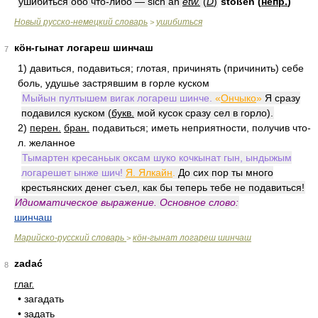
уши́би́ться обо что-либо — sich an
etw.
(
D
)
stóßen
(
непр.
)
Новый русско-немецкий словарь
ушибиться
>
кӧн-гынат логареш шинчаш
7
1)
давиться, подавиться; глотая, причинять (причинить) себе
боль, удушье застрявшим в горле куском
Мыйын пултышем вигак логареш шинче.
«
Ончыко
»
Я сразу
подавился куском (
букв.
мой кусок сразу сел в горло).
2)
перен.
бран.
подавиться; иметь неприятности, получив что-
л. желанное
Тымартен кресаньык оксам шуко кочкынат гын, ындыжым
логарешет ынже шич!
Я. Ялкайн
.
До сих пор ты много
крестьянских денег съел, как бы теперь тебе не подавиться!
Идиоматическое выражение. Основное слово:
шинчаш
Марийско-русский словарь
кӧн-гынат логареш шинчаш
>
zadać
8
глаг.
• загадать
• задать