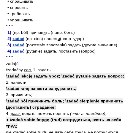
• спрашивать
• спросить
• требовать
• упрашивать
* * *
1)
(np. ból) причин
и
ть (напр. боль)
2)
zadać
(np. cios) нанест
и
(напр. удар)
3)
zadać
(pozostałe znaczenia) зад
а
ть (другие значения)
4)
zadać
(pytanie) зад
а
ть, пост
а
вить (вопрос)
* * *
zada|ć
\zadaćny
сов.
1. задать;
\zadać lekcję задать урок; \zadać pytanie задать вопрос;
2. нанести;
\zadać ranę нанести рану, ранить;
3. причинить;
\zadać ból причинить боль; \zadać cierpienie причинить
(доставить) страдание;
4.
разг.
подать, помочь поднять
(что-л. тяжёлое);
● \zadać sobie fatygę (trud) потрудиться, взять на себя
труд;
nie \zadać sobie trudu не дать себе труда, не потрудиться