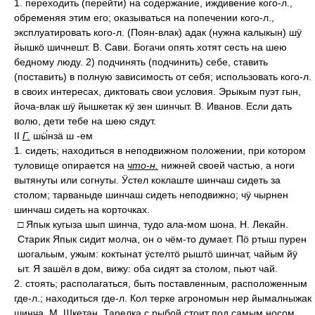
1. переходить (перейти) на содержание, иждивение кого-л.,
обременяя этим его; оказываться на попечении кого-л.,
эксплуатировать кого-л. (Поян-влак) адак (нужна калыкын) шӱ
йышкӧ шичнешт. В. Сави. Богачи опять хотят сесть на шею
бедному люду. 2) подчинять (подчинить) себе, ставить
(поставить) в полную зависимость от себя; использовать кого-л.
в своих интересах, диктовать свои условия. Эрыкым пуэт гын,
йоча-влак шӱ йышкетак кӱ зен шинчыт. В. Иванов. Если дать
волю, дети тебе на шею сядут.
II
Г.
шӹ́нзӓ ш -ем
1. сидеть; находиться в неподвижном положении, при котором
туловище опирается на
что-н.
нижней своей частью, а ноги
вытянуты или согнуты. Ӱстел коклаште шинчаш сидеть за
столом; тарваныде шинчаш сидеть неподвижно; чӱ чырнен
шинчаш сидеть на корточках.
□ Япык кугыза шып шинча, тудо ала-мом шона. Н. Лекайн.
Старик Япык сидит молча, он о чём-то думает. Пӧ ртыш пурен
шогальым, ужым: коктынат ӱстелтӧ рыштӧ шинчат, чайым йӱ
ыт. Я зашёл в дом, вижу: оба сидят за столом, пьют чай.
2. стоять; располагаться, быть поставленным, расположенным
где-л.; находиться где-л. Кол терке агрономын нер йымалныжак
шинча. М. Шкетан. Тарелка с рыбой стоит под самым носом