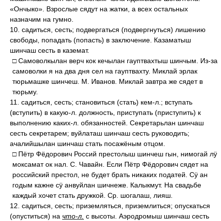
«Ончыко». Взрослые сядут на жатки, а всех остальных
назначим на гумно.
10. садиться, сесть; подвергаться (подвергнуться) лишению
свободы, попадать (попасть) в заключение. Казаматыш
шинчаш сесть в каземат.
□ Самоволкылан верч кок кечылан гауптвахтыш шинчым. Из-за
самоволки я на два дня сел на гауптвахту. Миклай эрлак
тюрьмашке шинчеш. М. Иванов. Миклай завтра же сядет в
тюрьму.
11. садиться, сесть; становиться (стать) кем-л.; вступать
(вступить) в какую-л. должность, приступать (приступить) к
выполнению каких-л. обязанностей. Секретарьлан шинчаш
сесть секретарем; вуйлаташ шинчаш сесть руководить;
ачалийшылан шинчаш стать посажёным отцом.
□ Пётр Фёдорович Россий престолыш шинчеш гын, нимогай лӱ
моксамат ок нал. С. Чавайн. Если Пётр Фёдорович сядет на
российский престол, не будет брать никаких податей. Сӱ ан
годым кажне сӱ анвуйлан шичнеже. Калыкмут. На свадьбе
каждый хочет стать дружкой. Ср. шогалаш, лияш.
12. садиться, сесть; приземляться, приземлиться; опускаться
(опуститься) на
что-л.
с высоты. Аэродромыш шинчаш сесть