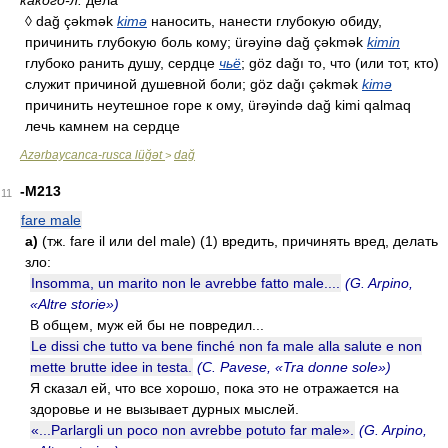
какого-л.
дела
◊ dağ çəkmək
kimə
наносить, нанести глубокую обиду,
причинить глубокую боль кому; ürəyinə dağ çəkmək
kimin
глубоко ранить душу, сердце
чьё
; göz dağı то, что (или тот, кто)
служит причиной душевной боли; göz dağı çəkmək
kimə
причинить неутешное горе к ому, ürəyində dağ kimi qalmaq
лечь камнем на сердце
Azərbaycanca-rusca lüğət
dağ
>
-M213
11
fare male
a)
(тж. fare il или del male) (1) вредить, причинять вред, делать
зло:
Insomma, un marito non le avrebbe fatto male....
(G. Arpino,
«Altre storie»)
В общем, муж ей бы не повредил...
Le dissi che tutto va bene finché non fa male alla salute e non
mette brutte idee in testa.
(C. Pavese, «Tra donne sole»)
Я сказал ей, что все хорошо, пока это не отражается на
здоровье и не вызывает дурных мыслей.
«...Parlargli un poco non avrebbe potuto far male».
(G. Arpino,