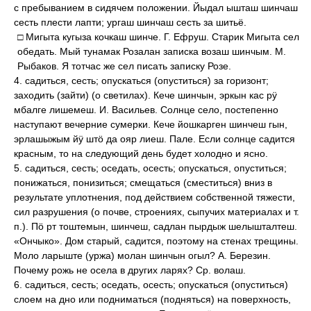
с пребыванием в сидячем положении. Йыдал ышташ шинчаш
сесть плести лапти; ургаш шинчаш сесть за шитьё.
□ Мигыта кугыза кочкаш шинче. Г. Ефруш. Старик Мигыта сел
обедать. Мый тунамак Розалан записка возаш шинчым. М.
Рыбаков. Я тотчас же сел писать записку Розе.
4. садиться, сесть; опускаться (опуститься) за горизонт;
заходить (зайти) (о светилах). Кече шинчын, эркын кас рӱ
мбалге лишемеш. И. Васильев. Солнце село, постепенно
наступают вечерние сумерки. Кече йошкарген шинчеш гын,
эрлашыжым йӱ штӧ да ояр лиеш. Пале. Если солнце садится
красным, то на следующий день будет холодно и ясно.
5. садиться, сесть; оседать, осесть; опускаться, опуститься;
понижаться, понизиться; смещаться (сместиться) вниз в
результате уплотнения, под действием собственной тяжести,
сил разрушения (о почве, строениях, сыпучих материалах и т.
п.). Пӧ рт тоштемын, шинчеш, садлан пырдыж шелышталтеш.
«Ончыко». Дом старый, садится, поэтому на стенах трещины.
Моло ларыште (уржа) молан шинчын огыл? А. Березин.
Почему рожь не осела в других ларях? Ср. волаш.
6. садиться, сесть; оседать, осесть; опускаться (опуститься)
слоем на дно или подниматься (подняться) на поверхность,