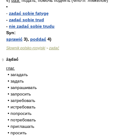
4)
разг.
пода́ть, помо́чь подня́ть
(
что-л. тяжёлое
)
•
-
zadać sobie fatygę
-
zadać sobie trud
-
nie zadać sobie trudu
Syn:
sprawić
3),
poddać
4)
Słownik polsko-rosyjski
zadać
>
żądać
9
глаг.
• загадать
• задать
• запрашивать
• запросить
• затребовать
• истребовать
• попросить
• потребовать
• приглашать
• просить