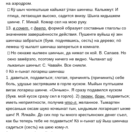
на аэродром.
□ Кӱ шыч чоҥештыше кайыкат ӱлан шинчеш. Калыкмут. И
птица, летающая высоко, садится внизу. Шыҥа кидышкем
шинче. Г. Микай. Комар сел на мою руку.
13.
в сочет.
с
деепр.
формой образует составные глаголы со
значением завершённости действия. Пушеҥге вуйыш кӱ зен
шинчаш забраться (букв. поднявшись, сесть) на дерево; пӧ
лемеш тӱ кылалт шинчаш запереться в комнате.
□ Но окнаже кылмен шинчын, да нимат ок кой. В. Сапаев. Но
окно замёрзло, поэтому ничего не видно. Чыланат шӱ
лыкаҥын шинчыт. С. Чавайн. Все сникли.
◊ Кӧ н-гынат логареш шинчаш
1. давиться, подавиться; глотая, причинять (причинить) себе
боль, удушье застрявшим в горле куском. Мыйын пултышем
вигак логареш шинче. «Ончыко». Я сразу подавился куском
(букв. мой кусок сразу сел в горло). 2)
перен.
бран.
подавиться;
иметь неприятности, получив
что-л.
желанное. Тымартен
кресаньык оксам шуко кочкынат гын, ындыжым логарешет ынже
шич! Я. Ялкайн. До сих пор ты много крестьянских денег съел,
как бы теперь тебе не подавиться! Кӧ н-гынат шӱ йыш шинчаш
садиться (сесть) на шею кому-л.