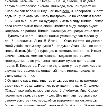
письмам налынам. В. Юксерн. – Саша, знаешь, я из дома
получил интересное письмо. Шинчеда, мемнан тӱҥалтыш
школнам сай вереш шынден огытыл
вет.
В. Косоротов. Знаете,
ведь нашу начальную школу построили не на хорошем месте.
// Шинчен лияш знать на будущее, иметь в виду. Шинчен лийза,
эрла контрольный паша лиеш. Имейте в виду, завтра будет
контрольная работа. Шинчен налаш узнать, разузнать о чём-л.
– Тунеммем нерген шинчен налын улмаш, тудлан молан кӱ
леш? – шоналтыш Ачин. Я. Ялкайн. – Оказывается, он узнал о
моей учёбе, зачем ему нужно? – подумал Ачин. Шинчен шогаш
знать, бывать (быть) в курсе дела; помнить постоянно. Иктым
шинчен шогыза: мемнан чыланан кидыште программе,
календарный план уло гынат, южгунам нунын деч торлаш
перна. В. Косоротов. Помните одно: хотя у нас у всех имеется
в руках программа, календарный план, иногда приходится
отвлекаться от них.
◊ От шинче
разг.
ишь, ишь ты, вишь, смотри-ка; выражение
укоризны, упрёка, удивления, возмущения
и т. п.
От шинче,
(Сакар) тиак лийын, газетыш воза. В. Любимов. Ишь, Сакар
грамотным стал, в газету пишет. Шке шинчаш поступать по
своему усмотрению; передаётся выражениями как хочешь
(хочет), как знаешь (знает), дело твоё (его)
и т. д.
Жаров тиде