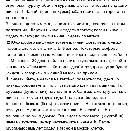
агронома. Курыкӱ мбал ял курыкышто огыл, а корем пундаште
шинча. В. Чалай. Деревня Курыкӱ мбал стоит не на горе, а на
дне оврага.
3. сидеть; делать что-л.; заниматься чем-л., находясь в таком
положении. Шортын шинчаш сидеть плакать; возен шинчаш
сидеть писать; воштыл шинчаш сидеть смеяться.
□ Южо шофёр машинаж воктен шуйныл шогылтеш, южыжо
кабиныште мален шинча. В. Иванов. Некоторые шофёры
коротают время возле машин, некоторые сидят спят в кабине.
– Ме коктын йӱ двошт ойлен шинчаш тӱҥалына гынат, ик ойыш
огына шу. «Ончыко». – Хоть мы вдвоём до утра до утра будем
сидеть и говорить, а к одной мысли не придём.
4. сидеть; быть, иметься на какой-л. поверхности, где-л. (о
пятнах, бородавке и т. п.). Тувырышто шем тамга шинча. На
рубашке (букв. сидит) чёрное пятно. Саҥгаштыже кугу шыгыле
шинча. На лбу его (букв. сидит) большая бородавка.
5. сидеть; бывать (быть) в заключении. – Но титаканже те огыл,
весе улыт. Нуно казематыште шинчат. Н. Лекайн. – Но
виновные не вы, а другие. Они сидят в каземате. (Мургайык)
шым ий кугыжан шыгыр четлыкыште шинчен. К. Васин.
Мургайык семь лет сидел в тесной царской клетке.