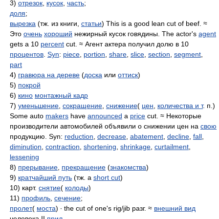
3)
отрезок
,
кусок
,
часть
;
доля
;
вырезка
(тж. из книги,
статьи
) This is a good lean cut of beef. ≈
Это
очень
хороший
нежирный кусок говядины. The actor's
agent
gets a 10
percent
cut. ≈ Агент актера получил долю в 10
процентов
.
Syn
:
piece
,
portion
,
share
,
slice
,
section
,
segment
,
part
4)
гравюра на дереве
(
доска
или
оттиск
)
5)
покрой
6)
кино
монтажный кадр
7)
уменьшение
,
сокращение
,
снижение
(
цен
,
количества и т
. п.)
Some auto
makers
have
announced
a
price
cut. ≈ Некоторые
производители автомобилей объявили о снижении цен на
свою
продукцию. Syn:
reduction
,
decrease
,
abatement
,
decline
,
fall
,
diminution
,
contraction
,
shortening
,
shrinkage
,
curtailment
,
lessening
8)
прерывание
,
прекращение
(
знакомства
)
9)
кратчайший путь
(тж. a
short cut
)
10) карт.
снятие
(
колоды
)
11)
профиль
,
сечение
;
пролет
(
моста
) ∙ the cut of one's rig/jib разг. ≈
внешний вид
человека II
прил.