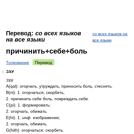
Перевод:
со всех языков
со всех языков на
на все языки
все языки
причинить+себе+боль
Толкование
Перевод
עצב
1
עָצַב
A(qal): огорчать, утруждать, приносить боль, стеснять.
B(ni): 1. огорчаться, скорбеть;
2. причинить себе боль, повреждать себе.
C(pi): 1. формировать;
2. огорчать, обижать.
E(hi): 1.
инф.
изображение;
2. огорчать, обижать.
G(hith): огорчаться, скорбеть.