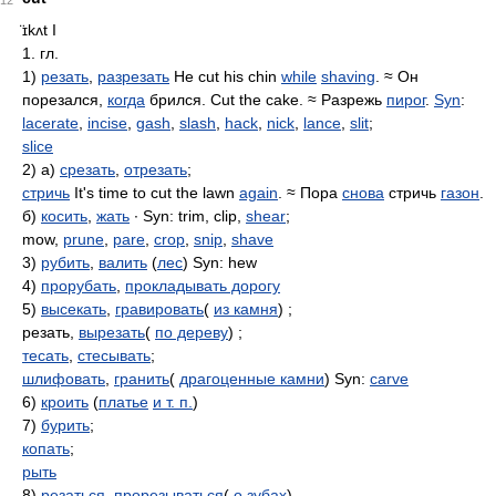
12
̈ɪkʌt
I
1. гл.
1)
резать
,
разрезать
He cut his chin
while
shaving
. ≈ Он
порезался,
когда
брился. Cut the cake. ≈ Разрежь
пирог
.
Syn
:
lacerate
,
incise
,
gash
,
slash
,
hack
,
nick
,
lance
,
slit
;
slice
2) а)
срезать
,
отрезать
;
стричь
It's time to cut the lawn
again
. ≈ Пора
снова
стричь
газон
.
б)
косить
,
жать
∙ Syn: trim, clip,
shear
;
mow,
prune
,
pare
,
crop
,
snip
,
shave
3)
рубить
,
валить
(
лес
) Syn: hew
4)
прорубать
,
прокладывать дорогу
5)
высекать
,
гравировать
(
из камня
) ;
резать,
вырезать
(
по дереву
) ;
тесать
,
стесывать
;
шлифовать
,
гранить
(
драгоценные камни
) Syn:
carve
6)
кроить
(
платье
и т. п.
)
7)
бурить
;
копать
;
рыть
8)
резаться
,
прорезываться
(
о зубах
)