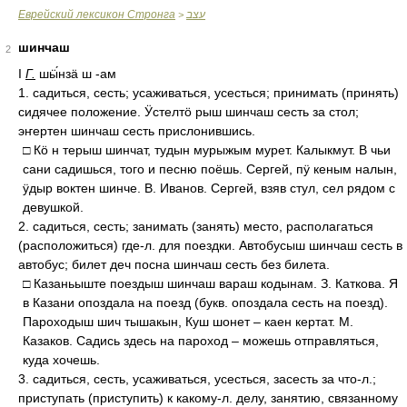
Еврейский лексикон Стронга
עצב
>
шинчаш
2
I
Г.
шӹ́нзӓ ш -ам
1. садиться, сесть; усаживаться, усесться; принимать (принять)
сидячее положение. Ӱстелтӧ рыш шинчаш сесть за стол;
эҥертен шинчаш сесть прислонившись.
□ Кӧ н терыш шинчат, тудын мурыжым мурет. Калыкмут. В чьи
сани садишься, того и песню поёшь. Сергей, пӱ кеным налын,
ӱдыр воктен шинче. В. Иванов. Сергей, взяв стул, сел рядом с
девушкой.
2. садиться, сесть; занимать (занять) место, располагаться
(расположиться) где-л. для поездки. Автобусыш шинчаш сесть в
автобус; билет деч посна шинчаш сесть без билета.
□ Казаньыште поездыш шинчаш вараш кодынам. З. Каткова. Я
в Казани опоздала на поезд (букв. опоздала сесть на поезд).
Пароходыш шич тышакын, Куш шонет – каен кертат. М.
Казаков. Садись здесь на пароход – можешь отправляться,
куда хочешь.
3. садиться, сесть, усаживаться, усесться, засесть за что-л.;
приступать (приступить) к какому-л. делу, занятию, связанному