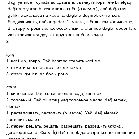
dağı yerindən oynatmaq сдвигать, сдвинуть горы; elə bil alçaq
dağları o yaradıb возомнил о себе (
о ком-л.
); dağ dağa rast
gəlib нашла коса на камень; dağlara düşmək скитаться,
бродяжничать; dağlar qədər: 1. много, в большом количестве;
2. с гору, огромный, колоссальный; aralarında dağlar qədər fərq
var отличаются друг от друга как небо и земля
2
I
сущ.
1. клеймо, тавро. Dağ basmaq ставить клеймо
2. отметина, отпечаток, след клейма
3.
поэт.
душевная боль, рана
II
прил.
1. кипяченый. Dağ su кипяченая вода, кипяток
2. топлёный. Dağ olunmuş yağ топлёное масло; dağ etmək,
eləmək:
1. растапливать, растопить (о масле). Yağı dağ eləmək
растопить масло
2.
перен.
решать, решить, разрешать, разрешить
что-л.
,
договориться о
чём-л.
İşi dağ etmək договориться в отношении