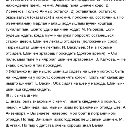
нахождение где-л., кем-л. Аймыр гына шинчен кодо. В.
Исенеков. Только Аймыр остался. 2) оставаться, остаться;
оказываться (оказаться) в каком-л. положении, состоянии. (Пӧ
ръеҥ-влакын) марлан налаш йодмыштым вучен кошташ
тӱҥалат гын, шоҥго ӱдыр шинчен кодат. М. Рыбаков. Если
будешь ждать, когда мужчины руки попросят, останешься
старой девой. Шинчен лекташ отсидеть (положенный срок).
Тюрьмаштат шинчен лектым. И. Васильев. Я и в тюрьме
отсидел. Шинчен эртараш просидеть (долгое время). – Ом
пале, мый тыге мыняр жап шинчен эртаренам. З. Каткова. – Не
знаю, сколько я так просидел.
◊ (Иктаж-кӧ н) шӱ йыштӧ шинчаш сидеть на шее у кого-л.; быть
на иждивении у кого-л.; обременять кого-л. Коктынат калык шӱ
йыштӧ шинчат. К. Васин. Оба сидят на шее у народа. Шинчын-
шинчаш сиднем сидеть.
III
Г.
сӹ́нзӓ ш -ем
1. знать; быть знакомым с кем-л.; иметь сведения о ком-л., о
чём-л. – Шинчеда чай, мыйын изам пограничный отрядыште. А.
Айзенворт. – Вы знаете, наверно, мой брат в пограничном
отряде. Пӧ тыр Вачайым изиж годсекак пеш сайын шинчен. М.
Шкетан. Пӧ тыр с детства очень хорошо знал Вачая.