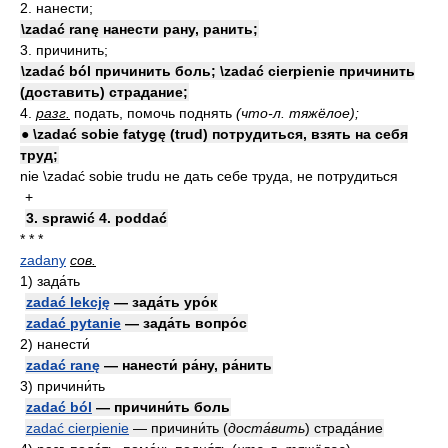
2. нанести;
\zadać ranę нанести рану, ранить;
3. причинить;
\zadać ból причинить боль; \zadać cierpienie причинить
(доставить) страдание;
4.
разг.
подать, помочь поднять
(что-л. тяжёлое);
● \zadać sobie fatygę (trud) потрудиться, взять на себя
труд;
nie \zadać sobie trudu не дать себе труда, не потрудиться
+
3. sprawić 4. poddać
* * *
zadany
сов.
1)
зада́ть
zadać lekcję
— зада́ть уро́к
zadać pytanie
— зада́ть вопро́с
2)
нанести́
zadać ranę
— нанести́ ра́ну, ра́нить
3)
причини́ть
zadać ból
— причини́ть боль
zadać cierpienie
— причини́ть
(
доста́вить
)
страда́ние