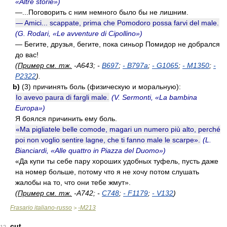
«Altre storie»)
—...Поговорить с ним немного было бы не лишним.
— Amici... scappate, prima che Pomodoro possa farvi del male.
(G. Rodari, «Le avventure di Cipollino»)
— Бегите, друзья, бегите, пока синьор Помидор не добрался
до вас!
(
Пример см. тж.
-A643; -
B697
;
-
B797a
;
-
G1065
;
-
M1350
;
-
P2322
).
b)
(3) причинять боль (физическую и моральную):
Io avevo paura di fargli male.
(V. Sermonti, «La bambina
Europa»)
Я боялся причинить ему боль.
«Ma pigliatele belle comode, magari un numero più alto, perché
poi non voglio sentire lagne, che ti fanno male le scarpe».
(L.
Bianciardi, «Alle quattro in Piazza del Duomo»)
«Да купи ты себе пару хороших удобных туфель, пусть даже
на номер больше, потому что я не хочу потом слушать
жалобы на то, что они тебе жмут».
(
Пример см. тж.
-A742; -
C748
;
-
F1179
;
-
V132
)
Frasario italiano-russo
-M213
>
cut