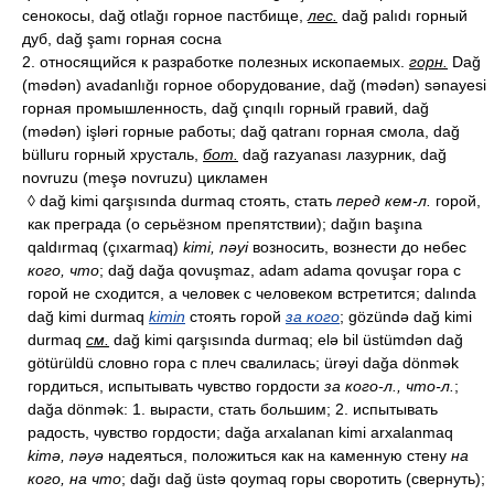
сенокосы, dağ otlağı горное пастбище,
лес.
dağ palıdı горный
дуб, dağ şamı горная сосна
2. относящийся к разработке полезных ископаемых.
горн.
Dağ
(mədən) avadanlığı горное оборудование, dağ (mədən) sənayesi
горная промышленность, dağ çınqılı горный гравий, dağ
(mədən) işləri горные работы; dağ qatranı горная смола, dağ
bülluru горный хрусталь,
бот.
dağ razyanası лазурник, dağ
novruzu (meşə novruzu) цикламен
◊ dağ kimi qarşısında durmaq стоять, стать
перед кем-л.
горой,
как преграда (о серьёзном препятствии); dağın başına
qaldırmaq (çıxarmaq)
kimi, nəyi
возносить, вознести до небес
кого, что
; dağ dağa qovuşmaz, adam adama qovuşar гора с
горой не сходится, а человек с человеком встретится; dalında
dağ kimi durmaq
kimin
стоять горой
за кого
; gözündə dağ kimi
durmaq
см.
dağ kimi qarşısında durmaq; elə bil üstümdən dağ
götürüldü словно гора с плеч свалилась; ürəyi dağa dönmək
гордиться, испытывать чувство гордости
за кого-л., что-л.
;
dağa dönmək: 1. вырасти, стать большим; 2. испытывать
радость, чувство гордости; dağa arxalanan kimi arxalanmaq
kimə, nəyə
надеяться, положиться как на каменную стену
на
кого, на что
; dağı dağ üstə qoymaq горы своротить (свернуть);