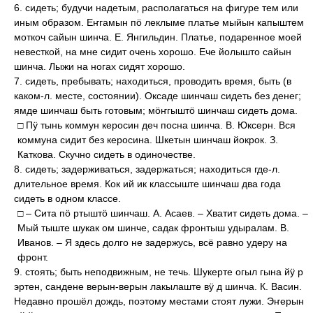
6. сидеть; будучи надетым, располагаться на фигуре тем или
иным образом. Еҥгамын пӧ леклыме платье мыйын капыштем
моткоч сайын шинча. Е. Янгильдин. Платье, подаренное моей
невесткой, на мне сидит очень хорошо. Ече йолышто сайын
шинча. Лыжи на ногах сидят хорошо.
7. сидеть, пребывать; находиться, проводить время, быть (в
каком-л. месте, состоянии). Оксаде шинчаш сидеть без денег;
ямде шинчаш быть готовым; мӧҥгыштӧ шинчаш сидеть дома.
□ Пӱ тынь коммун керосин деч посна шинча. В. Юксерн. Вся
коммуна сидит без керосина. Шкетын шинчаш йокрок. З.
Каткова. Скучно сидеть в одиночестве.
8. сидеть; задерживаться, задержаться; находиться где-л.
длительное время. Кок ий ик классыште шинчаш два года
сидеть в одном классе.
□ – Сита пӧ ртыштӧ шинчаш. А. Асаев. – Хватит сидеть дома. –
Мый тыште шукак ом шинче, садак фронтыш удыралам. В.
Иванов. – Я здесь долго не задержусь, всё равно удеру на
фронт.
9. стоять; быть неподвижным, не течь. Шукерте огыл гына йӱ р
эртен, сандене верын-верын лакылаште вӱ д шинча. К. Васин.
Недавно прошёл дождь, поэтому местами стоят лужи. Эҥерын