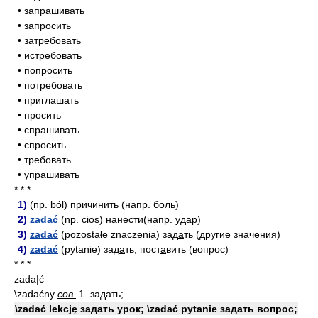
• запрашивать
• запросить
• затребовать
• истребовать
• попросить
• потребовать
• приглашать
• просить
• спрашивать
• спросить
• требовать
• упрашивать
* * *
1)
(np. ból) причин
и
ть (напр. боль)
2)
zadać
(np. cios) нанест
и
(напр. удар)
3)
zadać
(pozostałe znaczenia) зад
а
ть (другие значения)
4)
zadać
(pytanie) зад
а
ть, пост
а
вить (вопрос)
* * *
zada|ć
\zadaćny
сов.
1. задать;
\zadać lekcję задать урок; \zadać pytanie задать вопрос;