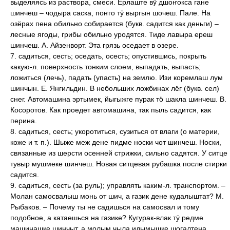
выделяясь из раствора, смеси. Ерлаште вӱ дшоҥокса гане
шинчеш – чодыра саска, поҥго тӱ выргын шочеш. Пале. На
озёрах пена обильно собирается (букв. садится как деньги) –
лесные ягоды, грибы обильно уродятся. Тиде лавыра ереш
шинчеш. А. Айзенворт. Эта грязь оседает в озере.
7. садиться, сесть; оседать, осесть; опустившись, покрыть
какую-л. поверхность тонким слоем, выпадать, выпасть;
ложиться (лечь), падать (упасть) на землю. Изи коремлаш лум
шинчын. Е. Янгильдин. В небольших ложбинах лёг (букв. сел)
снег. Автомашина эртымек, йыгыжге пурак тӧ шакла шинчеш. В.
Косоротов. Как проедет автомашина, так пыль садится, как
перина.
8. садиться, сесть; укоротиться, сузиться от влаги (о материи,
коже и т. п.). Шыже меж дене пидме носки чот шинчеш. Носки,
связанные из шерсти осенней стрижки, сильно садятся. У ситце
тувыр мушмеке шинчеш. Новая ситцевая рубашка после стирки
садится.
9. садиться, сесть (за руль); управлять каким-л. транспортом. –
Молан самосвалыш монь от шич, а газик дене кудалыштат? М.
Рыбаков. – Почему ты не садишься на самосвал и тому
подобное, а катаешься на газике? Кугурак-влак тӱ редме
машинашке шинчыт, а молым чыла идымышке шогалтена.