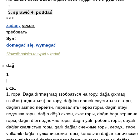
+
3. sprawić 4. poddać
* * *
żądany
несов.
тре́бовать
Syn:
domagać się
,
wymagać
Słownik polsko-rosyjski
żądać
>
dağ
10
1
I
сущ.
1. гора. Dağa dırmaşmaq взобраться на гору, dağa çıxmaq
взойти (подняться) на гору, dağdan enmək спуститься с горы,
dağları aşmaq перейти, перевалить через горы, dağın ətəyi
подошва горы, dağın döşü склон, скат горы, dağın başı вершина
горы, dağın dibi подножие горы, dağın yalı гребень горы, qayalı
dağlar скалистые горы, qarlı dağlar снежные горы,
геогр.
,
геол.
vulkanik dağlar вулканические горы, konusvari dağlar конические