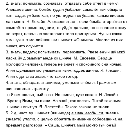
2. знать; понимать, сознавать, отдавать себе отчёт в чём-л.
Алексеев шинча: бомбо тудын ӱмбалан самолёт гыч ойырла
гын, садак умбаке кая, но уш тидлан ок ӱшане, капым виешак
лап ышта. Н. Лекайн. Алексеев знает: если бомба оторвётся от
самолёта прямо над ним, то уйдёт дальше, но сознание этому
не верит, невольно заставляет тело пригнуться. Нунын кокла
гыч шукышт мо лийшашым шинчат. «Ончыко». Многие из них
знают, что случится.
3. знать, ведать; испытывать, переживать. Рвезе еҥын шӱ мжӧ
ласка йӱ д омымат ынде ок шинче. М. Евсеева. Сердце
молодого человека теперь не знает и спокойного сна ночью.
Ачин шужымын мо улмыжым изиж годсек шинча. Я. Ялкайн.
Ачин с детства знает, что такое голод.
4. знать; обладать знаниями, уменьем в чём-л. Грамотым
шинчаш знать грамоту.
□ Яким шольо, тый возо. Но шинче, кузе возаш. Н. Лекайн.
Братец Яким, ты пиши. Но знай, как писать. Тыгай законым
шинчен огыт ул. Я. Элексейн. Такого закона не знали.
5. 2
л.
наст. вр. шинчет (шинчеда)
в знач. вводн. сл.
знаешь
(знаете)
употр.
с целью обратить внимание собеседника на
предмет разговора. – Саша, шинчет, мый мӧҥгӧ гыч оҥай