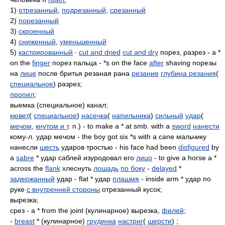
1)
отрезанный
,
подрезанный
,
срезанный
2)
порезанный
3)
скроенный
4)
сниженный
,
уменьшенный
5)
кастрированный
∙
cut and dried
cut and dry
порез, разрез - a *
on the
finger
порез пальца - *s on the face
after
shaving порезы
на
лице
после бритья резаная рана
резание
глубина резания
(
специальное
) разрез;
пропил
;
выемка (специальное) канал;
кювет
(
специальное
)
насечка
(
напильника
)
сильный
удар
(
мечом
,
кнутом и т
. п.) - to make a * at smb. with a
sword
нанести
кому-л. удар мечом - the boy got six *s with a cane мальчику
нанесли
шесть
ударов тростью - his face had been
disfigured
by
a
sabre
* удар саблей изуродовал его
лицо
- to give a horse a *
across the
flank
хлеснуть
лошадь
по боку
-
delayed
*
задержанный
удар - flat * удар
плашмя
- inside arm * удар по
руке
с внутренней стороны
отрезанный кусок;
вырезка;
срез - a * from the joint (кулинарное) вырезка,
филей
;
-
breast
* (кулинарное)
грудинка
настриг
(
шерсти
) ;