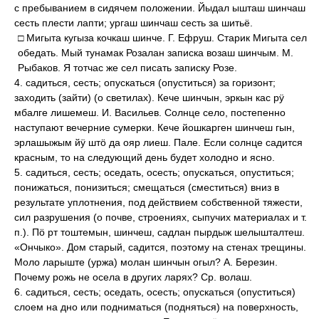
с пребыванием в сидячем положении. Йыдал ышташ шинчаш
сесть плести лапти; ургаш шинчаш сесть за шитьё.
□ Мигыта кугыза кочкаш шинче. Г. Ефруш. Старик Мигыта сел
обедать. Мый тунамак Розалан записка возаш шинчым. М.
Рыбаков. Я тотчас же сел писать записку Розе.
4. садиться, сесть; опускаться (опуститься) за горизонт;
заходить (зайти) (о светилах). Кече шинчын, эркын кас рӱ
мбалге лишемеш. И. Васильев. Солнце село, постепенно
наступают вечерние сумерки. Кече йошкарген шинчеш гын,
эрлашыжым йӱ штӧ да ояр лиеш. Пале. Если солнце садится
красным, то на следующий день будет холодно и ясно.
5. садиться, сесть; оседать, осесть; опускаться, опуститься;
понижаться, понизиться; смещаться (сместиться) вниз в
результате уплотнения, под действием собственной тяжести,
сил разрушения (о почве, строениях, сыпучих материалах и т.
п.). Пӧ рт тоштемын, шинчеш, садлан пырдыж шелышталтеш.
«Ончыко». Дом старый, садится, поэтому на стенах трещины.
Моло ларыште (уржа) молан шинчын огыл? А. Березин.
Почему рожь не осела в других ларях? Ср. волаш.
6. садиться, сесть; оседать, осесть; опускаться (опуститься)
слоем на дно или подниматься (подняться) на поверхность,