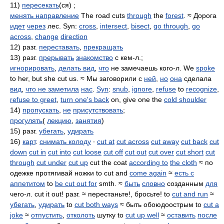
11)
пересекать
(ся) ;
менять направление
The road cuts
through
the
forest
. ≈ Дорога
идет
через
лес. Syn:
cross
,
intersect
,
bisect
,
go through
,
go
across
,
change
direction
12) разг.
переставать
,
прекращать
13) разг.
прерывать
знакомство
с кем-л.;
игнорировать
,
делать вид
,
что
не замечаешь кого-л. We
spoke
to her, but she cut us. ≈ Мы заговорили с
ней
,
но
она
сделала
вид
,
что не заметила
нас
.
Syn
:
snub
,
ignore
,
refuse
to
recognize
,
refuse to greet
,
turn one's back
on, give one the
cold shoulder
14)
пропускать
,
не
присутствовать
;
прогулять
(
лекцию
,
занятия
)
15) разг.
убегать
,
удирать
16)
карт
.
снимать колоду
∙
cut at
cut across
cut away
cut back
cut
down
cut in
cut into
cut loose
cut off
cut out
cut over
cut short
cut
through
cut under
cut up
cut the coat
according to
the cloth
≈ по
одежке протягивай ножки to cut and
come again
≈
есть с
аппетитом
to
be cut out for
smth. ≈
быть
словно
созданным
для
чего-л. cut it out! разг. ≈ перестаньте!, бросьте! to
cut and run
≈
убегать
,
удирать
to
cut both ways
≈ быть обоюдоострым to
cut a
joke
≈
отпустить
,
отколоть
шутку to
cut up well
≈
оставить
после