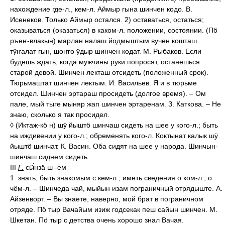
нахождение где-л., кем-л. Аймыр гына шинчен кодо. В.
Исенеков. Только Аймыр остался. 2) оставаться, остаться;
оказываться (оказаться) в каком-л. положении, состоянии. (Пӧ
ръеҥ-влакын) марлан налаш йодмыштым вучен кошташ
тӱҥалат гын, шоҥго ӱдыр шинчен кодат. М. Рыбаков. Если
будешь ждать, когда мужчины руки попросят, останешься
старой девой. Шинчен лекташ отсидеть (положенный срок).
Тюрьмаштат шинчен лектым. И. Васильев. Я и в тюрьме
отсидел. Шинчен эртараш просидеть (долгое время). – Ом
пале, мый тыге мыняр жап шинчен эртаренам. З. Каткова. – Не
знаю, сколько я так просидел.
◊ (Иктаж-кӧ н) шӱ йыштӧ шинчаш сидеть на шее у кого-л.; быть
на иждивении у кого-л.; обременять кого-л. Коктынат калык шӱ
йыштӧ шинчат. К. Васин. Оба сидят на шее у народа. Шинчын-
шинчаш сиднем сидеть.
III
Г.
сӹ́нзӓ ш -ем
1. знать; быть знакомым с кем-л.; иметь сведения о ком-л., о
чём-л. – Шинчеда чай, мыйын изам пограничный отрядыште. А.
Айзенворт. – Вы знаете, наверно, мой брат в пограничном
отряде. Пӧ тыр Вачайым изиж годсекак пеш сайын шинчен. М.
Шкетан. Пӧ тыр с детства очень хорошо знал Вачая.