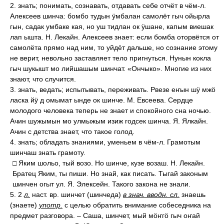
2. знать; понимать, сознавать, отдавать себе отчёт в чём-л.
Алексеев шинча: бомбо тудын ӱмбалан самолёт гыч ойырла
гын, садак умбаке кая, но уш тидлан ок ӱшане, капым виешак
лап ышта. Н. Лекайн. Алексеев знает: если бомба оторвётся от
самолёта прямо над ним, то уйдёт дальше, но сознание этому
не верит, невольно заставляет тело пригнуться. Нунын кокла
гыч шукышт мо лийшашым шинчат. «Ончыко». Многие из них
знают, что случится.
3. знать, ведать; испытывать, переживать. Рвезе еҥын шӱ мжӧ
ласка йӱ д омымат ынде ок шинче. М. Евсеева. Сердце
молодого человека теперь не знает и спокойного сна ночью.
Ачин шужымын мо улмыжым изиж годсек шинча. Я. Ялкайн.
Ачин с детства знает, что такое голод.
4. знать; обладать знаниями, уменьем в чём-л. Грамотым
шинчаш знать грамоту.
□ Яким шольо, тый возо. Но шинче, кузе возаш. Н. Лекайн.
Братец Яким, ты пиши. Но знай, как писать. Тыгай законым
шинчен огыт ул. Я. Элексейн. Такого закона не знали.
5. 2
л.
наст. вр. шинчет (шинчеда)
в знач. вводн. сл.
знаешь
(знаете)
употр.
с целью обратить внимание собеседника на
предмет разговора. – Саша, шинчет, мый мӧҥгӧ гыч оҥай