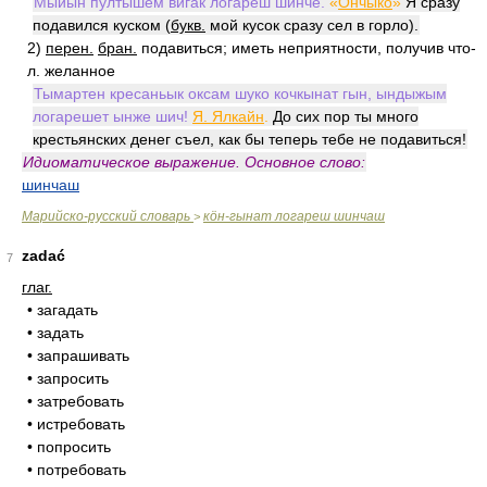
Мыйын пултышем вигак логареш шинче.
«
Ончыко
»
Я сразу
подавился куском (
букв.
мой кусок сразу сел в горло).
2)
перен.
бран.
подавиться; иметь неприятности, получив что-
л. желанное
Тымартен кресаньык оксам шуко кочкынат гын, ындыжым
логарешет ынже шич!
Я. Ялкайн
.
До сих пор ты много
крестьянских денег съел, как бы теперь тебе не подавиться!
Идиоматическое выражение. Основное слово:
шинчаш
Марийско-русский словарь
кӧн-гынат логареш шинчаш
>
zadać
7
глаг.
• загадать
• задать
• запрашивать
• запросить
• затребовать
• истребовать
• попросить
• потребовать