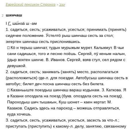
Еврейский лексикон Стронга
עצב
>
шинчаш
2
I
Г.
шӹ́нзӓ ш -ам
1. садиться, сесть; усаживаться, усесться; принимать (принять)
сидячее положение. Ӱстелтӧ рыш шинчаш сесть за стол;
эҥертен шинчаш сесть прислонившись.
□ Кӧ н терыш шинчат, тудын мурыжым мурет. Калыкмут. В чьи
сани садишься, того и песню поёшь. Сергей, пӱ кеным налын,
ӱдыр воктен шинче. В. Иванов. Сергей, взяв стул, сел рядом с
девушкой.
2. садиться, сесть; занимать (занять) место, располагаться
(расположиться) где-л. для поездки. Автобусыш шинчаш сесть в
автобус; билет деч посна шинчаш сесть без билета.
□ Казаньыште поездыш шинчаш вараш кодынам. З. Каткова. Я
в Казани опоздала на поезд (букв. опоздала сесть на поезд).
Пароходыш шич тышакын, Куш шонет – каен кертат. М.
Казаков. Садись здесь на пароход – можешь отправляться,
куда хочешь.
3. садиться, сесть, усаживаться, усесться, засесть за что-л.;
приступать (приступить) к какому-л. делу, занятию, связанному