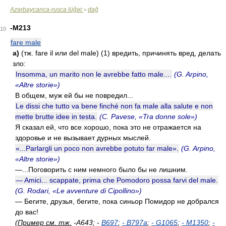
Azərbaycanca-rusca lüğət
dağ
>
-M213
10
fare male
a)
(тж. fare il или del male) (1) вредить, причинять вред, делать
зло:
Insomma, un marito non le avrebbe fatto male....
(G. Arpino,
«Altre storie»)
В общем, муж ей бы не повредил...
Le dissi che tutto va bene finché non fa male alla salute e non
mette brutte idee in testa.
(C. Pavese, «Tra donne sole»)
Я сказал ей, что все хорошо, пока это не отражается на
здоровье и не вызывает дурных мыслей.
«...Parlargli un poco non avrebbe potuto far male».
(G. Arpino,
«Altre storie»)
—...Поговорить с ним немного было бы не лишним.
— Amici... scappate, prima che Pomodoro possa farvi del male.
(G. Rodari, «Le avventure di Cipollino»)
— Бегите, друзья, бегите, пока синьор Помидор не добрался
до вас!
(
Пример см. тж.
-A643; -
B697
;
-
B797a
;
-
G1065
;
-
M1350
;
-