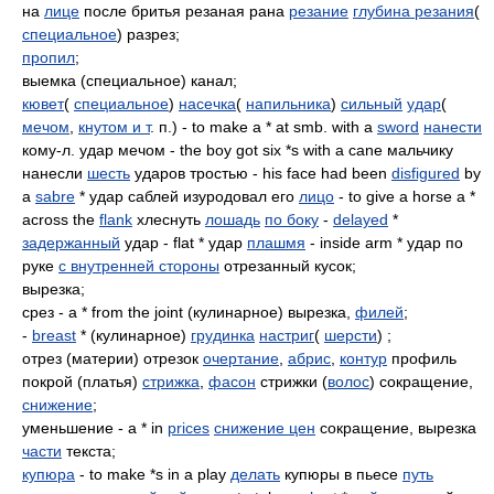
на
лице
после бритья резаная рана
резание
глубина резания
(
специальное
) разрез;
пропил
;
выемка (специальное) канал;
кювет
(
специальное
)
насечка
(
напильника
)
сильный
удар
(
мечом
,
кнутом и т
. п.) - to make a * at smb. with a
sword
нанести
кому-л. удар мечом - the boy got six *s with a cane мальчику
нанесли
шесть
ударов тростью - his face had been
disfigured
by
a
sabre
* удар саблей изуродовал его
лицо
- to give a horse a *
across the
flank
хлеснуть
лошадь
по боку
-
delayed
*
задержанный
удар - flat * удар
плашмя
- inside arm * удар по
руке
с внутренней стороны
отрезанный кусок;
вырезка;
срез - a * from the joint (кулинарное) вырезка,
филей
;
-
breast
* (кулинарное)
грудинка
настриг
(
шерсти
) ;
отрез (материи) отрезок
очертание
,
абрис
,
контур
профиль
покрой (платья)
стрижка
,
фасон
стрижки (
волос
) сокращение,
снижение
;
уменьшение - a * in
prices
снижение цен
сокращение, вырезка
части
текста;
купюра
- to make *s in a play
делать
купюры в пьесе
путь