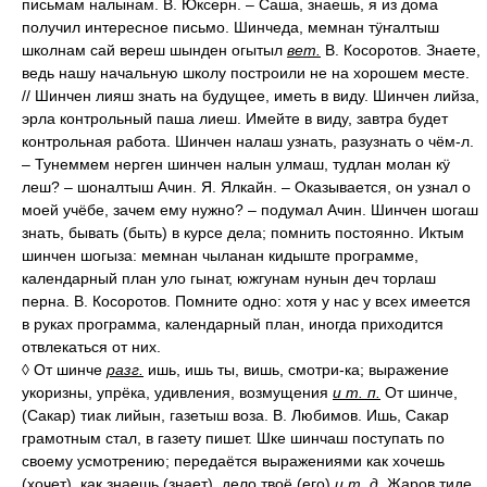
письмам налынам. В. Юксерн. – Саша, знаешь, я из дома
получил интересное письмо. Шинчеда, мемнан тӱҥалтыш
школнам сай вереш шынден огытыл
вет.
В. Косоротов. Знаете,
ведь нашу начальную школу построили не на хорошем месте.
// Шинчен лияш знать на будущее, иметь в виду. Шинчен лийза,
эрла контрольный паша лиеш. Имейте в виду, завтра будет
контрольная работа. Шинчен налаш узнать, разузнать о чём-л.
– Тунеммем нерген шинчен налын улмаш, тудлан молан кӱ
леш? – шоналтыш Ачин. Я. Ялкайн. – Оказывается, он узнал о
моей учёбе, зачем ему нужно? – подумал Ачин. Шинчен шогаш
знать, бывать (быть) в курсе дела; помнить постоянно. Иктым
шинчен шогыза: мемнан чыланан кидыште программе,
календарный план уло гынат, южгунам нунын деч торлаш
перна. В. Косоротов. Помните одно: хотя у нас у всех имеется
в руках программа, календарный план, иногда приходится
отвлекаться от них.
◊ От шинче
разг.
ишь, ишь ты, вишь, смотри-ка; выражение
укоризны, упрёка, удивления, возмущения
и т. п.
От шинче,
(Сакар) тиак лийын, газетыш воза. В. Любимов. Ишь, Сакар
грамотным стал, в газету пишет. Шке шинчаш поступать по
своему усмотрению; передаётся выражениями как хочешь
(хочет), как знаешь (знает), дело твоё (его)
и т. д.
Жаров тиде