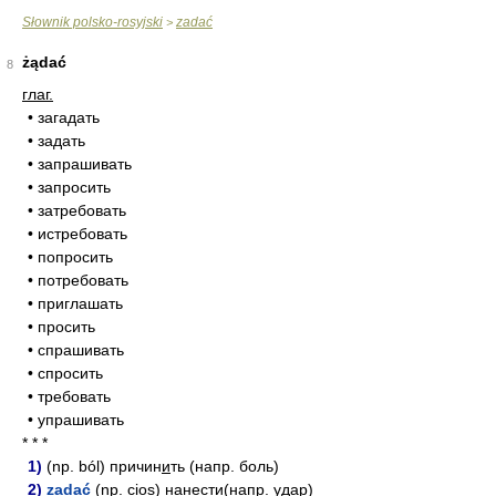
Słownik polsko-rosyjski
zadać
>
żądać
8
глаг.
• загадать
• задать
• запрашивать
• запросить
• затребовать
• истребовать
• попросить
• потребовать
• приглашать
• просить
• спрашивать
• спросить
• требовать
• упрашивать
* * *
1)
(np. ból) причин
и
ть (напр. боль)
2)
zadać
(np. cios) нанест
и
(напр. удар)