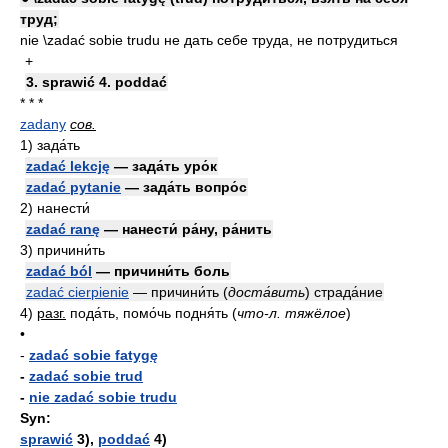
труд;
nie \zadać sobie trudu не дать себе труда, не потрудиться
+
3. sprawić 4. poddać
* * *
zadany
сов.
1)
зада́ть
zadać lekcję
— зада́ть уро́к
zadać pytanie
— зада́ть вопро́с
2)
нанести́
zadać ranę
— нанести́ ра́ну, ра́нить
3)
причини́ть
zadać ból
— причини́ть боль
zadać cierpienie
— причини́ть
(
доста́вить
)
страда́ние
4)
разг.
пода́ть, помо́чь подня́ть
(
что-л. тяжёлое
)
•
-
zadać sobie fatygę
-
zadać sobie trud
-
nie zadać sobie trudu
Syn:
sprawić
3),
poddać
4)