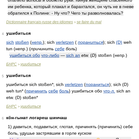
опалило волосы и обожгло руки. Кинув женщине спасенного
им ребенка, который плакал и барахтался, он чуть не в гневе
обратился к Полине: - Ну что? Чего ты разволновалась?
Dictionnaire français-russe des idiomes
se faire du mal
>
ушибиться
4
sich
stoßen
(
непр.
)
; sich
verletzen
(
пораниться
)
; sich
(D)
weh
tun
(непр.)
(
причинить
себе
боль
)
ушибиться обо
что-либо
—
sich an
etw.
(
D
)
stoßen
(непр.)
БНРС
ушибиться
>
ушибиться
5
ушибиться sich stoßen*; sich
verletzen
(
пораниться
); sich (D)
weh tun* (
причинить
себе
боль
) ушибиться обо
что-л.
sich an
etw. (D) stoßen*
БНРС
ушибиться
>
кӧн-гынат логареш шинчаш
6
1)
давиться, подавиться; глотая, причинять (причинить) себе
боль, удушье застрявшим в горле куском