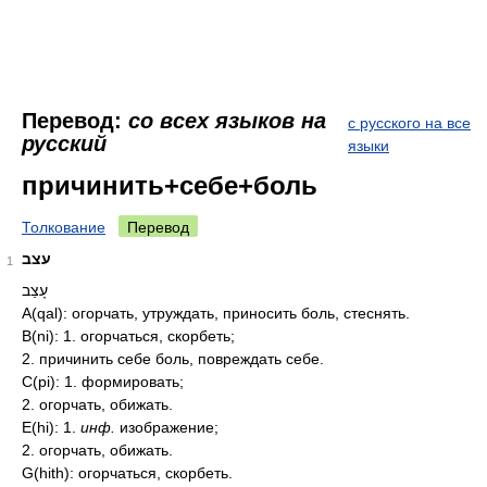
Перевод:
со всех языков на
с русского на все
русский
языки
причинить+себе+боль
Толкование
Перевод
עצב
1
עָצַב
A(qal): огорчать, утруждать, приносить боль, стеснять.
B(ni): 1. огорчаться, скорбеть;
2. причинить себе боль, повреждать себе.
C(pi): 1. формировать;
2. огорчать, обижать.
E(hi): 1.
инф.
изображение;
2. огорчать, обижать.
G(hith): огорчаться, скорбеть.