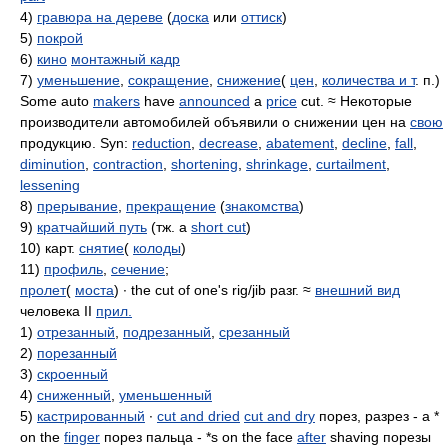
4)
гравюра на дереве
(
доска
или
оттиск
)
5)
покрой
6)
кино
монтажный кадр
7)
уменьшение
,
сокращение
,
снижение
(
цен
,
количества и т
. п.)
Some auto
makers
have
announced
a
price
cut. ≈ Некоторые
производители автомобилей объявили о снижении цен на
свою
продукцию. Syn:
reduction
,
decrease
,
abatement
,
decline
,
fall
,
diminution
,
contraction
,
shortening
,
shrinkage
,
curtailment
,
lessening
8)
прерывание
,
прекращение
(
знакомства
)
9)
кратчайший путь
(тж. a
short cut
)
10) карт.
снятие
(
колоды
)
11)
профиль
,
сечение
;
пролет
(
моста
) ∙ the cut of one's rig/jib разг. ≈
внешний вид
человека II
прил.
1)
отрезанный
,
подрезанный
,
срезанный
2)
порезанный
3)
скроенный
4)
сниженный
,
уменьшенный
5)
кастрированный
∙
cut and dried
cut and dry
порез, разрез - a *
on the
finger
порез пальца - *s on the face
after
shaving порезы