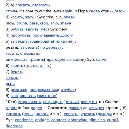
2) а)
срезать
,
отрезать
;
стричь
It's time to cut the lawn
again
. ≈ Пора
снова
стричь
газон
.
б)
косить
,
жать
∙ Syn: trim, clip,
shear
;
mow,
prune
,
pare
,
crop
,
snip
,
shave
3)
рубить
,
валить
(
лес
) Syn: hew
4)
прорубать
,
прокладывать дорогу
5)
высекать
,
гравировать
(
из камня
) ;
резать,
вырезать
(
по дереву
) ;
тесать
,
стесывать
;
шлифовать
,
гранить
(
драгоценные камни
) Syn:
carve
6)
кроить
(
платье
и т. п.
)
7)
бурить
;
копать
;
рыть
8)
резаться
,
прорезываться
(
о зубах
)
9)
кастрировать
(
животное
)
10) а)
укорачивать
,
сокращать
(
статью
,
книгу и т
. п.) Cut the
report
to four
pages
. ≈ Сократите
доклад
до
четырех
страниц. б)
снижать
(
цены
,
налоги
и т. п.),
срезать
,
урезать
(
доходы
и т. п.) ∙
Syn:
condense
,
abridge
,
contract
,
abbreviate
,
diminish
,
curtail
,
decrease