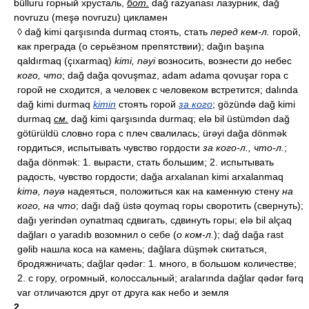
bülluru горный хрусталь,
бот.
dağ razyanası лазурник, dağ
novruzu (meşə novruzu) цикламен
◊ dağ kimi qarşısında durmaq стоять, стать
перед кем-л.
горой,
как преграда (о серьёзном препятствии); dağın başına
qaldırmaq (çıxarmaq)
kimi, nəyi
возносить, вознести до небес
кого, что
; dağ dağa qovuşmaz, adam adama qovuşar гора с
горой не сходится, а человек с человеком встретится; dalında
dağ kimi durmaq
kimin
стоять горой
за кого
; gözündə dağ kimi
durmaq
см.
dağ kimi qarşısında durmaq; elə bil üstümdən dağ
götürüldü словно гора с плеч свалилась; ürəyi dağa dönmək
гордиться, испытывать чувство гордости
за кого-л., что-л.
;
dağa dönmək: 1. вырасти, стать большим; 2. испытывать
радость, чувство гордости; dağa arxalanan kimi arxalanmaq
kimə, nəyə
надеяться, положиться как на каменную стену
на
кого, на что
; dağı dağ üstə qoymaq горы своротить (свернуть);
dağı yerindən oynatmaq сдвигать, сдвинуть горы; elə bil alçaq
dağları o yaradıb возомнил о себе (
о ком-л.
); dağ dağa rast
gəlib нашла коса на камень; dağlara düşmək скитаться,
бродяжничать; dağlar qədər: 1. много, в большом количестве;
2. с гору, огромный, колоссальный; aralarında dağlar qədər fərq
var отличаются друг от друга как небо и земля
2