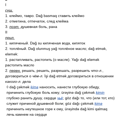
I
сущ.
1. клеймо, тавро. Dağ basmaq ставить клеймо
2. отметина, отпечаток, след клейма
3.
поэт.
душевная боль, рана
II
прил.
1. кипяченый. Dağ su кипяченая вода, кипяток
2. топлёный. Dağ olunmuş yağ топлёное масло; dağ etmək,
eləmək:
1. растапливать, растопить (о масле). Yağı dağ eləmək
растопить масло
2.
перен.
решать, решить, разрешать, разрешить
что-л.
,
договориться о
чём-л.
İşi dağ etmək договориться в отношении
какого-л.
дела
◊ dağ çəkmək
kimə
наносить, нанести глубокую обиду,
причинить глубокую боль кому; ürəyinə dağ çəkmək
kimin
глубоко ранить душу, сердце
чьё
; göz dağı то, что (или тот, кто)
служит причиной душевной боли; göz dağı çəkmək
kimə
причинить неутешное горе к ому, ürəyində dağ kimi qalmaq
лечь камнем на сердце