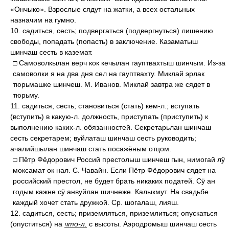
«Ончыко». Взрослые сядут на жатки, а всех остальных
назначим на гумно.
10. садиться, сесть; подвергаться (подвергнуться) лишению
свободы, попадать (попасть) в заключение. Казаматыш
шинчаш сесть в каземат.
□ Самоволкылан верч кок кечылан гауптвахтыш шинчым. Из-за
самоволки я на два дня сел на гауптвахту. Миклай эрлак
тюрьмашке шинчеш. М. Иванов. Миклай завтра же сядет в
тюрьму.
11. садиться, сесть; становиться (стать) кем-л.; вступать
(вступить) в какую-л. должность, приступать (приступить) к
выполнению каких-л. обязанностей. Секретарьлан шинчаш
сесть секретарем; вуйлаташ шинчаш сесть руководить;
ачалийшылан шинчаш стать посажёным отцом.
□ Пётр Фёдорович Россий престолыш шинчеш гын, нимогай лӱ
моксамат ок нал. С. Чавайн. Если Пётр Фёдорович сядет на
российский престол, не будет брать никаких податей. Сӱ ан
годым кажне сӱ анвуйлан шичнеже. Калыкмут. На свадьбе
каждый хочет стать дружкой. Ср. шогалаш, лияш.
12. садиться, сесть; приземляться, приземлиться; опускаться
(опуститься) на
что-л.
с высоты. Аэродромыш шинчаш сесть