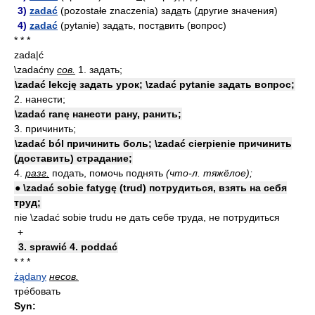
3)
zadać
(pozostałe znaczenia) зад
а
ть (другие значения)
4)
zadać
(pytanie) зад
а
ть, пост
а
вить (вопрос)
* * *
zada|ć
\zadaćny
сов.
1. задать;
\zadać lekcję задать урок; \zadać pytanie задать вопрос;
2. нанести;
\zadać ranę нанести рану, ранить;
3. причинить;
\zadać ból причинить боль; \zadać cierpienie причинить
(доставить) страдание;
4.
разг.
подать, помочь поднять
(что-л. тяжёлое);
● \zadać sobie fatygę (trud) потрудиться, взять на себя
труд;
nie \zadać sobie trudu не дать себе труда, не потрудиться
+
3. sprawić 4. poddać
* * *
żądany
несов.
тре́бовать
Syn: