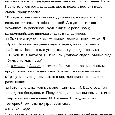
ий йымалне коло куд арня шинчымекыже, шошо толеш. Пале.
После того как река двадцать шесть недель постоит подо
льдом, придёт весна.
10. сидеть; занимать какую-н. должность, находиться при
исполнении каких-л. обязанностей. Аза дене шинчаш
ухаживать за ребёнком (букв. сидеть с ребёнком);
канцелярийыште шинчаш сидеть в канцелярии.
□ Ямет кечыгут тӧ нежыште шинча, пашам ышташ тӧ ча. Д.
Орай. Ямет целый день сидит в учреждении, пытается
работать. Чекаште але уголовкышто уш подан еҥ-влак
шинченыт. З. Каткова. В Чека или уголовке сидели умные люди
(букв. с котлами ума).
11.
в сочет.
с
деепр.
формой образует составные глаголы
продолжительности действия. Уремыште кылмен шинчаш
мёрзнуть на улице; шӱ лыкын шонкален шинчаш печально
размышлять.
□ Тыге нуно шуко жап мутланен шинчышт. И. Васильев. Так
они долго беседовали. Педучилищыште кас пычкемыш гыч эр
марте тул йӱ лен шинча. М. Евсеева. В педучилище с
вечерней темноты до утра горит свет.
// Шинчен кодаш
1. оставаться, остаться; продолжать (продолжить) пребывание,