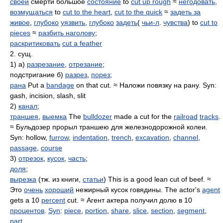
своей
смерти большое
состояние
to
cut up rough
≈
негодовать
,
возмущаться
to
cut to the heart
,
cut to the quick
≈
задеть за
живое
,
глубоко
уязвить
,
глубоко
задеть
(
чьи-л
.
чувства
) to
cut to
pieces
≈
разбить наголову
;
раскритиковать
cut a feather
2. сущ.
1) а)
разрезание
,
отрезание
;
подстригание б)
разрез
,
порез
;
рана
Put a
bandage
on that cut. ≈ Наложи повязку на рану. Syn:
gash, incision, slash, slit
2)
канал
;
траншея
,
выемка
The
bulldozer
made a cut for the
railroad
tracks
.
≈ Бульдозер прорыл траншею для железнодорожной колеи.
Syn: hollow,
furrow
,
indentation
,
trench
,
excavation
,
channel
,
passage
,
course
3)
отрезок
,
кусок
,
часть
;
доля
;
вырезка
(тж. из книги,
статьи
) This is a good lean cut of beef. ≈
Это
очень
хороший
нежирный кусок говядины. The actor's
agent
gets a 10
percent
cut. ≈ Агент актера получил долю в 10
процентов
.
Syn
:
piece
,
portion
,
share
,
slice
,
section
,
segment
,
part