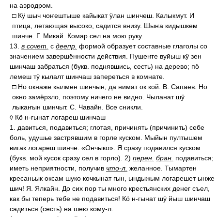
на аэродром.
□ Кӱ шыч чоҥештыше кайыкат ӱлан шинчеш. Калыкмут. И
птица, летающая высоко, садится внизу. Шыҥа кидышкем
шинче. Г. Микай. Комар сел на мою руку.
13.
в сочет.
с
деепр.
формой образует составные глаголы со
значением завершённости действия. Пушеҥге вуйыш кӱ зен
шинчаш забраться (букв. поднявшись, сесть) на дерево; пӧ
лемеш тӱ кылалт шинчаш запереться в комнате.
□ Но окнаже кылмен шинчын, да нимат ок кой. В. Сапаев. Но
окно замёрзло, поэтому ничего не видно. Чыланат шӱ
лыкаҥын шинчыт. С. Чавайн. Все сникли.
◊ Кӧ н-гынат логареш шинчаш
1. давиться, подавиться; глотая, причинять (причинить) себе
боль, удушье застрявшим в горле куском. Мыйын пултышем
вигак логареш шинче. «Ончыко». Я сразу подавился куском
(букв. мой кусок сразу сел в горло). 2)
перен.
бран.
подавиться;
иметь неприятности, получив
что-л.
желанное. Тымартен
кресаньык оксам шуко кочкынат гын, ындыжым логарешет ынже
шич! Я. Ялкайн. До сих пор ты много крестьянских денег съел,
как бы теперь тебе не подавиться! Кӧ н-гынат шӱ йыш шинчаш
садиться (сесть) на шею кому-л.