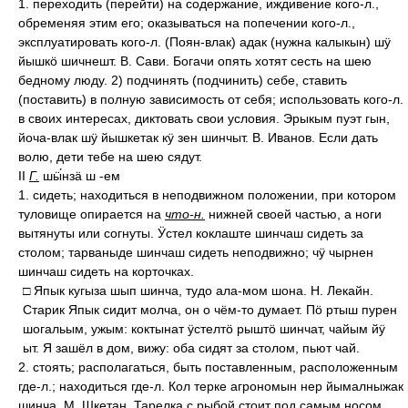
1. переходить (перейти) на содержание, иждивение кого-л.,
обременяя этим его; оказываться на попечении кого-л.,
эксплуатировать кого-л. (Поян-влак) адак (нужна калыкын) шӱ
йышкӧ шичнешт. В. Сави. Богачи опять хотят сесть на шею
бедному люду. 2) подчинять (подчинить) себе, ставить
(поставить) в полную зависимость от себя; использовать кого-л.
в своих интересах, диктовать свои условия. Эрыкым пуэт гын,
йоча-влак шӱ йышкетак кӱ зен шинчыт. В. Иванов. Если дать
волю, дети тебе на шею сядут.
II
Г.
шӹ́нзӓ ш -ем
1. сидеть; находиться в неподвижном положении, при котором
туловище опирается на
что-н.
нижней своей частью, а ноги
вытянуты или согнуты. Ӱстел коклаште шинчаш сидеть за
столом; тарваныде шинчаш сидеть неподвижно; чӱ чырнен
шинчаш сидеть на корточках.
□ Япык кугыза шып шинча, тудо ала-мом шона. Н. Лекайн.
Старик Япык сидит молча, он о чём-то думает. Пӧ ртыш пурен
шогальым, ужым: коктынат ӱстелтӧ рыштӧ шинчат, чайым йӱ
ыт. Я зашёл в дом, вижу: оба сидят за столом, пьют чай.
2. стоять; располагаться, быть поставленным, расположенным
где-л.; находиться где-л. Кол терке агрономын нер йымалныжак
шинча. М. Шкетан. Тарелка с рыбой стоит под самым носом