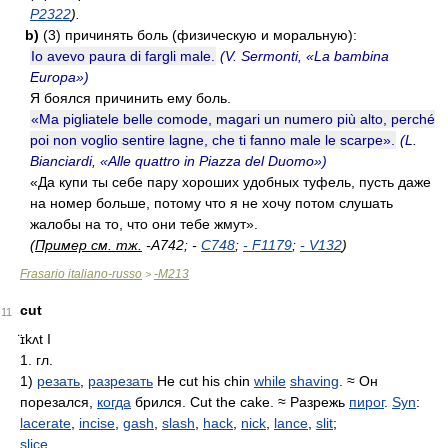
P2322
).
b)
(3) причинять боль (физическую и моральную):
Io avevo paura di fargli male.
(V. Sermonti, «La bambina
Europa»)
Я боялся причинить ему боль.
«Ma pigliatele belle comode, magari un numero più alto, perché
poi non voglio sentire lagne, che ti fanno male le scarpe».
(L.
Bianciardi, «Alle quattro in Piazza del Duomo»)
«Да купи ты себе пару хороших удобных туфель, пусть даже
на номер больше, потому что я не хочу потом слушать
жалобы на то, что они тебе жмут».
(
Пример см. тж.
-A742; -
C748
;
-
F1179
;
-
V132
)
Frasario italiano-russo
-M213
>
cut
11
̈ɪkʌt
I
1. гл.
1)
резать
,
разрезать
He cut his chin
while
shaving
. ≈ Он
порезался,
когда
брился. Cut the cake. ≈ Разрежь
пирог
.
Syn
:
lacerate
,
incise
,
gash
,
slash
,
hack
,
nick
,
lance
,
slit
;
slice