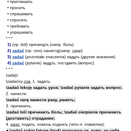
• приглашать
• просить
• спрашивать
• спросить
• требовать
• упрашивать
* * *
1)
(np. ból) причин
и
ть (напр. боль)
2)
zadać
(np. cios) нанест
и
(напр. удар)
3)
zadać
(pozostałe znaczenia) зад
а
ть (другие значения)
4)
zadać
(pytanie) зад
а
ть, пост
а
вить (вопрос)
* * *
zada|ć
\zadaćny
сов.
1. задать;
\zadać lekcję задать урок; \zadać pytanie задать вопрос;
2. нанести;
\zadać ranę нанести рану, ранить;
3. причинить;
\zadać ból причинить боль; \zadać cierpienie причинить
(доставить) страдание;
4.
разг.
подать, помочь поднять
(что-л. тяжёлое);
● \zadać sobie fatygę (trud) потрудиться, взять на себя