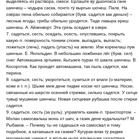
выделяясь из раствора, смеси. Ерлаште вӱ дшоҥокса гане
шинчеш – чодыра саска, поҥго тӱ выргын шочеш. Пале. На
озёрах пена обильно собирается (букв. садится как деньги) –
лесные ягоды, грибы обильно уродятся. Тиде лавыра ереш
шинчеш. А. Айзенворт. Эта грязь оседает в озере.
7. садиться, сесть; оседать, осесть; опустившись, покрыть
какую-л. поверхность тонким слоем, выпадать, выпасть;
ложиться (лечь), падать (упасть) на землю. Изи коремлаш лум
шинчын. Е. Янгильдин. В небольших ложбинах лёг (букв. сел)
снег. Автомашина эртымек, йыгыжге пурак тӧ шакла шинчеш. В.
Косоротов. Как проедет автомашина, так пыль садится, как
перина.
8. садиться, сесть; укоротиться, сузиться от влаги (о материи,
коже и т. п.). Шыже меж дене пидме носки чот шинчеш. Носки,
связанные из шерсти осенней стрижки, сильно садятся. У ситце
тувыр мушмеке шинчеш. Новая ситцевая рубашка после стирки
садится.
9. садиться, сесть (за руль); управлять каким-л. транспортом. –
Молан самосвалыш монь от шич, а газик дене кудалыштат? М.
Рыбаков. – Почему ты не садишься на самосвал и тому
подобное, а катаешься на газике? Кугурак-влак тӱ редме
машинашке шинчыт, а молым чыла идымышке шогалтена.