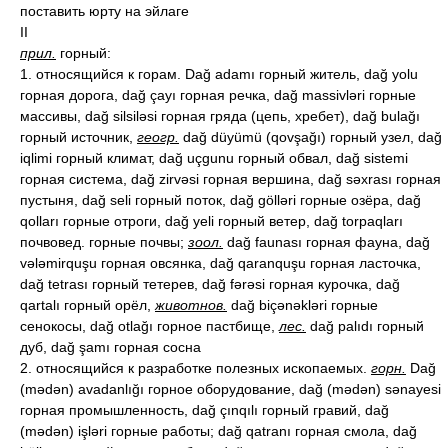
поставить юрту на эйлаге
II
прил.
горный:
1. относящийся к горам. Dağ adamı горный житель, dağ yolu
горная дорога, dağ çayı горная речка, dağ massivləri горные
массивы, dağ silsiləsi горная гряда (цепь, хребет), dağ bulağı
горный источник,
геогр.
dağ düyümü (qovşağı) горный узел, dağ
iqlimi горный климат, dağ uçgunu горный обвал, dağ sistemi
горная система, dağ zirvəsi горная вершина, dağ səxrası горная
пустыня, dağ seli горный поток, dağ gölləri горные озёра, dağ
qolları горные отроги, dağ yeli горный ветер, dağ torpaqları
почвовед. горные почвы;
зоол.
dağ faunası горная фауна, dağ
vələmirquşu горная овсянка, dağ qaranquşu горная ласточка,
dağ tetrası горный тетерев, dağ fərəsi горная курочка, dağ
qartalı горный орёл,
животнов.
dağ biçənəkləri горные
сенокосы, dağ otlağı горное пастбище,
лес.
dağ palıdı горный
дуб, dağ şamı горная сосна
2. относящийся к разработке полезных ископаемых.
горн.
Dağ
(mədən) avadanlığı горное оборудование, dağ (mədən) sənayesi
горная промышленность, dağ çınqılı горный гравий, dağ
(mədən) işləri горные работы; dağ qatranı горная смола, dağ