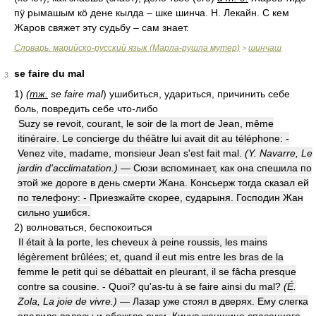
пӱ рымашым кӧ дене кылда – шке шинча. Н. Лекайн. С кем
Жаров свяжет эту судьбу – сам знает.
Словарь. марийско-русский язык (Марла-рушла мутер)
шинчаш
>
se faire du mal
3
1)
(
тж.
se faire mal
)
ушибиться, удариться, причинить себе
боль, повредить себе что-либо
Suzy se revoit, courant, le soir de la mort de Jean, même
itinéraire. Le concierge du théâtre lui avait dit au téléphone: -
Venez vite, madame, monsieur Jean s'est fait mal.
(Y. Navarre, Le
jardin d'acclimatation.)
— Сюзи вспоминает, как она спешила по
этой же дороге в день смерти Жана. Консьерж тогда сказал ей
по телефону: - Приезжайте скорее, сударыня. Господин Жан
сильно ушибся.
2)
волноваться, беспокоиться
Il était à la porte, les cheveux à peine roussis, les mains
légèrement brûlées; et, quand il eut mis entre les bras de la
femme le petit qui se débattait en pleurant, il se fâcha presque
contre sa cousine. - Quoi? qu'as-tu à se faire ainsi du mal?
(É.
Zola, La joie de vivre.)
— Лазар уже стоял в дверях. Ему слегка