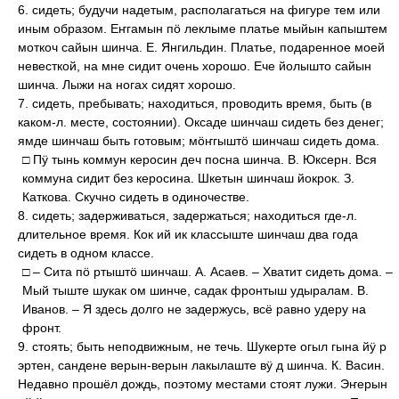
6. сидеть; будучи надетым, располагаться на фигуре тем или
иным образом. Еҥгамын пӧ леклыме платье мыйын капыштем
моткоч сайын шинча. Е. Янгильдин. Платье, подаренное моей
невесткой, на мне сидит очень хорошо. Ече йолышто сайын
шинча. Лыжи на ногах сидят хорошо.
7. сидеть, пребывать; находиться, проводить время, быть (в
каком-л. месте, состоянии). Оксаде шинчаш сидеть без денег;
ямде шинчаш быть готовым; мӧҥгыштӧ шинчаш сидеть дома.
□ Пӱ тынь коммун керосин деч посна шинча. В. Юксерн. Вся
коммуна сидит без керосина. Шкетын шинчаш йокрок. З.
Каткова. Скучно сидеть в одиночестве.
8. сидеть; задерживаться, задержаться; находиться где-л.
длительное время. Кок ий ик классыште шинчаш два года
сидеть в одном классе.
□ – Сита пӧ ртыштӧ шинчаш. А. Асаев. – Хватит сидеть дома. –
Мый тыште шукак ом шинче, садак фронтыш удыралам. В.
Иванов. – Я здесь долго не задержусь, всё равно удеру на
фронт.
9. стоять; быть неподвижным, не течь. Шукерте огыл гына йӱ р
эртен, сандене верын-верын лакылаште вӱ д шинча. К. Васин.
Недавно прошёл дождь, поэтому местами стоят лужи. Эҥерын