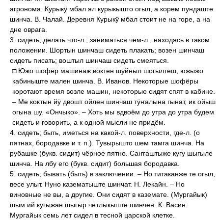
агронома. Курыкӱ мбал ял курыкышто огыл, а корем пундаште
шинча. В. Чалай. Деревня Курыкӱ мбал стоит не на горе, а на
дне оврага.
3. сидеть; делать что-л.; заниматься чем-л., находясь в таком
положении. Шортын шинчаш сидеть плакать; возен шинчаш
сидеть писать; воштыл шинчаш сидеть смеяться.
□ Южо шофёр машинаж воктен шуйныл шогылтеш, южыжо
кабиныште мален шинча. В. Иванов. Некоторые шофёры
коротают время возле машин, некоторые сидят спят в кабине.
– Ме коктын йӱ двошт ойлен шинчаш тӱҥалына гынат, ик ойыш
огына шу. «Ончыко». – Хоть мы вдвоём до утра до утра будем
сидеть и говорить, а к одной мысли не придём.
4. сидеть; быть, иметься на какой-л. поверхности, где-л. (о
пятнах, бородавке и т. п.). Тувырышто шем тамга шинча. На
рубашке (букв. сидит) чёрное пятно. Саҥгаштыже кугу шыгыле
шинча. На лбу его (букв. сидит) большая бородавка.
5. сидеть; бывать (быть) в заключении. – Но титаканже те огыл,
весе улыт. Нуно казематыште шинчат. Н. Лекайн. – Но
виновные не вы, а другие. Они сидят в каземате. (Мургайык)
шым ий кугыжан шыгыр четлыкыште шинчен. К. Васин.
Мургайык семь лет сидел в тесной царской клетке.