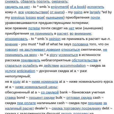
снижать
,
сбавлять
портить
,
омрачать
;
сводить на нет
- to * smb.'s
enjoyment
(
of a book
)
испортить
кому-л.
все
удовольствие
(
от книги
) - my
gains
are
largely
*ed by
my
previous
losses
мои
(
нынешние
) приобретения
почти
уравновешиваются предшествующими потерями;
мои прежние
потери
почти сводят на
нет
мои (нынешние)
приобретения
не принимать
в
расчет
,
во
внимание
;
игнорировать
- to * smb.'s
opinion
не принимать в расчет чье-л.
мнение
- you must * half of what he says
половина
того, что он
говорит
,
не заслуживает доверия
относиться
скептически,
не
принимать на веру
- to * a
story
усомниться
в истинности
рассказа
предвидеть
неблагоприятные
обстоятельства
и
стараться
ослабить
их
действие
accommodation
~ скидка за
услуги
anticipation
~ досрочная скидка at a ~ разг.
непопулярный;
не в
ходу
at a ~
ниже номинала
at a ~ ниже номинального курса
at a ~
ниже номинальной цены
;
обесцененный at a ~
со скидкой
bank ~ банковская учетная
ставка
bond ~
процент скидки
bulk ~
оптовая скидка
cash ~
скидка
при оплате
наличными cash ~ скидка при
продаже
за
наличный расчет
dealer's ~
скидка торговому посреднику
debt ~
скидка с задолженности discount
делать поправку
на