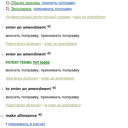
1)
Общая лексика:
принять поправку
2)
Экономика:
принимать поправку
Универсальный англо-русский словарь
pass an amendment
>
enter an amendment
7
вносить поправку; принимать поправку
Patent terms dictionary
enter an amendment
>
enter an amendment
8
PATENT TERMS
ТНТ №006
вносить поправку; принимать поправку
New terms dictionary
enter an amendment
>
to enter an amendment
9
вносить поправку, принимать поправку
Patent terms dictionary
to enter an amendment
>
make allowance
10
•
принимать в расчет