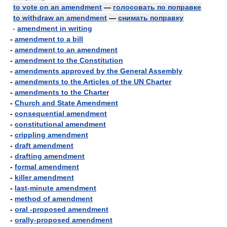
to vote on an amendment
—
голосовать по поправке
to withdraw an amendment
—
снимать поправку
-
amendment in writing
-
amendment to a bill
-
amendment to an amendment
-
amendment to the Constitution
-
amendments approved by the General Assembly
-
amendments to the Articles of the UN Charter
-
amendments to the Charter
-
Church and State Amendment
-
consequential amendment
-
constitutional amendment
-
crippling amendment
-
draft amendment
-
drafting amendment
-
formal amendment
-
killer amendment
-
last-minute amendment
-
method of amendment
-
oral -proposed amendment
-
orally-proposed amendment