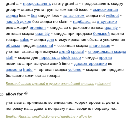
grant a ~
предоставлять
льготу grant a ~ предоставлять скидку
group ~ ставка учета группы компаний issue ~
эмиссионная
скидка
less ~
без
скидки less ~
за вычетом
скидки net
without
~
чистый доход
без скидки no-claim ~
надбавка
за
отсутствие
рекламаций
premium
~ скидка со страхового взноса
quanity
~
оптовая скидка
quantity
~ скидка при продаже
большой
партии
товара
sales
~ скидка
для
стимулирования сбыта и увеличения
объема
продаж
seasonal
~ сезонная скидка
share issue
~
учетная ставка при выпуске
акций
special
~
специальная скидка
staff
~ скидка для
персонала
stock issue
~ скидка
против
номинала при выпуске акций time ~
дисконтирование
во
времени
trade
~ торговая скидка
volume
~ скидка при продаже
большого количества товара
Большой англо-русский и русско-английский словарь
discount
>
allow for
20
учитывать; принимать во внимание; корректировать; делать
поправку на...; давать поправку на...; вводить поправку на...
English-Russian small dictionary of medicine
allow for
>