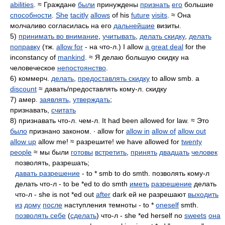
abilities
. ≈ Граждане
были
принуждены
признать
его
большие
способности
.
She
tacitly
allows
of his
future
visits
. ≈ Она
молчаливо согласилась на его
дальнейшие
визиты.
5)
принимать во внимание
,
учитывать
,
делать скидку
,
делать
поправку
(тж.
allow for
- на что-л.) I allow
a great deal
for the
inconstancy of
mankind
. ≈ Я делаю большую скидку на
человеческое
непостоянство
.
6) коммерч.
делать
,
предоставлять скидку
to allow smb. a
discount
≈ давать/предоставлять кому-л. скидку
7) амер.
заявлять
,
утверждать
;
признавать,
считать
8) признавать что-л. чем-л. It had been allowed for law. ≈ Это
было
признано законом. ∙ allow for
allow in
allow of
allow out
allow up
allow me! ≈ разрешите! we have allowed for
twenty
people
≈ мы были
готовы
встретить
,
принять
двадцать
человек
позволять, разрешать;
давать разрешение
- to * smb to do smth. позволять кому-л
делать что-л - to be *ed to do smth
иметь
разрешение
делать
что-л - she is not *ed out
after
dark ей не разрешают
выходить
из
дому
после
наступления темноты - to *
oneself
smth.
позволять себе
(
сделать
) что-л - she *ed herself no
sweets
она