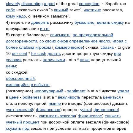
cleverly
discounting
a part
of the great
conception
. ≈ Заработав
себе
несколько очков "в
личный
зачет",
частично
рассказав,
кому
надо
, о "великом замысле".
4) перен. не
доверять
рассказчику
буквально
,
делать скидку
на
преукрашивание
и т.п.
5) спорт в биллиарде:
списывать
,
по предварительной
договоренности
,
со своих очков определенное число
,
играя с
более слабым игроком
(
коммерческое
) скидка,
сбавка
- to give
10
per cent
*
for cash
делать
десятипроцентную скидку
при
условии
расплаты
наличными
- at a *
ниже
нарицательной
цены
;
со скмдкой;
обесцененный
;
имеющийся
в избытке
;
(разговорное)
непопулярный
-
sentiment
is at a * чувства
упали
в
цене
-
politeness
is at a *
вежливость
перестала
цениться
/
стала непопулярной,
нынче
не в моде/ (финансовое) дисконт,
учет векселей
(
финансовое
) процент
учета
(
финансовое
)
дисконтировать,
учитывать векселя
(
финансовое
)
снижать
учетный процент
при досрочной оплате векселя (финансовое)
ссужать
под
векселя при условии выплаты процентов вперед