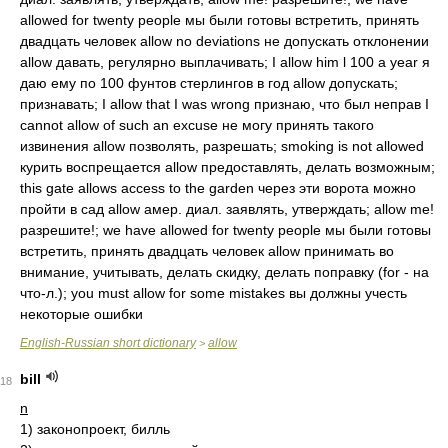
allowed for twenty people мы были готовы встретить, принять
двадцать человек allow no deviations не допускать отклонении
allow давать, регулярно выплачивать; I allow him l 100 a year я
даю ему по 100 фунтов стерлингов в год allow допускать;
признавать; I allow that I was wrong признаю, что был неправ I
cannot allow of such an excuse не могу принять такого
извинения allow позволять, разрешать; smoking is not allowed
курить воспрещается allow предоставлять, делать возможным;
this gate allows access to the garden через эти ворота можно
пройти в сад allow амер. диал. заявлять, утверждать; allow me!
разрешите!; we have allowed for twenty people мы были готовы
встретить, принять двадцать человек allow принимать во
внимание, учитывать, делать скидку, делать поправку (for - на
что-л.); you must allow for some mistakes вы должны учесть
некоторые ошибки
English-Russian short dictionary
allow
>
bill
18
n
1)
законопроект, билль