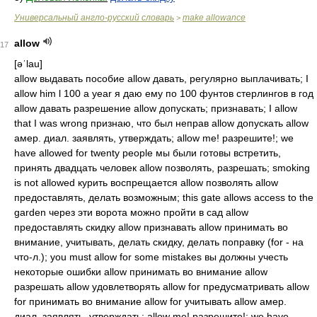
Универсальный англо-русский словарь
make allowance
>
allow
17
[əˈlau]
allow выдавать пособие allow давать, регулярно выплачивать; I
allow him l 100 a year я даю ему по 100 фунтов стерлингов в год
allow давать разрешение allow допускать; признавать; I allow
that I was wrong признаю, что был неправ allow допускать allow
амер. диал. заявлять, утверждать; allow me! разрешите!; we
have allowed for twenty people мы были готовы встретить,
принять двадцать человек allow позволять, разрешать; smoking
is not allowed курить воспрещается allow позволять allow
предоставлять, делать возможным; this gate allows access to the
garden через эти ворота можно пройти в сад allow
предоставлять скидку allow признавать allow принимать во
внимание, учитывать, делать скидку, делать поправку (for - на
что-л.); you must allow for some mistakes вы должны учесть
некоторые ошибки allow принимать во внимание allow
разрешать allow удовлетворять allow for предусматривать allow
for принимать во внимание allow for учитывать allow амер.
диал. заявлять, утверждать; allow me! разрешите!; we have