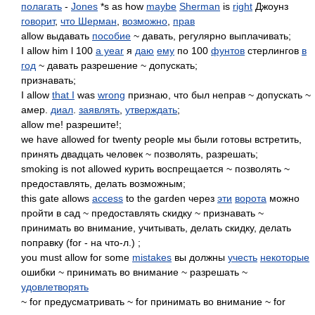
полагать
-
Jones
*s as how
maybe
Sherman
is
right
Джоунз
говорит
,
что Шерман
,
возможно
,
прав
allow выдавать
пособие
~ давать, регулярно выплачивать;
I allow him l 100
a year
я
даю
ему
по 100
фунтов
стерлингов
в
год
~ давать разрешение ~ допускать;
признавать;
I allow
that I
was
wrong
признаю, что был неправ ~ допускать ~
амер.
диал
.
заявлять
,
утверждать
;
allow me! разрешите!;
we have allowed for twenty people мы были готовы встретить,
принять двадцать человек ~ позволять, разрешать;
smoking is not allowed курить воспрещается ~ позволять ~
предоставлять, делать возможным;
this gate allows
access
to the garden через
эти
ворота
можно
пройти в сад ~ предоставлять скидку ~ признавать ~
принимать во внимание, учитывать, делать скидку, делать
поправку (for - на что-л.) ;
you must allow for some
mistakes
вы должны
учесть
некоторые
ошибки ~ принимать во внимание ~ разрешать ~
удовлетворять
~ for предусматривать ~ for принимать во внимание ~ for