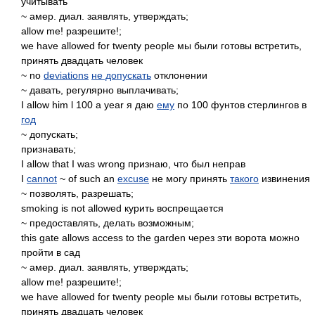
учитывать
~ амер. диал. заявлять, утверждать;
allow me! разрешите!;
we have allowed for twenty people мы были готовы встретить,
принять двадцать человек
~ no
deviations
не допускать
отклонении
~ давать, регулярно выплачивать;
I allow him l 100 a year я даю
ему
по 100 фунтов стерлингов в
год
~ допускать;
признавать;
I allow that I was wrong признаю, что был неправ
I
cannot
~ of such an
excuse
не могу принять
такого
извинения
~ позволять, разрешать;
smoking is not allowed курить воспрещается
~ предоставлять, делать возможным;
this gate allows access to the garden через эти ворота можно
пройти в сад
~ амер. диал. заявлять, утверждать;
allow me! разрешите!;
we have allowed for twenty people мы были готовы встретить,
принять двадцать человек