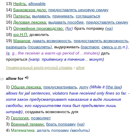
13)
Нефть:
allowable
14)
Банковское дело:
предоставлять ценовую скидку
15)
Патенты:
выдавать
,
принимать
,
соглашаться
16)
Деловая лексика:
выдавать пособие
,
предоставлять скидку
17)
Оружейное производство:
(
for
)
брать поправку
(на)
18)
юр.Н.П.
дозволить
19)
Макаров:
давать возможность
,
предоставлять возможность
,
разрешать
(позволять)
, выдерживать
(
раствор
,
смесь и т
.п.)
,
(
e
. g., the receiver a warm-up period of... minutes)
дать
прогреться
(напр. приёмнику в течение... минут)
Универсальный англо-русский словарь
allow
>
allow for
13
1)
Общая лексика:
предусматривать
,
допу
(While it (
the law
)
allows for jail sentences, violators have received only fines so far. -
хотя закон предусматривает наказание в виде лишения
свободы, его нарушителям пока был предъявлен лишь
штраф)
, создавать возможность для
2)
Геология:
позволяет
3)
Военный термин:
брать поправку
(на)
4)
Математика:
делать поправку
(вводить)