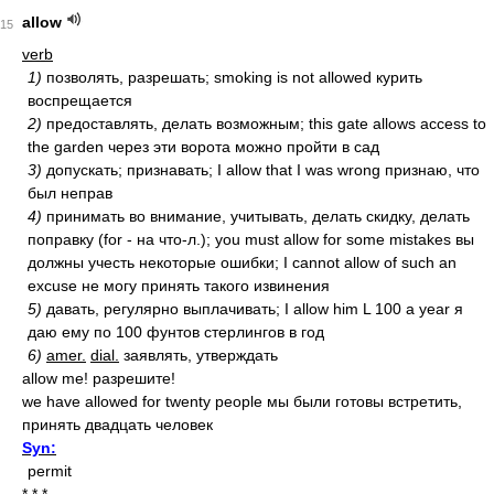
allow
15
verb
1)
позволять, разрешать; smoking is not allowed курить
воспрещается
2)
предоставлять, делать возможным; this gate allows access to
the garden через эти ворота можно пройти в сад
3)
допускать; признавать; I allow that I was wrong признаю, что
был неправ
4)
принимать во внимание, учитывать, делать скидку, делать
поправку (for - на что-л.); you must allow for some mistakes вы
должны учесть некоторые ошибки; I cannot allow of such an
excuse не могу принять такого извинения
5)
давать, регулярно выплачивать; I allow him L 100 a year я
даю ему по 100 фунтов стерлингов в год
6)
amer.
dial.
заявлять, утверждать
allow me! разрешите!
we have allowed for twenty people мы были готовы встретить,
принять двадцать человек
Syn:
permit
* * *