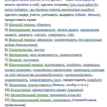
можно пройти в сад)
, сделать поправку
(you must allow for
some mistakes - вы должны учесть некоторые ошибки)
,
сделать скидку, учесть, учитывать, выдавать
(обыкн. деньги)
,
предоставить право
2)
Морской термин:
сбавлять
3)
Американизм:
высказываться
,
делать вывод
,
заключение
,
заявить
,
заявлять
,
считать
,
утверждать
,
учёт
4)
Военный термин:
allowance
,
удовлетворять
(по различным
видам довольствия)
5)
Строительство:
допуск
6)
Математика:
дать возможность
,
предположить
7)
Религия:
попускать
8)
Юридический термин:
выплачивать
,
одобрять
,
разрешать
оплату издержек
,
понесённых свидетелем
,
разрешать платежи
за счёт имущества душевнобольного
,
санкционировать
,
удовлетворять
,
удовлетворять
(иск)
, предоставлять
(кредит)
9)
Экономика:
предоставлять
(деньги, скидку и т.п.)
10)
Бухгалтерия:
предоставлять скидку
(ценовую)
11)
Автомобильный термин:
принимать в расчёт
12)
Дипломатический термин:
признавать
(справедливым,
правильным)