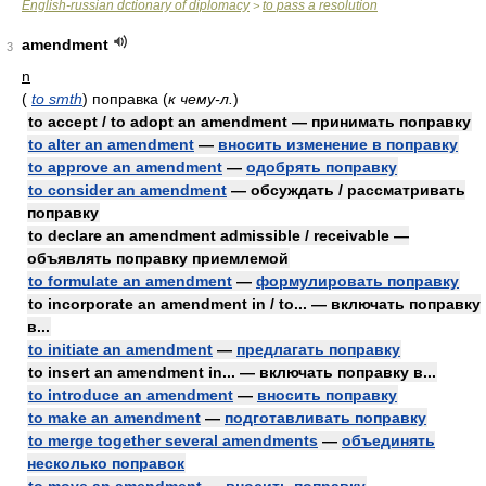
English-russian dctionary of diplomacy
to pass a resolution
>
amendment
3
n
(
to smth
)
поправка
(
к чему-л.
)
to accept / to adopt an amendment — принимать поправку
to alter an amendment
—
вносить изменение в поправку
to approve an amendment
—
одобрять поправку
to consider an amendment
— обсуждать / рассматривать
поправку
to declare an amendment admissible / receivable —
объявлять поправку приемлемой
to formulate an amendment
—
формулировать поправку
to incorporate an amendment in / to... — включать поправку
в...
to initiate an amendment
—
предлагать поправку
to insert an amendment in... — включать поправку в...
to introduce an amendment
—
вносить поправку
to make an amendment
—
подготавливать поправку
to merge together several amendments
—
объединять
несколько поправок