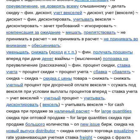
преувеличение
,
не доверять
всему
слышанному ~ делать
скидку ~ фин. дисконт,
учет векселей
~ дисконт, учет (векселя) ~
дисконт ~ фин. дисконтировать,
учитывать
векселя ~
дисконтировать ~ зачет требований ~ игнорировать ~
компенсация за
ожидание
~
мешать
,
препятствовать
~ не
принимать в расчет ~ не принимать в расчет ~
не принимать во
внимание
~
обесценивать
;
уменьшать
,
снижать
(
доход
и т. п.
) ~ фин.
получать проценты
вперед при даче
денег
взаймы ~ (мысленная)
поправка на
преувеличение (рассказчика) ~ фин. процент скидки,
ставка
учета
~ процент скидки ~ процент учета ~
сбавка
~
сбавлять
~
скидка ~ скидка ~
скидка с цены
товара ~ снижать ~ снижать
учетный
процент при досрочной оплате векселя ~ ссужать под
векселя при условии выплаты процентов вперед ~ ставка учета
~ учет векселей ~
учетный
процент ~
учитывать
,
дисконтировать
(
вексель
) ~ учитывать векселя ~ for cash
скидка при продаже за
наличный расчет
~ for
large
quantities
скидка при оптовой продаже ~ for large quantities скидка при
продаже
большого
количества ~ on
new issue
бирж. скидка на
новый выпуск
distributor
~ скидка оптового торговца
equalizing
~
rate уравнивающая учетная ставка
freight
~ скидка с фрахта