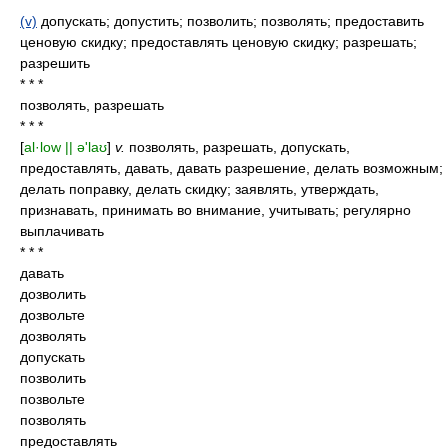
(v)
допускать; допустить; позволить; позволять; предоставить
ценовую скидку; предоставлять ценовую скидку; разрешать;
разрешить
* * *
позволять, разрешать
* * *
[
al·low || ə'laʊ
]
v.
позволять, разрешать, допускать,
предоставлять, давать, давать разрешение, делать возможным;
делать поправку, делать скидку; заявлять, утверждать,
признавать, принимать во внимание, учитывать; регулярно
выплачивать
* * *
давать
дозволить
дозвольте
дозволять
допускать
позволить
позвольте
позволять
предоставлять