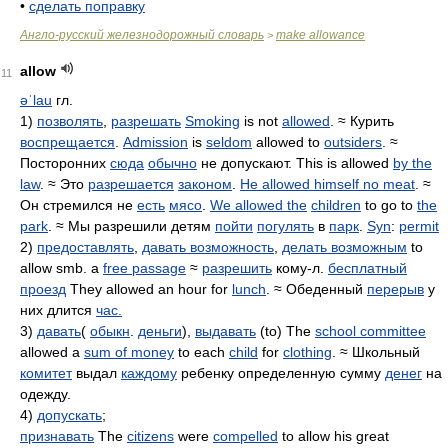
•
сделать поправку
Англо-русский железнодорожный словарь
make allowance
>
allow
11
əˈlau
гл.
1)
позволять
,
разрешать
Smoking
is not
allowed
. ≈ Курить
воспрещается
.
Admission
is
seldom
allowed to
outsiders
. ≈
Посторонних
сюда
обычно
не допускают. This is allowed
by the
law
. ≈ Это
разрешается
законом
.
He allowed himself no meat
. ≈
Он стремился не
есть
мясо
.
We allowed the
children
to go to
the
park
. ≈ Мы разрешили детям
пойти
погулять
в
парк
.
Syn
:
permit
2)
предоставлять
,
давать возможность
,
делать возможным
to
allow smb. а
free passage
≈
разрешить
кому-л.
бесплатный
проезд
They allowed an hour for
lunch
. ≈ Обеденный
перерыв
у
них длится
час.
3)
давать
(
обыкн
.
деньги
),
выдавать
(to) The
school committee
allowed a
sum of money
to each
child
for
clothing
. ≈ Школьный
комитет
выдал
каждому
ребенку определенную сумму
денег
на
одежду.
4)
допускать
;
признавать
The
citizens
were
compelled
to allow his great