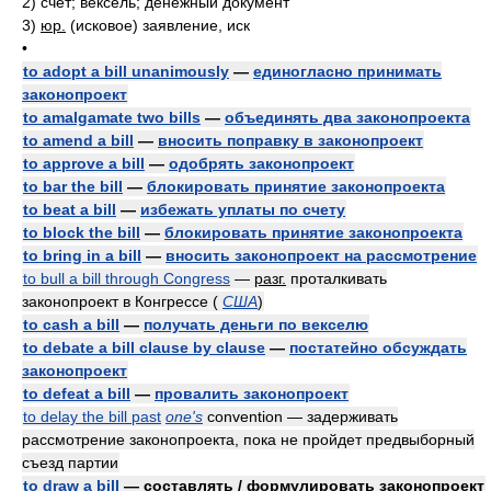
2)
счет; вексель; денежный документ
3)
юр.
(исковое) заявление, иск
•
to adopt a bill unanimously
—
единогласно принимать
законопроект
to amalgamate two bills
—
объединять два законопроекта
to amend a bill
—
вносить поправку в законопроект
to approve a bill
—
одобрять законопроект
to bar the bill
—
блокировать принятие законопроекта
to beat a bill
—
избежать уплаты по счету
to block the bill
—
блокировать принятие законопроекта
to bring in a bill
—
вносить законопроект на рассмотрение
to bull a bill through Congress
—
разг.
проталкивать
законопроект в Конгрессе
(
США
)
to cash a bill
—
получать деньги по векселю
to debate a bill clause by clause
—
постатейно обсуждать
законопроект
to defeat a bill
—
провалить законопроект
to delay the bill past
one's
convention — задерживать
рассмотрение законопроекта, пока не пройдет предвыборный
съезд партии
to draw a bill
— составлять / формулировать законопроект