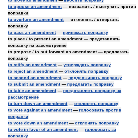
to move an amendment
—
вносить поправку
to oppose an amendment
— возражать / выступать против
поправки
to overturn an amendment
— отклонять / отвергать
поправку
to pass an amendment
—
принимать поправку
to place / to present an amendment — представлять
поправку на рассмотрение
to propose / to put forward an amendment — предлагать
поправку
to ratify an amendment
—
утверждать поправку
to reject an amendment
—
отклонять поправку
to second an amendment
—
поддерживать поправку
to submit an amendment
—
предлагать поправку
to table an amendment
—
представлять поправку на
рассмотрение
to turn down an amendment
—
отклонять поправку
to vote against an amendment
—
голосовать против
поправки
to vote down an amendment
—
отклонять поправку
to vote in favor of an amendment
—
голосовать за
поправку