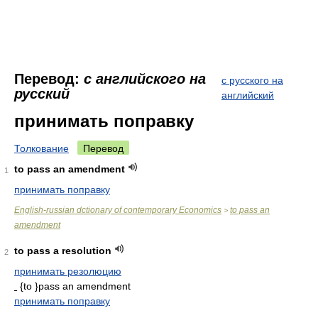
Перевод:
с английского на
с русского на
русский
английский
принимать поправку
Толкование
Перевод
to pass an amendment
1
принимать поправку
English-russian dctionary of contemporary Economics
to pass an
>
amendment
to pass a resolution
2
принимать резолюцию
{to }pass an amendment
принимать поправку