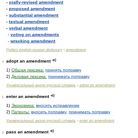
-
orally-revised amendment
-
proposed amendment
-
substantial amendment
-
textual amendment
-
verbal amendment
-
voting on amendments
-
wrecking amendment
Politics english-russian dictionary
amendment
>
adopt an amendment
4
1)
Общая лексика:
принять поправку
2)
Деловая лексика:
принимать поправку
Универсальный англо-русский словарь
adopt an amendment
>
enter an amendment
5
1)
Экономика:
вносить исправление
2)
Патенты:
вносить поправку
,
принимать поправку
Универсальный англо-русский словарь
enter an amendment
>
pass an amendment
6