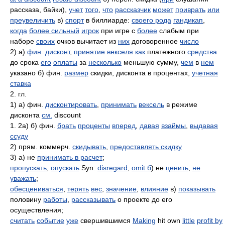
рассказа, байки),
учет
того
,
что
рассказчик
может
приврать
или
преувеличить
в)
спорт
в биллиарде:
своего рода
гандикап
,
когда
более сильный
игрок
при игре с
более
слабым при
наборе
своих
очков вычитает из
них
договоренное
число
2) а)
фин
.
дисконт
,
принятие
векселя
как
платежного
средства
до срока
его
оплаты
за
несколько
меньшую сумму,
чем
в
нем
указано б) фин.
размер
скидки, дисконта в процентах,
учетная
ставка
2. гл.
1) а) фин.
дисконтировать
,
принимать
вексель
в режиме
дисконта
см.
discount
1. 2а) б) фин.
брать
проценты
вперед
,
давая
взаймы
,
выдавая
ссуду
2) прям. коммерч.
скидывать
,
предоставлять скидку
3) а) не
принимать в расчет
;
пропускать
,
опускать
Syn:
disregard
,
omit б
) не
ценить
,
не
уважать
;
обесцениваться
,
терять
вес
,
значение
,
влияние
в)
показывать
половину
работы
,
рассказывать
о проекте до его
осуществления;
считать
событие
уже
свершившимся
Making
hit own
little
profit by