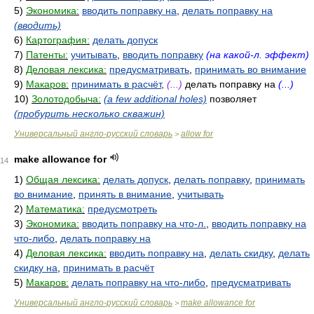
5)
Экономика:
вводить поправку на
,
делать поправку на
(вводить)
6)
Картография:
делать допуск
7)
Патенты:
учитывать
,
вводить поправку
(на какой-л. эффект)
8)
Деловая лексика:
предусматривать
,
принимать во внимание
9)
Макаров:
принимать в расчёт
,
(...)
делать поправку на
(...)
10)
Золотодобыча:
(a few additional holes)
позволяет
(пробурить несколько скважин)
Универсальный англо-русский словарь
allow for
>
make allowance for
14
1)
Общая лексика:
делать допуск
,
делать поправку
,
принимать
во внимание
,
принять в внимание
,
учитывать
2)
Математика:
предусмотреть
3)
Экономика:
вводить поправку на что-л.
,
вводить поправку на
что-либо
,
делать поправку на
4)
Деловая лексика:
вводить поправку на
,
делать скидку
,
делать
скидку на
,
принимать в расчёт
5)
Макаров:
делать поправку на что-либо
,
предусматривать
Универсальный англо-русский словарь
make allowance for
>