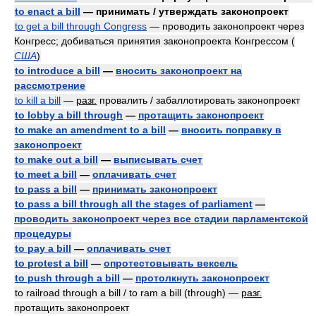
to enact a bill
— принимать / утверждать законопроект
to get a bill through Congress
— проводить законопроект через
Конгресс; добиваться принятия законопроекта Конгрессом
(
США
)
to introduce a bill
—
вносить законопроект на
рассмотрение
to kill a bill
—
разг.
провалить / забаллотировать законопроект
to lobby a bill through
—
протащить законопроект
to make an amendment to a bill
—
вносить поправку в
законопроект
to make out a bill
—
выписывать счет
to meet a bill
—
оплачивать счет
to pass a bill
—
принимать законопроект
to pass a bill through all the stages of parliament
—
проводить законопроект через все стадии парламентской
процедуры
to pay a bill
—
оплачивать счет
to protest a bill
—
опротестовывать вексель
to push through a bill
—
протолкнуть законопроект
to railroad through a bill / to ram a bill (through) —
разг.
протащить законопроект