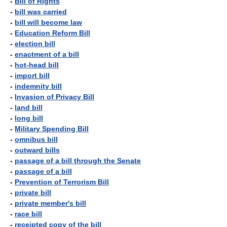
-
Bill of Rights
-
bill was carried
-
bill will become law
-
Education Reform Bill
-
election bill
-
enactment of a bill
-
hot-head bill
-
import bill
-
indemnity bill
-
Invasion of Privacy Bill
-
land bill
-
long bill
-
Military Spending Bill
-
omnibus bill
-
outward bills
-
passage of a bill through the Senate
-
passage of a bill
-
Prevention of Terrorism Bill
-
private bill
-
private member's bill
-
race bill
-
receipted copy of the bill