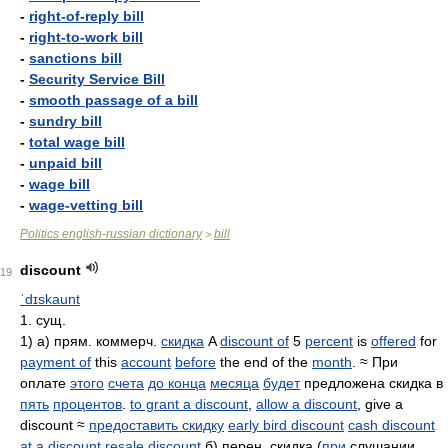
-
right-of-reply bill
-
right-to-work bill
-
sanctions bill
-
Security Service Bill
-
smooth passage of a bill
-
sundry bill
-
total wage bill
-
unpaid bill
-
wage bill
-
wage-vetting bill
Politics english-russian dictionary
bill
>
discount
19
ˈdɪskaunt
1. сущ.
1) а) прям. коммерч.
скидка
A
discount of
5
percent
is
offered
for
payment of
this
account
before
the end of the
month
. ≈ При
оплате
этого
счета
до конца
месяца
будет
предложена скидка в
пять
процентов
.
to grant a discount
,
allow a discount
, give a
discount ≈
предоставить скидку
early bird discount
cash discount
at a discount
resale discount
б) перен. скидка (
при
слушании