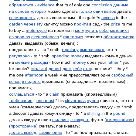
обращаться
-
evidence
that *s of only one
conclusion
данные
,
на основе
которых
можно сделать
только
один
вывод
давать
возможность
, делать возможным - this gate *s
access
to the
garden
через
эту
калитку можно
пройти
в сад - the
prize
*s me
to buy a
motorcycle
на премию я
могу
купить
себе
мотоцикл
-
as soon as
circumstances
*
как только
позволят
обстоятельства
давать, выдавать (обыкн. деньги) ;
предоставлять - to * smth.
regularly
выплачивать
что-л
регулярно
- to * smb.
spending money
выдавать кому-л деньги
на
мелкие расходы
- how much
money
does your
father
* you
for books?
сколько
(
денег
)
дает
тебе
отец
на книги? - they *
me one
afternoon
a week мне предоставляют один
свободный
вечер
в неделю
признавать (справедливым, правильным) ;
принимать;
соглашаться
- to * a
claim
признавать (справедливым)
требование
-
one must
* his
cleverness
нужно
признать, что он
умен (коммерческое) делать, предоставлять скидку - to * smb.
a discount давать кому-л скидку - to * a
shilling
in the
pound
делать скидку в один
шиллинг
с каждого
фунта (
американизм
)
(
просторечие
) считать, признавать;
делать вывод
,
заключение
- to * as how признавать, считать,