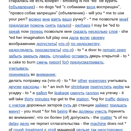
старалась не есть конфет - smoking is not *ed "не курить"
(
объявление
) - no dogs *ed "с собаками
вход
воспрещен",
"провоз собак запрещен" (объявление) - will you * me to use
your pen?
можно
мне
взять
вашу
ручку? - * me позвольте
мне
(
предлагая
помочь
снять
пальто
) -
perhaps
I may be *ed to
speak
now
теперь
позвольте мне
сказать
несколько
слов
- she
*ed her imagination full play она
дала
волю
своему
воображению
допустить
(
что-л
)
по недосмотру
;
недоглядеть
,
просмотреть
(
что-л
) - to * a door to
remain open
забыть
закрыть
дверь
,
случайно
оставить
дверь открытой - to *
a cake to burn
сжечь
пирог
(
for
)
предусматривать
;
учитывать
;
принимать
во
внимание
;
делать поправку на (что-л) - to * for
other
expenses
учитывать
другие
расходы
- to * an inch for
shrinkage
припустить
дюйм
на
усадку - to * a
gallon
for
leakage
скинуть
галлон
на утечку - it
will take
thirty
minutes
top get to the
station
, *ing for
traffic
delays
с учетом
дорожных заторов
путь
до станции
займет
тридцать
минут
- you must * for his
being
ill вы
должны
учесть
/принять
во внимание/, что он болен (of) допускать - the
matter
*s of no
delay
дело
не терпит отлагательства - the
machine
does not *
of
rough
treatment
с
этой
машиной
нельзя
так
неосторожно