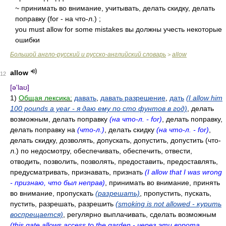
~ принимать во внимание, учитывать, делать скидку, делать
поправку (for - на что-л.) ;
you must allow for some mistakes вы должны учесть некоторые
ошибки
Большой англо-русский и русско-английский словарь
allow
>
allow
12
[ə'laʊ]
1)
Общая лексика:
давать
,
давать разрешение
,
дать
(I allow him
100 pounds a year - я даю ему по сто фунтов в год)
, делать
возможным, делать поправку
(на что-л. - for)
, делать поправку,
делать поправку на
(что-л.)
, делать скидку
(на что-л. - for)
,
делать скидку, дозволять, допускать, допустить, допустить (что-
л.) по недосмотру, обеспечивать, обеспечить, отвести,
отводить, позволить, позволять, предоставить, предоставлять,
предусматривать, признавать, признать
(I allow that I was wrong
- признаю, что был неправ)
, принимать во внимание, принять
во внимание, пропускать
(разрешать)
, пропустить, пускать,
пустить, разрешать, разрешить
(smoking is not allowed - курить
воспрещается)
, регулярно выплачивать, сделать возможным
(this gate allows access to the garden - через эти ворота