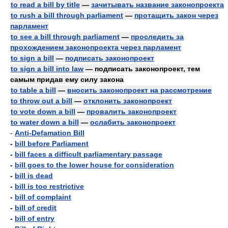
to read a bill by title
—
зачитывать название законопроекта
to rush a bill through parliament
—
протащить закон через
парламент
to see a bill through parliament
—
проследить за
прохождением законопроекта через парламент
to sign a bill
—
подписать законопроект
to sign a bill into law
— подписать законопроект, тем
самым придав ему силу закона
to table a bill
—
вносить законопроект на рассмотрение
to throw out a bill
—
отклонить законопроект
to vote down a bill
—
провалить законопроект
to water down a bill
—
ослабить законопроект
-
Anti-Defamation Bill
-
bill before Parliament
-
bill faces a difficult parliamentary passage
-
bill goes to the lower house for consideration
-
bill is dead
-
bill is too restrictive
-
bill of complaint
-
bill of credit
-
bill of entry