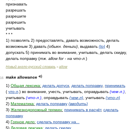
признавать
разрешать
разрешите
разрешить
учитывать
* * *
1) позволять 2) предоставлять, давать возможность, делать
возможным 3) давать
(обыкн. деньги)
, выдавать
(to)
4)
допускать 5) принимать во внимание, учитывать, делать скидку,
делать поправку (
тж. allow for - на что-л.
)
Новый англо-русский словарь
allow
>
make allowance
16
1)
Общая лексика:
делать допуск
,
делать поправку
,
принимать
(
что-л
.) во внимание, учесть, учитывать, оправдывать
(чем-л.)
,
учитывать
(что-л.)
, оправдывать
(чем-л)
, учитывать
(что-л)
2)
Математика:
делать поправку
(вводить)
3)
Железнодорожный термин:
принимать в расчёт
,
сделать
поправку
4)
Горное дело:
сделать поправку на...
5)
Деловая лексика:
делать скидку