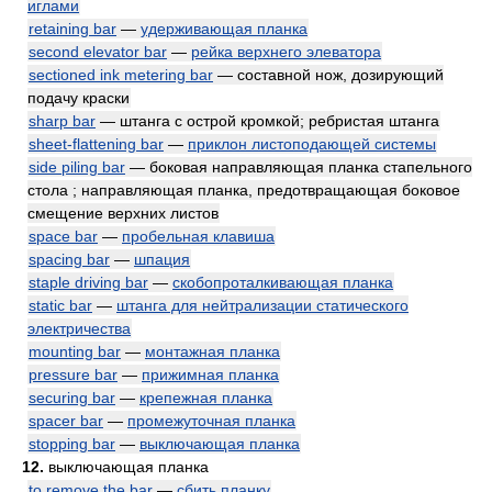
иглами
retaining bar
—
удерживающая планка
second elevator bar
—
рейка верхнего элеватора
sectioned ink metering bar
— составной нож, дозирующий
подачу краски
sharp bar
— штанга с острой кромкой; ребристая штанга
sheet-flattening bar
—
приклон листоподающей системы
side piling bar
— боковая направляющая планка стапельного
стола ; направляющая планка, предотвращающая боковое
смещение верхних листов
space bar
—
пробельная клавиша
spacing bar
—
шпация
staple driving bar
—
скобопроталкивающая планка
static bar
—
штанга для нейтрализации статического
электричества
mounting bar
—
монтажная планка
pressure bar
—
прижимная планка
securing bar
—
крепежная планка
spacer bar
—
промежуточная планка
stopping bar
—
выключающая планка
12.
выключающая планка
to remove the bar
—
сбить планку