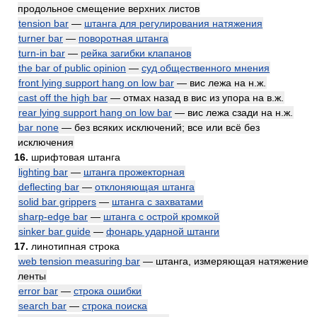
продольное смещение верхних листов
tension bar
—
штанга для регулирования натяжения
turner bar
—
поворотная штанга
turn-in bar
—
рейка загибки клапанов
the bar of public opinion
—
суд общественного мнения
front lying support hang on low bar
— вис лежа на н.ж.
cast off the high bar
— отмах назад в вис из упора на в.ж.
rear lying support hang on low bar
— вис лежа сзади на н.ж.
bar none
— без всяких исключений; все или всё без
исключения
16.
шрифтовая штанга
lighting bar
—
штанга прожекторная
deflecting bar
—
отклоняющая штанга
solid bar grippers
—
штанга с захватами
sharp-edge bar
—
штанга с острой кромкой
sinker bar guide
—
фонарь ударной штанги
17.
линотипная строка
web tension measuring bar
— штанга, измеряющая натяжение
ленты
error bar
—
строка ошибки
search bar
—
строка поиска