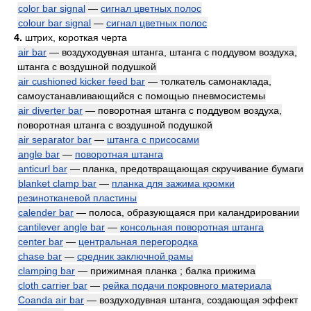
color bar signal
—
сигнал цветных полос
colour bar signal
—
сигнал цветных полос
4.
штрих, короткая черта
air bar
— воздуходувная штанга, штанга с поддувом воздуха,
штанга с воздушной подушкой
air cushioned kicker feed bar
— толкатель самонаклада,
самоустанавливающийся с помощью пневмосистемы
air diverter bar
— поворотная штанга с поддувом воздуха,
поворотная штанга с воздушной подушкой
air separator bar
—
штанга с присосами
angle bar
—
поворотная штанга
anticurl bar
— планка, предотвращающая скручивание бумаги
blanket clamp bar
—
планка для зажима кромки
резинотканевой пластины
calender bar
— полоса, образующаяся при каландрировании
cantilever angle bar
—
консольная поворотная штанга
center bar
—
центральная перегородка
chase bar
—
средник заключной рамы
clamping bar
— прижимная планка ; балка прижима
cloth carrier bar
—
рейка подачи покровного материала
Coanda air bar
— воздуходувная штанга, создающая эффект