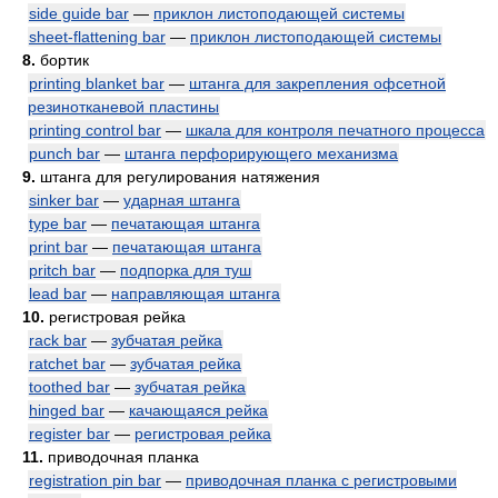
side guide bar
—
приклон листоподающей системы
sheet-flattening bar
—
приклон листоподающей системы
8.
бортик
printing blanket bar
—
штанга для закрепления офсетной
резинотканевой пластины
printing control bar
—
шкала для контроля печатного процесса
punch bar
—
штанга перфорирующего механизма
9.
штанга для регулирования натяжения
sinker bar
—
ударная штанга
type bar
—
печатающая штанга
print bar
—
печатающая штанга
pritch bar
—
подпорка для туш
lead bar
—
направляющая штанга
10.
регистровая рейка
rack bar
—
зубчатая рейка
ratchet bar
—
зубчатая рейка
toothed bar
—
зубчатая рейка
hinged bar
—
качающаяся рейка
register bar
—
регистровая рейка
11.
приводочная планка
registration pin bar
—
приводочная планка с регистровыми