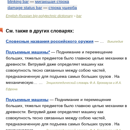
blinking bar
—
мигающая строка
damage status bar
—
строка ущерба
English-Russian big polytechnic dictionary
bar
>
См. также в других словарях:
Словесные названия российского оружия
— …
Википедия
Подъемные машины*
— Поднимание и перемещение
больших, тяжелых предметов было главною целью механики в
древности. Витрувий даже определяет машину как
совокупность тесно связанных между собою частей,
предназначенную для подъема самых больших грузов . На
механическую… …
Энциклопедический словарь Ф.А. Брокгауза и И.А.
Ефрона
Подъемные машины
— Поднимание и перемещение
больших, тяжелых предметов было главною целью механики в
древности. Витрувий даже определяет машину как
совокупность тесно связанных между собою частей,
предназначенную для подъема самых больших грузов . На