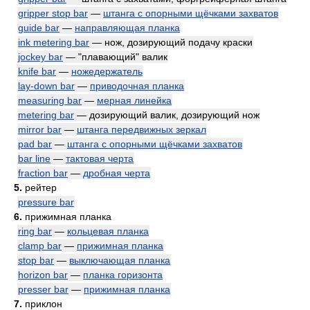
gripper stop bar
—
штанга с опорными щёчками захватов
guide bar
—
направляющая планка
ink metering bar
— нож, дозирующий подачу краски
jockey bar
— "плавающий" валик
knife bar
—
ножедержатель
lay-down bar
—
приводочная планка
measuring bar
—
мерная линейка
metering bar
— дозирующий валик, дозирующий нож
mirror bar
—
штанга передвижных зеркал
pad bar
—
штанга с опорными щёчками захватов
bar line
—
тактовая черта
fraction bar
—
дробная черта
5.
рейтер
pressure bar
6.
прижимная планка
ring bar
—
кольцевая планка
clamp bar
—
прижимная планка
stop bar
—
выключающая планка
horizon bar
—
планка горизонта
presser bar
—
прижимная планка
7.
приклон