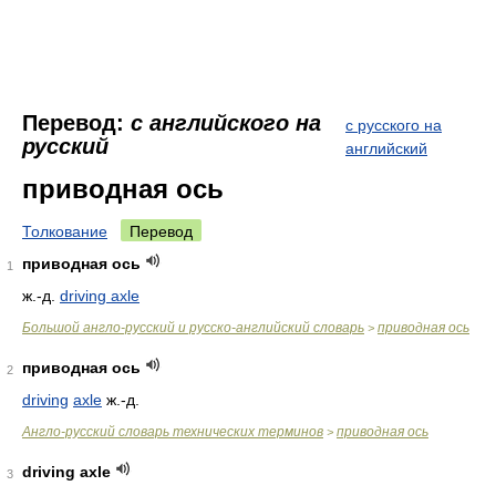
Перевод:
с английского на
с русского на
русский
английский
приводная ось
Толкование
Перевод
приводная ось
1
ж.-д.
driving axle
Большой англо-русский и русско-английский словарь
приводная ось
>
приводная ось
2
driving
axle
ж.-д.
Англо-русский словарь технических терминов
приводная ось
>
driving axle
3