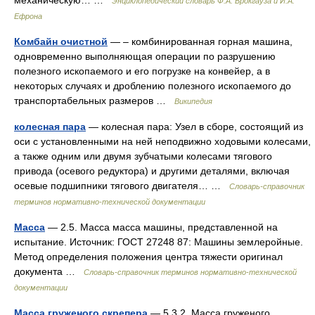
механическую… …
Энциклопедический словарь Ф.А. Брокгауза и И.А.
Ефрона
Комбайн очистной
— – комбинированная горная машина,
одновременно выполняющая операции по разрушению
полезного ископаемого и его погрузке на конвейер, а в
некоторых случаях и дроблению полезного ископаемого до
транспортабельных размеров …
Википедия
колесная пара
— колесная пара: Узел в сборе, состоящий из
оси с установленными на ней неподвижно ходовыми колесами,
а также одним или двумя зубчатыми колесами тягового
привода (осевого редуктора) и другими деталями, включая
осевые подшипники тягового двигателя… …
Словарь-справочник
терминов нормативно-технической документации
Масса
— 2.5. Масса масса машины, представленной на
испытание. Источник: ГОСТ 27248 87: Машины землеройные.
Метод определения положения центра тяжести оригинал
документа …
Словарь-справочник терминов нормативно-технической
документации
Масса груженого скрепера
— 5.3.2. Масса груженого