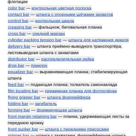
флотации
color bar
—
контрольная цветная полоска
contact bar
—
штанга с опорными щёчками захватов
control bar
—
контрольная шкала
creasing bar
— фальцнож; биговальная планка
cross bar
—
средний марзан
cylinder packing tension bar
—
штанга для натяжения декеля
delivery bar
— штанга приёмно-выводного транспортёра,
листовыводная штанга с захватами
distributor bar
—
распределительная рейка
drop bar
—
приклон
equalizer bar
— выравнивающая планка; стабилизирующая
штанга
feed bar
— подающая планка; толкатель самонаклада
film locating bar
—
прижимная планка для фотоплёнки
flying gripper bar
—
штанга форгрейфера
folding bar
—
загибатель
forming bar
—
формирующая штанга
front margin retaining bar
— планка, удерживающая листы за
переднюю кромку
front sucker bar
—
штанга с передними присосами
gripper bar
— штанга с захватами, форгрейферная штанга