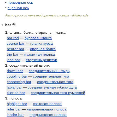
•
приводная ось
•
сцепная ось
Англо-русский железнодорожный словарь
driving axle
>
bar
7
1.
штанга; балка, стержень; планка
bar rod
—
буровая штанга
course bar
—
планка курса
bearer bar
—
опорная балка
trip bar
—
нажимная планка
lace bar
—
стержень решетки
2.
соединительный штрих
dowel bar
—
соединительный штырь
coupling bar
—
соединительная тяга
connecting bar
—
соединительная тяга
labial bar
—
соединительная губная дуга
tiller tie bar
—
соединительная тяга румпелей
3.
полоса
highlight bar
—
световая полоса
ruler bar
—
направляющая полоса
leader bar
—
предчистовая полоса