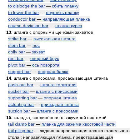
to dislodge the bar
—
сбить планку
to lower the bar
—
опустить планку
conductor bar
—
направляющая планка
course deviation bar
—
планка курса
13.
штанга с опорными щёчками захватов
strike bar
—
высекальная штанга
stem bar
—
нос
dolly bar
—
захват
rest bar
—
опорный брус
pivot bar
—
ось поворота
support bar
—
опорная балка
14.
штанга с присосами, присасывающая штанга
push-out bar
—
штанга толкателя
sucker bar
—
штанга с присосами
supporting bar
—
опорная штанга
actuating bar
—
приводная штанга
suction bar
—
штанга с присосами
15.
колодка, соединённая с вакуумной системой
tail clamp bar
—
планка для зажима хвостовой части
tail piling bar
— задняя направляющая планка стапельного
стола ; направляющая планка, предотвращающая