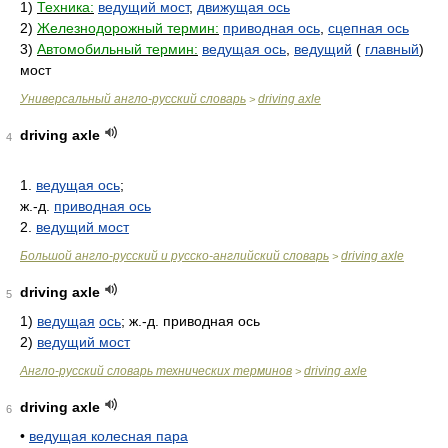
1)
Техника:
ведущий мост
,
движущая ось
2)
Железнодорожный термин:
приводная ось
,
сцепная ось
3)
Автомобильный термин:
ведущая ось
,
ведущий
(
главный
)
мост
Универсальный англо-русский словарь
driving axle
>
driving axle
4
1.
ведущая ось
;
ж.-д.
приводная ось
2.
ведущий мост
Большой англо-русский и русско-английский словарь
driving axle
>
driving axle
5
1)
ведущая
ось
; ж.-д. приводная ось
2)
ведущий мост
Англо-русский словарь технических терминов
driving axle
>
driving axle
6
•
ведущая колесная пара