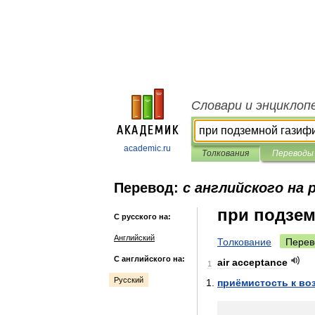
Словари и энциклоп
academic.ru
Толкования
Переводы
Перевод:
с английского на 
при подзем
С русского на:
Английский
Толкование
Перев
С английского на:
air
acceptance
1
Русский
приёмистость
к
во