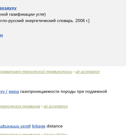
воздуху
мной
газификации
угля
)
нгло
-
русский
энергетический
словарь
.
2006
г
.]
ом
нормативно
-
технической
терминологии
air
acceptance
>
уху
(
мера
газопроницаемости
породы
при
подземной
технических
терминов
air
acceptance
>
ификации
угля
)
linkage
distance
технических
терминов
длина
сбойки
>