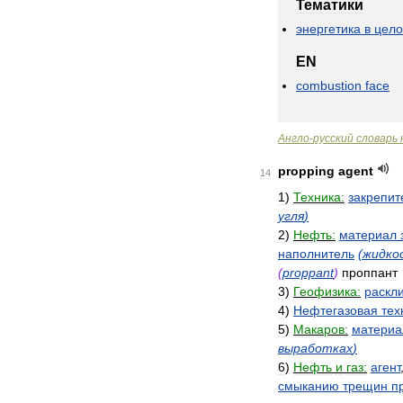
Тематики
энергетика
в
цел
EN
combustion
face
Англо
-
русский
словарь
propping
agent
14
1
)
Техника:
закрепит
угля
)
2
)
Нефть:
материал
наполнитель
(
жидко
(
proppant
)
проппант
3
)
Геофизика:
раскл
4
)
Нефтегазовая
тех
5
)
Макаров:
материа
выработках
)
6
)
Нефть
и
газ:
агент
смыканию
трещин
п