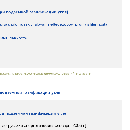
ри
подземной
газификации
угля
)
e
.
ru
/
anglo
_
russkiy
_
slovar
_
neftegazovoy
_
promyishlennosti
/
]
омышленность
нормативно
-
технической
терминологии
fire
channel
>
подземной
газификации
угля
ри
подземной
газификации
угля
нгло
-
русский
энергетический
словарь
.
2006
г
.]