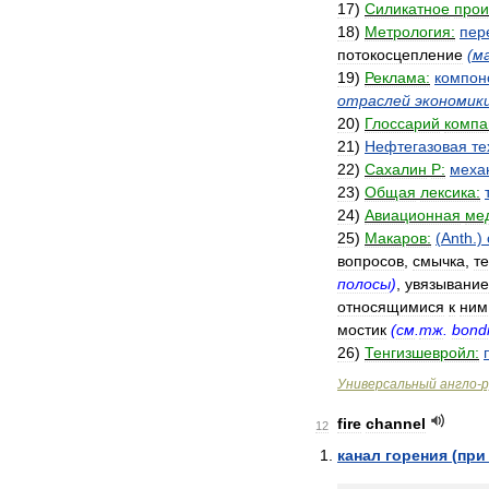
17
)
Силикатное
прои
18
)
Метрология:
пер
потокосцепление
(
м
19
)
Реклама:
компон
отраслей
экономик
20
)
Глоссарий
компа
21
)
Нефтегазовая
те
22
)
Сахалин
Р:
меха
23
)
Общая
лексика:
24
)
Авиационная
ме
25
)
Макаров:
(
Anth
.)
вопросов
,
смычка
,
т
полосы
)
,
увязывание
относящимися
к
ним
мостик
(
см
.
тж
.
bond
26
)
Тенгизшевройл:
Универсальный
англо
-
р
fire
channel
12
канал
горения
(
при