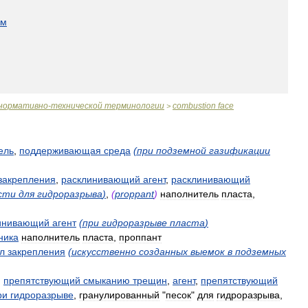
ом
нормативно
-
технической
терминологии
combustion
face
>
ель
,
поддерживающая
среда
(
при
подземной
газификации
закрепления
,
расклинивающий
агент
,
расклинивающий
сти
для
гидроразрыва
)
,
(
proppant
)
наполнитель
пласта
,
инивающий
агент
(
при
гидроразрыве
пласта
)
ника
наполнитель
пласта
,
проппант
л
закрепления
(
искусственно
созданных
выемок
в
подземных
,
препятствующий
смыканию
трещин
,
агент
,
препятствующий
ри
гидроразрыве
,
гранулированный
"
песок
"
для
гидроразрыва
,