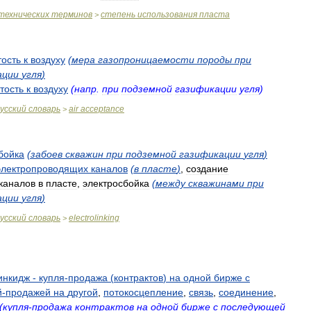
технических
терминов
степень
использования
пласта
>
ость
к
воздуху
(
мера
газопроницаемости
породы
при
ации
угля
)
тость
к
воздуху
(
напр
.
при
подземной
газификации
угля
)
усский
словарь
air
acceptance
>
бойка
(
забоев
скважин
при
подземной
газификации
угля
)
электропроводящих
каналов
(
в
пласте
)
,
создание
каналов
в
пласте
,
электросбойка
(
между
скважинами
при
ации
угля
)
усский
словарь
electrolinking
>
инкидж
-
купля
-
продажа
(
контрактов
)
на
одной
бирже
с
й
-
продажей
на
другой
,
потокосцепление
,
связь
,
соединение
,
(
купля
-
продажа
контрактов
на
одной
бирже
с
последующей