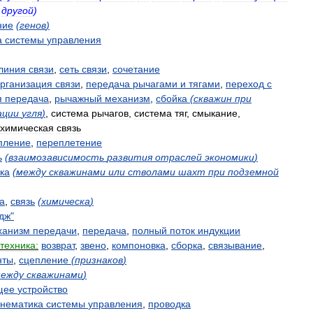
другой
)
ние
(
генов
)
а
системы
управления
линия
связи
,
сеть
связи
,
сочетание
рганизация
связи
,
передача
рычагами
и
тягами
,
переход
с
я
передача
,
рычажный
механизм
,
сбойка
(
скважин
при
ации
угля
)
,
система
рычагов
,
система
тяг
,
смыкание
,
химическая
связь
пление
,
переплетение
ь
(
взаимозависимость
развития
отраслей
экономики
)
ка
(
между
скважинами
или
стволами
шахт
при
подземной
га
,
связь
(
химическа
)
дж
"
ханизм
передачи
,
передача
,
полный
поток
индукции
техника:
возврат
,
звено
,
компоновка
,
сборка
,
связывание
,
нты
,
сцепление
(
признаков
)
ежду
скважинами
)
щее
устройство
инематика
системы
управления
,
проводка