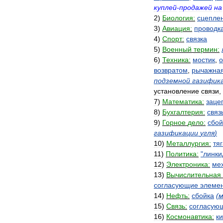
куплей
-
продажей
на
2
)
Биология:
сцепле
3
)
Авиация:
проводк
4
)
Спорт:
связка
5
)
Военный
термин:
6
)
Техника:
мостик
,
о
возвратом
,
рычажна
подземной
газифик
установление
связи
,
7
)
Математика:
заце
8
)
Бухгалтерия:
связ
9
)
Горное
дело:
сбой
газификации
угля
)
10
)
Металлургия:
тя
11
)
Политика:
"
линки
12
)
Электроника:
ме
13
)
Вычислительная
согласующие
элеме
14
)
Нефть:
сбойка
(
м
15
)
Связь:
согласую
16
)
Космонавтика:
к