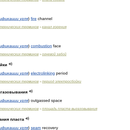
ификации
угля
)
fire
channel
технических
терминов
канал
горения
>
ификации
угля
)
combustion
face
технических
терминов
огневой
забой
>
ойки
ификации
угля
)
electrolinking
period
технических
терминов
период
электросбойки
>
газовывания
ификации
угля
)
outgassed
space
технических
терминов
площадь
пласта
выгазовывания
>
ания
пласта
ификации
угля
)
seam
recovery