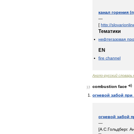
канал
горения
(
п
—
[
http:
//
slovarionlin
Тематики
нефтегазовая
пр
EN
fire
channel
Англо
-
русский
словарь
combustion
face
13
огневой
забой
при
огневой
забой
п
—
[
А
.
С
.
Гольдберг
.
А