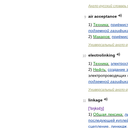
Англо
-
русский
словарь
air
acceptance
9
1
)
Техника:
приёмист
подземной
газифик
2
)
Макаров:
приёмис
Универсальный
англо
-
р
electrolinking
10
1
)
Техника:
электрос
2
)
Нефть:
создание
электропроводящих
подземной
газифик
Универсальный
англо
-
р
linkage
11
['
lɪŋkɪdʒ
]
1
)
Общая
лексика:
л
последующей
купле
сцепление
,
линкидж