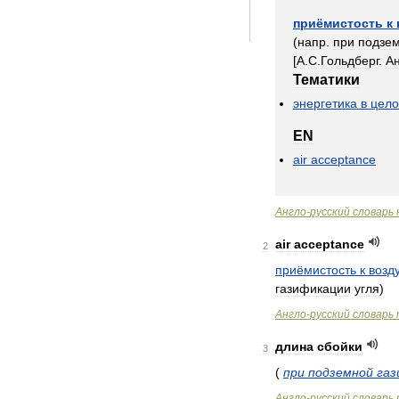
приёмистость
к
(
напр
.
при
подзе
[
А
.
С
.
Гольдберг
.
А
Тематики
энергетика
в
цел
EN
air
acceptance
Англо
-
русский
словарь
air
acceptance
2
приёмистость
к
возд
газификации
угля
)
Англо
-
русский
словарь
длина
сбойки
3
(
при
подземной
газ
Англо
-
русский
словарь