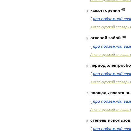
канал
горения
4
(
при
подземной
газ
Англо
-
русский
словарь
огневой
забой
5
(
при
подземной
газ
Англо
-
русский
словарь
период
электросб
6
(
при
подземной
газ
Англо
-
русский
словарь
площадь
пласта
вы
7
(
при
подземной
газ
Англо
-
русский
словарь
степень
использов
8
(
при
подземной
газ