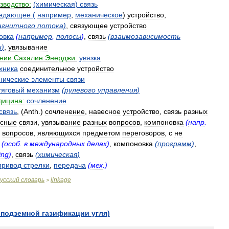
зводство:
(
химическая
)
связь
едающее
(
например
,
механическое
)
устройство
,
агнитного
потока
)
,
связующее
устройство
овка
(
например
,
полосы
)
,
связь
(
взаимозависимость
и
)
,
увязывание
нии
Сахалин
Энерджи:
увязка
хника
соединительное
устройство
нические
элементы
связи
тяговый
механизм
(
рулевого
управления
)
дицина:
сочленение
связь
, (
Anth
.)
сочленение
,
навесное
устройство
,
связь
разных
есные
связи
,
увязывание
разных
вопросов
,
компоновка
(
напр
.
вопросов
,
являющихся
предметом
переговоров
,
с
не
(
особ
.
в
международных
делах
)
,
компоновка
(
программ
)
,
ing
)
,
связь
(
химическая
)
привод
стрелки
,
передача
(
мех
.)
усский
словарь
linkage
>
подземной
газификации
угля
)