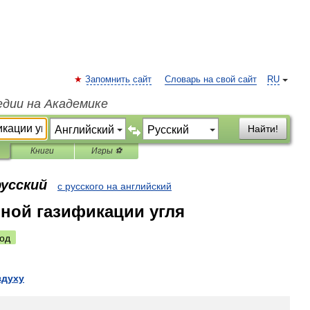
Запомнить сайт
Словарь на свой сайт
RU
едии на Академике
Найти!
Книги
Игры ⚽
русский
с русского на английский
ной газификации угля
од
здуху