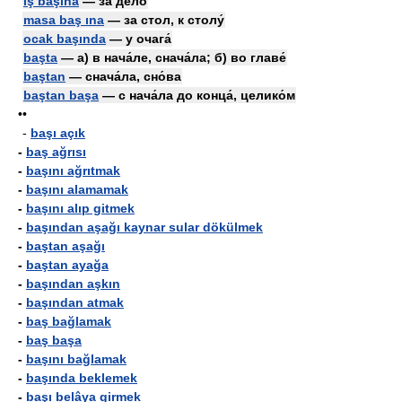
iş başına
— за де́ло
masa baş ına
— за стол, к столу́
ocak başında
— у очага́
başta
— а) в нача́ле, снача́ла; б) во главе́
baştan
— снача́ла, сно́ва
baştan başa
— с нача́ла до конца́, целико́м
••
-
başı açık
-
baş ağrısı
-
başını ağrıtmak
-
başını alamamak
-
başını alıp gitmek
-
başından aşağı kaynar sular dökülmek
-
baştan aşağı
-
baştan ayağa
-
başından aşkın
-
başından atmak
-
baş bağlamak
-
baş başa
-
başını bağlamak
-
başında beklemek
-
başı belâya girmek