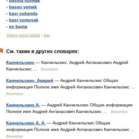
-
başına vurmak
-
başını yemek
-
başı yukarıda
-
başı yumuşak
-
en başta
Türkçe-rusça sözlük
baş
>
См. также в других словарях:
Канчельскис
— Канчельскис, Андрей Антанасович Андрей
Канчельскис …
Википедия
Канчельскис, Андрей
— Андрей Канчельскис Общая
информация Полное имя Андрей Антанасович Канчельскис …
Википедия
Канчельскис А.
— Андрей Канчельскис Общая информация
Полное имя Андрей Антанасович Канчельскис …
Википедия
Канчельскис А. А.
— Андрей Канчельскис Общая
информация Полное имя Андрей Антанасович Канчельскис …
Википедия