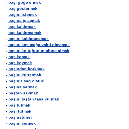
-
başı göğe ermek
-
baş göstermek
-
başını istemek
-
başına iş açmak
-
baş kaldırmak
-
baş kaldırmamak
-
başını kaldıramamak
-
başını kaşımağa vakti olmamak
-
başını koltuğunun altına almak
-
baş komak
-
baş koymak
-
başından korkmak
-
başını kurtarmak
-
başınız sağ olsun!
-
başına sarmak
-
baştan savmak
-
başını taştan taşa vurmak
-
baş tutmak
-
başı tutmak
-
baş üstüne!
-
başını vermek