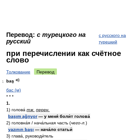
Перевод:
с турецкого на
с русского на
русский
турецкий
при перечислении как счётное
слово
Толкование
Перевод
baş
1
бас (м)
* * *
1.
1)
голова́
тж.
перен.
başım ağrıyor
— у меня́ боли́т голова́
2)
головна́я / нача́льная часть
(
чего-л.
)
yazının başı
— нача́ло статьи́
3)
глава́, руководи́тель