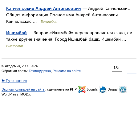
Канчельскис Андрей Антанасович
— Андрей Канчельскис
Общая информация Полное имя Андрей Антанасович
Канчельскис …
Википедия
Ишимбай
— Запрос «Ишимбай» перенаправляется сюда; см.
также другие значения. Город Ишимбай башк. Ишембай …
Википедия
© Академик, 2000-2026
18+
Обратная связь:
Техподдержка
,
Реклама на сайте
👣 Путешествия
Экспорт словарей на сайты
, сделанные на PHP,
Joomla,
Drupal,
WordPress, MODx.