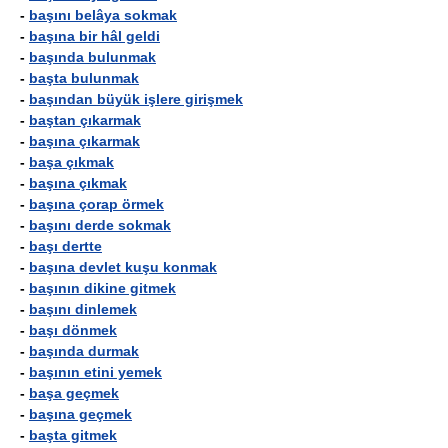
-
başını belâya sokmak
-
başına bir hâl geldi
-
başında bulunmak
-
başta bulunmak
-
başından büyük işlere girişmek
-
baştan çıkarmak
-
başına çıkarmak
-
başa çıkmak
-
başına çıkmak
-
başına çorap örmek
-
başını derde sokmak
-
başı dertte
-
başına devlet kuşu konmak
-
başının dikine gitmek
-
başını dinlemek
-
başı dönmek
-
başında durmak
-
başının etini yemek
-
başa geçmek
-
başına geçmek
-
başta gitmek