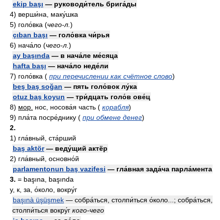
ekip başı
— руководи́тель брига́ды
4)
верши́на, маку́шка
5)
голо́вка
(
чего-л.
)
çıban başı
— голо́вка чи́рья
6)
нача́ло
(
чего-л.
)
ay başında
— в нача́ле ме́сяца
hafta başı
— нача́ло неде́ли
7)
голо́вка
(
при перечислении как счётное слово
)
beş baş soğan
— пять голо́вок лу́ка
otuz baş koyun
— три́дцать голо́в ове́ц
8)
мор.
нос, носова́я часть
(
корабля
)
9)
пла́та посре́днику
(
при обмене денег
)
2.
1)
гла́вный, ста́рший
baş aktör
— веду́щий актёр
2)
гла́вный, основно́й
parlamentonun baş vazifesi
— гла́вная зада́ча парла́мента
3.
= başına, başında
у, к, за, о́коло, вокру́г
başınà üşüşmek
— собра́ться, столпи́ться о́коло...; собра́ться,
столпи́ться вокру́г
кого-чего