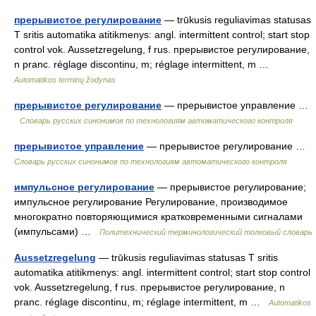
прерывистое регулирование
— trūkusis reguliavimas statusas
T sritis automatika atitikmenys: angl. intermittent control; start stop
control vok. Aussetzregelung, f rus. прерывистое регулирование,
n pranc. réglage discontinu, m; réglage intermittent, m …
Automatikos terminų žodynas
прерывистое регулирование
— прерывистое управление …
Словарь русских синонимов по технологиям автоматического контроля
прерывистое управление
— прерывистое регулирование …
Словарь русских синонимов по технологиям автоматического контроля
импульсное регулирование
— прерывистое регулирование;
импульсное регулирование Регулирование, производимое
многократно повторяющимися кратковременными сигналами
(импульсами) …
Политехнический терминологический толковый словарь
Aussetzregelung
— trūkusis reguliavimas statusas T sritis
automatika atitikmenys: angl. intermittent control; start stop control
vok. Aussetzregelung, f rus. прерывистое регулирование, n
pranc. réglage discontinu, m; réglage intermittent, m …
Automatikos