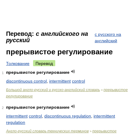
Перевод:
с английского на
с русского на
русский
английский
прерывистое регулирование
Толкование
Перевод
прерывистое регулирование
1
discontinuous control
,
intermittent
control
Большой англо-русский и русско-английский словарь
прерывистое
>
регулирование
прерывистое регулирование
2
intermittent
control
,
discontinuous regulation
,
intermittent
regulation
Англо-русский словарь технических терминов
прерывистое
>