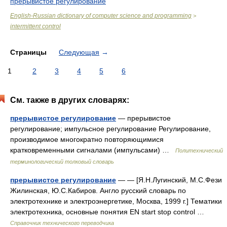
прерывистое регулирование
English-Russian dictionary of computer science and programming
>
intermittent control
Страницы
Следующая
→
1
2
3
4
5
6
См. также в других словарях:
прерывистое регулирование
— прерывистое
регулирование; импульсное регулирование Регулирование,
производимое многократно повторяющимися
кратковременными сигналами (импульсами) …
Политехнический
терминологический толковый словарь
прерывистое регулирование
— — [Я.Н.Лугинский, М.С.Фези
Жилинская, Ю.С.Кабиров. Англо русский словарь по
электротехнике и электроэнергетике, Москва, 1999 г.] Тематики
электротехника, основные понятия EN start stop control …
Справочник технического переводчика