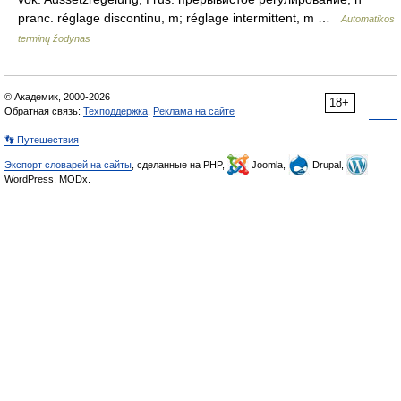
pranc. réglage discontinu, m; réglage intermittent, m …
Automatikos
terminų žodynas
© Академик, 2000-2026
18+
Обратная связь:
Техподдержка
,
Реклама на сайте
👣 Путешествия
Экспорт словарей на сайты
, сделанные на PHP,
Joomla,
Drupal,
WordPress, MODx.