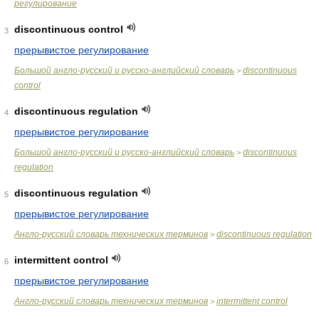
регулирование
discontinuous control
3
прерывистое регулирование
Большой англо-русский и русско-английский словарь
discontinuous
>
control
discontinuous regulation
4
прерывистое регулирование
Большой англо-русский и русско-английский словарь
discontinuous
>
regulation
discontinuous regulation
5
прерывистое регулирование
Англо-русский словарь технических терминов
discontinuous regulation
>
intermittent control
6
прерывистое регулирование
Англо-русский словарь технических терминов
intermittent control
>