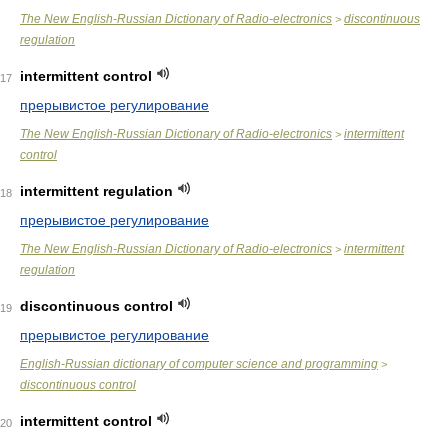
The New English-Russian Dictionary of Radio-electronics
discontinuous
>
regulation
intermittent control
17
прерывистое регулирование
The New English-Russian Dictionary of Radio-electronics
intermittent
>
control
intermittent regulation
18
прерывистое регулирование
The New English-Russian Dictionary of Radio-electronics
intermittent
>
regulation
discontinuous control
19
прерывистое регулирование
English-Russian dictionary of computer science and programming
>
discontinuous control
intermittent control
20