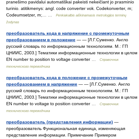
pranešimo pavidalui automatiškai pakeisti nekeičiant jo prasminio
turinio. atitikmenys: angl. code converter vok. Codekonverter, m;
Codeumsetzer, m;… …
Penkiakalbis aiškinamasis metrologijos terminų
žodynas
преобразователь кода в напряжение с промежуточным
преобразованием в положение
— — [Л.Г.Суменко. Англо
русский словарь по информационным технологиям. М.: ГП
ЦНИИС, 2003.] Тематики информационные технологии в целом
EN number to position to voltage converter …
Справочник
технического переводчика
преобразователь кода в положение с промежуточным
преобразованием в напряжение
— — [Л.Г.Суменко. Англо
русский словарь по информационным технологиям. М.: ГП
ЦНИИС, 2003.] Тематики информационные технологии в целом
EN number to voltage to position converter …
Справочник
технического переводчика
преобразователь (представления информации)
—
преобразователь Функциональная единица, изменяющая
представление информации. Примечание Примером