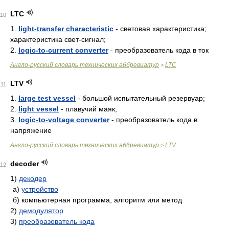
LTC
110
1.
light-transfer characteristic
- световая характеристика;
характеристика свет-сигнал;
2.
logic-to-current converter
- преобразователь кода в ток
Англо-русский словарь технических аббревиатур
LTC
>
LTV
111
1.
large test vessel
- большой испытательный резервуар;
2.
light vessel
- плавучий маяк;
3.
logic-to-voltage converter
- преобразователь кода в
напряжение
Англо-русский словарь технических аббревиатур
LTV
>
decoder
112
1)
декодер
а)
устройство
б)
компьютерная программа, алгоритм или метод
2)
демодулятор
3)
преобразователь кода