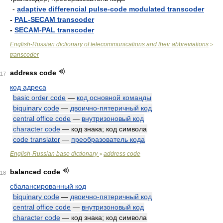
-
adaptive differencial pulse-code modulated transcoder
-
PAL-SECAM transcoder
-
SECAM-PAL transcoder
English-Russian dictionary of telecommunications and their abbreviations
>
transcoder
address code
117
код адреса
basic order code
—
код основной команды
biquinary code
—
двоично-пятеричный код
central office code
—
внутризоновый код
character code
— код знака; код символа
code translator
—
преобразователь кода
English-Russian base dictionary
address code
>
balanced code
118
сбалансированный код
biquinary code
—
двоично-пятеричный код
central office code
—
внутризоновый код
character code
— код знака; код символа