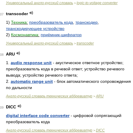
Универсальный англо-русский словарь
logic-to-voltage converter
>
transcoder
07
1)
Техника:
преобразователь кода
,
транскодер
,
транскодирующее устройство
2)
Космонавтика:
приёмник-шифратор
Универсальный англо-русский словарь
transcoder
>
ARU
08
1.
audio response unit
- акустическое ответное устройство;
преобразователь кода в речевой ответ; устройство речевого
вывода; устройство речевого ответа;
2.
automatic range unit
- блок автоматического сопровождения
по дальности
Англо-русский словарь технических аббревиатур
ARU
>
DICC
09
digital interface code converter
- цифровой сопрягающий
преобразователь кода
Англо-русский словарь технических аббревиатур
DICC
>