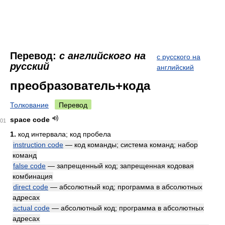
Перевод:
с английского на
с русского на
русский
английский
преобразователь+кода
Толкование
Перевод
space code
01
1.
код интервала; код пробела
instruction code
— код команды; система команд; набор
команд
false code
— запрещенный код; запрещенная кодовая
комбинация
direct code
— абсолютный код; программа в абсолютных
адресах
actual code
— абсолютный код; программа в абсолютных
адресах