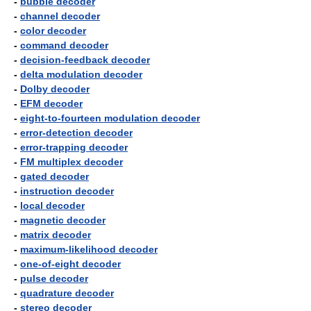
-
bubble decoder
-
channel decoder
-
color decoder
-
command decoder
-
decision-feedback decoder
-
delta modulation decoder
-
Dolby decoder
-
EFM decoder
-
eight-to-fourteen modulation decoder
-
error-detection decoder
-
error-trapping decoder
-
FM multiplex decoder
-
gated decoder
-
instruction decoder
-
local decoder
-
magnetic decoder
-
matrix decoder
-
maximum-likelihood decoder
-
one-of-eight decoder
-
pulse decoder
-
quadrature decoder
-
stereo decoder