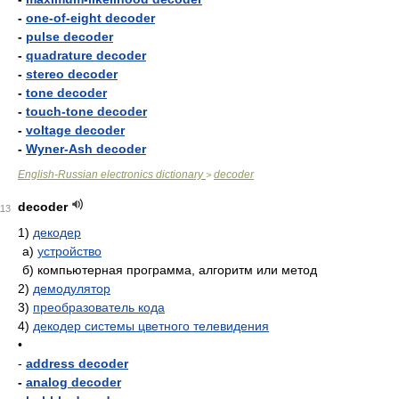
-
one-of-eight decoder
-
pulse decoder
-
quadrature decoder
-
stereo decoder
-
tone decoder
-
touch-tone decoder
-
voltage decoder
-
Wyner-Ash decoder
English-Russian electronics dictionary
decoder
>
decoder
113
1)
декодер
а)
устройство
б)
компьютерная программа, алгоритм или метод
2)
демодулятор
3)
преобразователь кода
4)
декодер системы цветного телевидения
•
-
address decoder
-
analog decoder