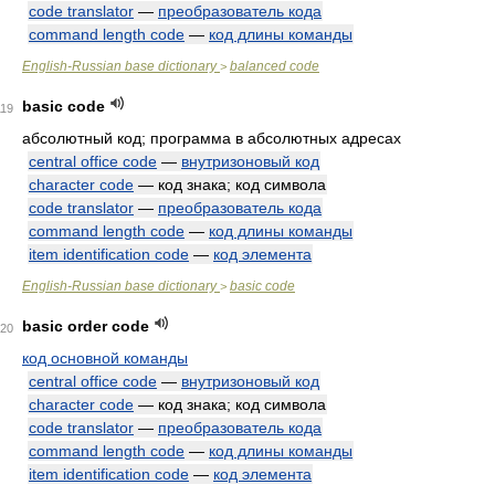
code translator
—
преобразователь кода
command length code
—
код длины команды
English-Russian base dictionary
balanced code
>
basic code
119
абсолютный код; программа в абсолютных адресах
central office code
—
внутризоновый код
character code
— код знака; код символа
code translator
—
преобразователь кода
command length code
—
код длины команды
item identification code
—
код элемента
English-Russian base dictionary
basic code
>
basic order code
20
код основной команды
central office code
—
внутризоновый код
character code
— код знака; код символа
code translator
—
преобразователь кода
command length code
—
код длины команды
item identification code
—
код элемента