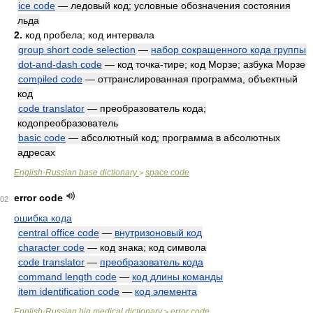
ice code
— ледовый код; условные обозначения состояния
льда
2.
код пробела; код интервала
group short code selection
—
набор сокращенного кода группы
dot-and-dash code
— код точка-тире; код Морзе; азбука Морзе
compiled code
— оттранслированная программа, объектный
код
code translator
— преобразователь кода;
кодопреобразователь
basic code
— абсолютный код; программа в абсолютных
адресах
English-Russian base dictionary
space code
>
error code
02
ошибка кода
central office code
—
внутризоновый код
character code
— код знака; код символа
code translator
—
преобразователь кода
command length code
—
код длины команды
item identification code
—
код элемента
English-Russian big medical dictionary
error code
>