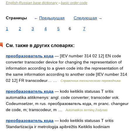
English-Russian base dictionary
basic order code
>
Страницы
←
Предыдущая
Следующая
→
1
2
3
4
5
6
7
См. также в других словарях:
преобразователь кода
— [IEV number 314 02 12] EN code
converter transcoder device for changing the representation of
information according to a given code into the representation of
the same information according to another code [IEV number 314
02 12] FR transcodeur… …
Справочник технического переводчика
преобразователь кода
— kodo keitiklis statusas T sritis
automatika atitikmenys: angl. code converter; transcoder vok.
Codeumsetzer, m rus. преобразователь кода, m pranc. changeur
de code, m; transcodeur, m …
Automatikos terminų žodynas
преобразователь кода
— kodo keitiklis statusas T sritis
Standartizacija ir metrologija apibrėžtis Keitiklis kodiniam