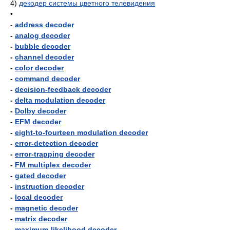
4)
декодер системы цветного телевидения
•
-
address decoder
-
analog decoder
-
bubble decoder
-
channel decoder
-
color decoder
-
command decoder
-
decision-feedback decoder
-
delta modulation decoder
-
Dolby decoder
-
EFM decoder
-
eight-to-fourteen modulation decoder
-
error-detection decoder
-
error-trapping decoder
-
FM multiplex decoder
-
gated decoder
-
instruction decoder
-
local decoder
-
magnetic decoder
-
matrix decoder
-
maximum-likelihood decoder