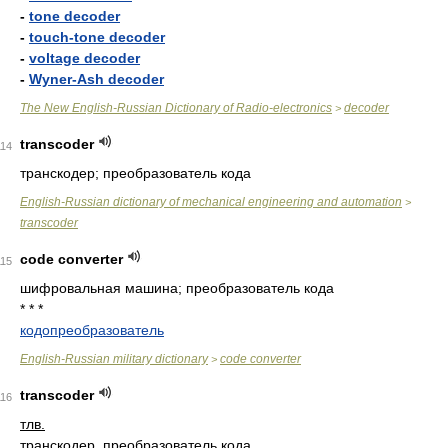
-
tone decoder
-
touch-tone decoder
-
voltage decoder
-
Wyner-Ash decoder
The New English-Russian Dictionary of Radio-electronics
decoder
>
transcoder
114
транскодер; преобразователь кода
English-Russian dictionary of mechanical engineering and automation
>
transcoder
code converter
115
шифровальная машина; преобразователь кода
* * *
кодопреобразователь
English-Russian military dictionary
code converter
>
transcoder
116
тлв.
транскодер, преобразователь кода