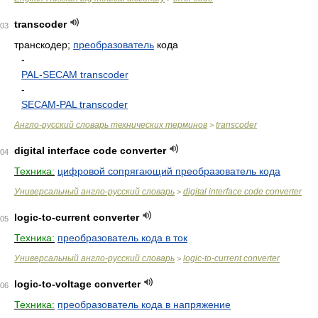
transcoder
03
транскодер;
преобразователь
кода
-
PAL-SECAM transcoder
-
SECAM-PAL transcoder
Англо-русский словарь технических терминов
transcoder
>
digital interface code converter
04
Техника:
цифровой сопрягающий преобразователь кода
Универсальный англо-русский словарь
digital interface code converter
>
logic-to-current converter
05
Техника:
преобразователь кода в ток
Универсальный англо-русский словарь
logic-to-current converter
>
logic-to-voltage converter
06
Техника:
преобразователь кода в напряжение