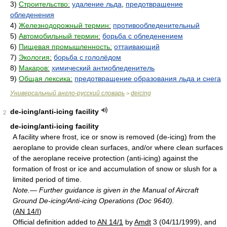
3)
Строительство:
удаление льда
,
предотвращение
обледенения
4)
Железнодорожный термин:
противообледенительный
5)
Автомобильный термин:
борьба с обледенением
6)
Пищевая промышленность:
оттаивающий
7)
Экология:
борьба с гололёдом
8)
Макаров:
химический антиобледенитель
9)
Общая лексика:
предотвращение образования льда и снега
Универсальный англо-русский словарь
deicing
>
de-icing/anti-icing facility
2
de-icing/anti-icing facility
A facility where frost, ice or snow is removed (de-icing) from the
aeroplane to provide clean surfaces, and/or where clean surfaces
of the aeroplane receive protection (anti-icing) against the
formation of frost or ice and accumulation of snow or slush for a
limited period of time.
Note.— Further guidance is given in the Manual of Aircraft
Ground De-icing/Anti-icing Operations (Doc 9640).
(
AN 14/I
)
Official definition added to
AN 14/1
by
Amdt
3 (04/11/1999), and