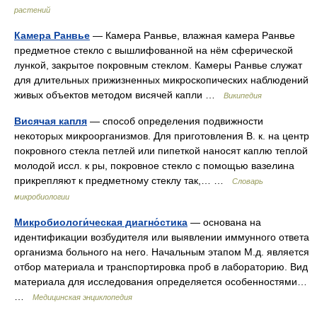
растений
Камера Ранвье
— Камера Ранвье, влажная камера Ранвье
предметное стекло с вышлифованной на нём сферической
лункой, закрытое покровным стеклом. Камеры Ранвье служат
для длительных прижизненных микроскопических наблюдений
живых объектов методом висячей капли …
Википедия
Висячая капля
— способ определения подвижности
некоторых микроорганизмов. Для приготовления В. к. на центр
покровного стекла петлей или пипеткой наносят каплю теплой
молодой иссл. к ры, покровное стекло с помощью вазелина
прикрепляют к предметному стеклу так,… …
Словарь
микробиологии
Микробиологи́ческая диагно́стика
— основана на
идентификации возбудителя или выявлении иммунного ответа
организма больного на него. Начальным этапом М.д. является
отбор материала и транспортировка проб в лабораторию. Вид
материала для исследования определяется особенностями…
…
Медицинская энциклопедия