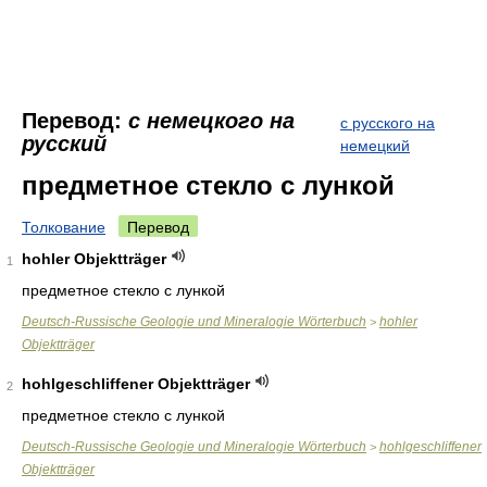
Перевод:
с немецкого на
с русского на
русский
немецкий
предметное стекло с лункой
Толкование
Перевод
hohler Objektträger
1
предметное стекло с лункой
Deutsch-Russische Geologie und Mineralogie Wörterbuch
hohler
>
Objektträger
hohlgeschliffener Objektträger
2
предметное стекло с лункой
Deutsch-Russische Geologie und Mineralogie Wörterbuch
hohlgeschliffener
>
Objektträger