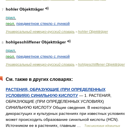
hohler Objektträger
7
прил.
геол.
предметное стекло с лункой
Универсальный немецко-русский словарь
hohler Objektträger
>
hohlgeschliffener Objektträger
8
прил.
геол.
предметное стекло с лункой
Универсальный немецко-русский словарь
hohlgeschliffener Objektträger
>
См. также в других словарях:
РАСТЕНИЯ, ОБРАЗУЮЩИЕ (ПРИ ОПРЕДЕЛЕННЫХ
УСЛОВИЯХ) СИНИЛЬНУЮ КИСЛОТУ
— 1. РАСТЕНИЯ,
ОБРАЗУЮЩИЕ (ПРИ ОПРЕДЕЛЕННЫХ УСЛОВИЯХ)
СИНИЛЬНУЮ КИСЛОТУ Общие сведения. В некоторых
дикорастущих и культурных растениях при известных условиях
может происходить образование синильной кислоты (HCN).
Источником ее в растениях, главным …
Токсикология ядовитых