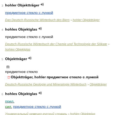
hohler Objektträger
3
предметное стекло с лункой
Das Deutsch-Russische Wörterbuch des Biers
hohler Objektträger
>
hohles Objektglas
4
предметное стекло с лункой
Deutsch-Russische Wörterbuch der Chemie und Technologie der Silikate
>
hohles Objektglas
Objektträger
5
m
предметное стекло
□
Objektträger, hohler предметное стекло с лункой
Deutsch-Russische Geologie und Mineralogie Wörterbuch
Objektträger
>
hohles Objektglas
6
прил.
сил.
предметное стекло с лункой
Универсальный немецко-русский словарь
hohles Objektglas
>