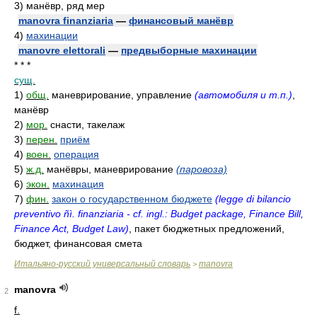
3)
манёвр, ряд мер
manovra finanziaria
—
финансовый манёвр
4)
махинации
manovre elettorali
—
предвыборные махинации
* * *
сущ.
1)
общ.
маневрирование, управление
(автомобиля и т.п.)
,
манёвр
2)
мор.
снасти, такелаж
3)
перен.
приём
4)
воен.
операция
5)
ж.д.
манёвры, маневрирование
(паровоза)
6)
экон.
махинация
7)
фин.
закон о государственном бюджете
(legge di bilancio
preventivo ñì. finanziaria - cf. ingl.: Budget package, Finance Bill,
Finance Act, Budget Law)
, пакет бюджетных предложений,
бюджет, финансовая смета
Итальяно-русский универсальный словарь
manovra
>
manovra
2
f.