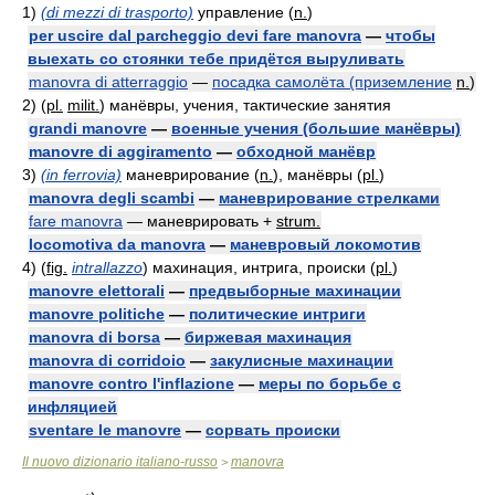
1)
(di mezzi di trasporto)
управление (
n.
)
per uscire dal parcheggio devi fare manovra
—
чтобы
выехать со стоянки тебе придётся выруливать
manovra di atterraggio
—
посадка самолёта (приземление
n.
)
2)
(
pl.
milit.
)
манёвры, учения, тактические занятия
grandi manovre
—
военные учения (большие манёвры)
manovre di aggiramento
—
обходной манёвр
3)
(in ferrovia)
маневрирование (
n.
), манёвры (
pl.
)
manovra degli scambi
—
маневрирование стрелками
fare manovra
— маневрировать +
strum.
locomotiva da manovra
—
маневровый локомотив
4)
(
fig.
intrallazzo
)
махинация, интрига, происки (
pl.
)
manovre elettorali
—
предвыборные махинации
manovre politiche
—
политические интриги
manovra di borsa
—
биржевая махинация
manovra di corridoio
—
закулисные махинации
manovre contro l'inflazione
—
меры по борьбе с
инфляцией
sventare le manovre
—
сорвать происки
Il nuovo dizionario italiano-russo
manovra
>