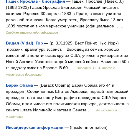
Гашек Ярослав - биография
— Гашек, Ярослав (Hasek, J.)
(1883 1923) Гашек Ярослав Биография Чешский писатель
сатирик. Родился 30 апреля 1883 в Праге, в семье учителя
реальной гимназии. Когда умер отец, Ярославу было 13 лет.
1899 поступил в коммерческое училище (официальное… …
Сводная энциклопедия афоризмов
Видал (Vidal), Гор
— (p. 3.X.1925, Вест Пойнт, Нью Йорк)
прозаик, драматург, эссеист. Выходец из семьи, хорошо
известной в политических кругах США, учился в университетах
Новой Англии. Участник второй мировой войны. Начиная с 50 х
гг. подолгу живет в Европе. В 60 …
Писатели США. Краткие
творческие биографии
Барак Обама
— (Barack Obama) Барак Обама это 44 й
президент Соединенных Штатов Америки, первый темнокожий
президент на этом посту Биография президента США Барака
Обамы, в том числе его политическая карьера, деятельность в
сенате штата Иллинойс и затем в Сенате …
Энциклопедия
инвестора
Инсайдерская информация
— (Insider information)