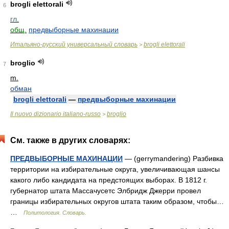
brogli elettorali
6
гл.
общ.
предвыборные махинации
Итальяно-русский универсальный словарь
brogli elettorali
>
broglio
7
m.
обман
brogli elettorali
—
предвыборные махинации
Il nuovo dizionario italiano-russo
broglio
>
См. также в других словарях:
ПРЕДВЫБОРНЫЕ МАХИНАЦИИ
— (gerrymandering) Разбивка
территории на избирательные округа, увеличивающая шансы
какого либо кандидата на предстоящих выборах. В 1812 г.
губернатор штата Массачусетс Элбридж Джерри провел
границы избирательных округов штата таким образом, чтобы…
…
Политология. Словарь.