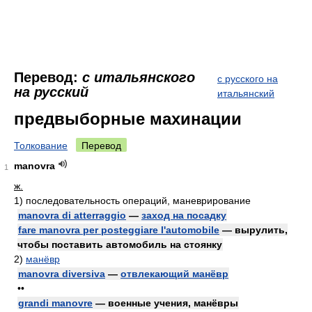
Перевод:
с итальянского
с русского на
на русский
итальянский
предвыборные махинации
Толкование
Перевод
manovra
1
ж.
1)
последовательность операций, маневрирование
manovra di atterraggio
—
заход на посадку
fare manovra per posteggiare l'automobile
— вырулить,
чтобы поставить автомобиль на стоянку
2)
манёвр
manovra diversiva
—
отвлекающий манёвр
••
grandi manovre
— военные учения, манёвры