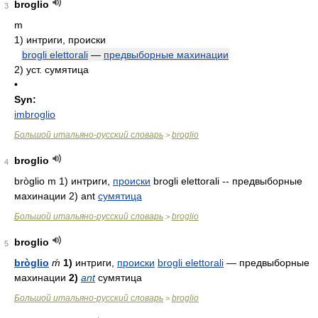
broglio
3
m
1)
интриги, происки
brogli elettorali
—
предвыборные махинации
2)
уст. сумятица
•
Syn:
imbroglio
Большой итальяно-русский словарь
broglio
>
broglio
4
bròglio m 1) интриги,
происки
brogli elettorali -- предвыборные
махинации 2) ant
сумятица
Большой итальяно-русский словарь
broglio
>
broglio
5
bròglio
ḿ
1)
интриги,
происки
brogli elettorali
— предвыборные
махинации
2)
ant
сумятица
Большой итальяно-русский словарь
broglio
>