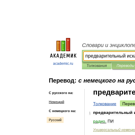
Словари и энциклоп
academic.ru
Толкования
Переводы
Перевод:
с немецкого на ру
предварит
С русского на:
Немецкий
Толкование
Перев
С немецкого на:
предварительный
1
Русский
радио
.
ПИ
Универсальный
немецк