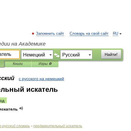
Запомнить сайт
Словарь на свой сайт
RU
едии на Академике
Найти!
Книги
Игры ⚽
сский
с русского на немецкий
ельный искатель
од
искатель
о
-
русский
словарь
предварительный
искатель
>