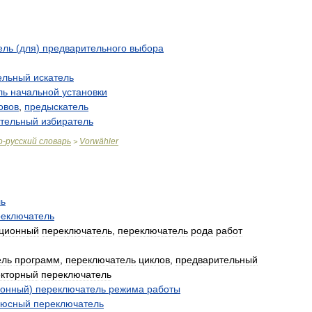
ель
(
для
)
предварительного
выбора
ельный
искатель
ль
начальной
установки
овов
,
предыскатель
тельный
избиратель
о
-
русский
словарь
Vorwähler
>
ль
реключатель
иционный
переключатель
,
переключатель
рода
работ
ель
программ
,
переключатель
циклов
,
предварительный
екторный
переключатель
ионный
)
переключатель
режима
работы
люсный
переключатель