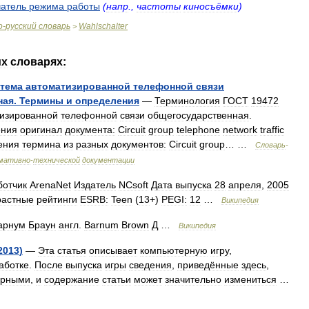
атель
режима
работы
(
напр
.,
частоты
киносъёмки
)
о
-
русский
словарь
Wahlschalter
>
их
словарях:
тема
автоматизированной
телефонной
связи
ная
.
Термины
и
определения
—
Терминология
ГОСТ
19472
изированной
телефонной
связи
общегосударственная
.
ения
оригинал
документа:
Circuit
group
telephone
network
traffic
ения
термина
из
разных
документов:
Circuit
group
… …
Словарь
-
мативно
-
технической
документации
ботчик
ArenaNet
Издатель
NCsoft
Дата
выпуска
28
апреля
,
2005
растные
рейтинги
ESRB:
Teen
(
13
+)
PEGI:
12
…
Википедия
арнум
Браун
англ
.
Barnum
Brown
Д
…
Википедия
2013
)
—
Эта
статья
описывает
компьютерную
игру
,
аботке
.
После
выпуска
игры
сведения
,
приведённые
здесь
,
ерными
,
и
содержание
статьи
может
значительно
измениться
…