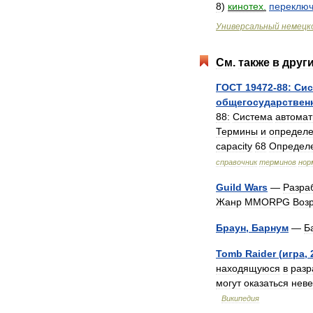
8
)
кинотех
.
переключ
Универсальный
немецк
См
.
также
в
друг
ГОСТ
19472
-
88:
Сис
общегосударствен
88:
Система
автомат
Термины
и
определ
capacity
68
Определ
справочник
терминов
нор
Guild
Wars
—
Разра
Жанр
MMORPG
Воз
Браун
,
Барнум
—
Б
Tomb
Raider
(
игра
,
находящуюся
в
разр
могут
оказаться
нев
Википедия