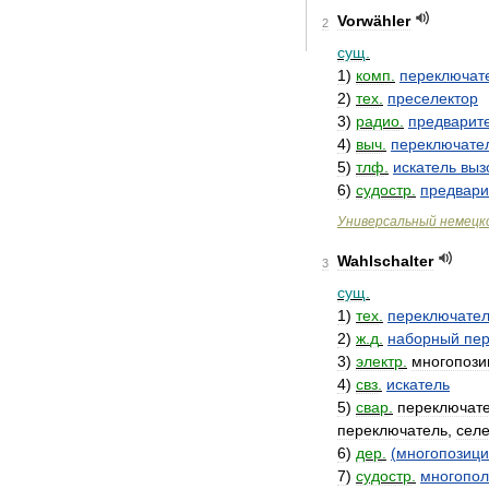
Vorwähler
2
сущ
.
1
)
комп
.
переключат
2
)
тех
.
преселектор
3
)
радио
.
предварит
4
)
выч
.
переключате
5
)
тлф
.
искатель
выз
6
)
судостр
.
предвари
Универсальный
немецк
Wahlschalter
3
сущ
.
1
)
тех
.
переключате
2
)
ж
.
д
.
наборный
пе
3
)
электр
.
многопоз
4
)
свз
.
искатель
5
)
свар
.
переключат
переключатель
,
сел
6
)
дер
.
(
многопозиц
7
)
судостр
.
многопо