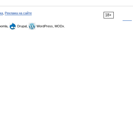
ка
,
Реклама на сайте
18+
omla,
Drupal,
WordPress, MODx.