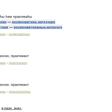
яһы
һәм
практикаһы
тики
—
космонавтика
нигеҙҙәре
тики
—
космонавтиканың
киләсәге
варь
космонавтика
>
әнсек
,
практикант
варь
практикант
>
әнсек
,
практикант
варь
практикантка
>
;
в
разн
.
знач
.