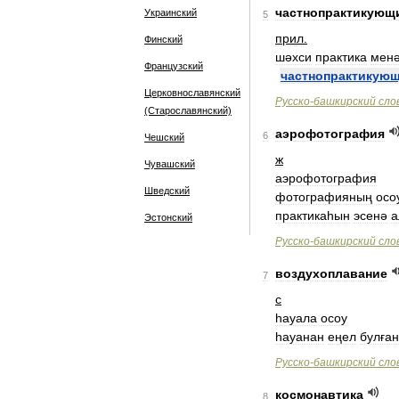
частнопрактикующ
Украинский
5
прил
.
Финский
шәхси
практика
мен
Французский
частнопрактикую
Церковнославянский
Русско
-
башкирский
сло
(Старославянский)
аэрофотография
6
Чешский
ж
Чувашский
аэрофотография
Шведский
фотографияның
осо
практикаһын
эсенә
а
Эстонский
Русско
-
башкирский
сло
воздухоплавание
7
с
һауала
осоу
һауанан
еңел
булған
Русско
-
башкирский
сло
космонавтика
8