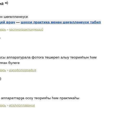
ий
ән
шөғөлләнеүсе
щий
врач
—
шәхси
практика
менән
шөғөлләнеүсе
табип
варь
частнопрактикующий
>
усы
аппаратурала
фотоға
төшөрөп
алыу
теорияһын
һәм
лған
бүлеге
варь
аэрофотография
>
аппараттарҙа
осоу
теорияһы
һәм
практикаһы
варь
воздухоплавание
>