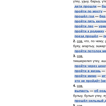
үтеү
,
уҙыу
,
барыу
,
үт
дети
прошли
—
ба
пройти
по
мосту
прошёл
год
—
бер
пройти
пять
кило
пройти
лес
—
урм
пройти
к
роднику
поезд
прошёл
—
п
2
.
сов
.
что
,
по
чему
;
буяу
,
ағартыу
,
эшкәр
пройти
потолок
м
3
.
сов
.
тикшерелеп
үтеү
,
аш
пройти
через
ценз
пройти
в
жизнь
—
пройти
мимо
—
иғ
это
не
пройдёт
(
не
4
.
сов
.
выпасть
—
об
оса
булыу
,
булып
үтеү
,
я
прошёл
сильный
5
.
сов
.