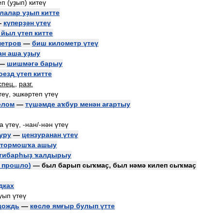
еп
(
уҙып
)
китеү
лалар
уҙып
китте
—
күперҙән
үтеү
йыл
үтеп
китте
метров
—
биш
километр
үтеү
ан
аша
уҙыу
—
шишмәгә
барыу
оезд
үтеп
китте
спец
.
,
разг
.
теү
,
эшкәртеп
үтеү
елом
—
түшәмде
аҡбур
менән
ағартыу
а
үтеү
, -
нан
/-
нән
үтеү
уру
—
цензуранан
үтеү
тормошҡа
ашыу
тибарһыҙ
ҡалдырыу
прошло
)
—
был
барып
сыҡмаҫ
,
был
нәмә
килеп
сыҡмаҫ
дках
уып
үтеү
дождь
—
көслө
ямғыр
булып
үтте