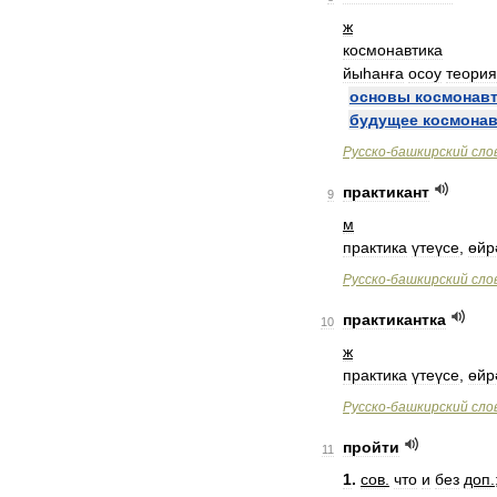
ж
космонавтика
йыһанға
осоу
теори
основы
космонав
будущее
космонав
Русско
-
башкирский
сло
практикант
9
м
практика
үтеүсе
,
өйр
Русско
-
башкирский
сло
практикантка
10
ж
практика
үтеүсе
,
өйр
Русско
-
башкирский
сло
пройти
11
1
.
сов
.
что
и
без
доп
.