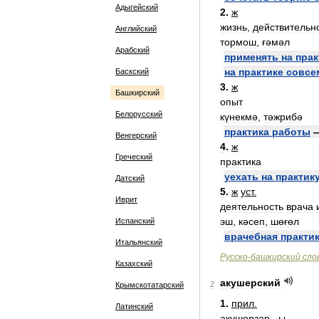
Адыгейский
2
.
ж
жизнь
,
действительн
Английский
тормош
,
ғәмәл
Арабский
применять
на
прак
на
практике
совсе
Баскский
3
.
ж
Башкирский
опыт
Белорусский
күнекмә
,
тәжрибә
практика
работы
Венгерский
4
.
ж
Греческий
практика
уехать
на
практик
Датский
5
.
ж
уст
.
Иврит
деятельность
врача
эш
,
кәсеп
,
шөғөл
Испанский
врачебная
практи
Итальянский
Русско
-
башкирский
сло
Казахский
акушерский
2
Крымскотатарский
1
.
прил
.
Латинский
акушерҙар
...
ы