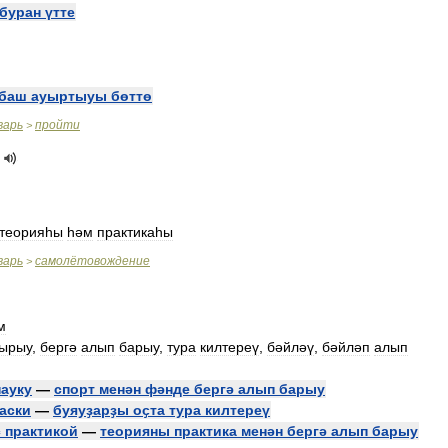
буран
үтте
баш
ауыртыуы
бөттө
варь
пройти
>
теорияһы
һәм
практикаһы
варь
самолётовождение
>
м
ырыу
,
бергә
алып
барыу
,
тура
килтереү
,
бәйләү
,
бәйләп
алып
науку
—
спорт
менән
фәнде
бергә
алып
барыу
аски
—
буяуҙарҙы
оҫта
тура
килтереү
с
практикой
—
теорияны
практика
менән
бергә
алып
барыу