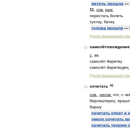
метель
прошла
—
11
.
сов
.
разг
.
перестать
болеть
туҡтау
,
бөтөү
голова
прошла
—
Русско
-
башкирский
сло
самолётовождение
12
с
;
ав
.
самолёт
йөрөтөү
самолёт
йөрөтөүҙең
Русско
-
башкирский
сло
сочетать
13
сов
.
,
несов
.
что
,
с
че
берләштереү
,
ярашт
барыу
сочетать
спорт
и
умело
сочетать
кр
сочетать
теорию