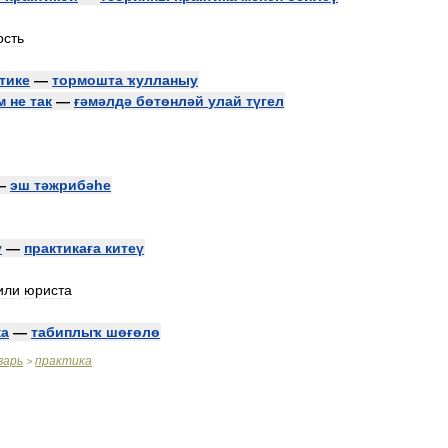
ость
тике
—
тормошта
ҡулланыу
м
не
так
—
ғәмәлдә
бөтөнләй
улай
түгел
—
эш
тәжрибәһе
у
—
практикаға
китеү
или
юриста
ка
—
табиплыҡ
шөғөлө
варь
практика
>