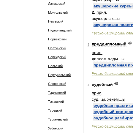
Латышский
акушерские
курсы
2
.
прил
.
Монгольский
акушерлыҡ
...
ы
Немецкий
акушерская
практ
Нидерландский
Русско
-
башкирский
сло
Норвежский
преддипломный
3
Осетинский
прил
.
Персидский
диплом
алды
...
ы
преддипломная
пр
Польский
Русско
-
башкирский
сло
Португальский
Словенский
судебный
4
прил
.
Таджикский
суд
...
ы
,
хөкөм
...
ы
Татарский
судебная
практика
Турецкий
судебный
процес
судебное
разбира
Туркменский
Русско
-
башкирский
сло
Узбекский