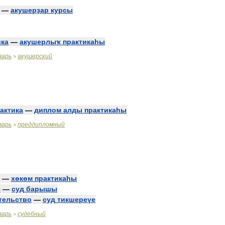
—
акушерҙар
курсы
ика
—
акушерлыҡ
практикаһы
варь
акушерский
>
актика
—
диплом
алды
практикаһы
варь
преддипломный
>
—
хөкөм
практикаһы
с
—
суд
барышы
тельство
—
суд
тикшереүе
варь
судебный
>