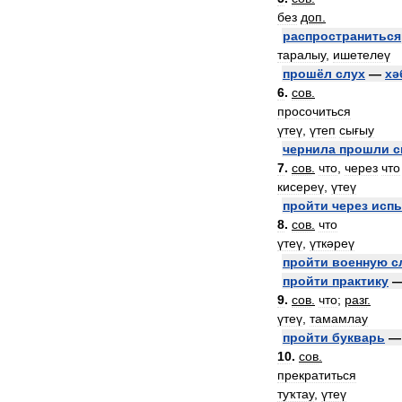
без
доп
.
распространиться
таралыу
,
ишетелеү
прошёл
слух
—
хә
6
.
сов
.
просочиться
үтеү
,
үтеп
сығыу
чернила
прошли
с
7
.
сов
.
что
,
через
что
кисереү
,
үтеү
пройти
через
исп
8
.
сов
.
что
үтеү
,
үткәреү
пройти
военную
с
пройти
практику
9
.
сов
.
что
;
разг
.
үтеү
,
тамамлау
пройти
букварь
10
.
сов
.
прекратиться
туҡтау
,
үтеү