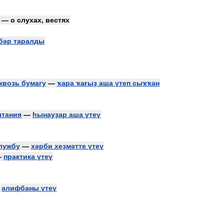
—
о
слухах
,
вестях
бәр
таралды
квозь
бумагу
—
ҡара
ҡағыҙ
аша
үтеп
сыҡҡан
ытания
—
һынауҙар
аша
үтеү
лужбу
—
хәрби
хеҙмәтте
үтеү
—
практика
үтеү
—
әлифбаны
үтеү