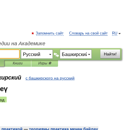
Запомнить сайт
Словарь на свой сайт
RU
едии на Академике
Найти!
Книги
Игры ⚽
кирский
с башкирского на русский
теү
од
с
практикой
—
теорияны
практика
менән
бәйләү