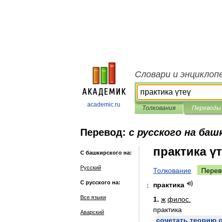
Словари и энциклоп
academic.ru
Толкования
Переводы
Перевод:
с русского на баш
практика ү
С башкирского на:
Русский
Толкование
Перев
С русского на:
практика
1
Все языки
1
.
ж
филос
.
практика
Аварский
сочетать
теорию