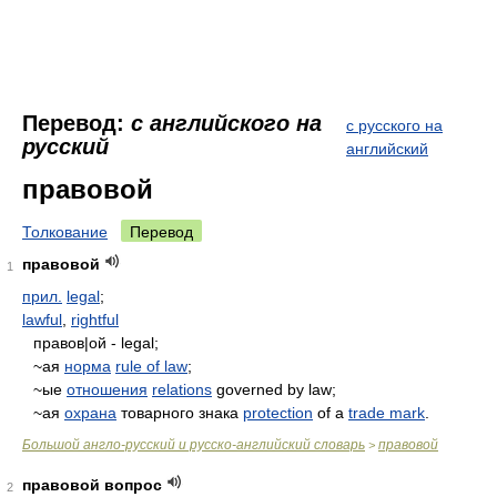
Перевод:
с английского на
с русского на
русский
английский
правовой
Толкование
Перевод
правовой
1
прил.
legal
;
lawful
,
rightful
правов|ой - legal;
~ая
норма
rule of law
;
~ыe
отношения
relations
governed by law;
~ая
охрана
товарного знака
protection
of a
trade mark
.
Большой англо-русский и русско-английский словарь
правовой
>
правовой вопрос
2