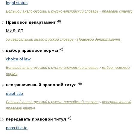
legal status
Большой англо-русский и русско-английский словарь
правовой статус
>
Правовой департамент
7
МИД:
ДП
Универсальный англо-русский словарь
Правовой департамент
>
выбор правовой нормы
8
choice of law
Большой англо-русский и русско-английский словарь
выбор правовой
>
нормы
неограниченный правовой титул
9
quiet title
Большой англо-русский и русско-английский словарь
неограниченный
>
правовой титул
передавать правовой титул
10
pass title to