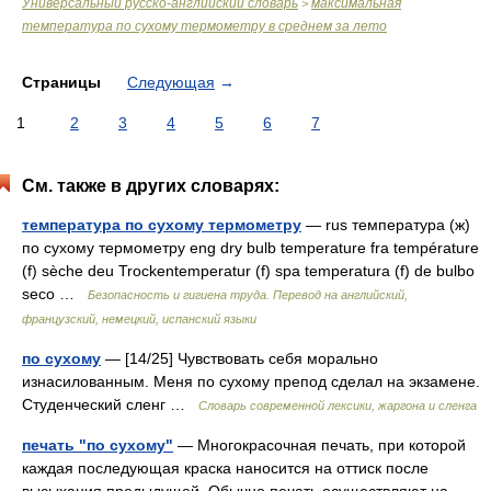
Универсальный русско-английский словарь
максимальная
>
температура по сухому термометру в среднем за лето
Страницы
Следующая
→
1
2
3
4
5
6
7
См. также в других словарях:
температура по сухому термометру
— rus температура (ж)
по сухому термометру eng dry bulb temperature fra température
(f) sèche deu Trockentemperatur (f) spa temperatura (f) de bulbo
seco …
Безопасность и гигиена труда. Перевод на английский,
французский, немецкий, испанский языки
по сухому
— [14/25] Чувствовать себя морально
изнасилованным. Меня по сухому препод сделал на экзамене.
Студенческий сленг …
Cловарь современной лексики, жаргона и сленга
печать "по сухому"
— Многокрасочная печать, при которой
каждая последующая краска наносится на оттиск после