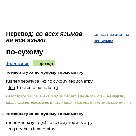
Перевод:
со всех языков
со всех языков на
на все языки
все языки
по-сухому
Толкование
Перевод
температура по сухому термометру
1
rus
температура (
ж
) по сухому термометру
deu
Trockentemperatur (
f
)
Безопасность и гигиена труда. Перевод на английский, немецкий,
французский, испанский языки
температура по сухому термометру
>
температура по сухому термометру
2
rus
температура (
ж
) по сухому термометру
eng
dry-bulb temperature