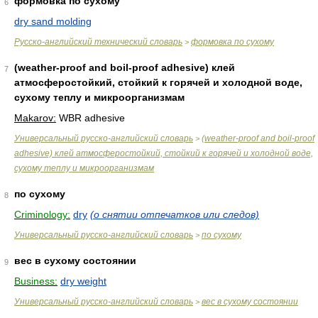
формовка по сухому
6
dry sand molding
Русско-английский технический словарь
формовка по сухому
>
(weather-proof and boil-proof adhesive) клей
7
атмосферостойкий, стойкий к горячей и холодной воде,
сухому теплу и микроорганизмам
Makarov:
WBR adhesive
Универсальный русско-английский словарь
(weather-proof and boil-proof
>
adhesive) клей атмосферостойкий, стойкий к горячей и холодной воде,
сухому теплу и микроорганизмам
по сухому
8
Criminology:
dry
(о снятии отпечатков или следов)
Универсальный русско-английский словарь
по сухому
>
вес в сухому состоянии
9
Business:
dry weight
Универсальный русско-английский словарь
вес в сухому состоянии
>