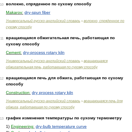
волокно, спряденное по сухому способу
10
Makarov:
dry-spun fiber
Универсальный русско-английский словарь
волокно, спряденное по
>
сухому способу
вращающаяся обжигательная печь, работающая по
11
сухому способу
Cement:
dry-process rotary kiln
Универсальный русско-английский словарь
вращающаяся
>
обжигательная печь, работающая по сухому способу
вращающаяся печь для обжига, работающая по сухому
12
способу
Construction:
dry process rotary kiln
Универсальный русско-английский словарь
вращающаяся печь для
>
обжига, работающая по сухому способу
график изменения температуры по сухому термометру
13
1)
Engineering:
dry-bulb temperature curve