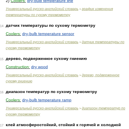
2)
Coolers:
dry-bulb temperature line
Универсальный русско-английский словарь
график изменения
>
температуры по сухому термометру
датчик температуры по сухому термометру
14
Coolers:
dry-bulb temperature sensor
Универсальный русско-английский словарь
датчик температуры по
>
сухому термометру
дерево, подверженное сухому гниению
15
Construction:
dry wood
Универсальный русско-английский словарь
дерево, подверженное
>
сухому гниению
диапазон температур по сухому термометру
16
Coolers:
dry-bulb temperature ramp
Универсальный русско-английский словарь
диапазон температур по
>
сухому термометру
клей атмосферостойкий, стойкий к горячей и холодной
17