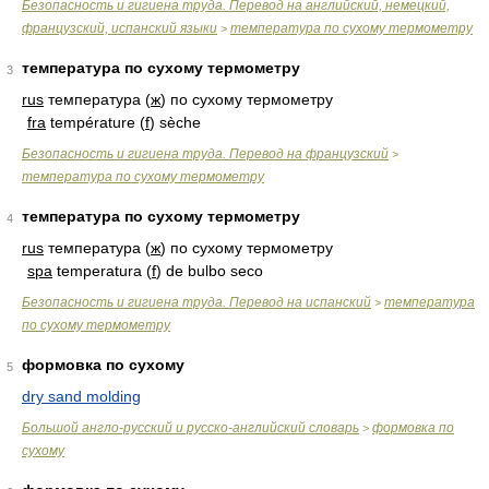
Безопасность и гигиена труда. Перевод на английский, немецкий,
французский, испанский языки
температура по сухому термометру
>
температура по сухому термометру
3
rus
температура (
ж
) по сухому термометру
fra
température (
f
) sèche
Безопасность и гигиена труда. Перевод на французский
>
температура по сухому термометру
температура по сухому термометру
4
rus
температура (
ж
) по сухому термометру
spa
temperatura (
f
) de bulbo seco
Безопасность и гигиена труда. Перевод на испанский
температура
>
по сухому термометру
формовка по сухому
5
dry sand molding
Большой англо-русский и русско-английский словарь
формовка по
>
сухому