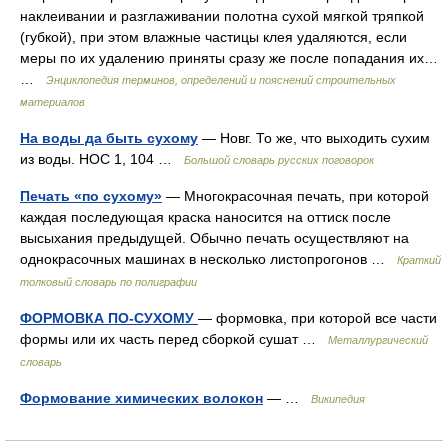
наклеивании и разглаживании полотна сухой мягкой тряпкой
(губкой), при этом влажные частицы клея удаляются, если
меры по их удалению приняты сразу же после попадания их…
…
Энциклопедия терминов, определений и пояснений строительных
материалов
На воды да быть сухому
— Новг. То же, что выходить сухим
из воды. НОС 1, 104 …
Большой словарь русских поговорок
Печать «по сухому»
— Многокрасочная печать, при которой
каждая последующая краска наносится на оттиск после
высыхания предыдущей. Обычно печать осуществляют на
однокрасочных машинах в несколько листопрогонов …
Краткий
толковый словарь по полиграфии
ФОРМОВКА ПО-СУХОМУ
— формовка, при которой все части
формы или их часть перед сборкой сушат …
Металлургический
словарь
Формование химических волокон
— …
Википедия