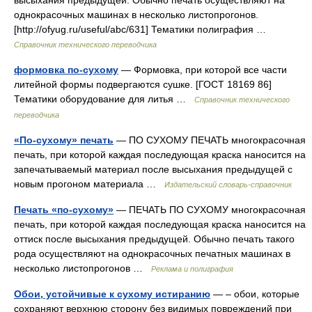
высыхания предыдущей. Обычно печать осуществляют на
однокрасочных машинах в несколько листопрогонов.
[http://ofyug.ru/useful/abc/631] Тематики полиграфия …
Справочник технического переводчика
формовка по-сухому
— Формовка, при которой все части
литейной формы подвергаются сушке. [ГОСТ 18169 86]
Тематики оборудование для литья …
Справочник технического
переводчика
«По-сухому» печать
— ПО СУХОМУ ПЕЧАТЬ многокрасочная
печать, при которой каждая последующая краска наносится на
запечатываемый материал после высыхания предыдущей с
новым прогоном материала …
Издательский словарь-справочник
Печать «по-сухому»
— ПЕЧАТЬ ПО СУХОМУ многокрасочная
печать, при которой каждая последующая краска наносится на
оттиск после высыхания предыдущей. Обычно печать такого
рода осуществляют на однокрасочных печатных машинах в
несколько листопрогонов …
Реклама и полиграфия
Обои, устойчивые к сухому истиранию
— – обои, которые
сохраняют верхнюю сторону без видимых повреждений при