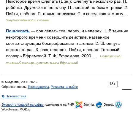
Некоторое время шлёпать (1 зн.); шлёпнуть несколько раз. П.
ребёнка. Дружески п. по плечу. П. лопатой по бокам грядки. 2.
Пойти, шлёпая. П. прямо по лужам. П. в соседнюю комнату …
Энциклопедический словарь
Пошлепать
— пошлёпать сов. перех. и неперех. 1. В течение
некоторого времени совершить действие, названное
соответствующим беспрефиксным глаголом. 2. Шлепнуть
несколько раз. 3. разг. неперех. Пойти, шлепая. Толковый
словарь Ефремовой. Т. Ф. Ефремова. 2000 …
Современный
толковый словарь русского языка Ефремовой
© Академик, 2000-2026
18+
Обратная связь:
Техподдержка
,
Реклама на сайте
👣 Путешествия
Экспорт словарей на сайты
, сделанные на PHP,
Joomla,
Drupal,
WordPress, MODx.