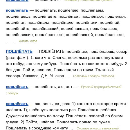
пошлёпать
— пошлёпать, пошлёпаю, пошлёпаем,
пошлёпаешь, пошлёпаете, пошлёпает, пошлёпают, пошлёпая,
пошлёпал, пошлёпала, пошлёпало, пошлёпали, пошлёпай,
пошлёпайте, пошлёпавший, пошлёпавшая, пошлёпавшее,
пошлёпавшие, пошлёпавшего, пошлёпавшей, пошлёпавшего,
… …
Формы слов
ПОШЛЁПАТЬ
— ПОШЛЁПАТЬ, пошлёпаю, пошлёпаешь, совер.
(разг. фам.). 1. кого что. Слегка, несколько раз шлепнуть кого
что нибудь по чему нибудь. Пошлёпать по спине кого нибудь. 2.
без доп. Пойти, шлепая. Пошлепали по грязи. Толковый
словарь Ушакова. Д.Н. Ушаков …
Толковый словарь Ушакова
пошлёпать
— пошлёпать, аю, ает …
Русский орфографический
словарь
пошлёпать
— аю, аешь; св.; разг. 1) кого что некоторое время
шлёпать 1); шлёпнуть несколько раз. Пошлёпать ребёнка.
Дружески пошлёпать по плечу. Пошлёпать лопатой по бокам
грядки. 2) Пойти, шлёпая. Пошлёпать прямо по лужам.
Пошлёпать в соседнюю комнату …
Словарь многих выражений