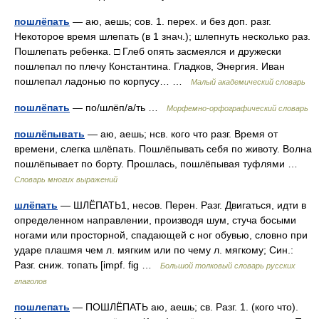
пошлёпать
— аю, аешь; сов. 1. перех. и без доп. разг.
Некоторое время шлепать (в 1 знач.); шлепнуть несколько раз.
Пошлепать ребенка. □ Глеб опять засмеялся и дружески
пошлепал по плечу Константина. Гладков, Энергия. Иван
пошлепал ладонью по корпусу… …
Малый академический словарь
пошлёпать
— по/шлёп/а/ть …
Морфемно-орфографический словарь
пошлёпывать
— аю, аешь; нсв. кого что разг. Время от
времени, слегка шлёпать. Пошлёпывать себя по животу. Волна
пошлёпывает по борту. Прошлась, пошлёпывая туфлями …
Словарь многих выражений
шлёпать
— ШЛЁПАТЬ1, несов. Перен. Разг. Двигаться, идти в
определенном направлении, производя шум, стуча босыми
ногами или просторной, спадающей с ног обувью, словно при
ударе плашмя чем л. мягким или по чему л. мягкому; Син.:
Разг. сниж. топать [impf. fig …
Большой толковый словарь русских
глаголов
пошлепать
— ПОШЛЁПАТЬ аю, аешь; св. Разг. 1. (кого что).