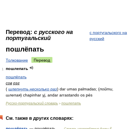
Перевод:
с русского на
с португальского на
португальский
русский
пошлёпать
Толкование
Перевод
пошлепать
1
пошлёпать
сов
рзг
(
шлепнуть несколько раз
)
dar umas palmadas;
(
пойти,
шлепая
)
chapinhar
vi
, andar arrastando os pés
Русско-португальский словарь
пошлепать
>
См. также в других словарях:
пошлёпать
— пошлёпать …
Словарь употребления буквы Ё