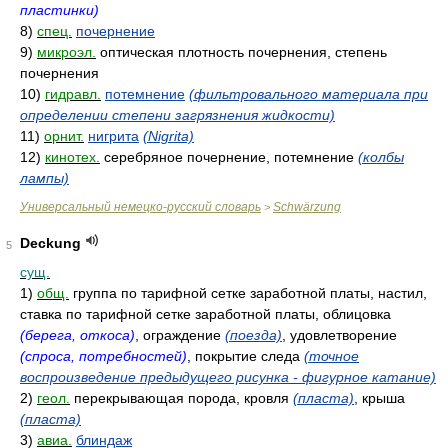
пластинки)
8)
спец.
почернение
9)
микроэл.
оптическая плотность почернения, степень
почернения
10)
гидравл.
потемнение
(фильтровального материала при
определении степени загрязнения жидкости)
11)
орнит.
нигрита
(Nigrita)
12)
кинотех.
серебряное почернение, потемнение
(колбы
лампы)
Универсальный немецко-русский словарь
Schwärzung
>
Deckung
5
сущ.
1)
общ.
группа по тарифной сетке заработной платы, настил,
ставка по тарифной сетке заработной платы, облицовка
(берега, откоса)
, ограждение
(поезда)
, удовлетворение
(спроса, потребностей)
, покрытие следа
(точное
воспроизведение предыдущего рисунка - фигурное катание)
2)
геол.
перекрывающая порода, кровля
(пласта)
, крыша
(пласта)
3)
авиа.
блиндаж