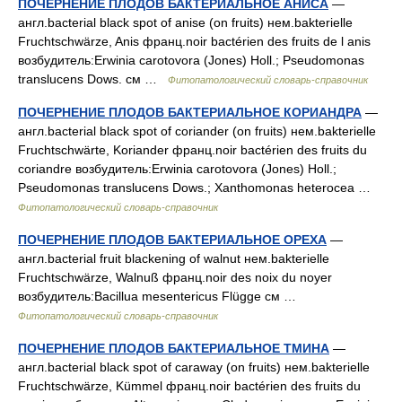
ПОЧЕРНЕНИЕ ПЛОДОВ БАКТЕРИАЛЬНОЕ АНИСА
—
англ.bacterial black spot of anise (on fruits) нем.bakterielle
Fruchtschwärze, Anis франц.noir bactérien des fruits de l anis
возбудитель:Erwinia carotovora (Jones) Holl.; Pseudomonas
translucens Dows. см …
Фитопатологический словарь-справочник
ПОЧЕРНЕНИЕ ПЛОДОВ БАКТЕРИАЛЬНОЕ КОРИАНДРА
—
англ.bacterial black spot of coriander (on fruits) нем.bakterielle
Fruchtschwärte, Koriander франц.noir bactérien des fruits du
coriandre возбудитель:Erwinia carotovora (Jones) Holl.;
Pseudomonas translucens Dows.; Xanthomonas heterocea …
Фитопатологический словарь-справочник
ПОЧЕРНЕНИЕ ПЛОДОВ БАКТЕРИАЛЬНОЕ ОРЕХА
—
англ.bacterial fruit blackening of walnut нем.bakterielle
Fruchtschwärze, Walnuß франц.noir des noix du noyer
возбудитель:Bacillua mesentericus Flügge см …
Фитопатологический словарь-справочник
ПОЧЕРНЕНИЕ ПЛОДОВ БАКТЕРИАЛЬНОЕ ТМИНА
—
англ.bacterial black spot of caraway (on fruits) нем.bakterielle
Fruchtschwärze, Kümmel франц.noir bactérien des fruits du