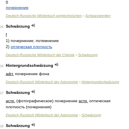
n
почернение
Deutsch-Russische Wörterbuch polytechnischen
Schwarzwerden
>
Schwärzung
15
f
1)
почернение; потемнение
2)
оптическая плотность
Deutsch-Russische Wörterbuch der Chemie
Schwärzung
>
Hintergrundschwärzung
16
афт.
почернение фона
Deutsch-Russisch Wörterbuch der Astronomie
Hintergrundschwärzung
>
Schwärzung
17
астр.
(фотографическое) почернение
астр.
оптическая
плотность (почернения)
Deutsch-Russisch Wörterbuch der Astronomie
Schwärzung
>
Schwärzung
18