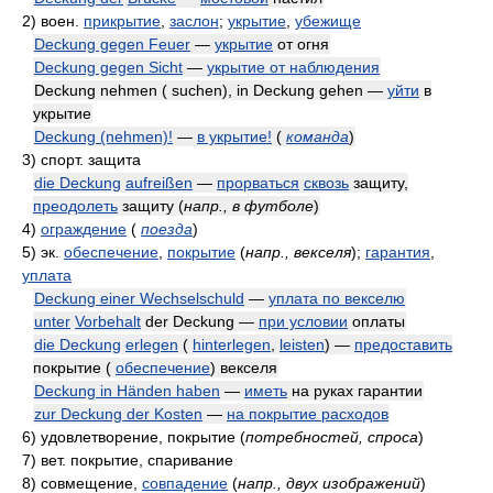
2)
воен.
прикрытие
,
заслон
;
укрытие
,
убежище
Deckung gegen Feuer
—
укрытие
от огня
Deckung gegen Sicht
—
укрытие от наблюдения
Deckung nehmen ( suchen), in Deckung gehen —
уйти
в
укрытие
Deckung (nehmen)!
—
в укрытие!
(
команда
)
3)
спорт. защита
die Deckung
aufreißen
—
прорваться
сквозь
защиту,
преодолеть
защиту
(
напр., в футболе
)
4)
ограждение
(
поезда
)
5)
эк.
обеспечение
,
покрытие
(
напр., векселя
)
;
гарантия
,
уплата
Deckung einer Wechselschuld
—
уплата по векселю
unter
Vorbehalt
der Deckung —
при условии
оплаты
die Deckung
erlegen
(
hinterlegen
,
leisten
) —
предоставить
покрытие (
обеспечение
) векселя
Deckung in Händen haben
—
иметь
на руках гарантии
zur Deckung der Kosten
—
на покрытие расходов
6)
удовлетворение, покрытие
(
потребностей, спроса
)
7)
вет. покрытие, спаривание
8)
совмещение,
совпадение
(
напр., двух изображений
)