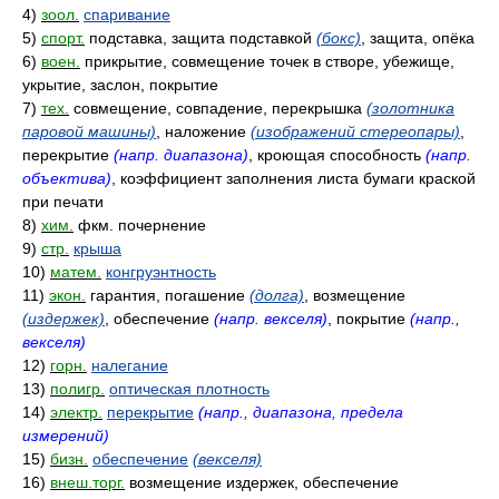
4)
зоол.
спаривание
5)
спорт.
подставка, защита подставкой
(бокс)
, защита, опёка
6)
воен.
прикрытие, совмещение точек в створе, убежище,
укрытие, заслон, покрытие
7)
тех.
совмещение, совпадение, перекрышка
(золотника
паровой машины)
, наложение
(изображений стереопары)
,
перекрытие
(напр. диапазона)
, кроющая способность
(напр.
объектива)
, коэффициент заполнения листа бумаги краской
при печати
8)
хим.
фкм. почернение
9)
стр.
крыша
10)
матем.
конгруэнтность
11)
экон.
гарантия, погашение
(долга)
, возмещение
(издержек)
, обеспечение
(напр. векселя)
, покрытие
(напр.,
векселя)
12)
горн.
налегание
13)
полигр.
оптическая плотность
14)
электр.
перекрытие
(напр., диапазона, предела
измерений)
15)
бизн.
обеспечение
(векселя)
16)
внеш.торг.
возмещение издержек, обеспечение