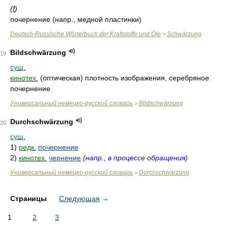
(
f
)
почернение (напр., медной пластинки)
Deutsch-Russische Wörterbuch der Kraftstoffe und Öle
Schwärzung
>
Bildschwärzung
19
сущ.
кинотех.
(оптическая) плотность изображения, серебряное
почернение
Универсальный немецко-русский словарь
Bildschwärzung
>
Durchschwärzung
20
сущ.
1)
редк.
почернение
2)
кинотех.
чернение
(напр., в процессе обращения)
Универсальный немецко-русский словарь
Durchschwärzung
>
Страницы
Следующая
→
1
2
3