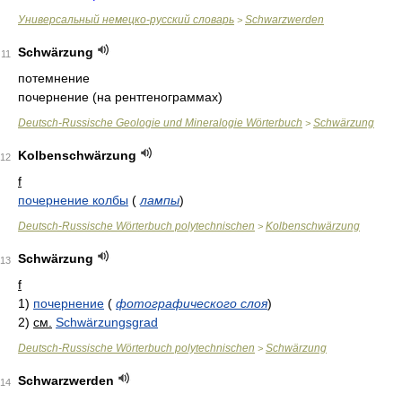
Универсальный немецко-русский словарь
Schwarzwerden
>
Schwärzung
11
потемнение
почернение (на рентгенограммах)
Deutsch-Russische Geologie und Mineralogie Wörterbuch
Schwärzung
>
Kolbenschwärzung
12
f
почернение колбы
(
лампы
)
Deutsch-Russische Wörterbuch polytechnischen
Kolbenschwärzung
>
Schwärzung
13
f
1)
почернение
(
фотографического слоя
)
2)
см.
Schwärzungsgrad
Deutsch-Russische Wörterbuch polytechnischen
Schwärzung
>
Schwarzwerden
14