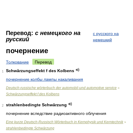
Перевод:
с немецкого на
с русского на
русский
немецкий
почернение
Толкование
Перевод
Schwärzungseffekt f des Kolbens
1
почернение колбы лампы накаливания
Deutsch-russische wörterbuch der automobil-und automotive service
>
Schwärzungseffekt f des Kolbens
strahlenbedingte Schwärzung
2
почернение вследствие радиоактивного облучения
Eine kurze Deutsch-Russisch Wörterbuch in Kernphysik und Kerntechnik
>
strahlenbedingte Schwärzung