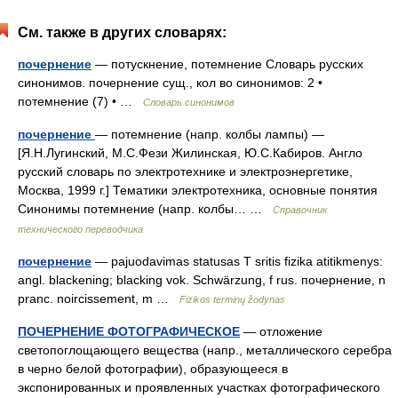
См. также в других словарях:
почернение
— потускнение, потемнение Словарь русских
синонимов. почернение сущ., кол во синонимов: 2 •
потемнение (7) • …
Словарь синонимов
почернение
— потемнение (напр. колбы лампы) —
[Я.Н.Лугинский, М.С.Фези Жилинская, Ю.С.Кабиров. Англо
русский словарь по электротехнике и электроэнергетике,
Москва, 1999 г.] Тематики электротехника, основные понятия
Синонимы потемнение (напр. колбы… …
Справочник
технического переводчика
почернение
— pajuodavimas statusas T sritis fizika atitikmenys:
angl. blackening; blacking vok. Schwärzung, f rus. почернение, n
pranc. noircissement, m …
Fizikos terminų žodynas
ПОЧЕРНЕНИЕ ФОТОГРАФИЧЕСКОЕ
— отложение
светопоглощающего вещества (напр., металлического серебра
в черно белой фотографии), образующееся в
экспонированных и проявленных участках фотографического