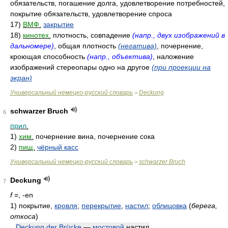
обязательств, погашение долга, удовлетворение потребностей,
покрытие обязательств, удовлетворение спроса
17)
ВМФ.
закрытие
18)
кинотех.
плотность, совпадение
(напр., двух изображений в
дальномере)
, общая плотность
(негатива)
, почернение,
кроющая способность
(напр., объектива)
, наложение
изображений стереопары одно на другое
(при проекции на
экран)
Универсальный немецко-русский словарь
Deckung
>
schwarzer Bruch
6
прил.
1)
хим.
почернение вина, почернение сока
2)
пищ.
чёрный касс
Универсальный немецко-русский словарь
schwarzer Bruch
>
Deckung
7
f =
, -en
1)
покрытие,
кровля
;
перекрытие
,
настил
;
облицовка
(
берега,
откоса
)
Deckung der
Brücke
—
мостовой
настил