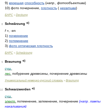
9)
кроющая
способность
(
напр., фотообъектива
)
10)
фото почернение,
плотность
(
негатива
)
БНРС
Deckung
>
Schwärzung
8
f =
, -en
1)
почернение
2)
потемнение
3)
фото оптическая плотность
БНРС
Schwärzung
>
Braunung
9
сущ.
лес.
побурение древесины, почернение древесины
Универсальный немецко-русский словарь
Braunung
>
Schwarzwerden
10
сущ.
электр.
потемнение, затемнение, почернение
(напр. лампы
накаливания)