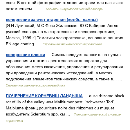
слоя. В цветной фотографии отложение красителя называют
потемнением.… …
Большой Энциклопедический словарь
почернение за счет старения (колбы лампы)
— —
[Я.Н.Лугинский, М.С.Фези Жилинская, Ю.С.Кабиров. Англо
русский словарь по электротехнике и электроэнергетике,
Москва, 1999 г.] Тематики электротехника, основные понятия
EN age coating …
Справочник технического переводчика
почернение пленки
— Символ следует наносить на пульты
управления и штативы рентгеновских аппаратов для
обозначения места включения, управления и регулирования
при проведении рентгеновских исследований, в местах
подключения элементов технических средств, а также в… …
Справочник технического переводчика
ПОЧЕРНЕНИЕ КОРНЕВИЩ ЛАНДЫША
— англ.rhizome black
rot of lily of the valley нем.Maiblumenpest; “schwarzer Tod”,
Maiblume франц.pourriture noire des rhizomes du muguet
возбудитель:Sclerotium spp. см …
Фитопатологический словарь-
справочник