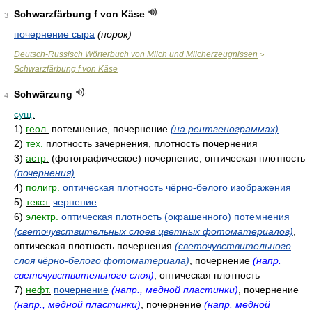
Schwarzfärbung f von Käse
3
почернение сыра
(порок)
Deutsch-Russisch Wörterbuch von Milch und Milcherzeugnissen
>
Schwarzfärbung f von Käse
Schwärzung
4
сущ.
1)
геол.
потемнение, почернение
(на рентгенограммах)
2)
тех.
плотность зачернения, плотность почернения
3)
астр.
(фотографическое) почернение, оптическая плотность
(почернения)
4)
полигр.
оптическая плотность чёрно-белого изображения
5)
текст.
чернение
6)
электр.
оптическая плотность (окрашенного) потемнения
(светочувствительных слоев цветных фотоматериалов)
,
оптическая плотность почернения
(светочувствительного
слоя чёрно-белого фотоматериала)
, почернение
(напр.
светочувствительного слоя)
, оптическая плотность
7)
нефт.
почернение
(напр., медной пластинки)
, почернение
(напр., медной пластинки)
, почернение
(напр. медной