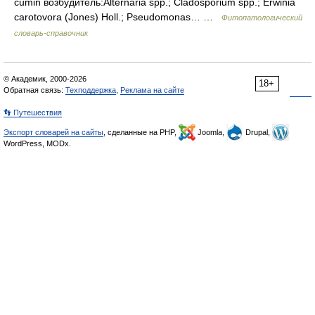
cumin возбудитель:Alternaria spp.; Cladosporium spp.; Erwinia
carotovora (Jones) Holl.; Pseudomonas… …
Фитопатологический
словарь-справочник
© Академик, 2000-2026
18+
Обратная связь:
Техподдержка
,
Реклама на сайте
👣 Путешествия
Экспорт словарей на сайты
, сделанные на PHP,
Joomla,
Drupal,
WordPress, MODx.