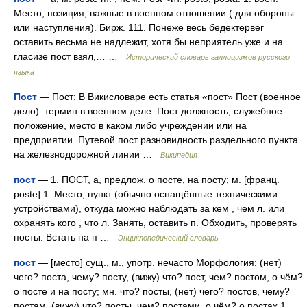
Место, позиция, важные в военном отношении ( для обороны
или наступления). Бирж. 111. Понеже весь бедектервег
оставить весьма не надлежит, хотя бы неприятель уже и на
гласизе пост взял,… …
Исторический словарь галлицизмов русского
языка
Пост
— Пост: В Викисловаре есть статья «пост» Пост (военное
дело) термин в военном деле. Пост должность, служебное
положение, место в каком либо учреждении или на
предприятии. Путевой пост разновидность раздельного пункта
на железнодорожной линии …
Википедия
пост
— 1. ПОСТ, а, предлож. о посте, на посту; м. [франц.
poste] 1. Место, пункт (обычно оснащённые техническими
устройствами), откуда можно наблюдать за кем , чем л. или
охранять кого , что л. Занять, оставить п. Обходить, проверять
посты. Встать на п …
Энциклопедический словарь
пост
— [место] сущ., м., употр. нечасто Морфология: (нет)
чего? поста, чему? посту, (вижу) что? пост, чем? постом, о чём?
о посте и на посту; мн. что? посты, (нет) чего? постов, чему?
постам, (вижу) что? посты, чем? постами, о чём? о постах 1.