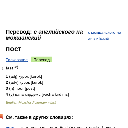
Перевод:
с английского на
с мокшанского на
мокшанский
английский
пост
Толкование
Перевод
fast
1
1
(adj)
курок [kurоk]
2
(adv)
курок [kurоk]
3
(n)
пост [pоst]
4
(v)
вача кирдемс [vacha kirdims]
English-Moksha dictionary
fast
>
См. также в других словарях:
пост
— а, м. poste m. , нем. Post <ит. posto, posta. 1. воен.