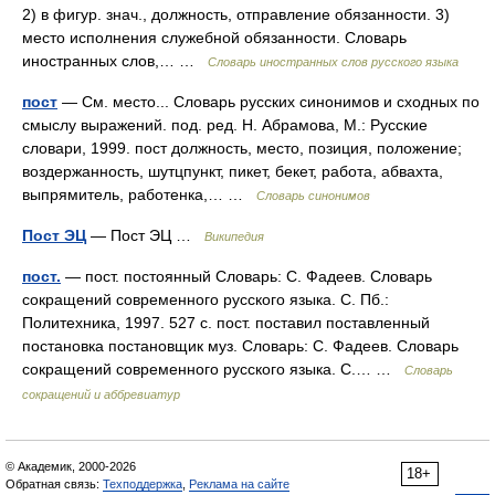
2) в фигур. знач., должность, отправление обязанности. 3)
место исполнения служебной обязанности. Словарь
иностранных слов,… …
Словарь иностранных слов русского языка
пост
— См. место... Словарь русских синонимов и сходных по
смыслу выражений. под. ред. Н. Абрамова, М.: Русские
словари, 1999. пост должность, место, позиция, положение;
воздержанность, шутцпункт, пикет, бекет, работа, абвахта,
выпрямитель, работенка,… …
Словарь синонимов
Пост ЭЦ
— Пост ЭЦ …
Википедия
пост.
— пост. постоянный Словарь: С. Фадеев. Словарь
сокращений современного русского языка. С. Пб.:
Политехника, 1997. 527 с. пост. поставил поставленный
постановка постановщик муз. Словарь: С. Фадеев. Словарь
сокращений современного русского языка. С.… …
Словарь
сокращений и аббревиатур
© Академик, 2000-2026
18+
Обратная связь:
Техподдержка
,
Реклама на сайте