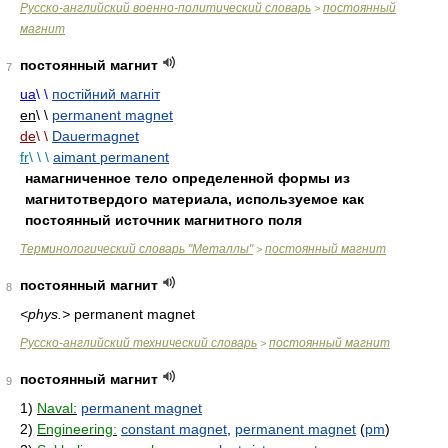
Русско-английский военно-политический словарь
постоянный
>
магнит
постоянный магнит
7
ua
\ \
постійний магніт
en
\ \
permanent magnet
de
\ \
Dauermagnet
fr
\ \ \
aimant permanent
намагниченное тело определенной формы из
магнитотвердого материала, используемое как
постоянный источник магнитного поля
Терминологический словарь "Металлы"
постоянный магнит
>
постоянный магнит
8
<phys.>
permanent magnet
Русско-английский технический словарь
постоянный магнит
>
постоянный магнит
9
1)
Naval:
permanent magnet
2)
Engineering:
constant magnet
,
permanent magnet
(
pm
)