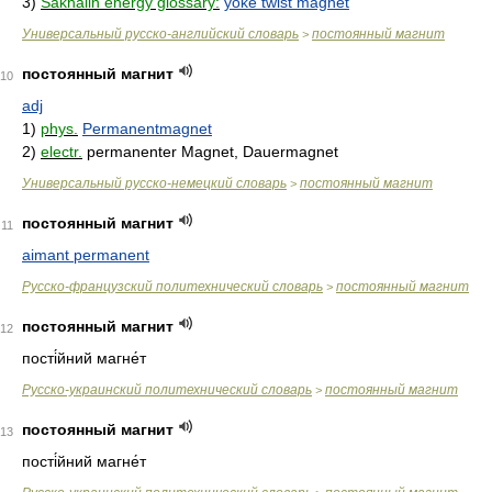
3)
Sakhalin energy glossary:
yoke twist magnet
Универсальный русско-английский словарь
постоянный магнит
>
постоянный магнит
10
adj
1)
phys.
Permanentmagnet
2)
electr.
permanenter Magnet, Dauermagnet
Универсальный русско-немецкий словарь
постоянный магнит
>
постоянный магнит
11
aimant permanent
Русско-французский политехнический словарь
постоянный магнит
>
постоянный магнит
12
пості́йний магне́т
Русско-украинский политехнический словарь
постоянный магнит
>
постоянный магнит
13
пості́йний магне́т