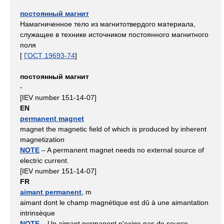
постоянный магнит
Намагниченное тело из магнитотвердого материала,
служащее в технике источником постоянного магнитного
поля
[
ГОСТ 19693-74
]
постоянный магнит
-
[IEV number 151-14-07]
EN
permanent magnet
magnet the magnetic field of which is produced by inherent
magnetization
NOTE
– A permanent magnet needs no external source of
electric current.
[IEV number 151-14-07]
FR
aimant permanent
, m
aimant dont le champ magnétique est dû à une aimantation
intrinsèque
NOTE
– Un aimant permanent n'exige pas de source