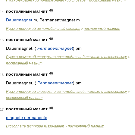
Русско-украинский политехнический словарь
постоянный магнит
>
постоянный магнит
14
Dauermagnet
m
, Permanentmagnet
m
Русско-немецкий автомобильный словарь
постоянный магнит
>
постоянный магнит
15
Dauermagnet,
(
Permanentmagnet
)
pm
Русско-немецкий словарь по автомобильной технике и автосервису
>
постоянный магнит
постоянный магнит
16
Dauermagnet,
(
Permanentmagnet
)
pm
Русско-немецкий словарь по автомобильной технике и автосервису
>
постоянный магнит
постоянный магнит
17
magnete permanente
Dictionnaire technique russo-italien
постоянный магнит
>