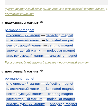
Русско-французский словарь нормативно-технической терминологии
>
постоянный магнит
постоянный магнит
5
permanent magnet
отклоняющий магнит
—
deflecting magnet
пластинчатый магнит
—
laminated magnet
центрирующий магнит
—
centring magnet
элементарный магнит
—
molecular magnet
анализирующий магнит
—
analysing magnet
Русско-английский научный словарь
постоянный магнит
>
постоянный магнит
6
permanent magnet
отклоняющий магнит
—
deflecting magnet
пластинчатый магнит
—
laminated magnet
центрирующий магнит
—
centring magnet
элементарный магнит
—
molecular magnet
анализирующий магнит
—
analysing magnet