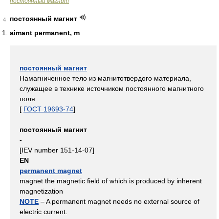
постоянный магнит
постоянный магнит
4
aimant permanent, m
постоянный магнит
Намагниченное тело из магнитотвердого материала,
служащее в технике источником постоянного магнитного
поля
[
ГОСТ 19693-74
]
постоянный магнит
-
[IEV number 151-14-07]
EN
permanent magnet
magnet the magnetic field of which is produced by inherent
magnetization
NOTE
– A permanent magnet needs no external source of
electric current.