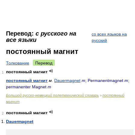
Перевод:
с русского на
со всех языков на
все языки
русский
постоянный магнит
Толкование
Перевод
постоянный магнит
1
постоянный магнит
м.
Dauermagnet
m
; Permanentmagnet
m
;
permanenter Magnet
m
Большой русско-немецкий полетехнический словарь
постоянный
>
магнит
постоянный магнит
2
Dauermagnet