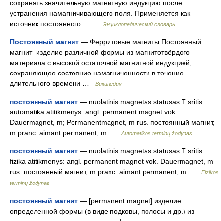
сохранять значительную магнитную индукцию после
устранения намагничивающего поля. Применяется как
источник постоянного… …
Энциклопедический словарь
Постоянный магнит
— Ферритовые магниты Постоянный
магнит изделие различной формы из магнитотвёрдого
материала с высокой остаточной магнитной индукцией,
сохраняющее состояние намагниченности в течение
длительного времени …
Википедия
постоянный магнит
— nuolatinis magnetas statusas T sritis
automatika atitikmenys: angl. permanent magnet vok.
Dauermagnet, m; Permanentmagnet, m rus. постоянный магнит,
m pranc. aimant permanent, m …
Automatikos terminų žodynas
постоянный магнит
— nuolatinis magnetas statusas T sritis
fizika atitikmenys: angl. permanent magnet vok. Dauermagnet, m
rus. постоянный магнит, m pranc. aimant permanent, m …
Fizikos
terminų žodynas
постоянный магнит
— [permanent magnet] изделие
определенной формы (в виде подковы, полосы и др.) из