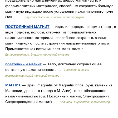
предварительно намагниченных ферро магнитных или
ферримагнитных материалов, способных сохранять большую
магнитную индукцию после устранения намагниченного поля
(так… …
Энциклопедический словарь по металлургии
ПОСТОЯННЫЙ МАГНИТ
— изделие определ. формы (напр., в
виде подковы, полосы, стержня) из предварительно
намагниченного материала, способного сохранять значит.
магн. индукцию после устранения намагничивающего поля.
Применяется как источник пост. магн. поля в… …
Естествознание. Энциклопедический словарь
постоянный магнит
— Тело, длительно сохраняющее
остаточную намагниченность …
Политехнический
терминологический толковый словарь
МАГНИТ
— (греч. magnetis от Magnetis lithos, букв. камень из
Магнесии, древнего города в М. Азии), тело, обладающее
намагниченностью (см. Постоянный магнит, Электромагнит,
Сверхпроводящий магнит) …
Большой Энциклопедический словарь