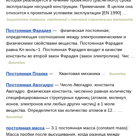
которая реализуется в течение проектного (расчетного) срока
эксплуатации несущей конструкции. Примечание. В целом она
относится к проектным условиям эксплуатации [EN 1990] …
Энциклопедия терминов, определений и пояснений строительных материалов
Постоянная Фарадея
— физическая постоянная,
определяющая соотношение между электрохимическими и
физическими свойствами вещества. Постоянная Фарадея
равна Кл·моль−1. Постоянная Фарадея входит в качестве
константы во второй закон Фарадея (закон электролиза). Чис …
Википедия
Постоянная Планка
— Квантовая механика …
Википедия
Постоянная Авогадро
— Число Авогадро, константа
Авогадро физическая константа, численно равная количеству
специфицированных структурных единиц (атомов, молекул,
ионов, электронов или любых других частиц) в 1 моле
вещества. Определяется как количество атомов в 12… …
Википедия
постоянная масса
— 3.1 постоянная масса (соnstаnt mаss):
Масса пробки после высушивания, когда разница между