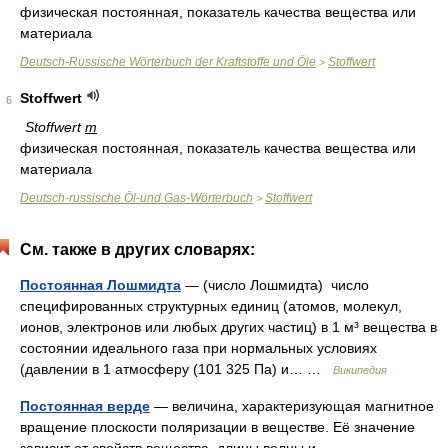
физическая постоянная, показатель качества вещества или
материала
Deutsch-Russische Wörterbuch der Kraftstoffe und Öle
Stoffwert
>
Stoffwert
6
Stoffwert
m
физическая постоянная, показатель качества вещества или
материала
Deutsch-russische Öl-und Gas-Wörterbuch
Stoffwert
>
См. также в других словарях:
Постоянная Лошмидта
— (число Лошмидта) число
специфированных структурных единиц (атомов, молекул,
ионов, электронов или любых других частиц) в 1 м³ вещества в
состоянии идеального газа при нормальных условиях
(давлении в 1 атмосферу (101 325 Па) и… …
Википедия
Постоянная верде
— величина, характеризующая магнитное
вращение плоскости поляризации в веществе. Её значение