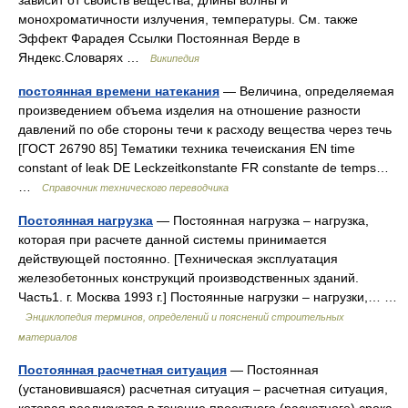
зависит от свойств вещества, длины волны и
монохроматичности излучения, температуры. См. также
Эффект Фарадея Ссылки Постоянная Верде в
Яндекс.Словарях …
Википедия
постоянная времени натекания
— Величина, определяемая
произведением объема изделия на отношение разности
давлений по обе стороны течи к расходу вещества через течь
[ГОСТ 26790 85] Тематики техника течеискания EN time
constant of leak DE Leckzeitkonstante FR constante de temps…
…
Справочник технического переводчика
Постоянная нагрузка
— Постоянная нагрузка – нагрузка,
которая при расчете данной системы принимается
действующей постоянно. [Техническая эксплуатация
железобетонных конструкций производственных зданий.
Часть1. г. Москва 1993 г.] Постоянные нагрузки – нагрузки,… …
Энциклопедия терминов, определений и пояснений строительных
материалов
Постоянная расчетная ситуация
— Постоянная
(установившаяся) расчетная ситуация – расчетная ситуация,