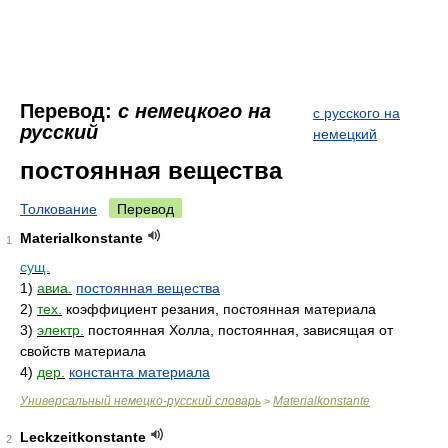
Перевод:
с немецкого на
с русского на
русский
немецкий
постоянная вещества
Толкование
Перевод
Materialkonstante
1
сущ.
1)
авиа.
постоянная вещества
2)
тех.
коэффициент резания, постоянная материала
3)
электр.
постоянная Холла, постоянная, зависящая от
свойств материала
4)
дер.
константа материала
Универсальный немецко-русский словарь
Materialkonstante
>
Leckzeitkonstante
2